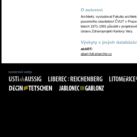
O autorovi
Architekt, vystudoval Fakultu architek
pozemního stavitelství ČVUT v Praze
letech 1971-1991 působil v projektov
ústavu Zdravoprojekt Karlovy Vary.
Výskyty v jiných databázíc
abART:
abart-full.artarchiv.cz
sesterské weby