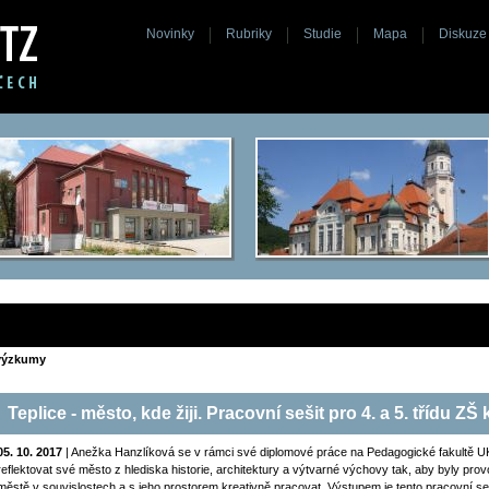
Novinky
Rubriky
Studie
Mapa
Diskuze
 výzkumy
Teplice - město, kde žiji. Pracovní sešit pro 4. a 5. třídu ZŠ 
05. 10. 2017
| Anežka Hanzlíková se v rámci své diplomové práce na Pedagogické fakultě UK 
reflektovat své město z hlediska historie, architektury a výtvarné výchovy tak, aby byly pro
městě v souvislostech a s jeho prostorem kreativně pracovat. Výstupem je tento pracovní sešit