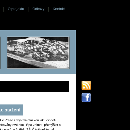
O projektu
Odkazy
Kontakt
ke stažení
v Praze zabývala otázkou jak učit děti
vokovány své okolí lépe vnímat, přemýšlet o
 pro 4. a 5. třídy ZŠ. Části sešitu byly