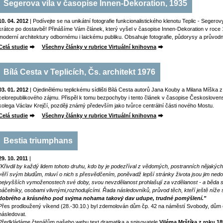
Segerova vila v časopise Innen-Dekoration, 1935
10. 04. 2012
| Podívejte se na unikátní fotografie funkcionalistického klenotu Teplic - Segero
krátce po dostavbě! Přinášíme Vám článek, který vyšel v časopise Innen-Dekoration v roce 19
moderní architektury odbornému i laickému publiku. Obsahuje fotografie, půdorysy a průvodní
Celá studie
Všechny články v rubrice Virtuální knihovna
Bílá Cesta v Teplicích, Čs. architekt 1976
03. 01. 2012
| Ojedinělému teplickému sídlišti Bílá Cesta autorů Jana Kouby a Milana Míška 
celorepublikového zájmu. Přispěl k tomu bezpochyby i tento článek v časopise Československý
kolega Václav Krejčí, později známý především jako tvůrce centrální části nového Mostu.
Celá studie
Všechny články v rubrice Virtuální knihovna
Bestia triumphans
29. 10. 2011
|
"Křivdil by každý lidem tohoto druhu, kdo by je podezříval z vědomých, postranních nějakých pl
věří svým bludům, mluví o nich s přesvědčením, poněvadž lepší stránky života jsou jim ned
nejvyšších vymoženostech své doby, svou nevzdělanost prohlašují za vzdělanost - a běda s ná
náčelníky, osobami vlivnými,rozhodujícími. Řada následovníků, průvod těch, kteří ještě níž
dobrého a krásného pod svýma nohama takový dav udupe, trudné pomýšlení."
Přes prodloužený víkend (28.-30.10.) byl zdemolován dům čp. 42 na náměstí Svobody, dům
následovat.
Předkládáme čtenářům našeho webu text dramatika a spisovatele
Viléma Mrštíka z roku 1