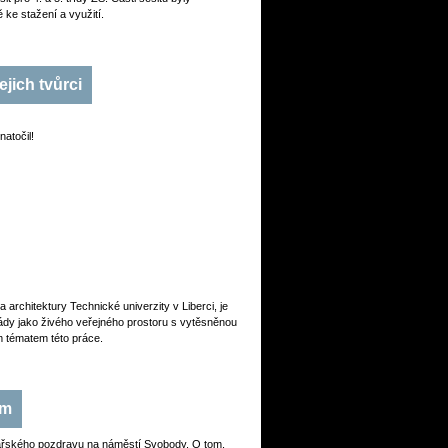
ke stažení a využití.
jich tvůrci
atočil!
 architektury Technické univerzity v Liberci, je
ády jako živého veřejného prostoru s vytěsněnou
m tématem této práce.
um
sařského pozdravu na náměstí Svobody. O tom,