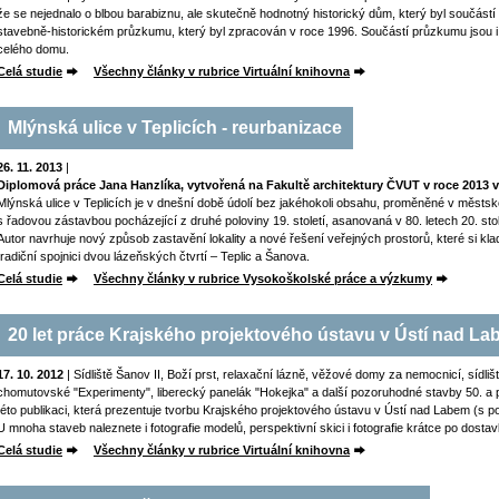
že se nejednalo o blbou barabiznu, ale skutečně hodnotný historický dům, který byl součástí 
stavebně-historickém průzkumu, který byl zpracován v roce 1996. Součástí průzkumu jsou i 
celého domu.
Celá studie
Všechny články v rubrice Virtuální knihovna
Mlýnská ulice v Teplicích - reurbanizace
26. 11. 2013
|
Diplomová práce Jana Hanzlíka, vytvořená na Fakultě architektury ČVUT v roce 2013 v 
Mlýnská ulice v Teplicích je v dnešní době údolí bez jakéhokoli obsahu, proměněné v městsk
s řadovou zástavbou pocházející z druhé poloviny 19. století, asanovaná v 80. letech 20. sto
Autor navrhuje nový způsob zastavění lokality a nové řešení veřejných prostorů, které si klad
tradiční spojnici dvou lázeňských čtvrtí – Teplic a Šanova.
Celá studie
Všechny články v rubrice Vysokoškolské práce a výzkumy
20 let práce Krajského projektového ústavu v Ústí nad L
17. 10. 2012
| Sídliště Šanov II, Boží prst, relaxační lázně, věžové domy za nemocnicí, sídliště
chomutovské "Experimenty", liberecký panelák "Hokejka" a další pozoruhodné stavby 50. a 
této publikaci, která prezentuje tvorbu Krajského projektového ústavu v Ústí nad Labem (s p
U mnoha staveb naleznete i fotografie modelů, perspektivní skici i fotografie krátce po dostav
Celá studie
Všechny články v rubrice Virtuální knihovna