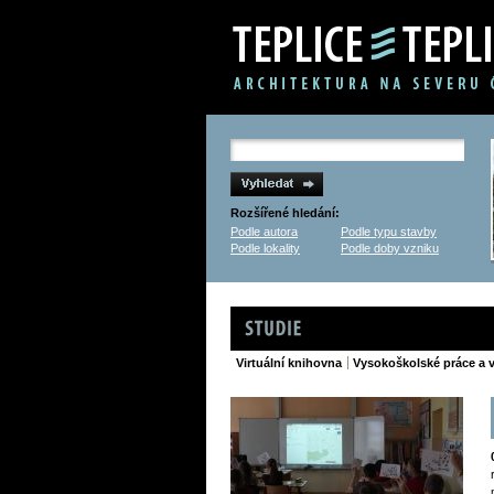
Rozšířené hledání:
Podle autora
Podle typu stavby
Podle lokality
Podle doby vzniku
Studie
Virtuální knihovna
Vysokoškolské práce a