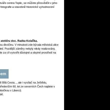
tváře centra Teplic, se můžete přesvědčit v jeho
fotografie a stavebně-historické vyhodnocení
ateliéru doc. Radka Kolaříka.
ou divočinu. V minulosti zde bývala městská ulice
letí. Pozdější záměry nebyly nikdy realizovány.
e za cíl vytvořit důstojné a obytné prostředí na
abem
 Bílá Cesta..., ale i vysílač na Ještědu,
především 60. let ze severních Čech najdete v
obočkou v Liberci).
bě.