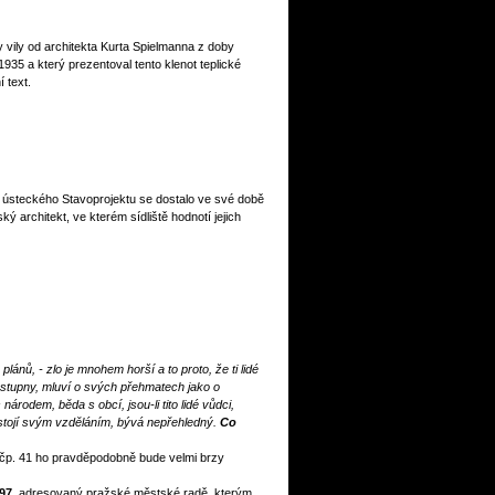
vy vily od architekta Kurta Spielmanna z doby
35 a který prezentoval tento klenot teplické
 text.
z ústeckého Stavoprojektu se dostalo ve své době
 architekt, ve kterém sídliště hodnotí jejich
ánů, - zlo je mnohem horší a to proto, že ti lidé
ostupny, mluví o svých přehmatech jako o
rodem, běda s obcí, jsou-li tito lidé vůdci,
e stojí svým vzděláním, bývá nepřehledný.
Co
 čp. 41 ho pravděpodobně bude velmi brzy
897
, adresovaný pražské městské radě, kterým