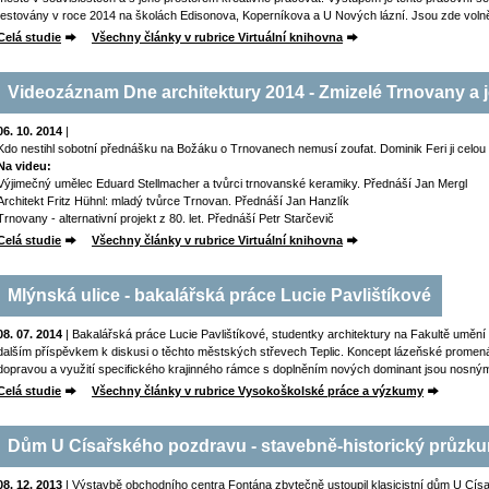
testovány v roce 2014 na školách Edisonova, Koperníkova a U Nových lázní. Jsou zde volně 
Celá studie
Všechny články v rubrice Virtuální knihovna
Videozáznam Dne architektury 2014 - Zmizelé Trnovany a je
06. 10. 2014
|
Kdo nestihl sobotní přednášku na Božáku o Trnovanech nemusí zoufat. Dominik Feri ji celou n
Na videu:
Výjimečný umělec Eduard Stellmacher a tvůrci trnovanské keramiky. Přednáší Jan Mergl
Architekt Fritz Hühnl: mladý tvůrce Trnovan. Přednáší Jan Hanzlík
Trnovany - alternativní projekt z 80. let. Přednáší Petr Starčevič
Celá studie
Všechny články v rubrice Virtuální knihovna
Mlýnská ulice - bakalářská práce Lucie Pavlištíkové
08. 07. 2014
| Bakalářská práce Lucie Pavlištíkové, studentky architektury na Fakultě umění a
dalším příspěvkem k diskusi o těchto městských střevech Teplic. Koncept lázeňské promen
dopravou a využití specifického krajinného rámce s doplněním nových dominant jsou nosný
Celá studie
Všechny články v rubrice Vysokoškolské práce a výzkumy
Dům U Císařského pozdravu - stavebně-historický průzk
08. 12. 2013
| Výstavbě obchodního centra Fontána zbytečně ustoupil klasicistní dům U Cí