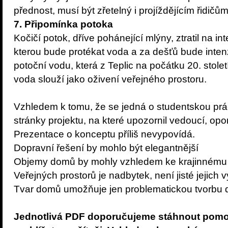
přednost, musí být zřetelný i projíždějícím řidičům
7. Připomínka potoka
Kočičí potok, dříve pohánející mlýny, ztratil na in
kterou bude protékat voda a za dešťů bude inten
potoční vodu, která z Teplic na počátku 20. stol
voda slouží jako oživení veřejného prostoru.
Vzhledem k tomu, že se jedná o studentskou práci
stránky projektu, na které upozornil vedoucí, op
Prezentace o konceptu příliš nevypovídá.
Dopravní řešení by mohlo být elegantnější
Objemy domů by mohly vzhledem ke krajinnému 
Veřejných prostorů je nadbytek, není jisté jejich vy
Tvar domů umožňuje jen problematickou tvorbu d
Jednotlivá PDF doporučujeme stáhnout pomo