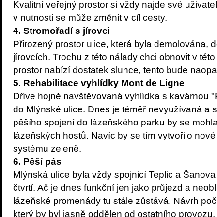
Kvalitní veřejný prostor si vždy najde své uživat
v nutnosti se může změnit v cíl cesty.
4. Stromořadí s jírovci
Přirozený prostor ulice, která byla demolována, d
jírovcích. Trochu z této nálady chci obnovit v této
prostor nabízí dostatek slunce, tento bude naopak
5. Rehabilitace vyhlídky Mont de Ligne
Dříve hojně navštěvovaná vyhlídka s kavárnou 
do Mlýnské ulice. Dnes je téměř nevyužívaná a
pěšího spojení do lázeňského parku by se mohla 
lázeňských hostů. Navíc by se tím vytvořilo nov
systému zeleně.
6. Pěší pás
Mlýnská ulice byla vždy spojnicí Teplic a Šanova
čtvrtí. Ač je dnes funkční jen jako průjezd a neob
lázeňské promenády tu stále zůstává. Návrh poč
který by byl jasně oddělen od ostatního provozu.