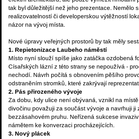
tak byl důležitější než jeho prezentace. Nemělo
realizovatelností či developerskou výtěžností lokal
názor na vývoj místa.
Nové úpravy veřejných prostorů by tak měly sest
1. Repietonizace Laubeho náměstí
Místo nyní slouží spíše jako zatáčka ozdobená 
Císařských lázní z této strany se nepoužívá - pro
nechodí. Návrh počítá s obnovením pěšího prov
odstraněním stromků, které zakrývají reprezentati
2. Pás přirozeného vývoje
Za dobu, kdy ulice není obývaná, vznikl na míst
divočinu považuji za součást vývoje a navrhuji
bezzásahovém pruhu. Neřízená sukcese invazivní
námětem ke konverzaci procházejících.
3. Nový plácek