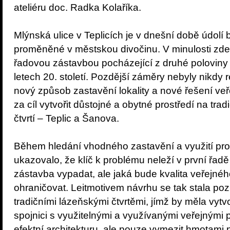
ateliéru doc. Radka Kolaříka.
Mlýnská ulice v Teplicích je v dnešní době údolí
proměněné v městskou divočinu. V minulosti zde
řadovou zástavbou pocházející z druhé poloviny 
letech 20. století. Pozdější záměry nebyly nikdy 
nový způsob zastavění lokality a nové řešení veře
za cíl vytvořit důstojné a obytné prostředí na tra
čtvrtí – Teplic a Šanova.
Během hledání vhodného zastavění a využití pro 
ukazovalo, že klíč k problému neleží v první řad
zástavba vypadat, ale jaká bude kvalita veřejnéh
ohraničovat. Leitmotivem návrhu se tak stala po
tradičními lázeňskými čtvrtěmi, jímž by měla vytvo
spojnici s využitelnými a využívanými veřejnými 
efektní architekturu, ale pouze vymezit hmotami p