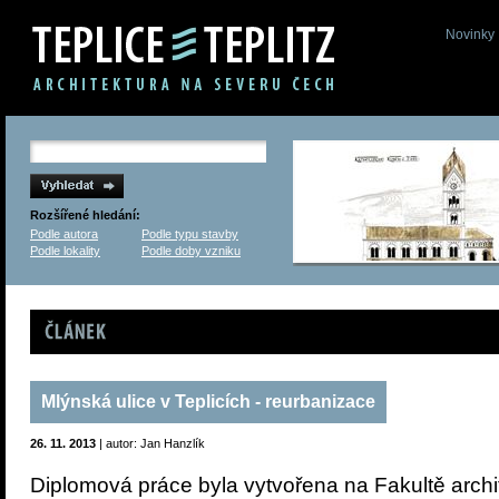
Novinky
Rozšířené hledání:
Podle autora
Podle typu stavby
Podle lokality
Podle doby vzniku
Článek
Mlýnská ulice v Teplicích - reurbanizace
26. 11. 2013
| autor: Jan Hanzlík
Diplomová práce byla vytvořena na Fakultě arch