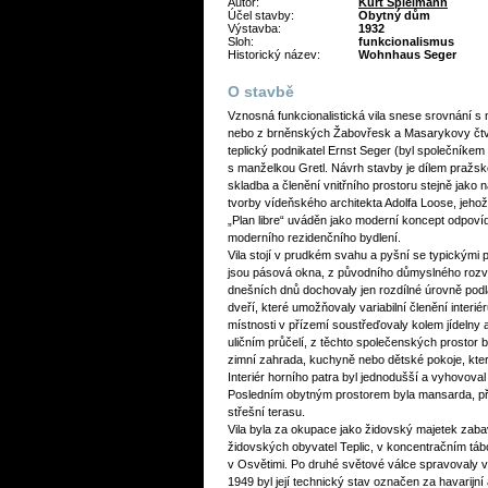
Autor:
Kurt Spielmann
Účel stavby:
Obytný dům
Výstavba:
1932
Sloh:
funkcionalismus
Historický název:
Wohnhaus Seger
O stavbě
Vznosná funkcionalistická vila snese srovnání s 
nebo z brněnských Žabovřesk a Masarykovy čtvrt
teplický podnikatel Ernst Seger (byl společníke
s manželkou Gretl. Návrh stavby je dílem pražs
skladba a členění vnitřního prostoru stejně jako 
tvorby vídeňského architekta Adolfa Loose, jeho
„Plan libre“ uváděn jako moderní koncept odpov
moderního rezidenčního bydlení.
Vila stojí v prudkém svahu a pyšní se typickými p
jsou pásová okna, z původního důmyslného rozvr
dnešních dnů dochovaly jen rozdílné úrovně pod
dveří, které umožňovaly variabilní členění interi
místnosti v přízemí soustřeďovaly kolem jídelny 
uličním průčelí, z těchto společenských prostor 
zimní zahrada, kuchyně nebo dětské pokoje, kter
Interiér horního patra byl jednodušší a vyhovova
Posledním obytným prostorem byla mansarda, pře
střešní terasu.
Vila byla za okupace jako židovský majetek zaba
židovských obyvatel Teplic, v koncentračním tábo
v Osvětimi. Po druhé světové válce spravovaly v
1949 byl její technický stav označen za havarijn