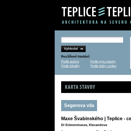
Rozšířené hledání:
Podle autora
Podle typu stavby
Podle lokality
Podle doby vzniku
Karta stavby
Segerova vila
Maxe Švabinského | Teplice - c
Dr Ecknerstrasse, Klecandova