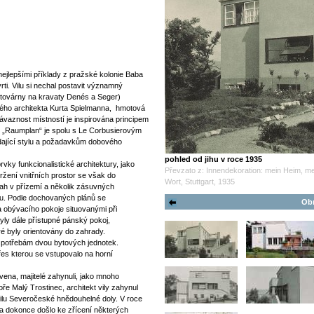
nejlepšími příklady z pražské kolonie Baba
i. Vilu si nechal postavit významný
m továrny na kravaty Denés a Seger)
kého architekta Kurta Spielmanna, hmotová
návaznost místností je inspirována principem
ž „Raumplan“ je spolu s Le Corbusierovým
ídající stylu a požadavkům dobového
pohled od jihu v roce 1935
rvky funkcionalistické architektury, jako
Převzato z: Innendekoration: mein Heim, me
žení vnitřních prostor se však do
Wort, Stuttgart, 1935
lah v přízemí a několik zásuvných
éru. Podle dochovaných plánů se
Obr
a obývacího pokoje situovanými při
byly dále přístupné pánský pokoj,
é byly orientovány do zahrady.
l potřebám dvou bytových jednotek.
s kterou se vstupovalo na horní
vena, majitelé zahynuli, jako mnoho
ře Malý Trostinec, architekt vily zahynul
ilu Severočeské hnědouhelné doly. V roce
í a dokonce došlo ke zřícení některých