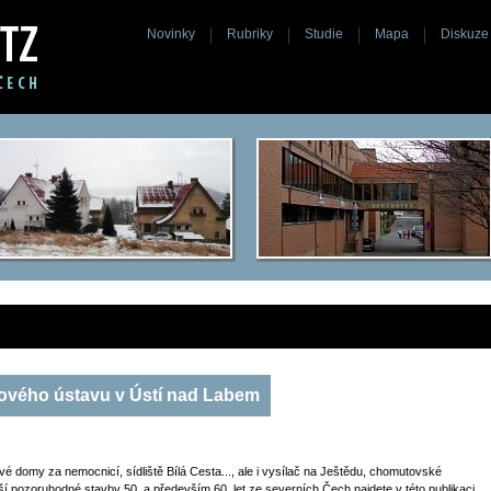
Novinky
Rubriky
Studie
Mapa
Diskuze
ktového ústavu v Ústí nad Labem
žové domy za nemocnicí, sídliště Bílá Cesta..., ale i vysílač na Ještědu, chomutovské
ší pozoruhodné stavby 50. a především 60. let ze severních Čech najdete v této publikaci,