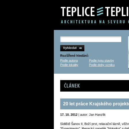
Rozšířené hledání:
Podle autora
Podle typu stavby
Podle lokality
Podle doby vzniku
Článek
20 let práce Krajského proje
17. 10. 2012
| autor: Jan Hanzlík
Sídliště Šanov II, Boží prst, relaxační lázně, vě
"Experimenty", liberecký panelák "Hokejka" a dal