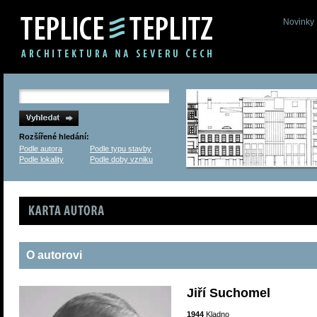
Novinky
Rozšířené hledání:
Podle autora
Podle typu stavby
Podle lokality
Podle doby vzniku
Karta autora
O autorovi
Jiří Suchomel
1944
Kladno