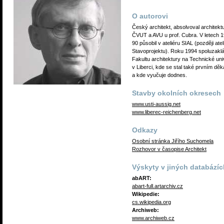
O autorovi
Český architekt, absolvoval architekt
ČVUT a AVU u prof. Cubra. V letech 
90 působil v ateliéru SIAL (později atel
Stavoprojektu). Roku 1994 spoluzakl
Fakultu architektury na Technické uni
v Liberci, kde se stal také prvním d
a kde vyučuje dodnes.
Stavby okolních okresech
www.usti-aussig.net
www.liberec-reichenberg.net
Odkazy
Osobní stránka Jiřího Suchomela
Rozhovor v časopise Architekt
Výskyty v jiných databázíc
abART:
abart-full.artarchiv.cz
Wikipedie:
cs.wikipedia.org
Archiweb:
www.archiweb.cz