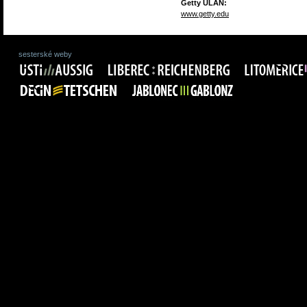
Getty ULAN:
www.getty.edu
sesterské weby