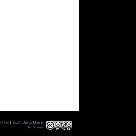
© Jan Hanzlík, Jakub Mráček
Jan Kolman