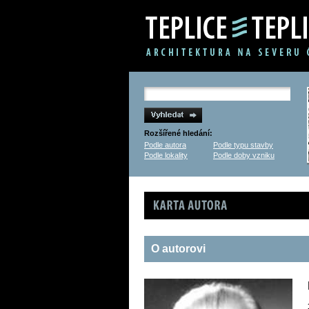
Rozšířené hledání:
Podle autora
Podle typu stavby
Podle lokality
Podle doby vzniku
Karta autora
O autorovi