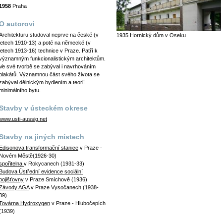
1958
Praha
O autorovi
Architekturu studoval neprve na české (v
1935 Hornický dům v Oseku
letech 1910-13) a poté na německé (v
letech 1913-16) technice v Praze. Patří k
významným funkcionalistickým architektům.
Ve své tvorbě se zabýval i navrhováním
plakátů. Významnou část svého života se
zabýval dělnickým bydlením a teorií
minimálního bytu.
Stavby v ústeckém okrese
www.usti-aussig.net
Stavby na jiných místech
Edisonova transformační stanice
v Praze -
Novém Městě(1926-30)
spořitelna
v Rokycanech (1931-33)
Budova Ústřední evidence sociální
pojišťovny
v Praze Smíchově (1936)
Závody AGA
v Praze Vysočanech (1938-
39)
Továrna Hydroxygen
v Praze - Hlubočepích
(1939)