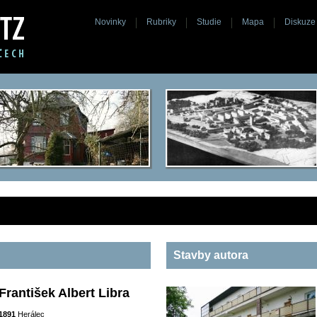
Novinky
Rubriky
Studie
Mapa
Diskuze
Stavby autora
František Albert Libra
1891
Herálec