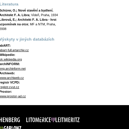
Literatura
Schürer, O.; Nové stavění a bydlení.
Architekt F. A. Libra
; Vídeň, Praha, 1934
Librová, E.; Architekt F. A. Libra - hrst
vzpomínek na otce
; MF a NTM, Praha,
2008
Výskyty v jiných databázích
abART:
abart-full.artarchiv.cz
Wikipedie:
sk.wikipedia.org
archINFORM:
eng.archinform.net
Archiweb:
www.archiweb.cz
registr VCPD:
registr.cvut.cz
Prostor:
www.prostor-ad.cz