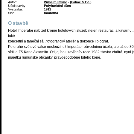
Autor:
Wilhelm Palme
- (
Palme & Co.
)
Účel stavby:
Polyfunkční dům
Výstavba:
1912
Sloh:
moderna
O stavbě
Hotel Imperátor nabízel kromě hotelových služeb nejen restauraci a kavárnu, 
také
koncertní a taneční sál, fotografický ateliér a dokonce i biograf.
Po druhé světové válce nesloužil už Imperátor původnímu účelu, ale až do 80. 
sídlila ZŠ Karla Aksamita. Od jejího uzavření v roce 1982 stavba chátrá, nyní j
majetku rumunské občanky, pravděpodobně bílého koně.