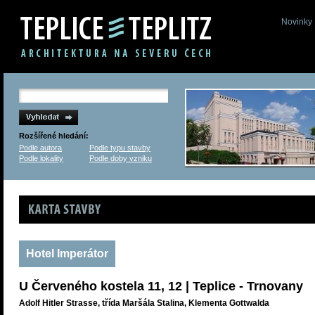
Novinky
Rozšířené hledání:
Podle autora
Podle typu stavby
Podle lokality
Podle doby vzniku
Karta stavby
Hotel Imperátor
U Červeného kostela 11, 12 | Teplice - Trnovany
Adolf Hitler Strasse, třída Maršála Stalina, Klementa Gottwalda