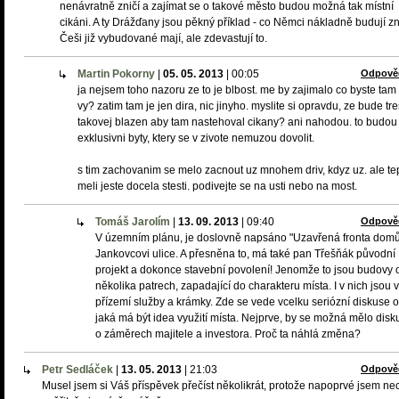
nenávratně zničí a zajímat se o takové město budou možná tak místní
cikáni. A ty Drážďany jsou pěkný příklad - co Němci nákladně budují z
Češi již vybudované mají, ale zdevastují to.
Martin Pokorny
|
05. 05. 2013
|
00:05
Odpově
ja nejsem toho nazoru ze to je blbost. me by zajimalo co byste tam
vy? zatim tam je jen dira, nic jinyho. myslite si opravdu, ze bude tr
takovej blazen aby tam nastehoval cikany? ani nahodou. to budou
exklusivni byty, ktery se v zivote nemuzou dovolit.
s tim zachovanim se melo zacnout uz mnohem driv, kdyz uz. ale te
meli jeste docela stesti. podivejte se na usti nebo na most.
Tomáš Jarolím
|
13. 09. 2013
|
09:40
Odpově
V územním plánu, je doslovně napsáno "Uzavřená fronta dom
Jankovcovi ulice. A přesněna to, má také pan Třešňák původní
projekt a dokonce stavební povolení! Jenomže to jsou budovy 
několika patrech, zapadající do charakteru místa. I v nich jsou v
přízemí služby a krámky. Zde se vede vcelku seriózní diskuse o
jaká má být idea využití místa. Nejprve, by se možná mělo disk
o záměrech majitele a investora. Proč ta náhlá změna?
Petr Sedláček
|
13. 05. 2013
|
21:03
Odpově
Musel jsem si Váš příspěvek přečíst několikrát, protože napoprvé jsem ne