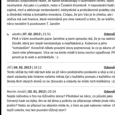
destinaci zodpovědně říkám, že stavět mrakodrapy v lázeňském centru Teplic 
nesmyslné. Asi jako v Lurdách, nebo v Českém Krumlově. V neposlední řadě
zajímá, mrzí a aktivizuje nestandardní, lobbystické a protizákonné praktiky zá
a úředníků města a bohatého investora. Chápu, že pro Vás je to chleba, ale i
obživa má své hranice, které minimálně pro mne nekončí u toho, že se tvářím,
něco nevidím! S pozdravem T. Jarolím
aladin
|
07. 02. 2013
|
21:51
Odpově
Plně s Vámi souhlasím pane Jarolíme a jsem opravdu rád, že je na radnici
člověk, který jen slepě nenásleduje a nepřitakává p. Kuberovi a jeho
"nohsledům". Konečně někdo pravými slovy pojmenoval, to co je dávno z
Jsem mile překvapen. Více se na tomto místě k tomu nechci vyjadřovat. Př
jenom je to web o architektuře. :-)
Jiří
|
04. 02. 2013
|
18:12
Odpově
Tento věžák by měl stát tam kde se již něco podobného postavilo a stojí a né 
staré zástavby kde historie našeho města čpí z každého pomalu z každého ro
škoda těch starých domů co se zbouralo a ostavily se místo nich králíkárny :-((
Martin Jonáš
|
02. 01. 2013
|
20:24
Odpově
Nejde náhodou o hru na růžového slona? Představí se něco, co působí jako
červený hadr na býka, tím se dá téma a potichu se připravuje někde jinde něc
jiného? Nebo se připraví na stejném míste to, o čem se pak nakonec rekne: Uf
lepší cokoliv, nez ten puvodni růžový slon?