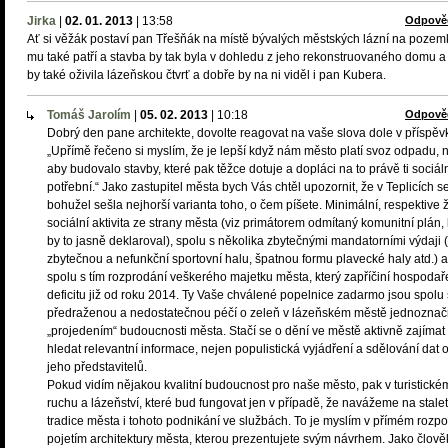
Jirka
|
02. 01. 2013
|
13:58
Odpově
Ať si věžák postaví pan Třešňák na místě bývalých městských lázní na pozem
mu také patří a stavba by tak byla v dohledu z jeho rekonstruovaného domu a 
by také oživila lázeňskou čtvrť a dobře by na ni viděl i pan Kubera.
Tomáš Jarolím
|
05. 02. 2013
|
10:18
Odpově
Dobrý den pane architekte, dovolte reagovat na vaše slova dole v příspěv
„Upřímě řečeno si myslím, že je lepší když nám město platí svoz odpadu, 
aby budovalo stavby, které pak těžce dotuje a dopláci na to právě ti sociál
potřební.“ Jako zastupitel města bych Vás chtěl upozornit, že v Teplicích s
bohužel sešla nejhorší varianta toho, o čem píšete. Minimální, respektive
sociální aktivita ze strany města (viz primátorem odmítaný komunitní plán, 
by to jasně deklaroval), spolu s několika zbytečnými mandatorními výdaji 
zbytečnou a nefunkční sportovní halu, špatnou formu plavecké haly atd.) a
spolu s tím rozprodání veškerého majetku města, který zapříčiní hospodař
deficitu již od roku 2014. Ty Vaše chválené popelnice zadarmo jsou spolu 
předraženou a nedostatečnou péčí o zeleň v lázeňském městě jednozna
„projedením“ budoucnosti města. Stačí se o dění ve městě aktivně zajímat
hledat relevantní informace, nejen populistická vyjádření a sdělování dat 
jeho představitelů.
Pokud vidím nějakou kvalitní budoucnost pro naše město, pak v turistické
ruchu a lázeňství, které bud fungovat jen v případě, že navážeme na stale
tradice města i tohoto podnikání ve službách. To je myslím v přímém rozpo
pojetím architektury města, kterou prezentujete svým návrhem. Jako člově