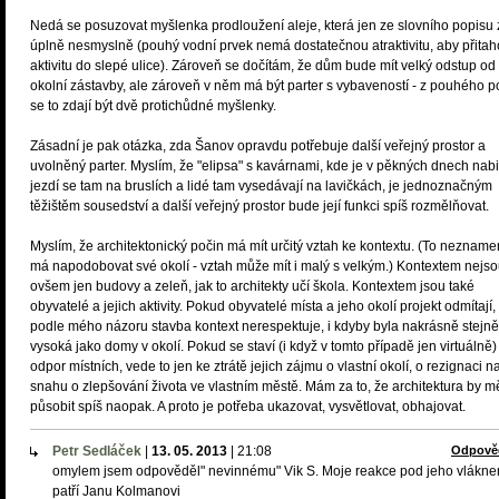
Nedá se posuzovat myšlenka prodloužení aleje, která jen ze slovního popisu 
úplně nesmyslně (pouhý vodní prvek nemá dostatečnou atraktivitu, aby přitah
aktivitu do slepé ulice). Zároveň se dočítám, že dům bude mít velký odstup od
okolní zástavby, ale zároveň v něm má být parter s vybaveností - z pouhého p
se to zdají být dvě protichůdné myšlenky.
Zásadní je pak otázka, zda Šanov opravdu potřebuje další veřejný prostor a
uvolněný parter. Myslím, že "elipsa" s kavárnami, kde je v pěkných dnech nabi
jezdí se tam na bruslích a lidé tam vysedávají na lavičkách, je jednoznačným
těžištěm sousedství a další veřejný prostor bude její funkci spíš rozmělňovat.
Myslím, že architektonický počin má mít určitý vztah ke kontextu. (To nezname
má napodobovat své okolí - vztah může mít i malý s velkým.) Kontextem nejs
ovšem jen budovy a zeleň, jak to architekty učí škola. Kontextem jsou také
obyvatelé a jejich aktivity. Pokud obyvatelé místa a jeho okolí projekt odmítají,
podle mého názoru stavba kontext nerespektuje, i kdyby byla nakrásně stejně
vysoká jako domy v okolí. Pokud se staví (i když v tomto případě jen virtuálně)
odpor místních, vede to jen ke ztrátě jejich zájmu o vlastní okolí, o rezignaci n
snahu o zlepšování života ve vlastním městě. Mám za to, že architektura by m
působit spíš naopak. A proto je potřeba ukazovat, vysvětlovat, obhajovat.
Petr Sedláček
|
13. 05. 2013
|
21:08
Odpově
omylem jsem odpověděl" nevinnému" Vik S. Moje reakce pod jeho vlákn
patří Janu Kolmanovi