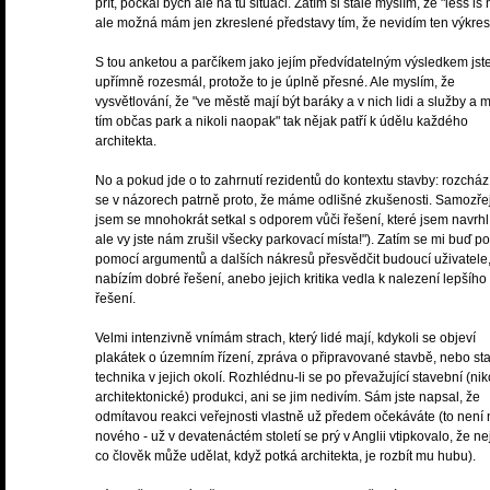
přít, počkal bych ale na tu situaci. Zatím si stále myslím, že "less is
ale možná mám jen zkreslené představy tím, že nevidím ten výkres
S tou anketou a parčíkem jako jejím předvídatelným výsledkem js
upřímně rozesmál, protože to je úplně přesné. Ale myslím, že
vysvětlování, že "ve městě mají být baráky a v nich lidi a služby a 
tím občas park a nikoli naopak" tak nějak patří k údělu každého
architekta.
No a pokud jde o to zahrnutí rezidentů do kontextu stavby: rozchá
se v názorech patrně proto, že máme odlišné zkušenosti. Samozř
jsem se mnohokrát setkal s odporem vůči řešení, které jsem navrhl 
ale vy jste nám zrušil všecky parkovací místa!"). Zatím se mi buď po
pomocí argumentů a dalších nákresů přesvědčit budoucí uživatele
nabízím dobré řešení, anebo jejich kritika vedla k nalezení lepšího
řešení.
Velmi intenzivně vnímám strach, který lidé mají, kdykoli se objeví
plakátek o územním řízení, zpráva o připravované stavbě, nebo st
technika v jejich okolí. Rozhlédnu-li se po převažující stavební (nik
architektonické) produkci, ani se jim nedivím. Sám jste napsal, že
odmítavou reakci veřejnosti vlastně už předem očekáváte (to není 
nového - už v devatenáctém století se prý v Anglii vtipkovalo, že nej
co člověk může udělat, když potká architekta, je rozbít mu hubu).