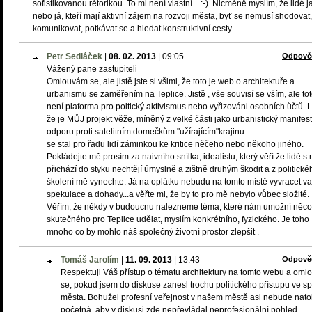
sofistikovanou rétorikou. To mi není vlastní... :-). Nicméně myslím, že lidé j
nebo já, kteří mají aktivní zájem na rozvoji města, byť se nemusí shodovat,
komunikovat, potkávat se a hledat konstruktivní cesty.
Petr Sedláček
|
08. 02. 2013
|
09:05
Odpově
Vážený pane zastupiteli
Omlouvám se, ale jistě jste si všiml, že toto je web o architektuře a
urbanismu se zaměřením na Teplice. Jistě , vše souvisí se vším, ale to
není plaforma pro poitický aktivismus nebo vyřizováni osobních ůčtů. Li
že je MŮJ projekt věže, míněný z velké části jako urbanistický manifest
odporu proti satelitním domečkům "užírajícím"krajinu
se stal pro řadu lidí záminkou ke kritice něčeho nebo někoho jiného.
Pokládejte mě prosím za naivního snílka, idealistu, který věří že lidé s 
přichází do styku nechtějí úmyslně a zištně druhým škodit a z politické
školení mě vynechte. Já na oplátku nebudu na tomto místě vyvracet v
spekulace a dohady...a věřte mi, že by to pro mě nebylo vůbec složité.
Věřím, že někdy v budoucnu nalezneme téma, které nám umožní něco
skutečného pro Teplice udělat, myslím konkrétního, fyzického. Je toho
mnoho co by mohlo náš společný životní prostor zlepšit .
Tomáš Jarolím
|
11. 09. 2013
|
13:43
Odpově
Respektuji Váš přístup o tématu architektury na tomto webu a om
se, pokud jsem do diskuse zanesl trochu politického přístupu ve s
města. Bohužel profesní veřejnost v našem městě asi nebude natol
početná, aby v diskusi zde nepřevládal neprofesionální pohled.