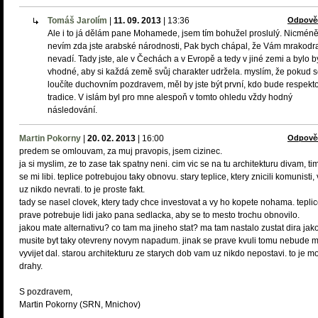
Tomáš Jarolím
|
11. 09. 2013
|
13:36
Odpově
Ale i to já dělám pane Mohamede, jsem tím bohužel proslulý. Nicmén
nevím zda jste arabské národnosti, Pak bych chápal, že Vám mrakodr
nevadí. Tady jste, ale v Čechách a v Evropě a tedy v jiné zemi a bylo b
vhodné, aby si každá země svůj charakter udržela. myslím, že pokud 
loučíte duchovním pozdravem, měl by jste být první, kdo bude respekt
tradice. V islám byl pro mne alespoň v tomto ohledu vždy hodný
následování.
Martin Pokorny
|
20. 02. 2013
|
16:00
Odpově
predem se omlouvam, za muj pravopis, jsem cizinec.
ja si myslim, ze to zase tak spatny neni. cim vic se na tu architekturu divam, tim
se mi libi. teplice potrebujou taky obnovu. stary teplice, ktery znicili komunisti
uz nikdo nevrati. to je proste fakt.
tady se nasel clovek, ktery tady chce investovat a vy ho kopete nohama. tepli
prave potrebuje lidi jako pana sedlacka, aby se to mesto trochu obnovilo.
jakou mate alternativu? co tam ma jineho stat? ma tam nastalo zustat dira jak
musite byt taky otevreny novym napadum. jinak se prave kvuli tomu nebude 
vyvijet dal. starou architekturu ze starych dob vam uz nikdo nepostavi. to je m
drahy.
S pozdravem,
Martin Pokorny (SRN, Mnichov)