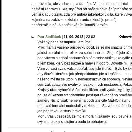
autorovi díla, ale zadavateli a úřadům. V tomto ohledu mi dal
naštěstí zapravdu i krajský úřad při našem odvolání proti této s
Jen si kladu otázku, zda pro autora jakéhokoliv díla, které vytvá
zejména na zakázku existuje hranice, která je pro něj
nepřekročitelná. S poděkováním Tomáš Jarolím
Petr Sedláček
|
11. 09. 2013
|
23:03
Odpově
Vážený pane zastupiteli Jarolíme,
Proč mám z vašeho příspěvku pocit, že se mě snažíte přimě
jakési morální sebereflexi za spáchané zlo. Zřejmě jste už př
pod vlivem hledání padouchů a sám sebe vidíte jako rytíře 
bílém koni, který bez bázně a hany šíří dobro. Dovolte mi ,
Vám ve vaší svaté válce popřál, aby jste ji přežil. Bylo by š
aby člověk kterému jak předpokládám jde o lepší budoucno
našeho města se utopil v nekonstruktivních sporech. Neví
čem zakládáte své úvahy o nezákonných postupech. Poku
Krajský úřad vyhověl Vašim námitkám proti vydání vyjímky j
pouze důkazem standardního postupu zákonného prověřo
záměru.Nic to však nemění na podstatě cíle MÉHO návrhu.
podstatě formální nedostatky rozhodnutí Stavebního úřadu 
jen papírovou diskusi právníku.
Mohu Vás ubezpečit, že moje morální zásady jsou pevné a
svými projekty si stojím a budu je obhajovat.