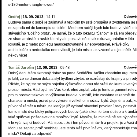
s-180-meter-triangle-tower/
Ondřej
|
18. 09. 2013
|
14:11
Odpově
Budova sama o sobě je zajímavá a teplicím by jistě prospěla a zviditelnila jej 
nezapadá mi do konceptu umístění. Mnohem raději bych tuto budovu viděl mí
stávajícího "Božího prstu". Je jasné, že o tuto lokalitu "Šanov" je zájem přede
ze stran arabské a ruské kliently ale postavit něco tak extravagantního v této
lokalitě, je z mého pohledu neakceptovatelné a nepovolitelné. Právě díky
architektůře a nedostatku nemovitostí, je toto místo tak vzácné a o jedinělé. M
někdy více!
Tomáš Jarolím
|
13. 09. 2013
|
09:48
Odpově
Dobrý den. Mám skromný dotaz na pana Sedláčka. Vaším zásadním argumen
je fakt, že se dnešní doba a styl bydlení zbytečně rozrůstají do krajiny a přírody
Říkáte, že by jste se svým pojetím výškového domu rád vrátil do kumulovanýc
prostor města. Rád bych se Vás konkrétně zeptal, zda je tento argument releva
pro to postavit takovouto výškovou budovu v místě, kde zasáhne razantně do
charakteru města, právě pro vytvoření velkého množství bytů. Zejména pak, k
původní záměr a návrh, na který je již vydané stavební povolení, tedy postavit
tomto místě dva bloky pětipatrových budov (také s komfortem služeb a krámků
také splňoval požadavek na množství bytů. Myslím, že minimálně stejný počet
v té vyčnívající budově. Mám pocit, že i ten původní návrh a projekt, je z Vaší d
Mohu se zeptat, proč neobhajujete tento Váš první návrh, který respektuje cha
místa? Děkuji za odpověď.