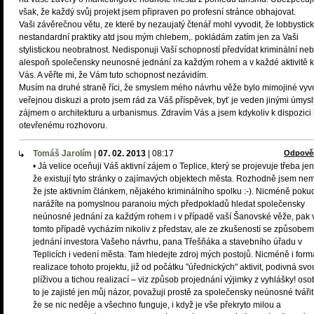
však, že každý svůj projekt jsem připraven po profesní stránce obhajovat.
Vaši závěrečnou větu, ze které by nezaujatý čtenář mohl vyvodit, že lobbystic
nestandardní praktiky atd jsou mým chlebem,. pokládám zatím jen za Vaši
stylistickou neobratnost. Nedisponuji Vaší schopností předvídat kriminální ne
alespoň společensky neunosné jednání za každým rohem a v každé aktivitě 
Vás. A věřte mi, že Vám tuto schopnost nezávidím.
Musím na druhé straně říci, že smyslem mého návrhu věže bylo mimojiné vyvo
veřejnou diskuzi a proto jsem rád za Váš příspěvek, byť je veden jinými úmysl
zájmem o architekturu a urbanismus. Zdravím Vás a jsem kdykoliv k dispozici 
otevřenému rozhovoru.
Tomáš Jarolím
|
07. 02. 2013
|
08:17
Odpově
• Já velice oceňuji Váš aktivní zájem o Teplice, který se projevuje třeba jen
že existují tyto stránky o zajímavých objektech města. Rozhodně jsem nem
že jste aktivním článkem, nějakého kriminálního spolku :-). Nicméně poku
narážíte na pomyslnou paranoiu mých předpokladů hledat společensky
neúnosné jednání za každým rohem i v případě vaší Šanovské věže, pak 
tomto případě vycházím nikoliv z představ, ale ze zkušeností se způsobem
jednání investora Vašeho návrhu, pana Třešňáka a stavebního úřadu v
Teplicích i vedení města. Tam hledejte zdroj mých postojů. Nicméně i form
realizace tohoto projektu, již od počátku "úřednických" aktivit, podivná svo
plíživou a tichou realizací – viz způsob projednání výjimky z vyhlášky! oso
to je zajisté jen můj názor, považuji prostě za společensky neúnosné tvářit
že se nic neděje a všechno funguje, i když je vše překryto milou a