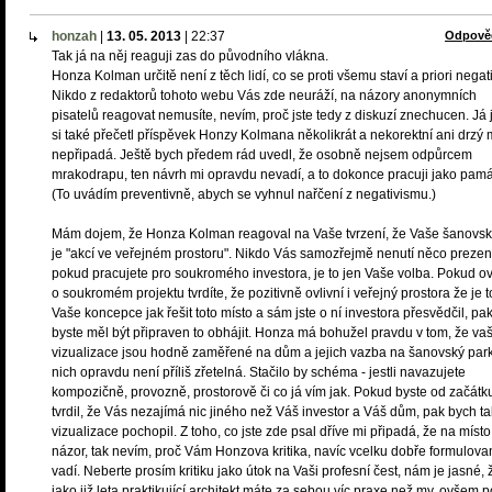
honzah
|
13. 05. 2013
|
22:37
Odpově
Tak já na něj reaguji zas do původního vlákna.
Honza Kolman určitě není z těch lidí, co se proti všemu staví a priori negat
Nikdo z redaktorů tohoto webu Vás zde neuráží, na názory anonymních
pisatelů reagovat nemusíte, nevím, proč jste tedy z diskuzí znechucen. Já
si také přečetl příspěvek Honzy Kolmana několikrát a nekorektní ani drzý 
nepřipadá. Ještě bych předem rád uvedl, že osobně nejsem odpůrcem
mrakodrapu, ten návrh mi opravdu nevadí, a to dokonce pracuji jako pamá
(To uvádím preventivně, abych se vyhnul nařčení z negativismu.)
Mám dojem, že Honza Kolman reagoval na Vaše tvrzení, že Vaše šanovsk
je "akcí ve veřejném prostoru". Nikdo Vás samozřejmě nenutí něco prezen
pokud pracujete pro soukromého investora, je to jen Vaše volba. Pokud 
o soukromém projektu tvrdíte, že pozitivně ovlivní i veřejný prostora že je t
Vaše koncepce jak řešit toto místo a sám jste o ní investora přesvědčil, pa
byste měl být připraven to obhájit. Honza má bohužel pravdu v tom, že va
vizualizace jsou hodně zaměřené na dům a jejich vazba na šanovský park
nich opravdu není příliš zřetelná. Stačilo by schéma - jestli navazujete
kompozičně, provozně, prostorově či co já vím jak. Pokud byste od začátk
tvrdil, že Vás nezajímá nic jiného než Váš investor a Váš dům, pak bych t
vizualizace pochopil. Z toho, co jste zde psal dříve mi připadá, že na míst
názor, tak nevím, proč Vám Honzova kritika, navíc vcelku dobře formulova
vadí. Neberte prosím kritiku jako útok na Vaši profesní čest, nám je jasné, 
jako již leta praktikující architekt máte za sebou víc praxe než my, ovšem 