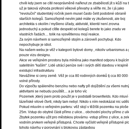
chvíli kdy jsem se cítil neoprávněně nařknut ze zbabělostí jít s kůží na t
už je taková výhoda profesní věkové převahy a věřte mi, že i já jako
"revoluční" studentský ročník jsem musel často čelit podobné obraně
starších kolegů. Samozřejmě nevím jaké máte vy zkušenosti, ale boj
architekta s okolím / myšleno úřady, aktivisté, klienti/ není zrovna
jednoduchý a pokud cítíte despekt od kolegů berete to jako zradu ve
vlastních řadách.... tolik na vysvětlenou mojí reakce.
Za svým návrhem si samozřejmě stojím a zároveň pochybuji. Kdo
nepochybuje je idiot.
Na našem webu je věž v kategorii bytové domy , nikoliv urbanismus a 
pouze vizu designu.
Akce ve veřejném prostoru byla míněna jako manifest odporu k bující
satelitním "kaším". Lidé utrácí peníze své i svých dětí stavbou v krajin
existujicí infrastrukturu
Nevážíme si ceny země. Věž je cca 80 rodinných domků tj cca 80 000
volné přírody.
Do výpočtu spáleného benzínu nebo nafty při dojíždění za všemi nutn
aktivitami se nebudu pouštět.... a je toho víc
Pozemek ,který jsem proto použil je v podstatě brownfields. Kdo mluví
lázeňské vilové čtvrti, nikdy tam nebyl. Nikdo s ním nedokázal nic uděl
Pokud mluvím o veřejném parteru: věž stojí v těžišti pozemku na ploše
25m. Vstup do obytné části přímo z ulice... obchodní plochy přímo z uli
Zbytek pozemku užit pro městskou plovárnu -vstup přímo z ulice, a zel
vodním prvkem veřejně přístupná. Chcete vyčíslit veřejně přístupné pl
tohoto návrhu v porovnání s blokovou zástavbou