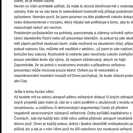
uvěřit, že je míněn vážně.
Nevím co Vám architekti udělali, že máte tu drzost obviňovat mě z nedosta
odvahy. Kde se ve vás bere to sebevědomí hodnotit můj přístup podobný
způsobem. Nemám pocit, že jsem povinen na této platformě cokoliv doka
nebo dokumentovat v rozsahu, který nějaký laik potřebuje k tomu, aby to s
nepochopil neboť ani nechce.
Podobným požadavkům na pohledy, panoramata a zákresy ochotně vyho
rámci stavebního řízení nebo při prezentaci klientům. /a pokud by jste sku
měl zájem pečlivě studovat návrh ,máte možnost na stavebním úřad, příp
pokud naleznu čás, můžete mě navštívit v ateliéru...už jsem to zde nabízel
bohužel bez odezvy. Rozhodně to neberte jako neochotu cokoliv zveřejňo
pouze odmítám tento styl výzvy. Já nejsem obžalovaný, abych se hájil.
Zapomínáte, že se jedná o soukromou investici a případnou veřejnou
prezentaci může iniciovat pouze klient. Ovšem po té nekorektní a
neprofesionální mediální masáži mf Dnes pochybuji, že bude ztrácet pod
akcí čas.
Ješte k tomu řezání větví.
Až budete mít za sebou alespoň pětinu veřejných diskuzí či jiných obhajo
svých projektů jako mám já ,rád se s vámi podělím o zkušenosti s leckdy v
nevybíravou, a urážlivou či dehonestujicí argumentací často již předem
negativně zpracovaných zástupců veřejnosti. Doby počátků kapitalismu v
Čechách , kdy byl každý kdo chtěl něco udělat přijímán alespoň neutrálně
dávno pryč. Dnes je každý pokus, dobrý i špatný okamžitě onálepkován j
plíživé zlo a tak je s ním i těmi jenž ho šíří naloženo /viz nevkusná veřejná