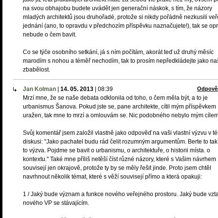
na svou obhajobu budete uvádět jen generační náskok, s tím, že názory
mladých architektů jsou druhořadé, protože si nikdy pořádně nezkusili ve
jednání (ano, to opravdu v předchozím příspěvku naznačujete!), tak se op
nebude o čem bavit.
Co se týče osobního setkání, já s ním počítám, akorát teď už druhý měsíc
marodím s nohou a téměř nechodím, tak to prosím nepředkládejte jako na
zbabělost.
Jan Kolman
|
14. 05. 2013
|
08:39
Odpově
Mrzí mne, že se naše debata odklonila od toho, o čem měla být, a to je
urbanismus Šanova. Pokud jste se, pane architekte, cítil mým příspěvkem
uražen, tak mne to mrzí a omlouvám se. Nic podobného nebylo mým cílem
Svůj komentář jsem založil vlastně jako odpověď na vaši vlastní výzvu v té
diskusi: "Jako pachatel budu rád čelit rozumným argumentům. Berte to tak,
to výzva. Pojdme se bavit o urbanismu, o architektuře, o historii místa. o
kontextu." Také mne příliš netěší číst různé názory, které s Vašim návrhem
souvisejí jen okrajově, protože ty by se měly řešit jinde. Proto jsem chtěl
navrhnout několik témat, které s věží souvisejí přímo a která opakuji:
1 / Jaký bude význam a funkce nového veřejného prostoru. Jaký bude vzt
nového VP se stávajícím.