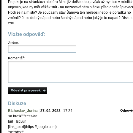
Projekt je na stránkách ateliéru Mise již delší dobu, avšak až nyní se v médiíc
objevilo, kde by měl věžák stát - na nezastavěném plácku před dnešní plavec
Hodí se na místo? Je současný stav Šanova ten nejlepší nebo je pořádku ho
změnit? Je to dobrý nápad nebo špatný nápad nebo jaký je to nápad? Diskutu
zde.
Vložte odpověď:
Jméno:
Komentář:
Diskuze
Blahoslav_Jurina
|
27. 04. 2023
|
17:24
Odpově
<a href=" ">cs</a>
[url= ]sc[/url]
[link_сtext](https://google.com)
"sc":http://