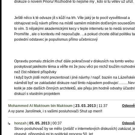
diskuze o novém Prioru/ Rozhodně to nejsme my , kdo si tu větev už uřízl.
Ještě něco k té odvaze jít s kůží na trh. Víte jaký je to pocit vysvětlovat a
obhajovat svůj návrh přímo na místě samém místním dotčeným sousedům
to vím. S nějakými akademickými kecy v teple internetu se to nedá srovnat
Promiňte , ale o kontextu mě nepoučujte. ...a pokud chcete dělat politiku ta
poslední odstavec je populismus přímo učebnicový
Opravdu pomalu ztrácím chuť dále pokračovat v diskusích na tomto webu
poskytovat jakékoliv téma a věřte mi že jsou věci po nichž toužím rozhodn
než číst některé příspěvky
I když bych jistě mohl prezentovat i jiné návrhy / např. bazén na Lázeňsk
náměstí byť se zakladatel diskuze nad tímto nápadem podivuje/...........Ne
kolik je zde dalších činných architektů, ale přeju jim hodně odvahy účastni
diskuzí s vlastním projektem
Mohammed Al Maktoum bin Maktoum
|
23. 03. 2013
|
11:37
Odpově
A vy pane Jarolímek, i s vašimi posluhovači Shut up men!!
honzah
|
05. 05. 2013
|
00:37
Odpově
Slovo posluhovač by se mělo (zvlášť v internetových diskusích) zakázat, j
ohavné, připomíná mi to politické procesy 50. let.