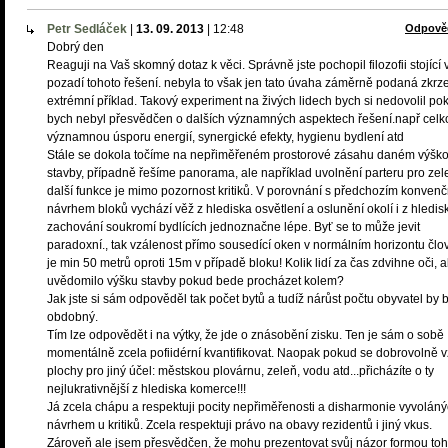
Petr Sedláček
|
13. 09. 2013
|
12:48
Odpově
Dobrý den
Reaguji na Vaš skomný dotaz k věci. Správně jste pochopil filozofii stojící 
pozadí tohoto řešení. nebyla to však jen tato úvaha záměrně podaná zkrz
extrémní příklad. Takový experiment na živých lidech bych si nedovolil po
bych nebyl přesvědčen o dalších významných aspektech řešení.např cel
významnou úsporu energií, synergické efekty, hygienu bydlení atd
Stále se dokola točíme na nepřiměřeném prostorové zásahu daném výšk
stavby, případně řešíme panorama, ale například uvolnění parteru pro zel
další funkce je mimo pozornost kritiků. V porovnání s předchozím konven
návrhem bloků vychází věž z hlediska osvětlení a oslunění okolí i z hledis
zachování soukromí bydlících jednoznačne lépe. Byť se to může jevit
paradoxní., tak vzálenost přímo sousedící oken v normálním horizontu člo
je min 50 metrů oproti 15m v případě bloku! Kolik lidí za čas zdvihne oči, a
uvědomilo výšku stavby pokud bede procházet kolem?
Jak jste si sám odpověděl tak počet bytů a tudíž nárůst počtu obyvatel by b
obdobný.
Tím lze odpovědět i na výtky, že jde o znásobění zisku. Ten je sám o sobě
momentálně zcela pofiidérní kvantifikovat. Naopak pokud se dobrovolně 
plochy pro jiný účel: městskou plovárnu, zeleň, vodu atd...přicházíte o ty
nejlukrativnější z hlediska komerce!!!
Já zcela chápu a respektuji pocity nepřiměřenosti a disharmonie vyvolán
návrhem u kritiků. Zcela respektuji právo na obavy rezidentů i jiný vkus.
Zároveň ale jsem přesvědčen, že mohu prezentovat svůj názor formou toh