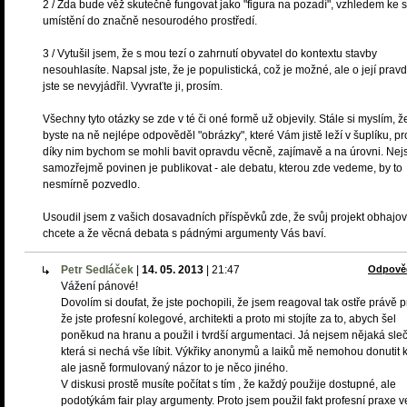
2 / Zda bude věž skutečně fungovat jako "figura na pozadí", vzhledem ke
umístění do značně nesourodého prostředí.
3 / Vytušil jsem, že s mou tezí o zahrnutí obyvatel do kontextu stavby
nesouhlasíte. Napsal jste, že je populistická, což je možné, ale o její pravd
jste se nevyjádřil. Vyvraťte ji, prosím.
Všechny tyto otázky se zde v té či oné formě už objevily. Stále si myslím, ž
byste na ně nejlépe odpověděl "obrázky", které Vám jistě leží v šuplíku, p
díky nim bychom se mohli bavit opravdu věcně, zajímavě a na úrovni. Nej
samozřejmě povinen je publikovat - ale debatu, kterou zde vedeme, by to
nesmírně pozvedlo.
Usoudil jsem z vašich dosavadních příspěvků zde, že svůj projekt obhajov
chcete a že věcná debata s pádnými argumenty Vás baví.
Petr Sedláček
|
14. 05. 2013
|
21:47
Odpově
Vážení pánové!
Dovolím si doufat, že jste pochopili, že jsem reagoval tak ostře právě p
že jste profesní kolegové, architekti a proto mi stojíte za to, abych šel
poněkud na hranu a použil i tvrdší argumentaci. Já nejsem nějaká sleč
která si nechá vše líbit. Výkřiky anonymů a laiků mě nemohou donutit k
ale jasně formulovaný názor to je něco jiného.
V diskusi prostě musíte počítat s tím , že každý použije dostupné, ale
podotýkám fair play argumenty. Proto jsem použil fakt profesní praxe v