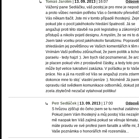
Tomáš Jarolím
|
13. 09. 2013
|
16:07
Odpově
Vážený pane Sedláčku, váš postoj je pro mne je nepod
a proto vůbec nemám potřebu Vás o čemkoliv přesvědčv
Vás někam tlačít. Jste mi v tomto případě lhostejný. Ze
pokud jde o pocit jakéhokoliv hledání špatností. Já se
angažuji proti této stavbě na poli legislativy a zákonnýc
přístupů a nikoliv pojetí designu. A myslím, že se mi to da
Jsem také vcelku prost jakéhokoliv fanatizmu. Popravd
shledávám jej povětšinou ve Vašich komentářích k těm
Vnímám Vaší potřebu zdůrazňvat, že jsem politik a tich
paraelu - tedy hajzI :). Jen bych rád poznamenal, že arc
je placen pokud vím z prostavěné částky, a tedy toto pr
může byt velice lukrativní zakázka. V pořádku je to Vaš
práce. No a já na rozdíl od Vás se angažuji zcela zdarm
dokonce mne to stoj´ vlastní peníze :). Nicméně Já jsem
opravdu rád svědkem komunikace odborníků, dokud js
zcela zbytečně nezačal vytahovat politiku!
Petr Sedláček
|
13. 09. 2013
|
17:00
Odpově
S hrůzou zjišťuji do čeho jsem se tu nechal zatáhno
Pokud jsem Vám lhostejný a můj postoj Vás nezají
mě naopak ten Váš zajímá pokud se věnuje tématu.
máte pravdu ve své profesi jsem fanatik a věřte mi, 
Vaše poznámka o honorářích mě rozesmála...