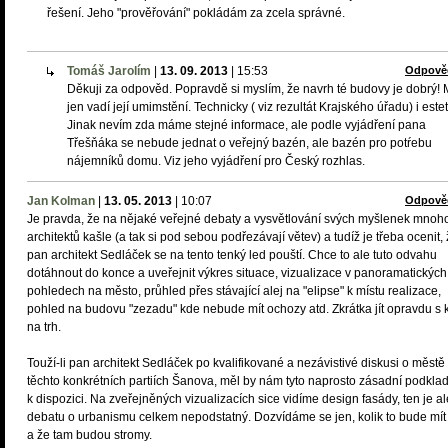
řešení. Jeho "prověřování" pokládám za zcela správné.
Tomáš Jarolím
|
13. 09. 2013
|
15:53
Odpově
Děkuji za odpověd. Popravdě si myslím, že navrh té budovy je dobrý!
jen vadí její umimstění. Technicky ( viz rezultát Krajského úřadu) i estet
Jinak nevím zda máme stejné informace, ale podle vyjádření pana
Třešňáka se nebude jednat o veřejný bazén, ale bazén pro potŕebu
nájemníků domu. Viz jeho vyjádření pro Český rozhlas.
Jan Kolman
|
13. 05. 2013
|
10:07
Odpově
Je pravda, že na nějaké veřejné debaty a vysvětlování svých myšlenek mnoh
architektů kašle (a tak si pod sebou podřezávají větev) a tudíž je třeba ocenit,
pan architekt Sedláček se na tento tenký led pouští. Chce to ale tuto odvahu
dotáhnout do konce a uveřejnit výkres situace, vizualizace v panoramatických
pohledech na město, průhled přes stávající alej na "elipse" k místu realizace,
pohled na budovu "zezadu" kde nebude mít ochozy atd. Zkrátka jít opravdu s 
na trh.
Touží-li pan architekt Sedláček po kvalifikované a nezávistivé diskusi o městě
těchto konkrétních partiích Šanova, měl by nám tyto naprosto zásadní podklad
k dispozici. Na zveřejněných vizualizacích sice vidíme design fasády, ten je al
debatu o urbanismu celkem nepodstatný. Dozvídáme se jen, kolik to bude mít
a že tam budou stromy.