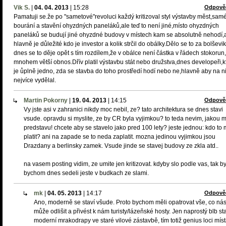
Vik S.
|
04. 04. 2013
|
15:28
Odpově
Pamatuji se.že po "sametové"revoluci každý kritizoval styl výstavby měst,sam
bourání a stavění ohyzdných paneláků,ale teď to není jiné,místo ohyzdných
paneláků se budují jiné ohyzdné budovy v místech kam se absolutně nehodí,
hlavně je důležité kdo je investor a kolik strčil do obálky.Dělo se to za bolševi
dnes se to děje opět s tím rozdílem,že v obálce není částka v řádech stokorun
mnohem větší obnos.Dřív platil výstavbu stát nebo družstva,dnes developeři,
je ůplně jedno, zda se stavba do toho prostředí hodí nebo ne,hlavně aby na n
nejvíce vydělal.
Martin Pokorny
|
19. 04. 2013
|
14:15
Odpově
Vy jste asi v zahranici nikdy moc nebil, ze? tato architektura se dnes stavi
vsude. opravdu si myslite, ze by CR byla vyjimkou? to teda nevim, jakou 
predstavu! chcete aby se stavelo jako pred 100 lety? jeste jednou: kdo to
platit? ani na zapade se to neda zaplatit. mozna jedinou vyjimkou jsou
Drazdany a berlinsky zamek. Vsude jinde se stavej budovy ze zkla atd..
na vasem posting vidim, ze umite jen kritizovat. kdyby slo podle vas, tak b
bychom dnes sedeli jeste v budkach ze slami.
mk
|
04. 05. 2013
|
14:17
Odpově
Ano, moderně se staví všude. Proto bychom měli opatrovat vše, co ná
může odlišit a přivést k nám turisty/lázeňské hosty. Jen naprostý blb st
moderní mrakodrapy ve staré vilové zástavbě, tím totiž genius loci mís