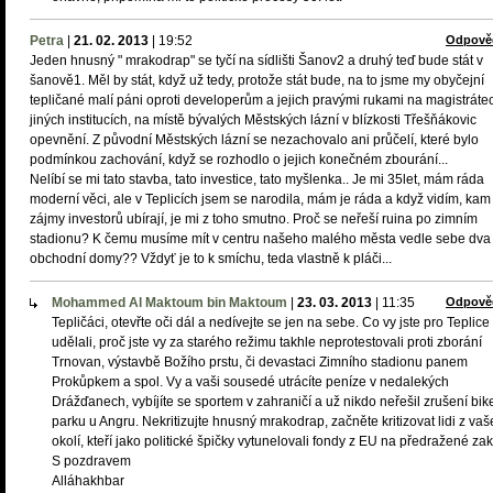
Petra
|
21. 02. 2013
|
19:52
Odpově
Jeden hnusný " mrakodrap" se tyčí na sídlišti Šanov2 a druhý teď bude stát v
šanově1. Měl by stát, když už tedy, protože stát bude, na to jsme my obyčejní
tepličané malí páni oproti developerům a jejich pravými rukami na magistráte
jiných institucích, na místě bývalých Městských lázní v blízkosti Třešňákovic
opevnění. Z původní Městských lázní se nezachovalo ani průčelí, které bylo
podmínkou zachování, když se rozhodlo o jejich konečném zbourání...
Nelíbí se mi tato stavba, tato investice, tato myšlenka.. Je mi 35let, mám ráda
moderní věci, ale v Teplicích jsem se narodila, mám je ráda a když vidím, kam
zájmy investorů ubírají, je mi z toho smutno. Proč se neřeší ruina po zimním
stadionu? K čemu musíme mít v centru našeho malého města vedle sebe dva
obchodní domy?? Vždyť je to k smíchu, teda vlastně k pláči...
Mohammed Al Maktoum bin Maktoum
|
23. 03. 2013
|
11:35
Odpově
Tepličáci, otevřte oči dál a nedívejte se jen na sebe. Co vy jste pro Teplice
udělali, proč jste vy za starého režimu takhle neprotestovali proti zborání
Trnovan, výstavbě Božího prstu, či devastaci Zimního stadionu panem
Prokůpkem a spol. Vy a vaši sousedé utrácíte peníze v nedalekých
Drážďanech, vybíjíte se sportem v zahraničí a už nikdo neřešil zrušení bik
parku u Angru. Nekritizujte hnusný mrakodrap, začněte kritizovat lidi z va
okolí, kteří jako politické špičky vytunelovali fondy z EU na předražené za
S pozdravem
Alláhakhbar