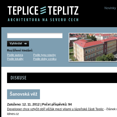
Novinky
Rozšířené hledání:
Podle autora
Podle typu stavby
Podle lokality
Podle doby vzniku
Diskuse
Šanovská věž
Založeno: 12. 11. 2012 | Počet příspěvků: 94
Developer chce vztyčit obří věžák mezi vilami u lázeňské části Teplic
- článek
idnes.cz