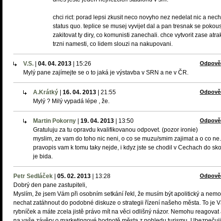
chci rict: porad lepsi zkusit neco novyho nez nedelat nic a nech
status quo. teplice se musej vyvijet dal a pan tresnak se pokous
zakitovat ty diry, co komunisti zanechali. chce vytvorit zase atrak
trzni namesti, co lidem slouzi na nakupovani.
V.S.
|
04. 04. 2013
|
15:26
Odpově
Mylý pane zajímejte se o to jaká je výstavba v SRN a ne v ČR.
A.Krátký
|
16. 04. 2013
|
21:55
Odpově
Mylý ? Milý vypadá lépe , že.
Martin Pokorny
|
19. 04. 2013
|
13:50
Odpově
Gratuluju za tu opravdu kvalifikovanou odpovet. (pozor ironie)
myslim, ze vam do toho nic neni, o co se muzu/smim zajimat a o co ne.
pravopis vam k tomu taky nejde, i kdyz jste se chodil v Cechach do skol
je bida.
Petr Sedláček
|
05. 02. 2013
|
13:28
Odpově
Dobrý den pane zastupiteli,
Myslím, že jsem Vám při osobním setkání řekl, že musím být apolitický a nem
nechat zatáhnout do podobné diskuze o strategii řízení našeho města. To je 
rybníček a máte zcela jistě právo mít na věci odlišný názor. Nemohu reagovat 
na vaše závěry o marketingové hodnotě města z pohledu turismu. Ubezpečuj