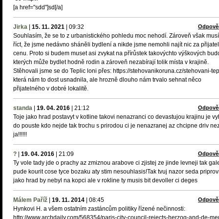
[a href="sdd"]sd[/a]
Jirka
|
15. 11. 2021
|
09:32
Odpově
Souhlasím, že se to z urbanistického pohledu moc nehodí. Zároveň však mus
říct, že jsme nedávno sháněli bydlení a nikde jsme nemohli najít nic za přijate
cenu. Proto si budem muset asi zvykat na přírůstek takovýchto výškových budo
kterých může bydlet hodně rodin a zároveň nezabírají tolik místa v krajině.
Stěhovali jsme se do Teplic loni přes: https://stehovanikoruna.cz/stehovani-tep
která nám to dost usnadnila, ale hrozně dlouho nám trvalo sehnat něco
přijatelného v dobré lokalitě.
standa
|
19. 04. 2016
|
21:12
Odpově
Toje jako hrad postavyt v kotline takovi nenazranci co devastujou krajinu je v
do pouste kdo nejde tak trochu s prirodou ci je nenazranej az chcipne driv ne
ja!!!!!!
?
|
19. 04. 2016
|
21:09
Odpově
Ty vole tady jde o prachy az zmiznou arabove ci zjistej ze jinde levneji tak gal
pude kourit cose tyce bozaku aty stim nesouhlasis!Tak tvuj nazor seda priprov
jako hrad by nebyl na kopci ale v rokline ty musis bit devoller ci deges
Málem Paříž
|
19. 11. 2014
|
08:45
Odpově
Hynkovi H. a všem ostatním zastáncům politiky řízené nečinnosti:
http://www.archdaily.com/568354/paris-city-council-rejects-herzog-and-de-me