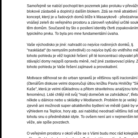
Samořejmě se nabízí pochopit ten pozemek jako proluku v převáž
blokové zástavbě a doplnit ji dalším blokem. Zdá se mně atraktivní
koncept, který je u řadových domů blíže k Masarykově - předzahra
vnášejí zeleň do veřejného prostoru a zároveň vytvářejí určité sou
těm domům. Současně by šlo o posílení identity čtvrti zopakování
typického prvku. To byla pro mne fundamentální úvaha.
Vaše východisko je jiné: nahradit co nejvíce rodinných domků, tj.
"naskládat" (to nemyslím pohrdlivě) co nejvíce bytů do vnitřního mě
tohoto pohledu je věž logické řešení: při té koncentraci obyvatel při
stávající domy nejspíš opravdu méně, než jiné zastavovací plány. 
tohoto pohledu je Vaše řešení zajímavé a provokativní.
Motivace stěhovat se do urban sprawlů je většinou spíš iracionální
(čtenářům diskuse velmi doporučuji útlou knížku Pavla Hniličky "Sí
Kaše", která je velmi důkladnou a přitom stravitelnou analýzou toh
fenoménu). Lidé chtějí mít svůj "malý domeček se zahrádkou", třeb
někde u dálnice nebo u skládky v Modlanech. Problém to je veliký
zjevně ani možnosti super-atraktivního bydlení ve městě (jaké by v
výhledem na Teplice, hory atp. asi nabídla) neodradí většinu lidí o
tohotu snu o předměstské idyle. To ovšem není ani v nejmenším kri
věže, ale spíše povzdech.
O veřejném prostoru v okolí věže se s Vámi budu moc rád kolegiál