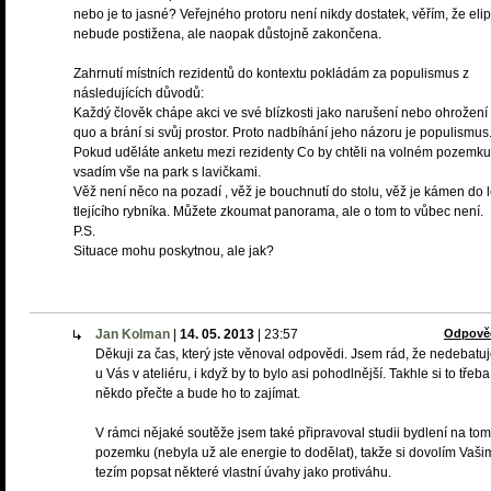
nebo je to jasné? Veřejného protoru není nikdy dostatek, věřím, že eli
nebude postižena, ale naopak důstojně zakončena.
Zahrnutí místních rezidentů do kontextu pokládám za populismus z
následujících důvodů:
Každý člověk chápe akci ve své blízkosti jako narušení nebo ohrožení 
quo a brání si svůj prostor. Proto nadbíhání jeho názoru je populismus
Pokud uděláte anketu mezi rezidenty Co by chtěli na volném pozemku
vsadím vše na park s lavičkami.
Věž není něco na pozadí , věž je bouchnutí do stolu, věž je kámen do 
tlejícího rybníka. Můžete zkoumat panorama, ale o tom to vůbec není.
P.S.
Situace mohu poskytnou, ale jak?
Jan Kolman
|
14. 05. 2013
|
23:57
Odpově
Děkuji za čas, který jste věnoval odpovědi. Jsem rád, že nedebat
u Vás v ateliéru, i když by to bylo asi pohodlnější. Takhle si to třeba
někdo přečte a bude ho to zajímat.
V rámci nějaké soutěže jsem také připravoval studii bydlení na tom
pozemku (nebyla už ale energie to dodělat), takže si dovolím Vaši
tezím popsat některé vlastní úvahy jako protiváhu.