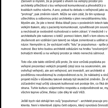
Zároveň si myslím, že je projekt s vlivem na veřejný prostor pro
architekty příležitost s tou veřejností komunikovat a přesvědčit ji o
kvalitách svého návrhu. A ano, pokud tu debatu s veřejností jako au
"prohraji", pak změním návrh. Může se vám zdát, že tím vystavuji
ušlechtilou a odbornou práci architekta v plen nevzdělanému lidu.
Myslím ale, že jde o trend: třeba lékaři jsou v posledních letech ta
velkým tlakem, aby s pacienty komunikovali, vysvětlovali jim souvis
a nechávali je svobodně rozhodovat o svém zdraví. V medicíně i v
architektuře jde nakonec o totéž: pomoci lidem, kteří v tom oboru 
zkušenosti ani vzdělání (ani talent) se nějak zorientovat a udělat si
názor. Nemyslím si, že vycházet vstříc "lidu" je populismus - spíše 
nutnost. Bez toho budou architekti odkázáni na hrstku "osvícených
bohatých klientů a na veřejný prostor je nikdo nenechá sáhnout.
Toto vše zde takto obšírně píši proto, že sice vzrůstá poptávka po
veřejné prezentaci velkých projektů (stojí sice na soukromém, ale
ovlivňují veřejné), ale ani veřejnost, ani investoři, ani architekti si
povětšinou neuvědomují tu zodpovědnost za to, že nákladný a slož
projekt může v důsledku takové debaty být skutečně změněn. Že v
zúčastnění mají určitý závazek kultivovat své postoje tím, co říká d
strana. Tuhle kulturu vzájemného respektu a zodpovědnosti se, my
všichni teprve učíme, třeba i zde díky té vaší Věži.
Ještě bych rád obhájil ten svůj "populismus" - architekt pracuje pro
klienta. Není v klientově zájmu čelit odporu, který vyvolává činnost