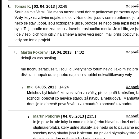
Tomas K.
|
03. 04. 2013
|
02:49
Odpově
Souhlasim s Vami. Dle meho nazoru neni dobre potlacovat prirozeny vyvoj
Vzdy, kdyz navstivim nejake mesto v Nemecku, jsou v centru pritomne jer
neco se stavi, popr. jsou rozkopane ulice, protoze se neco dela lepsi nez t
bylo. To je podle me znamkou zdraveho rostouciho mesta. Je mi lito, ze js
lide v Teplicich tolik citlivi na zmeny a nove veci neprijimaji prilis pozitivn
tedy pro tento projekt.
Martin Pokorny
|
19. 04. 2013
|
14:02
Odpově
dekuji za vas posting.
me trochu zarazi, ze tu jsou lidi, ktery tento forum nevidi jako misto pro
diskuzi, naopak urazej nebo napisou stupidni nekvalifikovany vety.
mk
|
04. 05. 2013
|
14:24
Odpově
Mnichov byl totálně zdevastován za války, přesto patří k městům, k
rozhodli obnovit co nejvíce starou zástavbu a nebudovali Manhatta
dnes je to obecně považováno za moudré a správné rozhodnutí.
Martin Pokorny
|
04. 05. 2013
|
23:51
Odpově
to je pravda. ale taky tu mame mista (treba hlavni nadrazi nebo
stiglmaierplatz), ktery uplne zkazily. ale neda se to pausalne ric
vsechny novy stavby jsou k nicemu. na priklad olympisky stadio
dnes jeste jeden nejhezcich stadionu v srn.