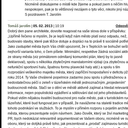
Nicméně diskutujeme o místě kde žijeme a pokud jsem s něčím hl
nespokojen, pak je to většinový nezájem o tyto věci, nikoliv jiný náz
S pozdravem T. Jarolím
Tomáš jarolím
|
05. 02. 2013
|
10:19
Odpově
Dobrý den pane architekte, dovolte reagovat na vaše slova dole v příspěvku:
„Upřímě řečeno si myslím, že je lepší když nám město platí svoz odpadu, než,
budovalo stavby, které pak těžce dotuje a dopláci na to právě ti sociálně potře
Jako zastupitel města bych Vás chtěl upozornit, že v Teplicích se bohužel seš
nejhorší varianta toho, o čem píšete. Minimální, respektive žádná sociální akti
ze strany města (viz primátorem odmítaný komunitní plán, který by to jasně
deklaroval), spolu s několika zbytečnými mandatorními výdaji (za zbytečnou a
nefunkční sportovní halu, špatnou formu plavecké haly atd.) a spolu s tím
rozprodání veškerého majetku města, který zapříčiní hospodaření v deficitu již
roku 2014. Ty Vaše chválené popelnice zadarmo jsou spolu s předraženou a
nedostatečnou péčí o zeleň v lázeňském městě jednoznačným „projedením“
budoucnosti města. Stačí se o dění ve městě aktivně zajímat a hledat relevant
informace, nejen populistická vyjádření a sdělování dat od jeho představitelů.
Pokud vidím nějakou kvalitní budoucnost pro naše město, pak v turistickém r
lázeňství, které bud fungovat jen v případě, že navážeme na staleté tradice mě
tohoto podnikání ve službách. To je myslím v přímém rozporu s pojetím archite
města, kterou prezentujete svým návrhem. Jako člověk, který se živí marketi
PR, bych nedokázal relevantně argumentovat ve Vašem oboru, nicméně ve 
oboru, který se dotýká právě toho, jak prezentovat a „prodat“ zajímavou turisti