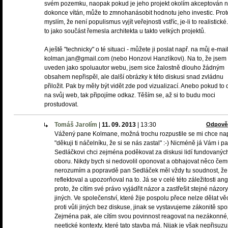
svém pozemku, naopak pokud je jeho projekt okolím akceptován 
dokonce vítán, může to zmnohanásobit hodnotu jeho investic. Prot
myslím, že není populismus vyjít veřejnosti vstříc, je-li to realistické
to jako součást řemesla architekta u takto velkých projektů.
A ještě "technicky" o té situaci - můžete ji poslat např. na můj e-mail
kolman.jan@gmail.com (nebo Honzovi Hanzlíkovi). Na to, že jsem 
uveden jako spoluautor webu, jsem sice žalostně dlouho žádným
obsahem nepřispěl, ale další obrázky k této diskusi snad zvládnu
přiložit. Pak by měly být vidět zde pod vizualizací. Anebo pokud to 
na svůj web, tak připojíme odkaz. Těším se, až si to budu moci
prostudovat.
Tomáš Jarolím
|
11. 09. 2013
|
13:30
Odpově
Vážený pane Kolmane, možná trochu rozpustile se mi chce na
"děkuji ti náčelníku, že si se nás zastal" :-) Nicméně já Vám i p
Sedláčkovi chci zejména poděkovat za diskusi lidí fundovanýc
oboru. Nikdy bych si nedovolil oponovat a obhajovat něco če
nerozumím a popravdě pan Sedláček měl vždy tu soudnost, že
reflektoval a upozorňoval na to. Já se v celé této záležitosti an
proto, že cítím své právo vyjádřit názor a zastřešit stejné názory
jiných. Ve společenství, které žije pospolu přece nelze dělat věc
proti vůli jiných bez diskuse, jinak se vystavujeme zákonitě sp
Zejména pak, ale cítím svou povinnost reagovat na nezákonné,
neetické kontexty, které tato stavba má. Nijak je však nepřisuzuj