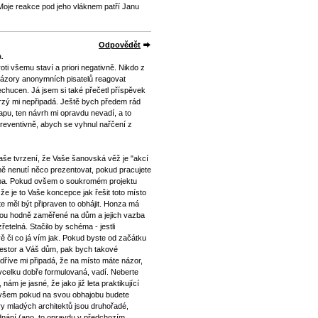
oje reakce pod jeho vláknem patří Janu
Odpovědět
a.
oti všemu staví a priori negativně. Nikdo z
názory anonymních pisatelů reagovat
echucen. Já jsem si také přečetl příspěvek
rzý mi nepřipadá. Ještě bych předem rád
u, ten návrh mi opravdu nevadí, a to
reventivně, abych se vyhnul nařčení z
še tvrzení, že Vaše šanovská věž je "akcí
ě nenutí něco prezentovat, pokud pracujete
olba. Pokud ovšem o soukromém projektu
a že je to Vaše koncepce jak řešit toto místo
te měl být připraven to obhájit. Honza má
jsou hodně zaměřené na dům a jejich vazba
řetelná. Stačilo by schéma - jestli
 či co já vím jak. Pokud byste od začátku
nvestor a Váš dům, pak bych takové
l dříve mi připadá, že na místo máte názor,
vcelku dobře formulovaná, vadí. Neberte
nám je jasné, že jako již leta praktikující
ovšem pokud na svou obhajobu budete
ry mladých architektů jsou druhořadé,
ednání (ano, to opravdu v předchozím