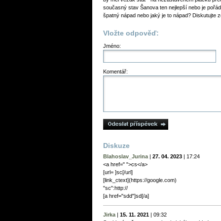
současný stav Šanova ten nejlepší nebo je pořá
špatný nápad nebo jaký je to nápad? Diskutujte z
Vložte odpověď:
Jméno:
Komentář:
Diskuze
Blahoslav_Jurina
|
27. 04. 2023
|
17:24
<a href=" ">cs</a>
[url= ]sc[/url]
[link_сtext](https://google.com)
"sc":http://
[a href="sdd"]sd[/a]
Jirka
|
15. 11. 2021
|
09:32