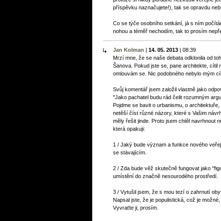
příspěvku naznačujete!), tak se opravdu neb
Co se týče osobního setkání, já s ním počít
nohou a téměř nechodím, tak to prosím nepře
Jan Kolman
|
14. 05. 2013
|
08:39
Mrzí mne, že se naše debata odklonila od toh
Šanova. Pokud jste se, pane architekte, cíti
omlouvám se. Nic podobného nebylo mým cí
Svůj komentář jsem založil vlastně jako odpov
"Jako pachatel budu rád čelit rozumným argum
Pojdme se bavit o urbanismu, o architektuře, o
netěší číst různé názory, které s Vašim návr
měly řešit jinde. Proto jsem chtěl navrhnout n
která opakuji:
1 / Jaký bude význam a funkce nového veře
se stávajícím.
2 / Zda bude věž skutečně fungovat jako "fi
umístění do značně nesourodého prostředí.
3 / Vytušil jsem, že s mou tezí o zahrnutí ob
Napsal jste, že je populistická, což je možné, a
Vyvraťte ji, prosím.