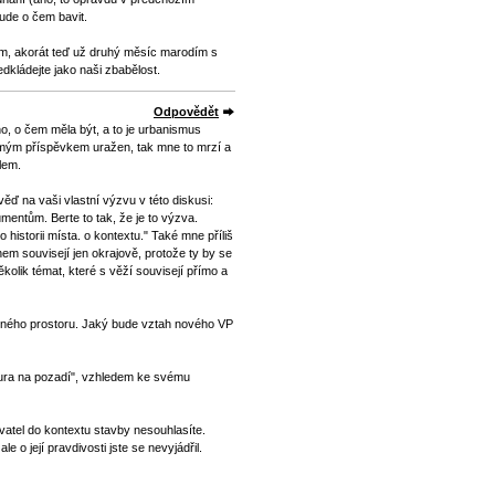
ude o čem bavit.
ám, akorát teď už druhý měsíc marodím s
dkládejte jako naši zbabělost.
Odpovědět
o, o čem měla být, a to je urbanismus
l mým příspěvkem uražen, tak mne to mrzí a
lem.
ěď na vaši vlastní výzvu v této diskusi:
entům. Berte to tak, že je to výzva.
 historii místa. o kontextu." Také mne příliš
hem souvisejí jen okrajově, protože ty by se
ěkolik témat, které s věží souvisejí přímo a
jného prostoru. Jaký bude vztah nového VP
gura na pozadí", vzhledem ke svému
yvatel do kontextu stavby nesouhlasíte.
le o její pravdivosti jste se nevyjádřil.