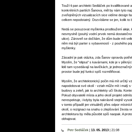
Touží-li pan architekt Sedláček po kvalifikované 
konkrétních partiích Šanova, měl by nám tyto nap
zveřejněných vizualizacích sice vidíme design fa
celkem nepodstatný. Dozvídáme se jen, kolik to 
Nedá se posuzovat myšlenka prodloužení aleje, k
nesmyslně (pouhý vodní prvek nemá dostatečnou at
ulice). Zároveň se dočítám, že dům bude mít velk
něm má být parter s vybaveností - z pouhého pop
myšlenky.
Zásadní je pak otázka, zda Šanov opravdu potřebu
Myslím, že "elipsa" s kavárnami, kde je v pěknýc
lidé tam vysedávají na lavičkách, je jednoznačný
prostor bude její funkci spíš rozmělňovat.
Myslím, že architektonický počin má mít určitý 
napodobovat své okolí - vztah může mít i malý 
budovy a zeleň, jak to architekty učí škola. Kontex
Pokud obyvatelé místa a jeho okolí projekt odmít
nerespektuje, i kdyby byla nakrásně stejně vysok
v tomto případě jen virtuálně) přes odpor místních
okolí, o rezignaci na snahu o zlepšování života 
architektura by měla působit spíš naopak. A proto
obhajovat.
Petr Sedláček
|
13. 05. 2013
|
21:08