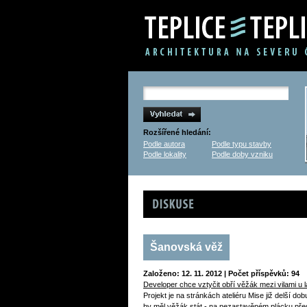
Rozšířené hledání:
Podle autora
Podle typu stavby
Podle lokality
Podle doby vzniku
Diskuse
Šanovská věž
Založeno: 12. 11. 2012 | Počet příspěvků: 94
Developer chce vztyčit obří věžák mezi vilami u l
Projekt je na stránkách ateliéru Mise již delší do
by měl věžák stát - na nezastavěném plácku pře