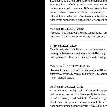
Souhlasím, že se to z urbanistického pohledu mo
jsme nedávno sháněli bydlení a nikde jsme nemohli 
budem muset asi zvykat na přírůstek takovýchto
hodně rodin a zároveň nezabírají tolik místa v kraj
https://stehovanikoruna.cz/stehovani-teplice/ kte
nám trvalo sehnat něco přijatelného v dobré lokali
standa
|
19. 04. 2016
|
21:12
Toje jako hrad postavyt v kotline takovi nenazran
kdo nejde tak trochu s prirodou ci je nenazranej az
?
|
19. 04. 2016
|
21:09
Ty vole tady jde o prachy az zmiznou arabove ci zji
cose tyce bozaku aty stim nesouhlasis!Tak tvuj n
na kopci ale v rokline ty musis bit devoller ci deg
Málem Paříž
|
19. 11. 2014
|
08:45
Hynkovi H. a všem ostatním zastáncům politiky ř
http://www.archdaily.com/568354/paris-city-coun
meter-triangle-tower/
Ondřej
|
18. 09. 2013
|
14:11
Budova sama o sobě je zajímavá a teplicím by jistě
do konceptu umístění. Mnohem raději bych tuto b
prstu". Je jasné, že o tuto lokalitu "Šanov" je z
kliently ale postavit něco tak extravagantního v té
neakceptovatelné a nepovolitelné. Právě díky arch