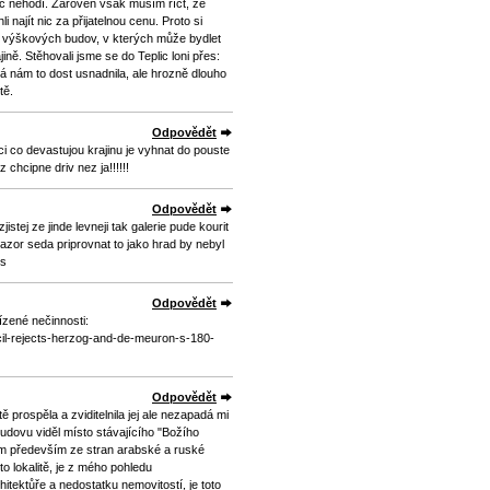
c nehodí. Zároveň však musím říct, že
najít nic za přijatelnou cenu. Proto si
 výškových budov, v kterých může bydlet
ině. Stěhovali jsme se do Teplic loni přes:
rá nám to dost usnadnila, ale hrozně dlouho
tě.
Odpovědět
ci co devastujou krajinu je vyhnat do pouste
 chcipne driv nez ja!!!!!!
Odpovědět
stej ze jinde levneji tak galerie pude kourit
azor seda priprovnat to jako hrad by nebyl
es
Odpovědět
ízené nečinnosti:
cil-rejects-herzog-and-de-meuron-s-180-
Odpovědět
 prospěla a zviditelnila jej ale nezapadá mi
udovu viděl místo stávajícího "Božího
ájem především ze stran arabské a ruské
to lokalitě, je z mého pohledu
itektůře a nedostatku nemovitostí, je toto