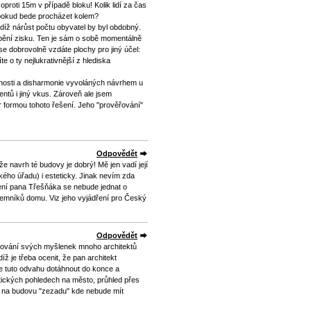
proti 15m v případě bloku! Kolik lidí za čas
 pokud bede procházet kolem?
udíž nárůst počtu obyvatel by byl obdobný.
obění zisku. Ten je sám o sobě momentálně
se dobrovolně vzdáte plochy pro jiný účel:
e o ty nejlukrativnější z hlediska
enosti a disharmonie vyvoláných návrhem u
entů i jiný vkus. Zároveň ale jsem
 formou tohoto řešení. Jeho "prověřování"
Odpovědět
e navrh té budovy je dobrý! Mě jen vadí její
kého úřadu) i esteticky. Jinak nevím zda
ení pana Třešňáka se nebude jednat o
jemníků domu. Viz jeho vyjádření pro Český
Odpovědět
tlování svých myšlenek mnoho architektů
íž je třeba ocenit, že pan architekt
le tuto odvahu dotáhnout do konce a
atických pohledech na město, průhled přes
led na budovu "zezadu" kde nebude mít