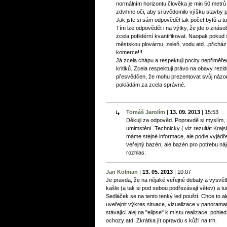
normálním horizontu člověka je min 50 metrů o
zdvihne oči, aby si uvědomilo výšku stavby
Jak jste si sám odpověděl tak počet bytů a t
Tím lze odpovědět i na výtky, že jde o znás
zcela pofiidérní kvantifikovat. Naopak pokud 
městskou plovárnu, zeleň, vodu atd...přicházít
komerce!!!
Já zcela chápu a respektuji pocity nepřiměř
kritiků. Zcela respektuji právo na obavy rezid
přesvědčen, že mohu prezentovat svůj názor
pokládám za zcela správné.
Tomáš Jarolím
|
13. 09. 2013
|
15:53
Děkuji za odpověd. Popravdě si myslím, ž
umimstění. Technicky ( viz rezultát Krajs
máme stejné informace, ale podle vyjádř
veřejný bazén, ale bazén pro potŕebu ná
rozhlas.
Jan Kolman
|
13. 05. 2013
|
10:07
Je pravda, že na nějaké veřejné debaty a vysvě
kašle (a tak si pod sebou podřezávají větev) a tud
Sedláček se na tento tenký led pouští. Chce to a
uveřejnit výkres situace, vizualizace v panoram
stávající alej na "elipse" k místu realizace, poh
ochozy atd. Zkrátka jít opravdu s kůží na trh.