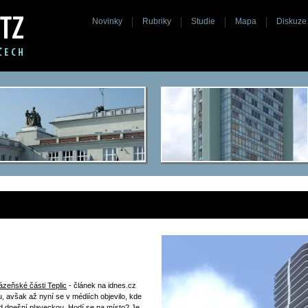
Novinky
Rubriky
Studie
Mapa
Diskuze
ázeňské části Teplic
- článek na idnes.cz
bu, avšak až nyní se v médiích objevilo, kde
d dnešní plaveckou. Hodí se na místo? Je