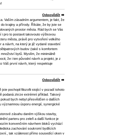
e!
Odpovědět
. Vaším zásadním argumentem, je fakt, že
do krajiny a přírody. Říkáte, že by jste se
ulovaných prostor města. Rád bych se Vás
í i pro to postavit takovouto výškovou
teru města, právě pro vytvoření velkého
a návrh, na který je již vydané stavební
 pětipatrových budov (také s komfortem
 množství bytů. Myslím, že minimálně
cit, že i ten původní návrh a projekt, je z
to Váš první návrh, který respektuje
Odpovědět
te pochopil filozofii stojící v pozadí tohoto
ně podaná zkrze extrémní příklad. Takový
il pokud bych nebyl přesvědčen o dalších
 významnou úsporu energií, synergické
ostorové zásahu daném výškou stavby,
nění parteru pro zeleň a další funkce je
dchozím konvenčním návrhem bloků vychází
 hlediska zachování soukromí bydlících
oxní., tak vzálenost přímo sousedící oken v