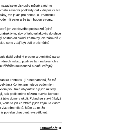
a nezávistivé diskusi o městě a těchto
rosto zásadní podklady dát k dispozici. Na
sády, ten je ale pro debatu o urbanismu
bude mít pater a že tam budou stromy.
terá jen ze slovního popisu zní úplně
raktivitu, aby přitahoval aktivitu do slepé
ý odstup od okolní zástavby, ale zároveň v
isu se to zdají být dvě protichůdné
je další veřejný prostor a uvolněný parter.
h dnech nabito, jezdí se tam na bruslích a
m těžištěm sousedství a další veřejný
vztah ke kontextu. (To neznamená, že má
s velkým.) Kontextem nejsou ovšem jen
tem jsou také obyvatelé a jejich aktivity.
ají, pak podle mého názoru stavba kontext
á jako domy v okolí. Pokud se staví (i když
, vede to jen ke ztrátě jejich zájmu o vlastní
ve vlastním městě. Mám za to, že
 je potřeba ukazovat, vysvětlovat,
Odpovědět