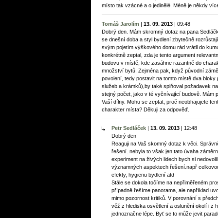
místo tak vzácné a o jedinělé. Méně je někdy víc
Tomáš Jarolím
|
13. 09. 2013
|
09:48
Dobrý den. Mám skromný dotaz na pana Sedláčka
se dnešní doba a styl bydlení zbytečně rozrůstají 
svým pojetím výškového domu rád vrátil do kum
konkrétně zeptal, zda je tento argument relevantn
budovu v místě, kde zasáhne razantně do charak
množství bytů. Zejména pak, když původní záměr 
povolení, tedy postavit na tomto místě dva bloky
služeb a krámků),by také splňoval požadavek na
stejný počet, jako v té vyčnívající budově. Mám po
Vaší dílny. Mohu se zeptat, proč neobhajujete ten
charakter místa? Děkuji za odpověď.
Petr Sedláček
|
13. 09. 2013
|
12:48
Dobrý den
Reaguji na Vaš skomný dotaz k věci. Správně js
řešení. nebyla to však jen tato úvaha záměr
experiment na živých lidech bych si nedovol
významných aspektech řešení.např celkovou
efekty, hygienu bydlení atd
Stále se dokola točíme na nepřiměřeném pr
případně řešíme panorama, ale například uvol
mimo pozornost kritiků. V porovnání s pře
věž z hlediska osvětlení a oslunění okolí i z
jednoznačne lépe. Byť se to může jevit parad