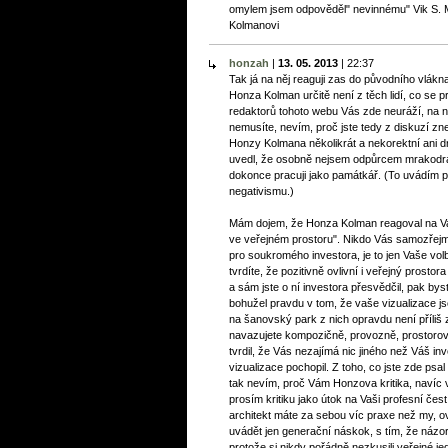
omylem jsem odpověděl" nevinnému" Vik S. M
Kolmanovi
honzah
|
13. 05. 2013
|
22:37
Tak já na něj reaguji zas do původního vlákn
Honza Kolman určitě není z těch lidí, co se pr
redaktorů tohoto webu Vás zde neuráží, na 
nemusíte, nevím, proč jste tedy z diskuzí zn
Honzy Kolmana několikrát a nekorektní ani d
uvedl, že osobně nejsem odpůrcem mrakodrap
dokonce pracuji jako památkář. (To uvádím p
negativismu.)
Mám dojem, že Honza Kolman reagoval na Va
ve veřejném prostoru". Nikdo Vás samozřejm
pro soukromého investora, je to jen Vaše v
tvrdíte, že pozitivně ovlivní i veřejný prostor
a sám jste o ní investora přesvědčil, pak bys
bohužel pravdu v tom, že vaše vizualizace 
na šanovský park z nich opravdu není příliš z
navazujete kompozičně, provozně, prostorově
tvrdil, že Vás nezajímá nic jiného než Váš i
vizualizace pochopil. Z toho, co jste zde psa
tak nevím, proč Vám Honzova kritika, navíc 
prosím kritiku jako útok na Vaši profesní čest, 
architekt máte za sebou víc praxe než my, 
uvádět jen generační náskok, s tím, že názo
protože si nikdy pořádně nezkusili veřejné j