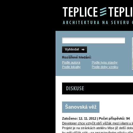
Rozšířené hledání:
Podle autora
Podle typu stavby
Podle lokality
Podle doby vzniku
Diskuse
Šanovská věž
Založeno: 12. 11. 2012 | Počet příspěvků: 94
Developer chce vztyčit obří věžák mezi vilami u l
Projekt je na stránkách ateliéru Mise již delší do
by měl věžák stát - na nezastavěném plácku pře