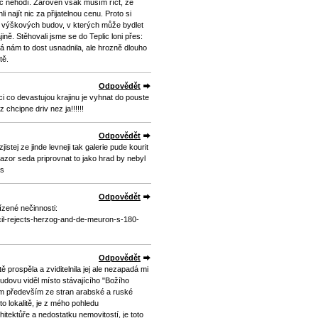
c nehodí. Zároveň však musím říct, že
najít nic za přijatelnou cenu. Proto si
 výškových budov, v kterých může bydlet
ině. Stěhovali jsme se do Teplic loni přes:
rá nám to dost usnadnila, ale hrozně dlouho
tě.
Odpovědět
ci co devastujou krajinu je vyhnat do pouste
 chcipne driv nez ja!!!!!!
Odpovědět
stej ze jinde levneji tak galerie pude kourit
azor seda priprovnat to jako hrad by nebyl
es
Odpovědět
ízené nečinnosti:
cil-rejects-herzog-and-de-meuron-s-180-
Odpovědět
 prospěla a zviditelnila jej ale nezapadá mi
udovu viděl místo stávajícího "Božího
ájem především ze stran arabské a ruské
to lokalitě, je z mého pohledu
itektůře a nedostatku nemovitostí, je toto