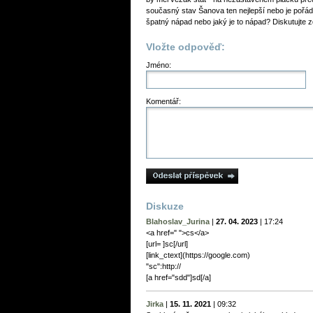
současný stav Šanova ten nejlepší nebo je pořá
špatný nápad nebo jaký je to nápad? Diskutujte z
Vložte odpověď:
Jméno:
Komentář:
Diskuze
Blahoslav_Jurina
|
27. 04. 2023
|
17:24
<a href=" ">cs</a>
[url= ]sc[/url]
[link_сtext](https://google.com)
"sc":http://
[a href="sdd"]sd[/a]
Jirka
|
15. 11. 2021
|
09:32