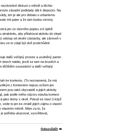
a nezávistivé diskusi o městě a těchto
rosto zásadní podklady dát k dispozici. Na
sády, ten je ale pro debatu o urbanismu
bude mít pater a že tam budou stromy.
terá jen ze slovního popisu zní úplně
raktivitu, aby přitahoval aktivitu do slepé
ý odstup od okolní zástavby, ale zároveň v
isu se to zdají být dvě protichůdné
je další veřejný prostor a uvolněný parter.
h dnech nabito, jezdí se tam na bruslích a
m těžištěm sousedství a další veřejný
vztah ke kontextu. (To neznamená, že má
s velkým.) Kontextem nejsou ovšem jen
tem jsou také obyvatelé a jejich aktivity.
ají, pak podle mého názoru stavba kontext
á jako domy v okolí. Pokud se staví (i když
, vede to jen ke ztrátě jejich zájmu o vlastní
ve vlastním městě. Mám za to, že
 je potřeba ukazovat, vysvětlovat,
Odpovědět