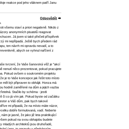
oje reakce pod jeho vláknem patří Janu
Odpovědět
a.
oti všemu staví a priori negativně. Nikdo z
názory anonymních pisatelů reagovat
echucen. Já jsem si také přečetl příspěvek
rzý mi nepřipadá. Ještě bych předem rád
u, ten návrh mi opravdu nevadí, a to
reventivně, abych se vyhnul nařčení z
še tvrzení, že Vaše šanovská věž je "akcí
ě nenutí něco prezentovat, pokud pracujete
olba. Pokud ovšem o soukromém projektu
a že je to Vaše koncepce jak řešit toto místo
te měl být připraven to obhájit. Honza má
jsou hodně zaměřené na dům a jejich vazba
řetelná. Stačilo by schéma - jestli
 či co já vím jak. Pokud byste od začátku
nvestor a Váš dům, pak bych takové
l dříve mi připadá, že na místo máte názor,
vcelku dobře formulovaná, vadí. Neberte
nám je jasné, že jako již leta praktikující
ovšem pokud na svou obhajobu budete
ry mladých architektů jsou druhořadé,
ednání (ano, to opravdu v předchozím