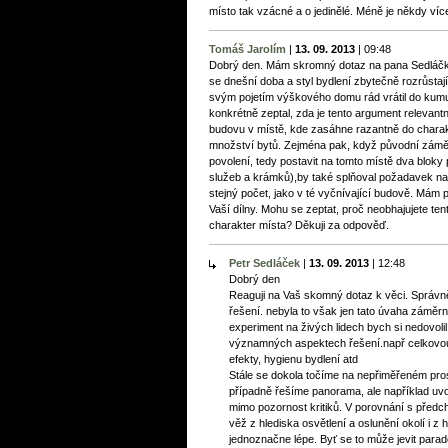
místo tak vzácné a o jedinělé. Méně je někdy víc
Tomáš Jarolím
|
13. 09. 2013
|
09:48
Dobrý den. Mám skromný dotaz na pana Sedláčka
se dnešní doba a styl bydlení zbytečně rozrůstají 
svým pojetím výškového domu rád vrátil do kum
konkrétně zeptal, zda je tento argument relevantn
budovu v místě, kde zasáhne razantně do charak
množství bytů. Zejména pak, když původní záměr 
povolení, tedy postavit na tomto místě dva bloky
služeb a krámků),by také splňoval požadavek na
stejný počet, jako v té vyčnívající budově. Mám po
Vaší dílny. Mohu se zeptat, proč neobhajujete ten
charakter místa? Děkuji za odpověď.
Petr Sedláček
|
13. 09. 2013
|
12:48
Dobrý den
Reaguji na Vaš skomný dotaz k věci. Správně js
řešení. nebyla to však jen tato úvaha záměr
experiment na živých lidech bych si nedovol
významných aspektech řešení.např celkovou
efekty, hygienu bydlení atd
Stále se dokola točíme na nepřiměřeném pr
případně řešíme panorama, ale například uvol
mimo pozornost kritiků. V porovnání s pře
věž z hlediska osvětlení a oslunění okolí i z
jednoznačne lépe. Byť se to může jevit parad