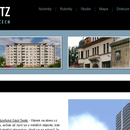
Novinky
Rubriky
Studie
Mapa
Diskuze
ázeňské části Teplic
- článek na idnes.cz
bu, avšak až nyní se v médiích objevilo, kde
d dnešní plaveckou. Hodí se na místo? Je