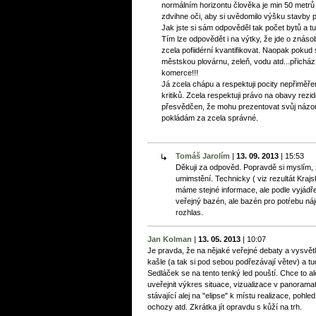
normálním horizontu člověka je min 50 metrů o
zdvihne oči, aby si uvědomilo výšku stavby
Jak jste si sám odpověděl tak počet bytů a t
Tím lze odpovědět i na výtky, že jde o znás
zcela pofiidérní kvantifikovat. Naopak pokud 
městskou plovárnu, zeleň, vodu atd...přicházít
komerce!!!
Já zcela chápu a respektuji pocity nepřiměř
kritiků. Zcela respektuji právo na obavy rezid
přesvědčen, že mohu prezentovat svůj názor
pokládám za zcela správné.
Tomáš Jarolím
|
13. 09. 2013
|
15:53
Děkuji za odpověd. Popravdě si myslím, ž
umimstění. Technicky ( viz rezultát Krajs
máme stejné informace, ale podle vyjádř
veřejný bazén, ale bazén pro potŕebu ná
rozhlas.
Jan Kolman
|
13. 05. 2013
|
10:07
Je pravda, že na nějaké veřejné debaty a vysvě
kašle (a tak si pod sebou podřezávají větev) a tud
Sedláček se na tento tenký led pouští. Chce to a
uveřejnit výkres situace, vizualizace v panoram
stávající alej na "elipse" k místu realizace, poh
ochozy atd. Zkrátka jít opravdu s kůží na trh.