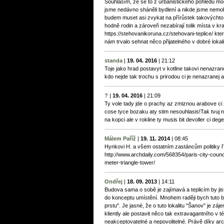
Souhlasím, že se to z urbanistického pohledu mo
jsme nedávno sháněli bydlení a nikde jsme nemohli 
budem muset asi zvykat na přírůstek takovýchto
hodně rodin a zároveň nezabírají tolik místa v kraj
https://stehovanikoruna.cz/stehovani-teplice/ kte
nám trvalo sehnat něco přijatelného v dobré lokali
standa
|
19. 04. 2016
|
21:12
Toje jako hrad postavyt v kotline takovi nenazran
kdo nejde tak trochu s prirodou ci je nenazranej az
?
|
19. 04. 2016
|
21:09
Ty vole tady jde o prachy az zmiznou arabove ci zji
cose tyce bozaku aty stim nesouhlasis!Tak tvuj n
na kopci ale v rokline ty musis bit devoller ci deg
Málem Paříž
|
19. 11. 2014
|
08:45
Hynkovi H. a všem ostatním zastáncům politiky ř
http://www.archdaily.com/568354/paris-city-coun
meter-triangle-tower/
Ondřej
|
18. 09. 2013
|
14:11
Budova sama o sobě je zajímavá a teplicím by jistě
do konceptu umístění. Mnohem raději bych tuto b
prstu". Je jasné, že o tuto lokalitu "Šanov" je z
kliently ale postavit něco tak extravagantního v té
neakceptovatelné a nepovolitelné. Právě díky arch