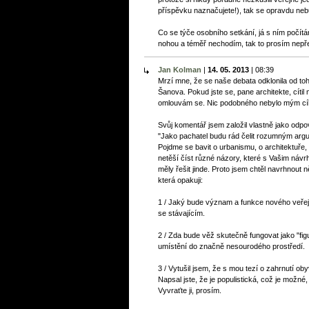
příspěvku naznačujete!), tak se opravdu neb
Co se týče osobního setkání, já s ním počít
nohou a téměř nechodím, tak to prosím nepře
Jan Kolman
|
14. 05. 2013
|
08:39
Mrzí mne, že se naše debata odklonila od toh
Šanova. Pokud jste se, pane architekte, cíti
omlouvám se. Nic podobného nebylo mým cí
Svůj komentář jsem založil vlastně jako odpov
"Jako pachatel budu rád čelit rozumným argum
Pojdme se bavit o urbanismu, o architektuře, o
netěší číst různé názory, které s Vašim návr
měly řešit jinde. Proto jsem chtěl navrhnout n
která opakuji:
1 / Jaký bude význam a funkce nového veře
se stávajícím.
2 / Zda bude věž skutečně fungovat jako "fi
umístění do značně nesourodého prostředí.
3 / Vytušil jsem, že s mou tezí o zahrnutí ob
Napsal jste, že je populistická, což je možné, a
Vyvraťte ji, prosím.