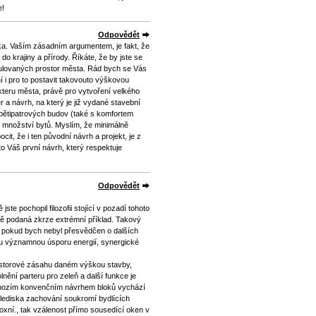
e!
Odpovědět
. Vaším zásadním argumentem, je fakt, že
do krajiny a přírody. Říkáte, že by jste se
ulovaných prostor města. Rád bych se Vás
í i pro to postavit takovouto výškovou
teru města, právě pro vytvoření velkého
a návrh, na který je již vydané stavební
 pětipatrových budov (také s komfortem
 množství bytů. Myslím, že minimálně
cit, že i ten původní návrh a projekt, je z
to Váš první návrh, který respektuje
Odpovědět
te pochopil filozofii stojící v pozadí tohoto
ně podaná zkrze extrémní příklad. Takový
il pokud bych nebyl přesvědčen o dalších
 významnou úsporu energií, synergické
ostorové zásahu daném výškou stavby,
nění parteru pro zeleň a další funkce je
dchozím konvenčním návrhem bloků vychází
 hlediska zachování soukromí bydlících
oxní., tak vzálenost přímo sousedící oken v