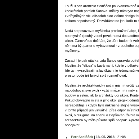
Touží-li pan architekt Sedláček po kvalifikované 
konkrétních partiích Šanova, měl by nám tyto nap
zveřejněných vizualizacích sice vidíme design fa
celkem nepodstatný. Dozvídáme se jen, kolik to 
Nedá se posuzovat myšlenka prodloužení aleje, k
nesmyslně (pouhý vodní prvek nemá dostatečnou at
ulice). Zároveň se dočítám, že dům bude mít velk
něm má být parter s vybaveností - z pouhého pop
myšlenky.
Zásadní je pak otázka, zda Šanov opravdu potřebu
Myslím, že "elipsa" s kavárnami, kde je v pěknýc
lidé tam vysedávají na lavičkách, je jednoznačný
prostor bude její funkci spíš rozmělňovat.
Myslím, že architektonický počin má mít určitý 
napodobovat své okolí - vztah může mít i malý 
budovy a zeleň, jak to architekty učí škola. Kontex
Pokud obyvatelé místa a jeho okolí projekt odmít
nerespektuje, i kdyby byla nakrásně stejně vysok
v tomto případě jen virtuálně) přes odpor místních
okolí, o rezignaci na snahu o zlepšování života 
architektura by měla působit spíš naopak. A proto
obhajovat.
Petr Sedláček
|
13. 05. 2013
|
21:08