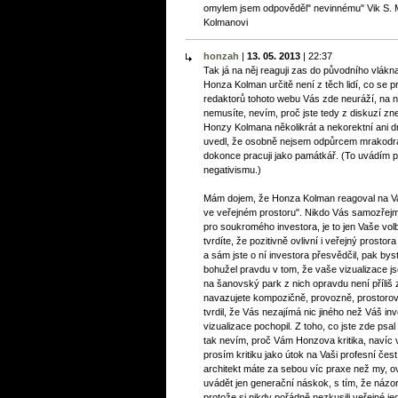
omylem jsem odpověděl" nevinnému" Vik S. M
Kolmanovi
honzah
|
13. 05. 2013
|
22:37
Tak já na něj reaguji zas do původního vlákn
Honza Kolman určitě není z těch lidí, co se pr
redaktorů tohoto webu Vás zde neuráží, na 
nemusíte, nevím, proč jste tedy z diskuzí zn
Honzy Kolmana několikrát a nekorektní ani d
uvedl, že osobně nejsem odpůrcem mrakodrap
dokonce pracuji jako památkář. (To uvádím p
negativismu.)
Mám dojem, že Honza Kolman reagoval na Va
ve veřejném prostoru". Nikdo Vás samozřejm
pro soukromého investora, je to jen Vaše v
tvrdíte, že pozitivně ovlivní i veřejný prostor
a sám jste o ní investora přesvědčil, pak bys
bohužel pravdu v tom, že vaše vizualizace 
na šanovský park z nich opravdu není příliš z
navazujete kompozičně, provozně, prostorově
tvrdil, že Vás nezajímá nic jiného než Váš i
vizualizace pochopil. Z toho, co jste zde psa
tak nevím, proč Vám Honzova kritika, navíc 
prosím kritiku jako útok na Vaši profesní čest, 
architekt máte za sebou víc praxe než my, 
uvádět jen generační náskok, s tím, že názo
protože si nikdy pořádně nezkusili veřejné j