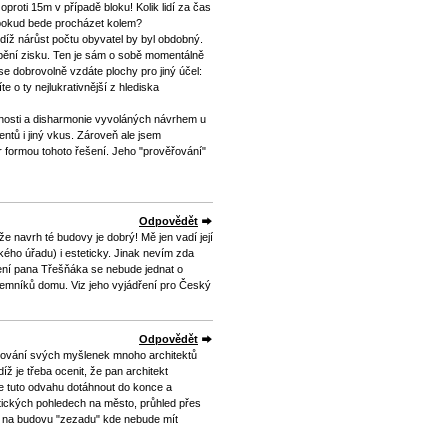
proti 15m v případě bloku! Kolik lidí za čas
 pokud bede procházet kolem?
udíž nárůst počtu obyvatel by byl obdobný.
obění zisku. Ten je sám o sobě momentálně
se dobrovolně vzdáte plochy pro jiný účel:
e o ty nejlukrativnější z hlediska
enosti a disharmonie vyvoláných návrhem u
entů i jiný vkus. Zároveň ale jsem
 formou tohoto řešení. Jeho "prověřování"
Odpovědět
e navrh té budovy je dobrý! Mě jen vadí její
kého úřadu) i esteticky. Jinak nevím zda
ení pana Třešňáka se nebude jednat o
jemníků domu. Viz jeho vyjádření pro Český
Odpovědět
tlování svých myšlenek mnoho architektů
íž je třeba ocenit, že pan architekt
le tuto odvahu dotáhnout do konce a
atických pohledech na město, průhled přes
led na budovu "zezadu" kde nebude mít