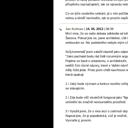
příspěvku naznačujete!), tak se opravdu neb
Co se týče osobního setkání, já s ním počít
nohou a téměř nechodím, tak to prosím nepře
Jan Kolman
|
14. 05. 2013
|
08:39
Mrzí mne, že se naše debata odklonila od toh
Šanova. Pokud jste se, pane architekte, cíti
omlouvám se. Nic podobného nebylo mým cí
Svůj komentář jsem založil vlastně jako odpov
"Jako pachatel budu rád čelit rozumným argum
Pojdme se bavit o urbanismu, o architektuře, o
netěší číst různé názory, které s Vašim návr
měly řešit jinde. Proto jsem chtěl navrhnout n
která opakuji:
1 / Jaký bude význam a funkce nového veře
se stávajícím.
2 / Zda bude věž skutečně fungovat jako "fi
umístění do značně nesourodého prostředí.
3 / Vytušil jsem, že s mou tezí o zahrnutí ob
Napsal jste, že je populistická, což je možné, a
Vyvraťte ji, prosím.