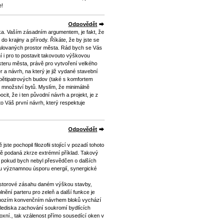
e!
Odpovědět
. Vaším zásadním argumentem, je fakt, že
do krajiny a přírody. Říkáte, že by jste se
ulovaných prostor města. Rád bych se Vás
í i pro to postavit takovouto výškovou
teru města, právě pro vytvoření velkého
a návrh, na který je již vydané stavební
 pětipatrových budov (také s komfortem
 množství bytů. Myslím, že minimálně
cit, že i ten původní návrh a projekt, je z
to Váš první návrh, který respektuje
Odpovědět
te pochopil filozofii stojící v pozadí tohoto
ně podaná zkrze extrémní příklad. Takový
il pokud bych nebyl přesvědčen o dalších
 významnou úsporu energií, synergické
ostorové zásahu daném výškou stavby,
nění parteru pro zeleň a další funkce je
dchozím konvenčním návrhem bloků vychází
 hlediska zachování soukromí bydlících
oxní., tak vzálenost přímo sousedící oken v