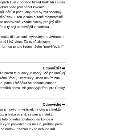
proti 15m v případě bloku! Kolik lidí za čas
 pokud bede procházet kolem?
udíž nárůst počtu obyvatel by byl obdobný.
obění zisku. Ten je sám o sobě momentálně
se dobrovolně vzdáte plochy pro jiný účel:
e o ty nejlukrativnější z hlediska
enosti a disharmonie vyvoláných návrhem u
entů i jiný vkus. Zároveň ale jsem
 formou tohoto řešení. Jeho "prověřování"
Odpovědět
e navrh té budovy je dobrý! Mě jen vadí její
kého úřadu) i esteticky. Jinak nevím zda
ení pana Třešňáka se nebude jednat o
jemníků domu. Viz jeho vyjádření pro Český
Odpovědět
tlování svých myšlenek mnoho architektů
íž je třeba ocenit, že pan architekt
le tuto odvahu dotáhnout do konce a
atických pohledech na město, průhled přes
led na budovu "zezadu" kde nebude mít