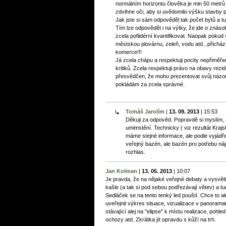
normálním horizontu člověka je min 50 metrů o
zdvihne oči, aby si uvědomilo výšku stavby
Jak jste si sám odpověděl tak počet bytů a t
Tím lze odpovědět i na výtky, že jde o znás
zcela pofiidérní kvantifikovat. Naopak pokud 
městskou plovárnu, zeleň, vodu atd...přicházít
komerce!!!
Já zcela chápu a respektuji pocity nepřiměř
kritiků. Zcela respektuji právo na obavy rezid
přesvědčen, že mohu prezentovat svůj názor
pokládám za zcela správné.
Tomáš Jarolím
|
13. 09. 2013
|
15:53
Děkuji za odpověd. Popravdě si myslím, ž
umimstění. Technicky ( viz rezultát Krajs
máme stejné informace, ale podle vyjádř
veřejný bazén, ale bazén pro potŕebu ná
rozhlas.
Jan Kolman
|
13. 05. 2013
|
10:07
Je pravda, že na nějaké veřejné debaty a vysvě
kašle (a tak si pod sebou podřezávají větev) a tud
Sedláček se na tento tenký led pouští. Chce to a
uveřejnit výkres situace, vizualizace v panoram
stávající alej na "elipse" k místu realizace, poh
ochozy atd. Zkrátka jít opravdu s kůží na trh.