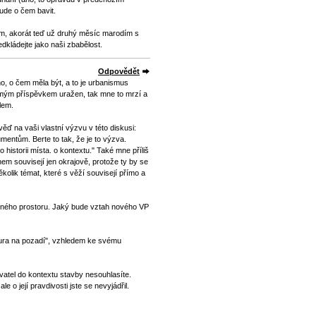
ude o čem bavit.
ám, akorát teď už druhý měsíc marodím s
dkládejte jako naši zbabělost.
Odpovědět
o, o čem měla být, a to je urbanismus
l mým příspěvkem uražen, tak mne to mrzí a
lem.
ěď na vaši vlastní výzvu v této diskusi:
entům. Berte to tak, že je to výzva.
 historii místa. o kontextu." Také mne příliš
hem souvisejí jen okrajově, protože ty by se
ěkolik témat, které s věží souvisejí přímo a
jného prostoru. Jaký bude vztah nového VP
gura na pozadí", vzhledem ke svému
yvatel do kontextu stavby nesouhlasíte.
le o její pravdivosti jste se nevyjádřil.