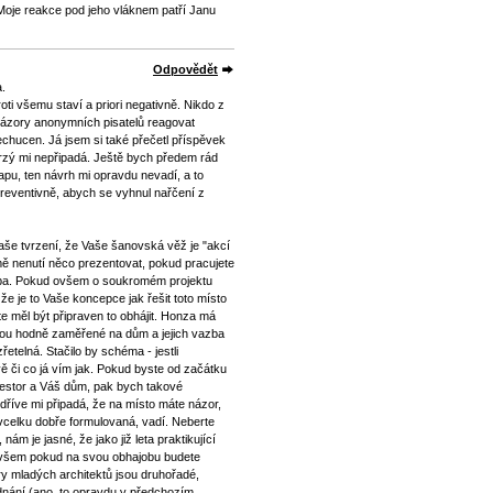
oje reakce pod jeho vláknem patří Janu
Odpovědět
a.
oti všemu staví a priori negativně. Nikdo z
názory anonymních pisatelů reagovat
echucen. Já jsem si také přečetl příspěvek
rzý mi nepřipadá. Ještě bych předem rád
u, ten návrh mi opravdu nevadí, a to
reventivně, abych se vyhnul nařčení z
še tvrzení, že Vaše šanovská věž je "akcí
ě nenutí něco prezentovat, pokud pracujete
olba. Pokud ovšem o soukromém projektu
a že je to Vaše koncepce jak řešit toto místo
te měl být připraven to obhájit. Honza má
jsou hodně zaměřené na dům a jejich vazba
řetelná. Stačilo by schéma - jestli
 či co já vím jak. Pokud byste od začátku
nvestor a Váš dům, pak bych takové
l dříve mi připadá, že na místo máte názor,
vcelku dobře formulovaná, vadí. Neberte
nám je jasné, že jako již leta praktikující
ovšem pokud na svou obhajobu budete
ry mladých architektů jsou druhořadé,
ednání (ano, to opravdu v předchozím