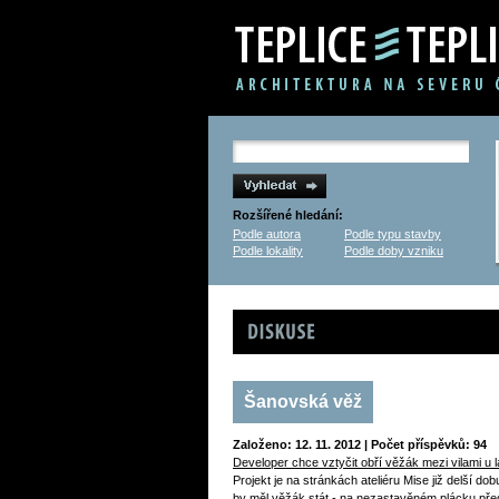
Rozšířené hledání:
Podle autora
Podle typu stavby
Podle lokality
Podle doby vzniku
Diskuse
Šanovská věž
Založeno: 12. 11. 2012 | Počet příspěvků: 94
Developer chce vztyčit obří věžák mezi vilami u l
Projekt je na stránkách ateliéru Mise již delší do
by měl věžák stát - na nezastavěném plácku pře