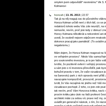
omylem jsem odpověděl" nevinnému" Vik S. M
Kolmanovi
honzah
|
13. 05. 2013
|
22:37
Tak já na něj reaguji zas do původního vlákn
Honza Kolman určitě není z těch lidí, co se pr
redaktorů tohoto webu Vás zde neuráží, na 
nemusíte, nevím, proč jste tedy z diskuzí zn
Honzy Kolmana několikrát a nekorektní ani d
uvedl, že osobně nejsem odpůrcem mrakodrap
dokonce pracuji jako památkář. (To uvádím p
negativismu.)
Mám dojem, že Honza Kolman reagoval na Va
ve veřejném prostoru". Nikdo Vás samozřejm
pro soukromého investora, je to jen Vaše v
tvrdíte, že pozitivně ovlivní i veřejný prostor
a sám jste o ní investora přesvědčil, pak bys
bohužel pravdu v tom, že vaše vizualizace 
na šanovský park z nich opravdu není příliš z
navazujete kompozičně, provozně, prostorově
tvrdil, že Vás nezajímá nic jiného než Váš i
vizualizace pochopil. Z toho, co jste zde psa
tak nevím, proč Vám Honzova kritika, navíc 
prosím kritiku jako útok na Vaši profesní čest, 
architekt máte za sebou víc praxe než my, 
uvádět jen generační náskok, s tím, že názo
protože si nikdy pořádně nezkusili veřejné j