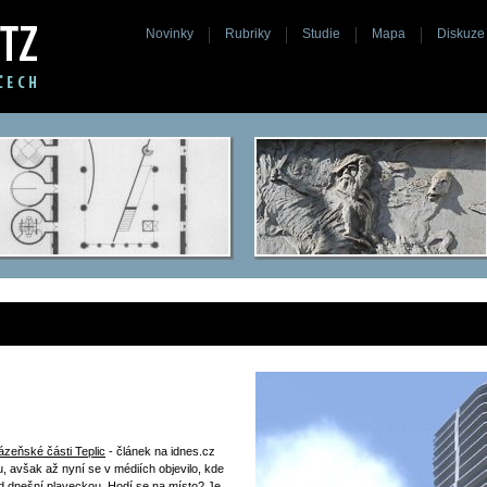
Novinky
Rubriky
Studie
Mapa
Diskuze
ázeňské části Teplic
- článek na idnes.cz
bu, avšak až nyní se v médiích objevilo, kde
d dnešní plaveckou. Hodí se na místo? Je