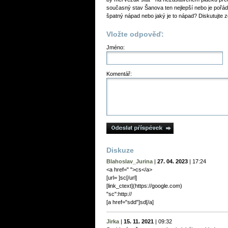
současný stav Šanova ten nejlepší nebo je pořá
špatný nápad nebo jaký je to nápad? Diskutujte z
Vložte odpověď:
Jméno:
Komentář:
Diskuze
Blahoslav_Jurina
|
27. 04. 2023
|
17:24
<a href=" ">cs</a>
[url= ]sc[/url]
[link_сtext](https://google.com)
"sc":http://
[a href="sdd"]sd[/a]
Jirka
|
15. 11. 2021
|
09:32