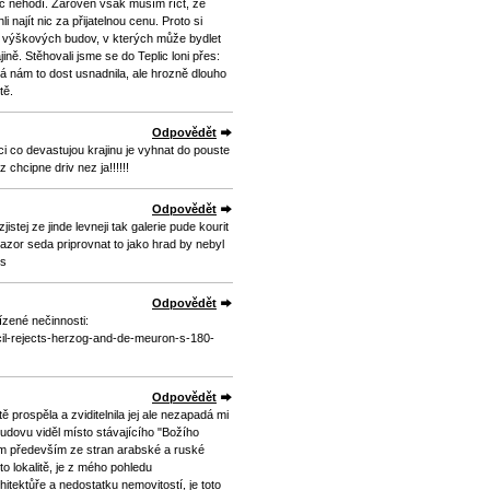
c nehodí. Zároveň však musím říct, že
najít nic za přijatelnou cenu. Proto si
 výškových budov, v kterých může bydlet
ině. Stěhovali jsme se do Teplic loni přes:
rá nám to dost usnadnila, ale hrozně dlouho
tě.
Odpovědět
ci co devastujou krajinu je vyhnat do pouste
 chcipne driv nez ja!!!!!!
Odpovědět
stej ze jinde levneji tak galerie pude kourit
azor seda priprovnat to jako hrad by nebyl
es
Odpovědět
ízené nečinnosti:
cil-rejects-herzog-and-de-meuron-s-180-
Odpovědět
 prospěla a zviditelnila jej ale nezapadá mi
udovu viděl místo stávajícího "Božího
ájem především ze stran arabské a ruské
to lokalitě, je z mého pohledu
itektůře a nedostatku nemovitostí, je toto