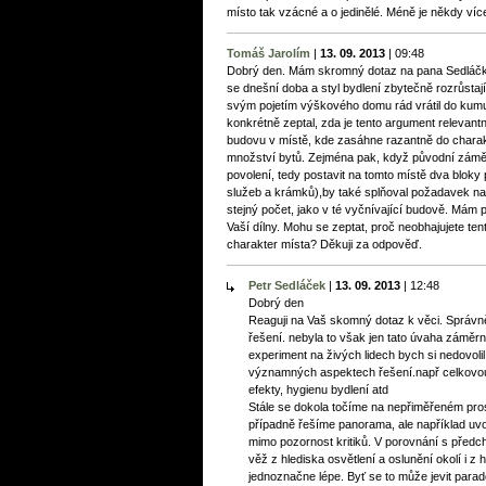
místo tak vzácné a o jedinělé. Méně je někdy víc
Tomáš Jarolím
|
13. 09. 2013
|
09:48
Dobrý den. Mám skromný dotaz na pana Sedláčka
se dnešní doba a styl bydlení zbytečně rozrůstají 
svým pojetím výškového domu rád vrátil do kum
konkrétně zeptal, zda je tento argument relevantn
budovu v místě, kde zasáhne razantně do charak
množství bytů. Zejména pak, když původní záměr 
povolení, tedy postavit na tomto místě dva bloky
služeb a krámků),by také splňoval požadavek na
stejný počet, jako v té vyčnívající budově. Mám po
Vaší dílny. Mohu se zeptat, proč neobhajujete ten
charakter místa? Děkuji za odpověď.
Petr Sedláček
|
13. 09. 2013
|
12:48
Dobrý den
Reaguji na Vaš skomný dotaz k věci. Správně js
řešení. nebyla to však jen tato úvaha záměr
experiment na živých lidech bych si nedovol
významných aspektech řešení.např celkovou
efekty, hygienu bydlení atd
Stále se dokola točíme na nepřiměřeném pr
případně řešíme panorama, ale například uvol
mimo pozornost kritiků. V porovnání s pře
věž z hlediska osvětlení a oslunění okolí i z
jednoznačne lépe. Byť se to může jevit parad