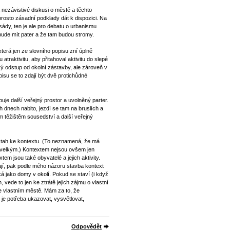
a nezávistivé diskusi o městě a těchto
rosto zásadní podklady dát k dispozici. Na
sády, ten je ale pro debatu o urbanismu
bude mít pater a že tam budou stromy.
terá jen ze slovního popisu zní úplně
raktivitu, aby přitahoval aktivitu do slepé
ý odstup od okolní zástavby, ale zároveň v
isu se to zdají být dvě protichůdné
je další veřejný prostor a uvolněný parter.
h dnech nabito, jezdí se tam na bruslích a
m těžištěm sousedství a další veřejný
vztah ke kontextu. (To neznamená, že má
s velkým.) Kontextem nejsou ovšem jen
tem jsou také obyvatelé a jejich aktivity.
ají, pak podle mého názoru stavba kontext
á jako domy v okolí. Pokud se staví (i když
, vede to jen ke ztrátě jejich zájmu o vlastní
ve vlastním městě. Mám za to, že
 je potřeba ukazovat, vysvětlovat,
Odpovědět