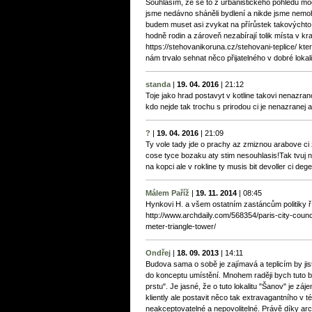
Souhlasím, že se to z urbanistického pohledu mo
jsme nedávno sháněli bydlení a nikde jsme nemohli 
budem muset asi zvykat na přírůstek takovýchto
hodně rodin a zároveň nezabírají tolik místa v kraj
https://stehovanikoruna.cz/stehovani-teplice/ kte
nám trvalo sehnat něco přijatelného v dobré lokali
standa
|
19. 04. 2016
|
21:12
Toje jako hrad postavyt v kotline takovi nenazran
kdo nejde tak trochu s prirodou ci je nenazranej az
?
|
19. 04. 2016
|
21:09
Ty vole tady jde o prachy az zmiznou arabove ci zji
cose tyce bozaku aty stim nesouhlasis!Tak tvuj n
na kopci ale v rokline ty musis bit devoller ci deg
Málem Paříž
|
19. 11. 2014
|
08:45
Hynkovi H. a všem ostatním zastáncům politiky ř
http://www.archdaily.com/568354/paris-city-coun
meter-triangle-tower/
Ondřej
|
18. 09. 2013
|
14:11
Budova sama o sobě je zajímavá a teplicím by jistě
do konceptu umístění. Mnohem raději bych tuto b
prstu". Je jasné, že o tuto lokalitu "Šanov" je z
kliently ale postavit něco tak extravagantního v té
neakceptovatelné a nepovolitelné. Právě díky arch