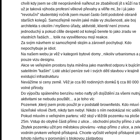
chvíli kdy jsem se cítil neoprávněně nařknut ze zbabělostí jít s kůží na t
už je taková výhoda profesní věkové převahy a věřte mi, že i já jako
"revoluční" studentský ročník jsem musel často čelit podobné obraně
starších kolegů. Samozřejmě nevím jaké máte vy zkušenosti, ale boj
architekta s okolím / myšleno úřady, aktivisté, klienti/ není zrovna
jednoduchý a pokud cítíte despekt od kolegů berete to jako zradu ve
vlastních řadách.... tolik na vysvětlenou mojí reakce.
Za svým návrhem si samozřejmě stojím a zároveň pochybuji. Kdo
nepochybuje je idiot.
Na našem webu je věž v kategorii bytové domy , nikoliv urbanismus a 
pouze vizu designu.
Akce ve veřejném prostoru byla míněna jako manifest odporu k bující
satelitním "kaším". Lidé utrácí peníze své i svých dětí stavbou v krajin
existujicí infrastrukturu
Nevážíme si ceny země. Věž je cca 80 rodinných domků tj cca 80 000
volné přírody.
Do výpočtu spáleného benzínu nebo nafty při dojíždění za všemi nutn
aktivitami se nebudu pouštět.... a je toho víc
Pozemek ,který jsem proto použil je v podstatě brownfields. Kdo mluví
lázeňské vilové čtvrti, nikdy tam nebyl. Nikdo s ním nedokázal nic uděl
Pokud mluvím o veřejném parteru: věž stojí v těžišti pozemku na ploše
25m. Vstup do obytné části přímo z ulice... obchodní plochy přímo z uli
Zbytek pozemku užit pro městskou plovárnu -vstup přímo z ulice, a zel
vodním prvkem veřejně přístupná. Chcete vyčíslit veřejně přístupné pl
tohoto návrhu v porovnání s blokovou zástavbou