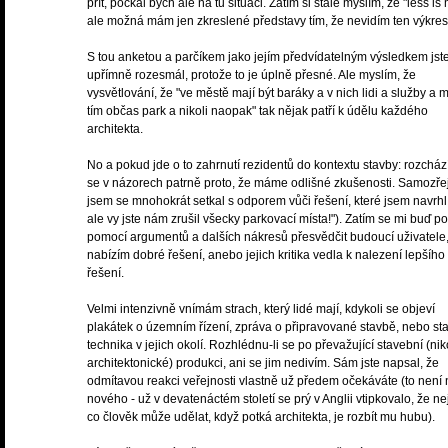
přít, počkal bych ale na tu situaci. Zatím si stále myslím, že "less is
ale možná mám jen zkreslené představy tím, že nevidím ten výkres
S tou anketou a parčíkem jako jejím předvídatelným výsledkem js
upřímně rozesmál, protože to je úplně přesné. Ale myslím, že
vysvětlování, že "ve městě mají být baráky a v nich lidi a služby a 
tím občas park a nikoli naopak" tak nějak patří k údělu každého
architekta.
No a pokud jde o to zahrnutí rezidentů do kontextu stavby: rozchá
se v názorech patrně proto, že máme odlišné zkušenosti. Samozř
jsem se mnohokrát setkal s odporem vůči řešení, které jsem navrhl 
ale vy jste nám zrušil všecky parkovací místa!"). Zatím se mi buď po
pomocí argumentů a dalších nákresů přesvědčit budoucí uživatele
nabízím dobré řešení, anebo jejich kritika vedla k nalezení lepšího
řešení.
Velmi intenzivně vnímám strach, který lidé mají, kdykoli se objeví
plakátek o územním řízení, zpráva o připravované stavbě, nebo st
technika v jejich okolí. Rozhlédnu-li se po převažující stavební (nik
architektonické) produkci, ani se jim nedivím. Sám jste napsal, že
odmítavou reakci veřejnosti vlastně už předem očekáváte (to není 
nového - už v devatenáctém století se prý v Anglii vtipkovalo, že nej
co člověk může udělat, když potká architekta, je rozbít mu hubu).