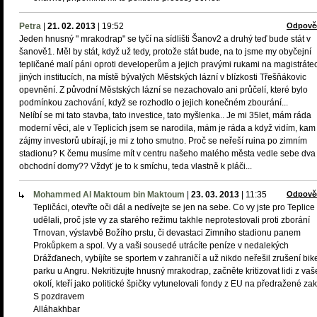
Petra
|
21. 02. 2013
|
19:52
Odpově
Jeden hnusný " mrakodrap" se tyčí na sídlišti Šanov2 a druhý teď bude stát v
šanově1. Měl by stát, když už tedy, protože stát bude, na to jsme my obyčejní
tepličané malí páni oproti developerům a jejich pravými rukami na magistráte
jiných institucích, na místě bývalých Městských lázní v blízkosti Třešňákovic
opevnění. Z původní Městských lázní se nezachovalo ani průčelí, které bylo
podmínkou zachování, když se rozhodlo o jejich konečném zbourání...
Nelíbí se mi tato stavba, tato investice, tato myšlenka.. Je mi 35let, mám ráda
moderní věci, ale v Teplicích jsem se narodila, mám je ráda a když vidím, kam
zájmy investorů ubírají, je mi z toho smutno. Proč se neřeší ruina po zimním
stadionu? K čemu musíme mít v centru našeho malého města vedle sebe dva
obchodní domy?? Vždyť je to k smíchu, teda vlastně k pláči...
Mohammed Al Maktoum bin Maktoum
|
23. 03. 2013
|
11:35
Odpově
Tepličáci, otevřte oči dál a nedívejte se jen na sebe. Co vy jste pro Teplice
udělali, proč jste vy za starého režimu takhle neprotestovali proti zborání
Trnovan, výstavbě Božího prstu, či devastaci Zimního stadionu panem
Prokůpkem a spol. Vy a vaši sousedé utrácíte peníze v nedalekých
Drážďanech, vybíjíte se sportem v zahraničí a už nikdo neřešil zrušení bik
parku u Angru. Nekritizujte hnusný mrakodrap, začněte kritizovat lidi z va
okolí, kteří jako politické špičky vytunelovali fondy z EU na předražené za
S pozdravem
Alláhakhbar