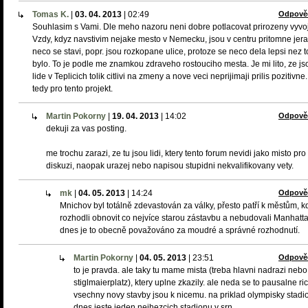
Tomas K.
|
03. 04. 2013
|
02:49
Odpově
Souhlasim s Vami. Dle meho nazoru neni dobre potlacovat prirozeny vyvoj
Vzdy, kdyz navstivim nejake mesto v Nemecku, jsou v centru pritomne jer
neco se stavi, popr. jsou rozkopane ulice, protoze se neco dela lepsi nez t
bylo. To je podle me znamkou zdraveho rostouciho mesta. Je mi lito, ze js
lide v Teplicich tolik citlivi na zmeny a nove veci neprijimaji prilis pozitivn
tedy pro tento projekt.
Martin Pokorny
|
19. 04. 2013
|
14:02
Odpově
dekuji za vas posting.
me trochu zarazi, ze tu jsou lidi, ktery tento forum nevidi jako misto pro
diskuzi, naopak urazej nebo napisou stupidni nekvalifikovany vety.
mk
|
04. 05. 2013
|
14:24
Odpově
Mnichov byl totálně zdevastován za války, přesto patří k městům, k
rozhodli obnovit co nejvíce starou zástavbu a nebudovali Manhatta
dnes je to obecně považováno za moudré a správné rozhodnutí.
Martin Pokorny
|
04. 05. 2013
|
23:51
Odpově
to je pravda. ale taky tu mame mista (treba hlavni nadrazi nebo
stiglmaierplatz), ktery uplne zkazily. ale neda se to pausalne ric
vsechny novy stavby jsou k nicemu. na priklad olympisky stadio
dnes jeste jeden nejhezcich stadionu v srn.