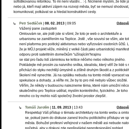
sofistikovanou rétorikou. To mi není vlastní... :-). Nicméně myslím, že lidé j
nebo já, kteří mají aktivní zájem na rozvoji města, byť se nemusí shodovat,
komunikovat, potkávat se a hledat konstruktivní cesty.
Petr Sedláček
|
08. 02. 2013
|
09:05
Odpově
Vážený pane zastupiteli
Omlouvám se, ale jistě jste si všiml, že toto je web o architektuře a
urbanismu se zaměřením na Teplice. Jistě , vše souvisí se vším, ale to
není plaforma pro poitický aktivismus nebo vyřizováni osobních ůčtů. Li
že je MŮJ projekt věže, míněný z velké části jako urbanistický manifest
odporu proti satelitním domečkům "užírajícím"krajinu
se stal pro řadu lidí záminkou ke kritice něčeho nebo někoho jiného.
Pokládejte mě prosím za naivního snílka, idealistu, který věří že lidé s 
přichází do styku nechtějí úmyslně a zištně druhým škodit a z politické
školení mě vynechte. Já na oplátku nebudu na tomto místě vyvracet v
spekulace a dohady...a věřte mi, že by to pro mě nebylo vůbec složité.
Věřím, že někdy v budoucnu nalezneme téma, které nám umožní něco
skutečného pro Teplice udělat, myslím konkrétního, fyzického. Je toho
mnoho co by mohlo náš společný životní prostor zlepšit .
Tomáš Jarolím
|
11. 09. 2013
|
13:43
Odpově
Respektuji Váš přístup o tématu architektury na tomto webu a om
se, pokud jsem do diskuse zanesl trochu politického přístupu ve s
města. Bohužel profesní veřejnost v našem městě asi nebude natol
početná, aby v diskusi zde nepřevládal neprofesionální pohled.