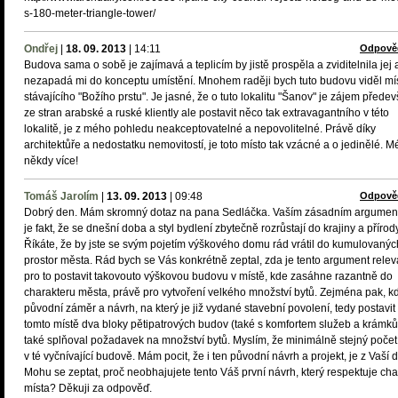
s-180-meter-triangle-tower/
Ondřej
|
18. 09. 2013
|
14:11
Odpově
Budova sama o sobě je zajímavá a teplicím by jistě prospěla a zviditelnila jej 
nezapadá mi do konceptu umístění. Mnohem raději bych tuto budovu viděl mí
stávajícího "Božího prstu". Je jasné, že o tuto lokalitu "Šanov" je zájem přede
ze stran arabské a ruské kliently ale postavit něco tak extravagantního v této
lokalitě, je z mého pohledu neakceptovatelné a nepovolitelné. Právě díky
architektůře a nedostatku nemovitostí, je toto místo tak vzácné a o jedinělé. M
někdy více!
Tomáš Jarolím
|
13. 09. 2013
|
09:48
Odpově
Dobrý den. Mám skromný dotaz na pana Sedláčka. Vaším zásadním argumen
je fakt, že se dnešní doba a styl bydlení zbytečně rozrůstají do krajiny a přírody
Říkáte, že by jste se svým pojetím výškového domu rád vrátil do kumulovanýc
prostor města. Rád bych se Vás konkrétně zeptal, zda je tento argument releva
pro to postavit takovouto výškovou budovu v místě, kde zasáhne razantně do
charakteru města, právě pro vytvoření velkého množství bytů. Zejména pak, k
původní záměr a návrh, na který je již vydané stavební povolení, tedy postavit
tomto místě dva bloky pětipatrových budov (také s komfortem služeb a krámků
také splňoval požadavek na množství bytů. Myslím, že minimálně stejný počet
v té vyčnívající budově. Mám pocit, že i ten původní návrh a projekt, je z Vaší d
Mohu se zeptat, proč neobhajujete tento Váš první návrh, který respektuje cha
místa? Děkuji za odpověď.