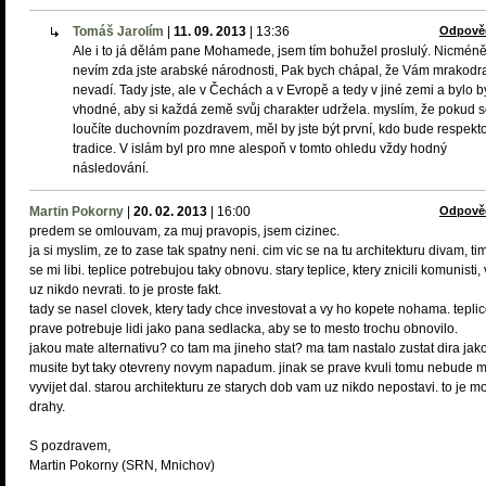
Tomáš Jarolím
|
11. 09. 2013
|
13:36
Odpově
Ale i to já dělám pane Mohamede, jsem tím bohužel proslulý. Nicmén
nevím zda jste arabské národnosti, Pak bych chápal, že Vám mrakodr
nevadí. Tady jste, ale v Čechách a v Evropě a tedy v jiné zemi a bylo b
vhodné, aby si každá země svůj charakter udržela. myslím, že pokud 
loučíte duchovním pozdravem, měl by jste být první, kdo bude respekt
tradice. V islám byl pro mne alespoň v tomto ohledu vždy hodný
následování.
Martin Pokorny
|
20. 02. 2013
|
16:00
Odpově
predem se omlouvam, za muj pravopis, jsem cizinec.
ja si myslim, ze to zase tak spatny neni. cim vic se na tu architekturu divam, tim
se mi libi. teplice potrebujou taky obnovu. stary teplice, ktery znicili komunisti
uz nikdo nevrati. to je proste fakt.
tady se nasel clovek, ktery tady chce investovat a vy ho kopete nohama. tepli
prave potrebuje lidi jako pana sedlacka, aby se to mesto trochu obnovilo.
jakou mate alternativu? co tam ma jineho stat? ma tam nastalo zustat dira jak
musite byt taky otevreny novym napadum. jinak se prave kvuli tomu nebude 
vyvijet dal. starou architekturu ze starych dob vam uz nikdo nepostavi. to je m
drahy.
S pozdravem,
Martin Pokorny (SRN, Mnichov)