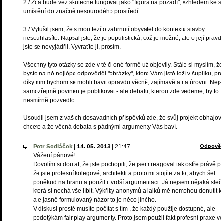
2 / Zda bude věž skutečně fungovat jako "figura na pozadí", vzhledem ke
umístění do značně nesourodého prostředí.
3 / Vytušil jsem, že s mou tezí o zahrnutí obyvatel do kontextu stavby
nesouhlasíte. Napsal jste, že je populistická, což je možné, ale o její pravd
jste se nevyjádřil. Vyvraťte ji, prosím.
Všechny tyto otázky se zde v té či oné formě už objevily. Stále si myslím, ž
byste na ně nejlépe odpověděl "obrázky", které Vám jistě leží v šuplíku, p
díky nim bychom se mohli bavit opravdu věcně, zajímavě a na úrovni. Nej
samozřejmě povinen je publikovat - ale debatu, kterou zde vedeme, by to
nesmírně pozvedlo.
Usoudil jsem z vašich dosavadních příspěvků zde, že svůj projekt obhajov
chcete a že věcná debata s pádnými argumenty Vás baví.
Petr Sedláček
|
14. 05. 2013
|
21:47
Odpově
Vážení pánové!
Dovolím si doufat, že jste pochopili, že jsem reagoval tak ostře právě p
že jste profesní kolegové, architekti a proto mi stojíte za to, abych šel
poněkud na hranu a použil i tvrdší argumentaci. Já nejsem nějaká sleč
která si nechá vše líbit. Výkřiky anonymů a laiků mě nemohou donutit k
ale jasně formulovaný názor to je něco jiného.
V diskusi prostě musíte počítat s tím , že každý použije dostupné, ale
podotýkám fair play argumenty. Proto jsem použil fakt profesní praxe v