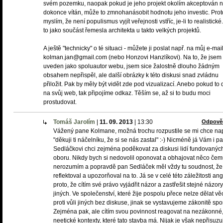
svém pozemku, naopak pokud je jeho projekt okolím akceptován 
dokonce vítán, může to zmnohanásobit hodnotu jeho investic. Prot
myslím, že není populismus vyjít veřejnosti vstříc, je-li to realistické
to jako součást řemesla architekta u takto velkých projektů.
A ještě "technicky" o té situaci - můžete ji poslat např. na můj e-mail
kolman.jan@gmail.com (nebo Honzovi Hanzlíkovi). Na to, že jsem 
uveden jako spoluautor webu, jsem sice žalostně dlouho žádným
obsahem nepřispěl, ale další obrázky k této diskusi snad zvládnu
přiložit. Pak by měly být vidět zde pod vizualizací. Anebo pokud to 
na svůj web, tak připojíme odkaz. Těším se, až si to budu moci
prostudovat.
Tomáš Jarolím
|
11. 09. 2013
|
13:30
Odpově
Vážený pane Kolmane, možná trochu rozpustile se mi chce na
"děkuji ti náčelníku, že si se nás zastal" :-) Nicméně já Vám i p
Sedláčkovi chci zejména poděkovat za diskusi lidí fundovanýc
oboru. Nikdy bych si nedovolil oponovat a obhajovat něco če
nerozumím a popravdě pan Sedláček měl vždy tu soudnost, že
reflektoval a upozorňoval na to. Já se v celé této záležitosti an
proto, že cítím své právo vyjádřit názor a zastřešit stejné názory
jiných. Ve společenství, které žije pospolu přece nelze dělat věc
proti vůli jiných bez diskuse, jinak se vystavujeme zákonitě sp
Zejména pak, ale cítím svou povinnost reagovat na nezákonné,
neetické kontexty, které tato stavba má. Nijak je však nepřisuzuj