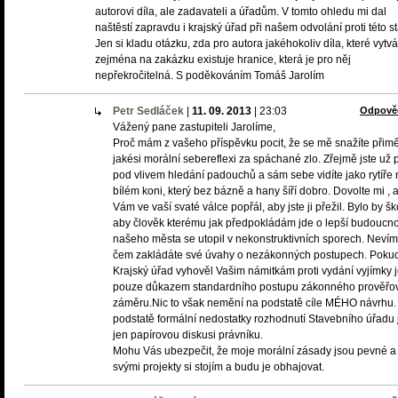
autorovi díla, ale zadavateli a úřadům. V tomto ohledu mi dal
naštěstí zapravdu i krajský úřad při našem odvolání proti této s
Jen si kladu otázku, zda pro autora jakéhokoliv díla, které vytvá
zejména na zakázku existuje hranice, která je pro něj
nepřekročitelná. S poděkováním Tomáš Jarolím
Petr Sedláček
|
11. 09. 2013
|
23:03
Odpově
Vážený pane zastupiteli Jarolíme,
Proč mám z vašeho příspěvku pocit, že se mě snažíte přimě
jakési morální sebereflexi za spáchané zlo. Zřejmě jste už př
pod vlivem hledání padouchů a sám sebe vidíte jako rytíře 
bílém koni, který bez bázně a hany šíří dobro. Dovolte mi ,
Vám ve vaší svaté válce popřál, aby jste ji přežil. Bylo by š
aby člověk kterému jak předpokládám jde o lepší budoucno
našeho města se utopil v nekonstruktivních sporech. Neví
čem zakládáte své úvahy o nezákonných postupech. Poku
Krajský úřad vyhověl Vašim námitkám proti vydání vyjímky j
pouze důkazem standardního postupu zákonného prověřo
záměru.Nic to však nemění na podstatě cíle MÉHO návrhu.
podstatě formální nedostatky rozhodnutí Stavebního úřadu 
jen papírovou diskusi právníku.
Mohu Vás ubezpečit, že moje morální zásady jsou pevné a
svými projekty si stojím a budu je obhajovat.