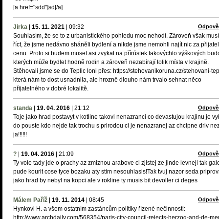
[a href="sdd"]sd[/a]
Jirka
|
15. 11. 2021
|
09:32
Odpově
Souhlasím, že se to z urbanistického pohledu moc nehodí. Zároveň však mus
říct, že jsme nedávno sháněli bydlení a nikde jsme nemohli najít nic za přijate
cenu. Proto si budem muset asi zvykat na přírůstek takovýchto výškových budo
kterých může bydlet hodně rodin a zároveň nezabírají tolik místa v krajině.
Stěhovali jsme se do Teplic loni přes: https://stehovanikoruna.cz/stehovani-tep
která nám to dost usnadnila, ale hrozně dlouho nám trvalo sehnat něco
přijatelného v dobré lokalitě.
standa
|
19. 04. 2016
|
21:12
Odpově
Toje jako hrad postavyt v kotline takovi nenazranci co devastujou krajinu je v
do pouste kdo nejde tak trochu s prirodou ci je nenazranej az chcipne driv ne
ja!!!!!!
?
|
19. 04. 2016
|
21:09
Odpově
Ty vole tady jde o prachy az zmiznou arabove ci zjistej ze jinde levneji tak gal
pude kourit cose tyce bozaku aty stim nesouhlasis!Tak tvuj nazor seda priprov
jako hrad by nebyl na kopci ale v rokline ty musis bit devoller ci deges
Málem Paříž
|
19. 11. 2014
|
08:45
Odpově
Hynkovi H. a všem ostatním zastáncům politiky řízené nečinnosti:
http://www.archdaily.com/568354/paris-city-council-rejects-herzog-and-de-me