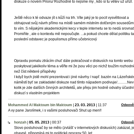
diskuze o novém Prioru/ Rozhodně to nejsme my , kdo si tu větev už uřízl.
Ještě něco k té odvaze jít s kůží na trh. Víte jaký je to pocit vysvětlovat a
obhajovat svůj návrh přímo na místě samém místním dotčeným sousedům
to vím. S nějakými akademickými kecy v teple internetu se to nedá srovnat
Promiňte , ale o kontextu mě nepoučujte. ...a pokud chcete dělat politiku ta
poslední odstavec je populismus přímo učebnicový
Opravdu pomalu ztrácím chuť dále pokračovat v diskusích na tomto webu
poskytovat jakékoliv téma a věřte mi že jsou věci po nichž toužím rozhodn
než číst některé příspěvky
I když bych jistě mohl prezentovat i jiné návrhy / např. bazén na Lázeňsk
náměstí byť se zakladatel diskuze nad tímto nápadem podivuje/...........Ne
kolik je zde dalších činných architektů, ale přeju jim hodně odvahy účastni
diskuzí s vlastním projektem
Mohammed Al Maktoum bin Maktoum
|
23. 03. 2013
|
11:37
Odpově
A vy pane Jarolímek, i s vašimi posluhovači Shut up men!!
honzah
|
05. 05. 2013
|
00:37
Odpově
Slovo posluhovač by se mělo (zvlášť v internetových diskusích) zakázat, j
ohavné, připomíná mi to politické procesy 50. let.