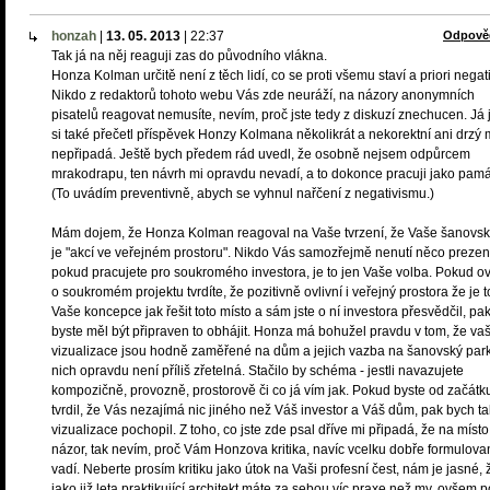
honzah
|
13. 05. 2013
|
22:37
Odpově
Tak já na něj reaguji zas do původního vlákna.
Honza Kolman určitě není z těch lidí, co se proti všemu staví a priori negat
Nikdo z redaktorů tohoto webu Vás zde neuráží, na názory anonymních
pisatelů reagovat nemusíte, nevím, proč jste tedy z diskuzí znechucen. Já
si také přečetl příspěvek Honzy Kolmana několikrát a nekorektní ani drzý 
nepřipadá. Ještě bych předem rád uvedl, že osobně nejsem odpůrcem
mrakodrapu, ten návrh mi opravdu nevadí, a to dokonce pracuji jako pamá
(To uvádím preventivně, abych se vyhnul nařčení z negativismu.)
Mám dojem, že Honza Kolman reagoval na Vaše tvrzení, že Vaše šanovsk
je "akcí ve veřejném prostoru". Nikdo Vás samozřejmě nenutí něco prezen
pokud pracujete pro soukromého investora, je to jen Vaše volba. Pokud 
o soukromém projektu tvrdíte, že pozitivně ovlivní i veřejný prostora že je t
Vaše koncepce jak řešit toto místo a sám jste o ní investora přesvědčil, pa
byste měl být připraven to obhájit. Honza má bohužel pravdu v tom, že va
vizualizace jsou hodně zaměřené na dům a jejich vazba na šanovský park
nich opravdu není příliš zřetelná. Stačilo by schéma - jestli navazujete
kompozičně, provozně, prostorově či co já vím jak. Pokud byste od začátk
tvrdil, že Vás nezajímá nic jiného než Váš investor a Váš dům, pak bych t
vizualizace pochopil. Z toho, co jste zde psal dříve mi připadá, že na míst
názor, tak nevím, proč Vám Honzova kritika, navíc vcelku dobře formulova
vadí. Neberte prosím kritiku jako útok na Vaši profesní čest, nám je jasné, 
jako již leta praktikující architekt máte za sebou víc praxe než my, ovšem 