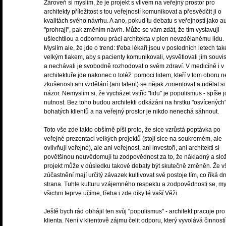
Zároveň si myslím, že je projekt s vlivem na veřejný prostor pro
architekty příležitost s tou veřejností komunikovat a přesvědčit ji o
kvalitách svého návrhu. A ano, pokud tu debatu s veřejností jako au
"prohraji", pak změním návrh. Může se vám zdát, že tím vystavuji
ušlechtilou a odbornou práci architekta v plen nevzdělanému lidu.
Myslím ale, že jde o trend: třeba lékaři jsou v posledních letech ta
velkým tlakem, aby s pacienty komunikovali, vysvětlovali jim souvis
a nechávali je svobodně rozhodovat o svém zdraví. V medicíně i v
architektuře jde nakonec o totéž: pomoci lidem, kteří v tom oboru 
zkušenosti ani vzdělání (ani talent) se nějak zorientovat a udělat si
názor. Nemyslím si, že vycházet vstříc "lidu" je populismus - spíše 
nutnost. Bez toho budou architekti odkázáni na hrstku "osvícených
bohatých klientů a na veřejný prostor je nikdo nenechá sáhnout.
Toto vše zde takto obšírně píši proto, že sice vzrůstá poptávka po
veřejné prezentaci velkých projektů (stojí sice na soukromém, ale
ovlivňují veřejné), ale ani veřejnost, ani investoři, ani architekti si
povětšinou neuvědomují tu zodpovědnost za to, že nákladný a slož
projekt může v důsledku takové debaty být skutečně změněn. Že v
zúčastnění mají určitý závazek kultivovat své postoje tím, co říká d
strana. Tuhle kulturu vzájemného respektu a zodpovědnosti se, my
všichni teprve učíme, třeba i zde díky té vaší Věži.
Ještě bych rád obhájil ten svůj "populismus" - architekt pracuje pro
klienta. Není v klientově zájmu čelit odporu, který vyvolává činnost