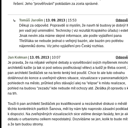
řešení. Jeho "prověřování" pokládám za zcela správné.
Tomáš Jarolím
|
13. 09. 2013
|
15:53
Odpově
Děkuji za odpověd. Popravdě si myslím, že navrh té budovy je dobrý!
jen vadí její umimstění. Technicky ( viz rezultát Krajského úřadu) i estet
Jinak nevím zda máme stejné informace, ale podle vyjádření pana
Třešňáka se nebude jednat o veřejný bazén, ale bazén pro potŕebu
nájemníků domu. Viz jeho vyjádření pro Český rozhlas.
Jan Kolman
|
13. 05. 2013
|
10:07
Odpově
Je pravda, že na nějaké veřejné debaty a vysvětlování svých myšlenek mnoh
architektů kašle (a tak si pod sebou podřezávají větev) a tudíž je třeba ocenit,
pan architekt Sedláček se na tento tenký led pouští. Chce to ale tuto odvahu
dotáhnout do konce a uveřejnit výkres situace, vizualizace v panoramatických
pohledech na město, průhled přes stávající alej na "elipse" k místu realizace,
pohled na budovu "zezadu" kde nebude mít ochozy atd. Zkrátka jít opravdu s 
na trh.
Touží-li pan architekt Sedláček po kvalifikované a nezávistivé diskusi o městě
těchto konkrétních partiích Šanova, měl by nám tyto naprosto zásadní podklad
k dispozici. Na zveřejněných vizualizacích sice vidíme design fasády, ten je al
debatu o urbanismu celkem nepodstatný. Dozvídáme se jen, kolik to bude mít
a že tam budou stromy.