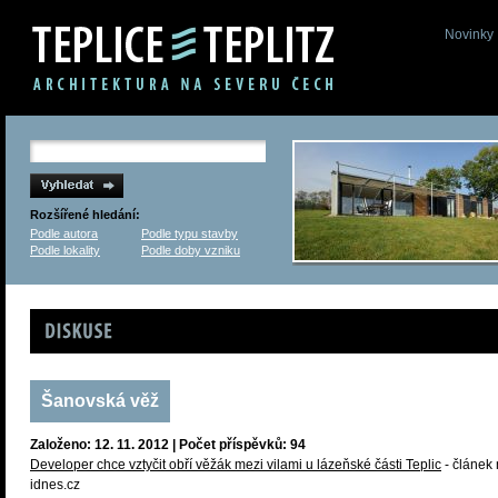
Novinky
Rozšířené hledání:
Podle autora
Podle typu stavby
Podle lokality
Podle doby vzniku
Diskuse
Šanovská věž
Založeno: 12. 11. 2012 | Počet příspěvků: 94
Developer chce vztyčit obří věžák mezi vilami u lázeňské části Teplic
- článek
idnes.cz