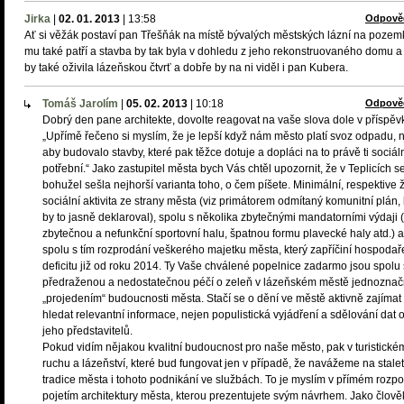
Jirka
|
02. 01. 2013
|
13:58
Odpově
Ať si věžák postaví pan Třešňák na místě bývalých městských lázní na pozem
mu také patří a stavba by tak byla v dohledu z jeho rekonstruovaného domu a 
by také oživila lázeňskou čtvrť a dobře by na ni viděl i pan Kubera.
Tomáš Jarolím
|
05. 02. 2013
|
10:18
Odpově
Dobrý den pane architekte, dovolte reagovat na vaše slova dole v příspěv
„Upřímě řečeno si myslím, že je lepší když nám město platí svoz odpadu, 
aby budovalo stavby, které pak těžce dotuje a dopláci na to právě ti sociál
potřební.“ Jako zastupitel města bych Vás chtěl upozornit, že v Teplicích s
bohužel sešla nejhorší varianta toho, o čem píšete. Minimální, respektive
sociální aktivita ze strany města (viz primátorem odmítaný komunitní plán, 
by to jasně deklaroval), spolu s několika zbytečnými mandatorními výdaji 
zbytečnou a nefunkční sportovní halu, špatnou formu plavecké haly atd.) a
spolu s tím rozprodání veškerého majetku města, který zapříčiní hospodař
deficitu již od roku 2014. Ty Vaše chválené popelnice zadarmo jsou spolu 
předraženou a nedostatečnou péčí o zeleň v lázeňském městě jednozna
„projedením“ budoucnosti města. Stačí se o dění ve městě aktivně zajímat
hledat relevantní informace, nejen populistická vyjádření a sdělování dat 
jeho představitelů.
Pokud vidím nějakou kvalitní budoucnost pro naše město, pak v turistické
ruchu a lázeňství, které bud fungovat jen v případě, že navážeme na stale
tradice města i tohoto podnikání ve službách. To je myslím v přímém rozpo
pojetím architektury města, kterou prezentujete svým návrhem. Jako člově