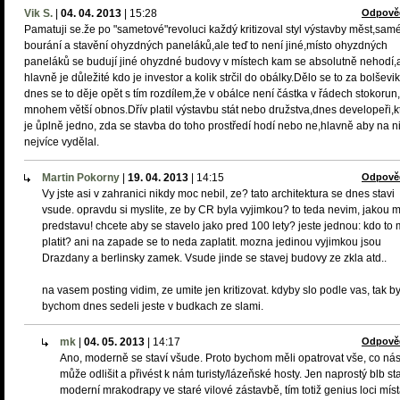
Vik S.
|
04. 04. 2013
|
15:28
Odpově
Pamatuji se.že po "sametové"revoluci každý kritizoval styl výstavby měst,sam
bourání a stavění ohyzdných paneláků,ale teď to není jiné,místo ohyzdných
paneláků se budují jiné ohyzdné budovy v místech kam se absolutně nehodí,
hlavně je důležité kdo je investor a kolik strčil do obálky.Dělo se to za bolševi
dnes se to děje opět s tím rozdílem,že v obálce není částka v řádech stokorun
mnohem větší obnos.Dřív platil výstavbu stát nebo družstva,dnes developeři,
je ůplně jedno, zda se stavba do toho prostředí hodí nebo ne,hlavně aby na n
nejvíce vydělal.
Martin Pokorny
|
19. 04. 2013
|
14:15
Odpově
Vy jste asi v zahranici nikdy moc nebil, ze? tato architektura se dnes stavi
vsude. opravdu si myslite, ze by CR byla vyjimkou? to teda nevim, jakou 
predstavu! chcete aby se stavelo jako pred 100 lety? jeste jednou: kdo to
platit? ani na zapade se to neda zaplatit. mozna jedinou vyjimkou jsou
Drazdany a berlinsky zamek. Vsude jinde se stavej budovy ze zkla atd..
na vasem posting vidim, ze umite jen kritizovat. kdyby slo podle vas, tak b
bychom dnes sedeli jeste v budkach ze slami.
mk
|
04. 05. 2013
|
14:17
Odpově
Ano, moderně se staví všude. Proto bychom měli opatrovat vše, co ná
může odlišit a přivést k nám turisty/lázeňské hosty. Jen naprostý blb st
moderní mrakodrapy ve staré vilové zástavbě, tím totiž genius loci mís