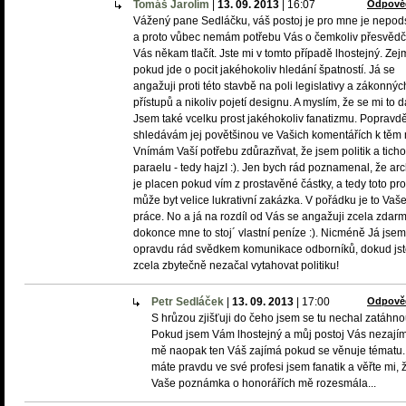
Tomáš Jarolím
|
13. 09. 2013
|
16:07
Odpově
Vážený pane Sedláčku, váš postoj je pro mne je nepod
a proto vůbec nemám potřebu Vás o čemkoliv přesvědčv
Vás někam tlačít. Jste mi v tomto případě lhostejný. Ze
pokud jde o pocit jakéhokoliv hledání špatností. Já se
angažuji proti této stavbě na poli legislativy a zákonnýc
přístupů a nikoliv pojetí designu. A myslím, že se mi to da
Jsem také vcelku prost jakéhokoliv fanatizmu. Popravd
shledávám jej povětšinou ve Vašich komentářích k těm
Vnímám Vaší potřebu zdůrazňvat, že jsem politik a tich
paraelu - tedy hajzI :). Jen bych rád poznamenal, že arc
je placen pokud vím z prostavěné částky, a tedy toto pr
může byt velice lukrativní zakázka. V pořádku je to Vaš
práce. No a já na rozdíl od Vás se angažuji zcela zdarm
dokonce mne to stoj´ vlastní peníze :). Nicméně Já jsem
opravdu rád svědkem komunikace odborníků, dokud js
zcela zbytečně nezačal vytahovat politiku!
Petr Sedláček
|
13. 09. 2013
|
17:00
Odpově
S hrůzou zjišťuji do čeho jsem se tu nechal zatáhno
Pokud jsem Vám lhostejný a můj postoj Vás nezají
mě naopak ten Váš zajímá pokud se věnuje tématu.
máte pravdu ve své profesi jsem fanatik a věřte mi, 
Vaše poznámka o honorářích mě rozesmála...