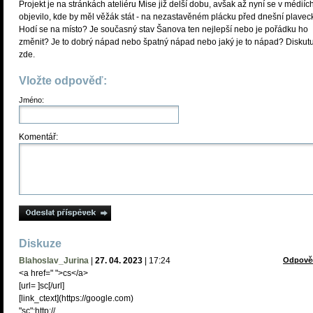
Projekt je na stránkách ateliéru Mise již delší dobu, avšak až nyní se v médiíc
objevilo, kde by měl věžák stát - na nezastavěném plácku před dnešní plavec
Hodí se na místo? Je současný stav Šanova ten nejlepší nebo je pořádku ho
změnit? Je to dobrý nápad nebo špatný nápad nebo jaký je to nápad? Diskutu
zde.
Vložte odpověď:
Jméno:
Komentář:
Diskuze
Blahoslav_Jurina
|
27. 04. 2023
|
17:24
Odpově
<a href=" ">cs</a>
[url= ]sc[/url]
[link_сtext](https://google.com)
"sc":http://