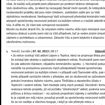
však, že každý svůj projekt jsem připraven po profesní stránce obhajovat.
Vaši závěrečnou větu, ze které by nezaujatý čtenář mohl vyvodit, že lobbystic
nestandardní praktiky atd jsou mým chlebem,. pokládám zatím jen za Vaši
stylistickou neobratnost. Nedisponuji Vaší schopností předvídat kriminální ne
alespoň společensky neunosné jednání za každým rohem a v každé aktivitě 
Vás. A věřte mi, že Vám tuto schopnost nezávidím.
Musím na druhé straně říci, že smyslem mého návrhu věže bylo mimojiné vyvo
veřejnou diskuzi a proto jsem rád za Váš příspěvek, byť je veden jinými úmysl
zájmem o architekturu a urbanismus. Zdravím Vás a jsem kdykoliv k dispozici 
otevřenému rozhovoru.
Tomáš Jarolím
|
07. 02. 2013
|
08:17
Odpově
• Já velice oceňuji Váš aktivní zájem o Teplice, který se projevuje třeba jen
že existují tyto stránky o zajímavých objektech města. Rozhodně jsem nem
že jste aktivním článkem, nějakého kriminálního spolku :-). Nicméně poku
narážíte na pomyslnou paranoiu mých předpokladů hledat společensky
neúnosné jednání za každým rohem i v případě vaší Šanovské věže, pak 
tomto případě vycházím nikoliv z představ, ale ze zkušeností se způsobem
jednání investora Vašeho návrhu, pana Třešňáka a stavebního úřadu v
Teplicích i vedení města. Tam hledejte zdroj mých postojů. Nicméně i form
realizace tohoto projektu, již od počátku "úřednických" aktivit, podivná svo
plíživou a tichou realizací – viz způsob projednání výjimky z vyhlášky! oso
to je zajisté jen můj názor, považuji prostě za společensky neúnosné tvářit
že se nic neděje a všechno funguje, i když je vše překryto milou a