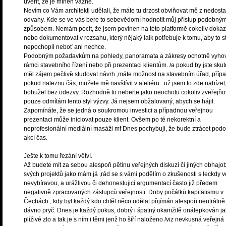
uvěřit, že je míněn vážně.
Nevím co Vám architekti udělali, že máte tu drzost obviňovat mě z nedosta
odvahy. Kde se ve vás bere to sebevědomí hodnotit můj přístup podobný
způsobem. Nemám pocit, že jsem povinen na této platformě cokoliv doka
nebo dokumentovat v rozsahu, který nějaký laik potřebuje k tomu, aby to s
nepochopil neboť ani nechce.
Podobným požadavkům na pohledy, panoramata a zákresy ochotně vyho
rámci stavebního řízení nebo při prezentaci klientům. /a pokud by jste sku
měl zájem pečlivě studovat návrh ,máte možnost na stavebním úřad, příp
pokud naleznu čás, můžete mě navštívit v ateliéru...už jsem to zde nabízel
bohužel bez odezvy. Rozhodně to neberte jako neochotu cokoliv zveřejňo
pouze odmítám tento styl výzvy. Já nejsem obžalovaný, abych se hájil.
Zapomínáte, že se jedná o soukromou investici a případnou veřejnou
prezentaci může iniciovat pouze klient. Ovšem po té nekorektní a
neprofesionální mediální masáži mf Dnes pochybuji, že bude ztrácet pod
akcí čas.
Ješte k tomu řezání větví.
Až budete mít za sebou alespoň pětinu veřejných diskuzí či jiných obhajo
svých projektů jako mám já ,rád se s vámi podělím o zkušenosti s leckdy v
nevybíravou, a urážlivou či dehonestujicí argumentací často již předem
negativně zpracovaných zástupců veřejnosti. Doby počátků kapitalismu v
Čechách , kdy byl každý kdo chtěl něco udělat přijímán alespoň neutrálně
dávno pryč. Dnes je každý pokus, dobrý i špatný okamžitě onálepkován j
plíživé zlo a tak je s ním i těmi jenž ho šíří naloženo /viz nevkusná veřejná