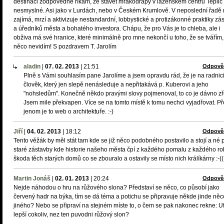
destinaci zodpovědně říkám, že stavět mrakodrapy v lázeňském centru Teplic 
nesmyslné. Asi jako v Lurdách, nebo v Českém Krumlově. V neposlední řadě
zajímá, mrzí a aktivizuje nestandardní, lobbystické a protizákonné praktiky zá
a úředníků města a bohatého investora. Chápu, že pro Vás je to chleba, ale i
obživa má své hranice, které minimálně pro mne nekončí u toho, že se tvářím,
něco nevidím! S pozdravem T. Jarolím
aladin
|
07. 02. 2013
|
21:51
Odpově
Plně s Vámi souhlasím pane Jarolíme a jsem opravdu rád, že je na radnici
člověk, který jen slepě nenásleduje a nepřitakává p. Kuberovi a jeho
"nohsledům". Konečně někdo pravými slovy pojmenoval, to co je dávno z
Jsem mile překvapen. Více se na tomto místě k tomu nechci vyjadřovat. Př
jenom je to web o architektuře. :-)
Jiří
|
04. 02. 2013
|
18:12
Odpově
Tento věžák by měl stát tam kde se již něco podobného postavilo a stojí a né 
staré zástavby kde historie našeho města čpí z každého pomalu z každého ro
škoda těch starých domů co se zbouralo a ostavily se místo nich králíkárny :-((
Martin Jonáš
|
02. 01. 2013
|
20:24
Odpově
Nejde náhodou o hru na růžového slona? Představí se něco, co působí jako
červený hadr na býka, tím se dá téma a potichu se připravuje někde jinde něc
jiného? Nebo se připraví na stejném míste to, o čem se pak nakonec rekne: Uf
lepší cokoliv, nez ten puvodni růžový slon?