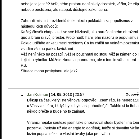
nebo je to jasné? Veřejného protoru není nikdy dostatek, věřím, že eli
nebude postižena, ale naopak důstojně zakončena.
Zahrnutí místních rezidentů do kontextu pokládám za populismus z
následujících důvodů:
Každý člověk chápe akci ve své blízkosti jako narušení nebo ohrožení 
quo a brání si svůj prostor. Proto nadbíhání jeho názoru je populismus
Pokud uděláte anketu mezi rezidenty Co by chtěli na volném pozemku
vsadím vše na park s lavičkami.
Věž není něco na pozadí , věž je bouchnutí do stolu, věž je kámen do 
tlejícího rybníka. Můžete zkoumat panorama, ale o tom to vůbec není.
P.S.
Situace mohu poskytnou, ale jak?
Jan Kolman
|
14. 05. 2013
|
23:57
Odpově
Děkuji za čas, který jste věnoval odpovědi. Jsem rád, že nedebat
u Vás v ateliéru, i když by to bylo asi pohodlnější. Takhle si to třeba
někdo přečte a bude ho to zajímat.
V rámci nějaké soutěže jsem také připravoval studii bydlení na tom
pozemku (nebyla už ale energie to dodělat), takže si dovolím Vaši
tezím popsat některé vlastní úvahy jako protiváhu.