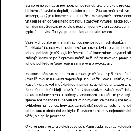
Samořejmě se nabízí pochopit ten pozemek jako proluku v převáž
blokové zástavbě a doplnit ji dalším blokem. Zdá se mně atraktivní
koncept, který je u řadových domů blíže k Masarykově - předzahra
vnášejí zeleň do veřejného prostoru a zároveň vytvářejí určité sou
těm domům. Současně by šlo o posílení identity čtvrti zopakování
typického prvku. To byla pro mne fundamentální úvaha.
Vaše východisko je jiné: nahradit co nejvíce rodinných domků, tj.
"naskládat" (to nemyslím pohrdlivě) co nejvíce bytů do vnitřního mě
tohoto pohledu je věž logické řešení: při té koncentraci obyvatel při
stávající domy nejspíš opravdu méně, než jiné zastavovací plány. 
tohoto pohledu je Vaše řešení zajímavé a provokativní.
Motivace stěhovat se do urban sprawlů je většinou spíš iracionální
(čtenářům diskuse velmi doporučuji útlou knížku Pavla Hniličky "Sí
Kaše", která je velmi důkladnou a přitom stravitelnou analýzou toh
fenoménu). Lidé chtějí mít svůj "malý domeček se zahrádkou", třeb
někde u dálnice nebo u skládky v Modlanech. Problém to je veliký
zjevně ani možnosti super-atraktivního bydlení ve městě (jaké by v
výhledem na Teplice, hory atp. asi nabídla) neodradí většinu lidí o
tohotu snu o předměstské idyle. To ovšem není ani v nejmenším kri
věže, ale spíše povzdech.
O veřejném prostoru v okolí věže se s Vámi budu moc rád kolegiál