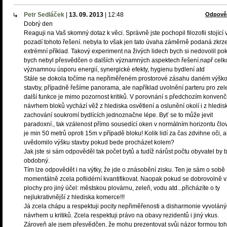
Petr Sedláček
|
13. 09. 2013
|
12:48
Odpově
Dobrý den
Reaguji na Vaš skomný dotaz k věci. Správně jste pochopil filozofii stojící 
pozadí tohoto řešení. nebyla to však jen tato úvaha záměrně podaná zkrz
extrémní příklad. Takový experiment na živých lidech bych si nedovolil po
bych nebyl přesvědčen o dalších významných aspektech řešení.např cel
významnou úsporu energií, synergické efekty, hygienu bydlení atd
Stále se dokola točíme na nepřiměřeném prostorové zásahu daném výšk
stavby, případně řešíme panorama, ale například uvolnění parteru pro zel
další funkce je mimo pozornost kritiků. V porovnání s předchozím konven
návrhem bloků vychází věž z hlediska osvětlení a oslunění okolí i z hledis
zachování soukromí bydlících jednoznačne lépe. Byť se to může jevit
paradoxní., tak vzálenost přímo sousedící oken v normálním horizontu člo
je min 50 metrů oproti 15m v případě bloku! Kolik lidí za čas zdvihne oči, a
uvědomilo výšku stavby pokud bede procházet kolem?
Jak jste si sám odpověděl tak počet bytů a tudíž nárůst počtu obyvatel by b
obdobný.
Tím lze odpovědět i na výtky, že jde o znásobění zisku. Ten je sám o sobě
momentálně zcela pofiidérní kvantifikovat. Naopak pokud se dobrovolně 
plochy pro jiný účel: městskou plovárnu, zeleň, vodu atd...přicházíte o ty
nejlukrativnější z hlediska komerce!!!
Já zcela chápu a respektuji pocity nepřiměřenosti a disharmonie vyvolán
návrhem u kritiků. Zcela respektuji právo na obavy rezidentů i jiný vkus.
Zároveň ale jsem přesvědčen, že mohu prezentovat svůj názor formou toh