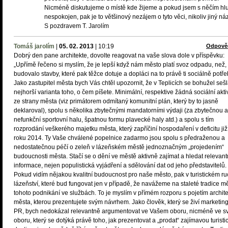
Nicméně diskutujeme o místě kde žijeme a pokud jsem s něčím hl
nespokojen, pak je to většinový nezájem o tyto věci, nikoliv jiný náz
S pozdravem T. Jarolím
Tomáš jarolím
|
05. 02. 2013
|
10:19
Odpově
Dobrý den pane architekte, dovolte reagovat na vaše slova dole v příspěvku:
„Upřímě řečeno si myslím, že je lepší když nám město platí svoz odpadu, než,
budovalo stavby, které pak těžce dotuje a dopláci na to právě ti sociálně potře
Jako zastupitel města bych Vás chtěl upozornit, že v Teplicích se bohužel seš
nejhorší varianta toho, o čem píšete. Minimální, respektive žádná sociální akti
ze strany města (viz primátorem odmítaný komunitní plán, který by to jasně
deklaroval), spolu s několika zbytečnými mandatorními výdaji (za zbytečnou a
nefunkční sportovní halu, špatnou formu plavecké haly atd.) a spolu s tím
rozprodání veškerého majetku města, který zapříčiní hospodaření v deficitu již
roku 2014. Ty Vaše chválené popelnice zadarmo jsou spolu s předraženou a
nedostatečnou péčí o zeleň v lázeňském městě jednoznačným „projedením“
budoucnosti města. Stačí se o dění ve městě aktivně zajímat a hledat relevant
informace, nejen populistická vyjádření a sdělování dat od jeho představitelů.
Pokud vidím nějakou kvalitní budoucnost pro naše město, pak v turistickém r
lázeňství, které bud fungovat jen v případě, že navážeme na staleté tradice mě
tohoto podnikání ve službách. To je myslím v přímém rozporu s pojetím archite
města, kterou prezentujete svým návrhem. Jako člověk, který se živí marketi
PR, bych nedokázal relevantně argumentovat ve Vašem oboru, nicméně ve 
oboru, který se dotýká právě toho, jak prezentovat a „prodat“ zajímavou turisti