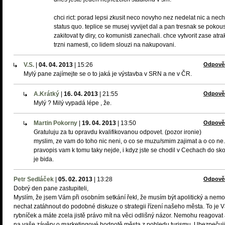
chci rict: porad lepsi zkusit neco novyho nez nedelat nic a nech
status quo. teplice se musej vyvijet dal a pan tresnak se pokous
zakitovat ty diry, co komunisti zanechali. chce vytvorit zase atrak
trzni namesti, co lidem slouzi na nakupovani.
V.S.
|
04. 04. 2013
|
15:26
Odpově
Mylý pane zajímejte se o to jaká je výstavba v SRN a ne v ČR.
A.Krátký
|
16. 04. 2013
|
21:55
Odpově
Mylý ? Milý vypadá lépe , že.
Martin Pokorny
|
19. 04. 2013
|
13:50
Odpově
Gratuluju za tu opravdu kvalifikovanou odpovet. (pozor ironie)
myslim, ze vam do toho nic neni, o co se muzu/smim zajimat a o co ne.
pravopis vam k tomu taky nejde, i kdyz jste se chodil v Cechach do skol
je bida.
Petr Sedláček
|
05. 02. 2013
|
13:28
Odpově
Dobrý den pane zastupiteli,
Myslím, že jsem Vám při osobním setkání řekl, že musím být apolitický a nem
nechat zatáhnout do podobné diskuze o strategii řízení našeho města. To je 
rybníček a máte zcela jistě právo mít na věci odlišný názor. Nemohu reagovat 
na vaše závěry o marketingové hodnotě města z pohledu turismu. Ubezpečuj