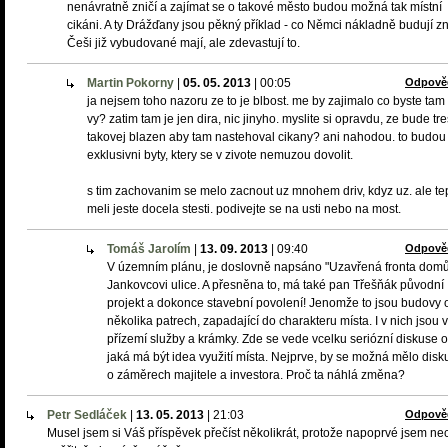
nenávratně zničí a zajímat se o takové město budou možná tak místní
cikáni. A ty Drážďany jsou pěkný příklad - co Němci nákladně budují z
Češi již vybudované mají, ale zdevastují to.
Martin Pokorny
|
05. 05. 2013
|
00:05
Odpově
ja nejsem toho nazoru ze to je blbost. me by zajimalo co byste tam
vy? zatim tam je jen dira, nic jinyho. myslite si opravdu, ze bude tr
takovej blazen aby tam nastehoval cikany? ani nahodou. to budou
exklusivni byty, ktery se v zivote nemuzou dovolit.
s tim zachovanim se melo zacnout uz mnohem driv, kdyz uz. ale te
meli jeste docela stesti. podivejte se na usti nebo na most.
Tomáš Jarolím
|
13. 09. 2013
|
09:40
Odpově
V územním plánu, je doslovně napsáno "Uzavřená fronta dom
Jankovcovi ulice. A přesněna to, má také pan Třešňák původní
projekt a dokonce stavební povolení! Jenomže to jsou budovy 
několika patrech, zapadající do charakteru místa. I v nich jsou v
přízemí služby a krámky. Zde se vede vcelku seriózní diskuse o
jaká má být idea využití místa. Nejprve, by se možná mělo disk
o záměrech majitele a investora. Proč ta náhlá změna?
Petr Sedláček
|
13. 05. 2013
|
21:03
Odpově
Musel jsem si Váš příspěvek přečíst několikrát, protože napoprvé jsem ne