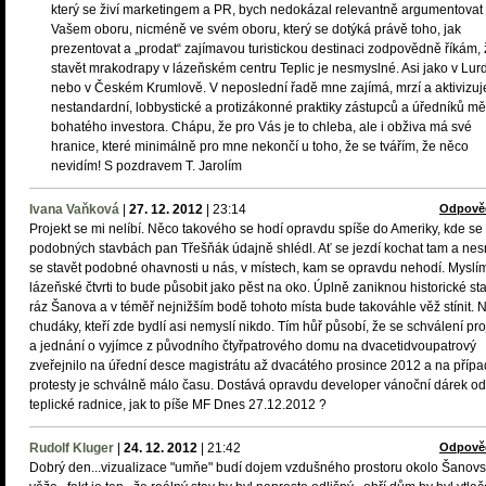
který se živí marketingem a PR, bych nedokázal relevantně argumentovat
Vašem oboru, nicméně ve svém oboru, který se dotýká právě toho, jak
prezentovat a „prodat“ zajímavou turistickou destinaci zodpovědně říkám,
stavět mrakodrapy v lázeňském centru Teplic je nesmyslné. Asi jako v Lur
nebo v Českém Krumlově. V neposlední řadě mne zajímá, mrzí a aktivizuj
nestandardní, lobbystické a protizákonné praktiky zástupců a úředníků mě
bohatého investora. Chápu, že pro Vás je to chleba, ale i obživa má své
hranice, které minimálně pro mne nekončí u toho, že se tvářím, že něco
nevidím! S pozdravem T. Jarolím
Ivana Vaňková
|
27. 12. 2012
|
23:14
Odpově
Projekt se mi nelíbí. Něco takového se hodí opravdu spíše do Ameriky, kde se
podobných stavbách pan Třešňák údajně shlédl. Ať se jezdí kochat tam a nes
se stavět podobné ohavnosti u nás, v místech, kam se opravdu nehodí. Myslím
lázeňské čtvrti to bude působit jako pěst na oko. Úplně zaniknou historické st
ráz Šanova a v téměř nejnižším bodě tohoto místa bude takováhle věž stínit. 
chudáky, kteří zde bydlí asi nemyslí nikdo. Tím hůř působí, že se schválení pro
a jednání o vyjímce z původního čtyřpatrového domu na dvacetidvoupatrový
zveřejnilo na úřední desce magistrátu až dvacátého prosince 2012 a na příp
protesty je schválně málo času. Dostává opravdu developer vánoční dárek od
teplické radnice, jak to píše MF Dnes 27.12.2012 ?
Rudolf Kluger
|
24. 12. 2012
|
21:42
Odpově
Dobrý den...vizualizace "umňe" budí dojem vzdušného prostoru okolo Šanov