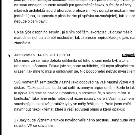
na svou obhajobu budete uvádět jen generační náskok, s tím, že názory
mladých architektů jsou druhořadé, protože si nikdy pořádně nezkusili ve
jednání (ano, to opravdu v předchozím příspěvku naznačujete!), tak se op
nebude o čem bavit.
Co se týče osobního setkání, já s ním počítám, akorát teď už druhý měsíc
marodím s nohou a téměř nechodím, tak to prosím nepředkládejte jako na
zbabělost.
Jan Kolman
|
14. 05. 2013
|
08:39
Odpově
Mrzí mne, že se naše debata odklonila od toho, o čem měla být, a to je
urbanismus Šanova. Pokud jste se, pane architekte, cítil mým příspěvkem
uražen, tak mne to mrzí a omlouvám se. Nic podobného nebylo mým cílem
Svůj komentář jsem založil vlastně jako odpověď na vaši vlastní výzvu v té
diskusi: "Jako pachatel budu rád čelit rozumným argumentům. Berte to tak,
to výzva. Pojdme se bavit o urbanismu, o architektuře, o historii místa. o
kontextu." Také mne příliš netěší číst různé názory, které s Vašim návrhem
souvisejí jen okrajově, protože ty by se měly řešit jinde. Proto jsem chtěl
navrhnout několik témat, které s věží souvisejí přímo a která opakuji:
1 / Jaký bude význam a funkce nového veřejného prostoru. Jaký bude vzt
nového VP se stávajícím.