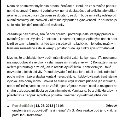
Nedá se posuzovat myšlenka prodloužení aleje, která jen ze slovního popisu 
úplně nesmyslně (pouhý vodní prvek nemá dostatečnou atraktivitu, aby přitah
aktivitu do slepé ulice). Zároveň se dočítám, že dům bude mít velký odstup od
okolní zástavby, ale zároveň v něm má být parter s vybaveností - z pouhého p
se to zdají být dvě protichůdné myšlenky.
Zásadní je pak otázka, zda Šanov opravdu potřebuje další veřejný prostor a
uvolněný parter. Myslím, že "elipsa" s kavárnami, kde je v pěkných dnech nabi
jezdí se tam na bruslích a lidé tam vysedávají na lavičkách, je jednoznačným
těžištěm sousedství a další veřejný prostor bude její funkci spíš rozmělňovat.
Myslím, že architektonický počin má mít určitý vztah ke kontextu. (To nezname
má napodobovat své okolí - vztah může mít i malý s velkým.) Kontextem nejs
ovšem jen budovy a zeleň, jak to architekty učí škola. Kontextem jsou také
obyvatelé a jejich aktivity. Pokud obyvatelé místa a jeho okolí projekt odmítají,
podle mého názoru stavba kontext nerespektuje, i kdyby byla nakrásně stejně
vysoká jako domy v okolí. Pokud se staví (i když v tomto případě jen virtuálně)
odpor místních, vede to jen ke ztrátě jejich zájmu o vlastní okolí, o rezignaci n
snahu o zlepšování života ve vlastním městě. Mám za to, že architektura by m
působit spíš naopak. A proto je potřeba ukazovat, vysvětlovat, obhajovat.
Petr Sedláček
|
13. 05. 2013
|
21:08
Odpově
omylem jsem odpověděl" nevinnému" Vik S. Moje reakce pod jeho vlákn
patří Janu Kolmanovi