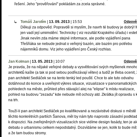
řešení. Jeho "prověřování" pokládám za zcela správné.
Tomáš Jarolím
|
13. 09. 2013
|
15:53
Odpově
Děkuji za odpověd. Popravdě si myslím, že navrh té budovy je dobrý!
jen vadí její umimstění. Technicky ( viz rezultát Krajského úřadu) i estet
Jinak nevím zda máme stejné informace, ale podle vyjádření pana
Třešňáka se nebude jednat o veřejný bazén, ale bazén pro potŕebu
nájemníků domu. Viz jeho vyjádření pro Český rozhlas.
Jan Kolman
|
13. 05. 2013
|
10:07
Odpově
Je pravda, že na nějaké veřejné debaty a vysvětlování svých myšlenek mnoh
architektů kašle (a tak si pod sebou podřezávají větev) a tudíž je třeba ocenit,
pan architekt Sedláček se na tento tenký led pouští. Chce to ale tuto odvahu
dotáhnout do konce a uveřejnit výkres situace, vizualizace v panoramatických
pohledech na město, průhled přes stávající alej na "elipse" k místu realizace,
pohled na budovu "zezadu" kde nebude mít ochozy atd. Zkrátka jít opravdu s 
na trh.
Touží-li pan architekt Sedláček po kvalifikované a nezávistivé diskusi o městě
těchto konkrétních partiích Šanova, měl by nám tyto naprosto zásadní podklad
k dispozici. Na zveřejněných vizualizacích sice vidíme design fasády, ten je al
debatu o urbanismu celkem nepodstatný. Dozvídáme se jen, kolik to bude mít
a že tam budou stromy.