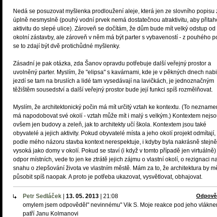
Nedá se posuzovat myšlenka prodloužení aleje, která jen ze slovního popisu 
úplně nesmyslně (pouhý vodní prvek nemá dostatečnou atraktivitu, aby přitah
aktivitu do slepé ulice). Zároveň se dočítám, že dům bude mít velký odstup od
okolní zástavby, ale zároveň v něm má být parter s vybaveností - z pouhého p
se to zdají být dvě protichůdné myšlenky.
Zásadní je pak otázka, zda Šanov opravdu potřebuje další veřejný prostor a
uvolněný parter. Myslím, že "elipsa" s kavárnami, kde je v pěkných dnech nabi
jezdí se tam na bruslích a lidé tam vysedávají na lavičkách, je jednoznačným
těžištěm sousedství a další veřejný prostor bude její funkci spíš rozmělňovat.
Myslím, že architektonický počin má mít určitý vztah ke kontextu. (To nezname
má napodobovat své okolí - vztah může mít i malý s velkým.) Kontextem nejs
ovšem jen budovy a zeleň, jak to architekty učí škola. Kontextem jsou také
obyvatelé a jejich aktivity. Pokud obyvatelé místa a jeho okolí projekt odmítají,
podle mého názoru stavba kontext nerespektuje, i kdyby byla nakrásně stejně
vysoká jako domy v okolí. Pokud se staví (i když v tomto případě jen virtuálně)
odpor místních, vede to jen ke ztrátě jejich zájmu o vlastní okolí, o rezignaci n
snahu o zlepšování života ve vlastním městě. Mám za to, že architektura by m
působit spíš naopak. A proto je potřeba ukazovat, vysvětlovat, obhajovat.
Petr Sedláček
|
13. 05. 2013
|
21:08
Odpově
omylem jsem odpověděl" nevinnému" Vik S. Moje reakce pod jeho vlákn
patří Janu Kolmanovi