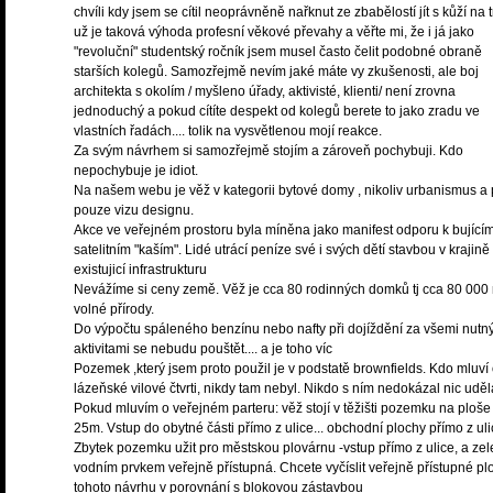
chvíli kdy jsem se cítil neoprávněně nařknut ze zbabělostí jít s kůží na t
už je taková výhoda profesní věkové převahy a věřte mi, že i já jako
"revoluční" studentský ročník jsem musel často čelit podobné obraně
starších kolegů. Samozřejmě nevím jaké máte vy zkušenosti, ale boj
architekta s okolím / myšleno úřady, aktivisté, klienti/ není zrovna
jednoduchý a pokud cítíte despekt od kolegů berete to jako zradu ve
vlastních řadách.... tolik na vysvětlenou mojí reakce.
Za svým návrhem si samozřejmě stojím a zároveň pochybuji. Kdo
nepochybuje je idiot.
Na našem webu je věž v kategorii bytové domy , nikoliv urbanismus a 
pouze vizu designu.
Akce ve veřejném prostoru byla míněna jako manifest odporu k bující
satelitním "kaším". Lidé utrácí peníze své i svých dětí stavbou v krajin
existujicí infrastrukturu
Nevážíme si ceny země. Věž je cca 80 rodinných domků tj cca 80 000
volné přírody.
Do výpočtu spáleného benzínu nebo nafty při dojíždění za všemi nutn
aktivitami se nebudu pouštět.... a je toho víc
Pozemek ,který jsem proto použil je v podstatě brownfields. Kdo mluví
lázeňské vilové čtvrti, nikdy tam nebyl. Nikdo s ním nedokázal nic uděl
Pokud mluvím o veřejném parteru: věž stojí v těžišti pozemku na ploše
25m. Vstup do obytné části přímo z ulice... obchodní plochy přímo z uli
Zbytek pozemku užit pro městskou plovárnu -vstup přímo z ulice, a zel
vodním prvkem veřejně přístupná. Chcete vyčíslit veřejně přístupné pl
tohoto návrhu v porovnání s blokovou zástavbou