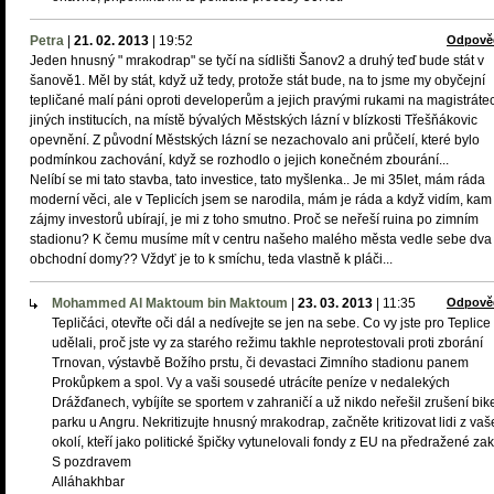
Petra
|
21. 02. 2013
|
19:52
Odpově
Jeden hnusný " mrakodrap" se tyčí na sídlišti Šanov2 a druhý teď bude stát v
šanově1. Měl by stát, když už tedy, protože stát bude, na to jsme my obyčejní
tepličané malí páni oproti developerům a jejich pravými rukami na magistráte
jiných institucích, na místě bývalých Městských lázní v blízkosti Třešňákovic
opevnění. Z původní Městských lázní se nezachovalo ani průčelí, které bylo
podmínkou zachování, když se rozhodlo o jejich konečném zbourání...
Nelíbí se mi tato stavba, tato investice, tato myšlenka.. Je mi 35let, mám ráda
moderní věci, ale v Teplicích jsem se narodila, mám je ráda a když vidím, kam
zájmy investorů ubírají, je mi z toho smutno. Proč se neřeší ruina po zimním
stadionu? K čemu musíme mít v centru našeho malého města vedle sebe dva
obchodní domy?? Vždyť je to k smíchu, teda vlastně k pláči...
Mohammed Al Maktoum bin Maktoum
|
23. 03. 2013
|
11:35
Odpově
Tepličáci, otevřte oči dál a nedívejte se jen na sebe. Co vy jste pro Teplice
udělali, proč jste vy za starého režimu takhle neprotestovali proti zborání
Trnovan, výstavbě Božího prstu, či devastaci Zimního stadionu panem
Prokůpkem a spol. Vy a vaši sousedé utrácíte peníze v nedalekých
Drážďanech, vybíjíte se sportem v zahraničí a už nikdo neřešil zrušení bik
parku u Angru. Nekritizujte hnusný mrakodrap, začněte kritizovat lidi z va
okolí, kteří jako politické špičky vytunelovali fondy z EU na předražené za
S pozdravem
Alláhakhbar