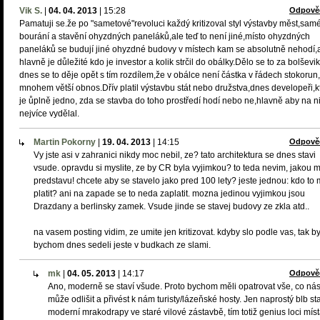
Vik S.
|
04. 04. 2013
|
15:28
Odpově
Pamatuji se.že po "sametové"revoluci každý kritizoval styl výstavby měst,sam
bourání a stavění ohyzdných paneláků,ale teď to není jiné,místo ohyzdných
paneláků se budují jiné ohyzdné budovy v místech kam se absolutně nehodí,
hlavně je důležité kdo je investor a kolik strčil do obálky.Dělo se to za bolševi
dnes se to děje opět s tím rozdílem,že v obálce není částka v řádech stokorun
mnohem větší obnos.Dřív platil výstavbu stát nebo družstva,dnes developeři,
je ůplně jedno, zda se stavba do toho prostředí hodí nebo ne,hlavně aby na n
nejvíce vydělal.
Martin Pokorny
|
19. 04. 2013
|
14:15
Odpově
Vy jste asi v zahranici nikdy moc nebil, ze? tato architektura se dnes stavi
vsude. opravdu si myslite, ze by CR byla vyjimkou? to teda nevim, jakou 
predstavu! chcete aby se stavelo jako pred 100 lety? jeste jednou: kdo to
platit? ani na zapade se to neda zaplatit. mozna jedinou vyjimkou jsou
Drazdany a berlinsky zamek. Vsude jinde se stavej budovy ze zkla atd..
na vasem posting vidim, ze umite jen kritizovat. kdyby slo podle vas, tak b
bychom dnes sedeli jeste v budkach ze slami.
mk
|
04. 05. 2013
|
14:17
Odpově
Ano, moderně se staví všude. Proto bychom měli opatrovat vše, co ná
může odlišit a přivést k nám turisty/lázeňské hosty. Jen naprostý blb st
moderní mrakodrapy ve staré vilové zástavbě, tím totiž genius loci mís