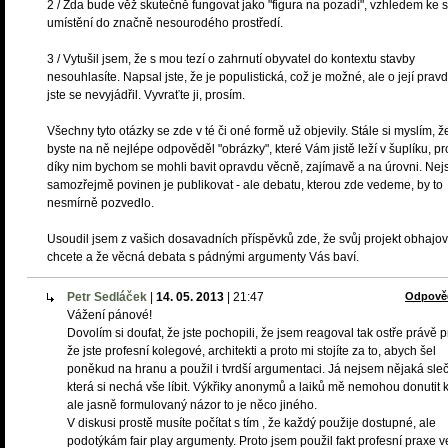
2 / Zda bude věž skutečně fungovat jako "figura na pozadí", vzhledem ke
umístění do značně nesourodého prostředí.
3 / Vytušil jsem, že s mou tezí o zahrnutí obyvatel do kontextu stavby
nesouhlasíte. Napsal jste, že je populistická, což je možné, ale o její pravd
jste se nevyjádřil. Vyvraťte ji, prosím.
Všechny tyto otázky se zde v té či oné formě už objevily. Stále si myslím, ž
byste na ně nejlépe odpověděl "obrázky", které Vám jistě leží v šuplíku, p
díky nim bychom se mohli bavit opravdu věcně, zajímavě a na úrovni. Nej
samozřejmě povinen je publikovat - ale debatu, kterou zde vedeme, by to
nesmírně pozvedlo.
Usoudil jsem z vašich dosavadních příspěvků zde, že svůj projekt obhajov
chcete a že věcná debata s pádnými argumenty Vás baví.
Petr Sedláček
|
14. 05. 2013
|
21:47
Odpově
Vážení pánové!
Dovolím si doufat, že jste pochopili, že jsem reagoval tak ostře právě p
že jste profesní kolegové, architekti a proto mi stojíte za to, abych šel
poněkud na hranu a použil i tvrdší argumentaci. Já nejsem nějaká sleč
která si nechá vše líbit. Výkřiky anonymů a laiků mě nemohou donutit k
ale jasně formulovaný názor to je něco jiného.
V diskusi prostě musíte počítat s tím , že každý použije dostupné, ale
podotýkám fair play argumenty. Proto jsem použil fakt profesní praxe v