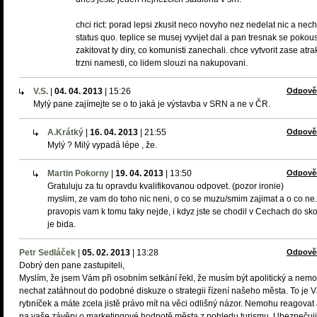
chci rict: porad lepsi zkusit neco novyho nez nedelat nic a nech
status quo. teplice se musej vyvijet dal a pan tresnak se pokous
zakitovat ty diry, co komunisti zanechali. chce vytvorit zase atrak
trzni namesti, co lidem slouzi na nakupovani.
V.S.
|
04. 04. 2013
|
15:26
Odpově
Mylý pane zajímejte se o to jaká je výstavba v SRN a ne v ČR.
A.Krátký
|
16. 04. 2013
|
21:55
Odpově
Mylý ? Milý vypadá lépe , že.
Martin Pokorny
|
19. 04. 2013
|
13:50
Odpově
Gratuluju za tu opravdu kvalifikovanou odpovet. (pozor ironie)
myslim, ze vam do toho nic neni, o co se muzu/smim zajimat a o co ne.
pravopis vam k tomu taky nejde, i kdyz jste se chodil v Cechach do skol
je bida.
Petr Sedláček
|
05. 02. 2013
|
13:28
Odpově
Dobrý den pane zastupiteli,
Myslím, že jsem Vám při osobním setkání řekl, že musím být apolitický a nem
nechat zatáhnout do podobné diskuze o strategii řízení našeho města. To je 
rybníček a máte zcela jistě právo mít na věci odlišný názor. Nemohu reagovat 
na vaše závěry o marketingové hodnotě města z pohledu turismu. Ubezpečuj