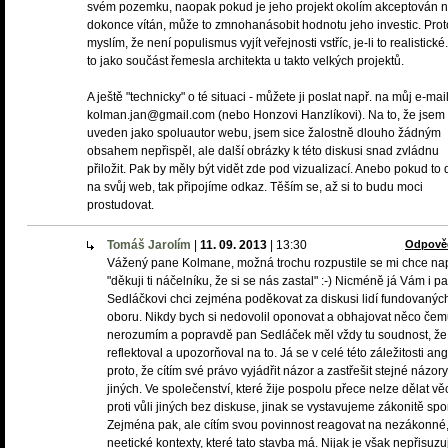
svém pozemku, naopak pokud je jeho projekt okolím akceptován 
dokonce vítán, může to zmnohanásobit hodnotu jeho investic. Prot
myslím, že není populismus vyjít veřejnosti vstříc, je-li to realistické
to jako součást řemesla architekta u takto velkých projektů.
A ještě "technicky" o té situaci - můžete ji poslat např. na můj e-mail
kolman.jan@gmail.com (nebo Honzovi Hanzlíkovi). Na to, že jsem 
uveden jako spoluautor webu, jsem sice žalostně dlouho žádným
obsahem nepřispěl, ale další obrázky k této diskusi snad zvládnu
přiložit. Pak by měly být vidět zde pod vizualizací. Anebo pokud to 
na svůj web, tak připojíme odkaz. Těším se, až si to budu moci
prostudovat.
Tomáš Jarolím
|
11. 09. 2013
|
13:30
Odpově
Vážený pane Kolmane, možná trochu rozpustile se mi chce na
"děkuji ti náčelníku, že si se nás zastal" :-) Nicméně já Vám i p
Sedláčkovi chci zejména poděkovat za diskusi lidí fundovanýc
oboru. Nikdy bych si nedovolil oponovat a obhajovat něco če
nerozumím a popravdě pan Sedláček měl vždy tu soudnost, že
reflektoval a upozorňoval na to. Já se v celé této záležitosti an
proto, že cítím své právo vyjádřit názor a zastřešit stejné názory
jiných. Ve společenství, které žije pospolu přece nelze dělat věc
proti vůli jiných bez diskuse, jinak se vystavujeme zákonitě sp
Zejména pak, ale cítím svou povinnost reagovat na nezákonné,
neetické kontexty, které tato stavba má. Nijak je však nepřisuzuj