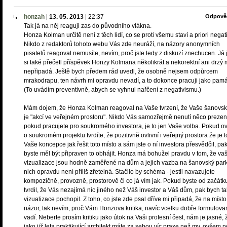
honzah
|
13. 05. 2013
|
22:37
Odpově
Tak já na něj reaguji zas do původního vlákna.
Honza Kolman určitě není z těch lidí, co se proti všemu staví a priori negat
Nikdo z redaktorů tohoto webu Vás zde neuráží, na názory anonymních
pisatelů reagovat nemusíte, nevím, proč jste tedy z diskuzí znechucen. Já
si také přečetl příspěvek Honzy Kolmana několikrát a nekorektní ani drzý 
nepřipadá. Ještě bych předem rád uvedl, že osobně nejsem odpůrcem
mrakodrapu, ten návrh mi opravdu nevadí, a to dokonce pracuji jako pamá
(To uvádím preventivně, abych se vyhnul nařčení z negativismu.)
Mám dojem, že Honza Kolman reagoval na Vaše tvrzení, že Vaše šanovsk
je "akcí ve veřejném prostoru". Nikdo Vás samozřejmě nenutí něco prezen
pokud pracujete pro soukromého investora, je to jen Vaše volba. Pokud 
o soukromém projektu tvrdíte, že pozitivně ovlivní i veřejný prostora že je t
Vaše koncepce jak řešit toto místo a sám jste o ní investora přesvědčil, pa
byste měl být připraven to obhájit. Honza má bohužel pravdu v tom, že va
vizualizace jsou hodně zaměřené na dům a jejich vazba na šanovský park
nich opravdu není příliš zřetelná. Stačilo by schéma - jestli navazujete
kompozičně, provozně, prostorově či co já vím jak. Pokud byste od začátk
tvrdil, že Vás nezajímá nic jiného než Váš investor a Váš dům, pak bych t
vizualizace pochopil. Z toho, co jste zde psal dříve mi připadá, že na míst
názor, tak nevím, proč Vám Honzova kritika, navíc vcelku dobře formulova
vadí. Neberte prosím kritiku jako útok na Vaši profesní čest, nám je jasné, 
jako již leta praktikující architekt máte za sebou víc praxe než my, ovšem 