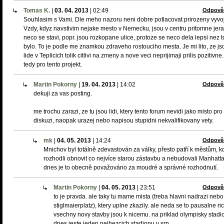
Tomas K.
|
03. 04. 2013
|
02:49
Odpově
Souhlasim s Vami. Dle meho nazoru neni dobre potlacovat prirozeny vyvoj
Vzdy, kdyz navstivim nejake mesto v Nemecku, jsou v centru pritomne jer
neco se stavi, popr. jsou rozkopane ulice, protoze se neco dela lepsi nez t
bylo. To je podle me znamkou zdraveho rostouciho mesta. Je mi lito, ze js
lide v Teplicich tolik citlivi na zmeny a nove veci neprijimaji prilis pozitivn
tedy pro tento projekt.
Martin Pokorny
|
19. 04. 2013
|
14:02
Odpově
dekuji za vas posting.
me trochu zarazi, ze tu jsou lidi, ktery tento forum nevidi jako misto pro
diskuzi, naopak urazej nebo napisou stupidni nekvalifikovany vety.
mk
|
04. 05. 2013
|
14:24
Odpově
Mnichov byl totálně zdevastován za války, přesto patří k městům, k
rozhodli obnovit co nejvíce starou zástavbu a nebudovali Manhatta
dnes je to obecně považováno za moudré a správné rozhodnutí.
Martin Pokorny
|
04. 05. 2013
|
23:51
Odpově
to je pravda. ale taky tu mame mista (treba hlavni nadrazi nebo
stiglmaierplatz), ktery uplne zkazily. ale neda se to pausalne ric
vsechny novy stavby jsou k nicemu. na priklad olympisky stadio
dnes jeste jeden nejhezcich stadionu v srn.