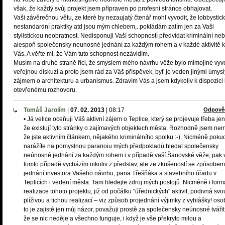
však, že každý svůj projekt jsem připraven po profesní stránce obhajovat.
Vaši závěrečnou větu, ze které by nezaujatý čtenář mohl vyvodit, že lobbystic
nestandardní praktiky atd jsou mým chlebem,. pokládám zatím jen za Vaši
stylistickou neobratnost. Nedisponuji Vaší schopností předvídat kriminální ne
alespoň společensky neunosné jednání za každým rohem a v každé aktivitě 
Vás. A věřte mi, že Vám tuto schopnost nezávidím.
Musím na druhé straně říci, že smyslem mého návrhu věže bylo mimojiné vyvo
veřejnou diskuzi a proto jsem rád za Váš příspěvek, byť je veden jinými úmysl
zájmem o architekturu a urbanismus. Zdravím Vás a jsem kdykoliv k dispozici 
otevřenému rozhovoru.
Tomáš Jarolím
|
07. 02. 2013
|
08:17
Odpově
• Já velice oceňuji Váš aktivní zájem o Teplice, který se projevuje třeba jen
že existují tyto stránky o zajímavých objektech města. Rozhodně jsem nem
že jste aktivním článkem, nějakého kriminálního spolku :-). Nicméně poku
narážíte na pomyslnou paranoiu mých předpokladů hledat společensky
neúnosné jednání za každým rohem i v případě vaší Šanovské věže, pak 
tomto případě vycházím nikoliv z představ, ale ze zkušeností se způsobem
jednání investora Vašeho návrhu, pana Třešňáka a stavebního úřadu v
Teplicích i vedení města. Tam hledejte zdroj mých postojů. Nicméně i form
realizace tohoto projektu, již od počátku "úřednických" aktivit, podivná svo
plíživou a tichou realizací – viz způsob projednání výjimky z vyhlášky! oso
to je zajisté jen můj názor, považuji prostě za společensky neúnosné tvářit
že se nic neděje a všechno funguje, i když je vše překryto milou a