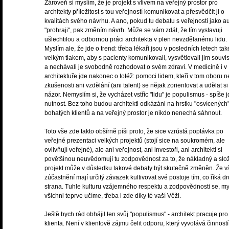
Zároveň si myslím, že je projekt s vlivem na veřejný prostor pro
architekty příležitost s tou veřejností komunikovat a přesvědčit ji o
kvalitách svého návrhu. A ano, pokud tu debatu s veřejností jako au
"prohraji", pak změním návrh. Může se vám zdát, že tím vystavuji
ušlechtilou a odbornou práci architekta v plen nevzdělanému lidu.
Myslím ale, že jde o trend: třeba lékaři jsou v posledních letech ta
velkým tlakem, aby s pacienty komunikovali, vysvětlovali jim souvis
a nechávali je svobodně rozhodovat o svém zdraví. V medicíně i v
architektuře jde nakonec o totéž: pomoci lidem, kteří v tom oboru 
zkušenosti ani vzdělání (ani talent) se nějak zorientovat a udělat si
názor. Nemyslím si, že vycházet vstříc "lidu" je populismus - spíše 
nutnost. Bez toho budou architekti odkázáni na hrstku "osvícených
bohatých klientů a na veřejný prostor je nikdo nenechá sáhnout.
Toto vše zde takto obšírně píši proto, že sice vzrůstá poptávka po
veřejné prezentaci velkých projektů (stojí sice na soukromém, ale
ovlivňují veřejné), ale ani veřejnost, ani investoři, ani architekti si
povětšinou neuvědomují tu zodpovědnost za to, že nákladný a slož
projekt může v důsledku takové debaty být skutečně změněn. Že v
zúčastnění mají určitý závazek kultivovat své postoje tím, co říká d
strana. Tuhle kulturu vzájemného respektu a zodpovědnosti se, my
všichni teprve učíme, třeba i zde díky té vaší Věži.
Ještě bych rád obhájil ten svůj "populismus" - architekt pracuje pro
klienta. Není v klientově zájmu čelit odporu, který vyvolává činnost