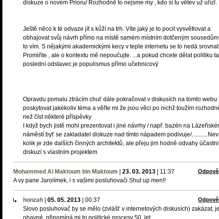
diskuze o novém Prioru/ Rozhodně to nejsme my , kdo si tu větev už uřízl.
Ještě něco k té odvaze jít s kůží na trh. Víte jaký je to pocit vysvětlovat a
obhajovat svůj návrh přímo na místě samém místním dotčeným sousedům
to vím. S nějakými akademickými kecy v teple internetu se to nedá srovnat
Promiňte , ale o kontextu mě nepoučujte. ...a pokud chcete dělat politiku ta
poslední odstavec je populismus přímo učebnicový
Opravdu pomalu ztrácím chuť dále pokračovat v diskusích na tomto webu
poskytovat jakékoliv téma a věřte mi že jsou věci po nichž toužím rozhodn
než číst některé příspěvky
I když bych jistě mohl prezentovat i jiné návrhy / např. bazén na Lázeňsk
náměstí byť se zakladatel diskuze nad tímto nápadem podivuje/...........Ne
kolik je zde dalších činných architektů, ale přeju jim hodně odvahy účastni
diskuzí s vlastním projektem
Mohammed Al Maktoum bin Maktoum
|
23. 03. 2013
|
11:37
Odpově
A vy pane Jarolímek, i s vašimi posluhovači Shut up men!!
honzah
|
05. 05. 2013
|
00:37
Odpově
Slovo posluhovač by se mělo (zvlášť v internetových diskusích) zakázat, j
ohavné, připomíná mi to politické procesy 50. let.