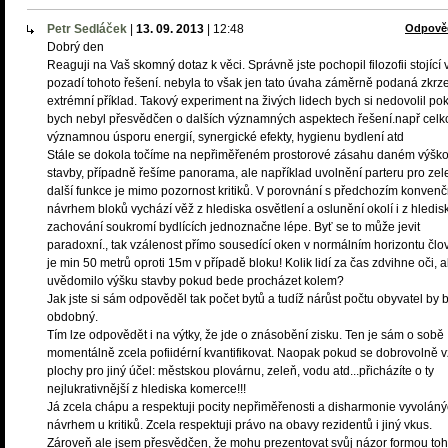
Petr Sedláček
|
13. 09. 2013
|
12:48
Odpově
Dobrý den
Reaguji na Vaš skomný dotaz k věci. Správně jste pochopil filozofii stojící 
pozadí tohoto řešení. nebyla to však jen tato úvaha záměrně podaná zkrz
extrémní příklad. Takový experiment na živých lidech bych si nedovolil po
bych nebyl přesvědčen o dalších významných aspektech řešení.např cel
významnou úsporu energií, synergické efekty, hygienu bydlení atd
Stále se dokola točíme na nepřiměřeném prostorové zásahu daném výšk
stavby, případně řešíme panorama, ale například uvolnění parteru pro zel
další funkce je mimo pozornost kritiků. V porovnání s předchozím konven
návrhem bloků vychází věž z hlediska osvětlení a oslunění okolí i z hledis
zachování soukromí bydlících jednoznačne lépe. Byť se to může jevit
paradoxní., tak vzálenost přímo sousedící oken v normálním horizontu člo
je min 50 metrů oproti 15m v případě bloku! Kolik lidí za čas zdvihne oči, a
uvědomilo výšku stavby pokud bede procházet kolem?
Jak jste si sám odpověděl tak počet bytů a tudíž nárůst počtu obyvatel by b
obdobný.
Tím lze odpovědět i na výtky, že jde o znásobění zisku. Ten je sám o sobě
momentálně zcela pofiidérní kvantifikovat. Naopak pokud se dobrovolně 
plochy pro jiný účel: městskou plovárnu, zeleň, vodu atd...přicházíte o ty
nejlukrativnější z hlediska komerce!!!
Já zcela chápu a respektuji pocity nepřiměřenosti a disharmonie vyvolán
návrhem u kritiků. Zcela respektuji právo na obavy rezidentů i jiný vkus.
Zároveň ale jsem přesvědčen, že mohu prezentovat svůj názor formou toh