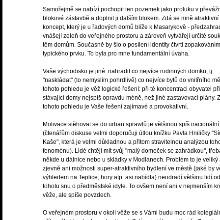
Samořejmě se nabízí pochopit ten pozemek jako proluku v převáž
blokové zástavbě a doplnit ji dalším blokem. Zdá se mně atraktivní
koncept, který je u řadových domů blíže k Masarykově - předzahra
vnášejí zeleň do veřejného prostoru a zároveň vytvářejí určité sou
těm domům. Současně by šlo o posílení identity čtvrti zopakování
typického prvku. To byla pro mne fundamentální úvaha.
Vaše východisko je jiné: nahradit co nejvíce rodinných domků, tj.
"naskládat" (to nemyslím pohrdlivě) co nejvíce bytů do vnitřního mě
tohoto pohledu je věž logické řešení: při té koncentraci obyvatel při
stávající domy nejspíš opravdu méně, než jiné zastavovací plány. 
tohoto pohledu je Vaše řešení zajímavé a provokativní.
Motivace stěhovat se do urban sprawlů je většinou spíš iracionální
(čtenářům diskuse velmi doporučuji útlou knížku Pavla Hniličky "Sí
Kaše", která je velmi důkladnou a přitom stravitelnou analýzou toh
fenoménu). Lidé chtějí mít svůj "malý domeček se zahrádkou", třeb
někde u dálnice nebo u skládky v Modlanech. Problém to je veliký
zjevně ani možnosti super-atraktivního bydlení ve městě (jaké by v
výhledem na Teplice, hory atp. asi nabídla) neodradí většinu lidí o
tohotu snu o předměstské idyle. To ovšem není ani v nejmenším kri
věže, ale spíše povzdech.
O veřejném prostoru v okolí věže se s Vámi budu moc rád kolegiál