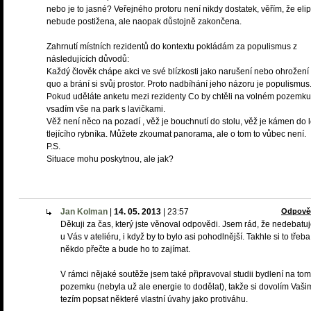
nebo je to jasné? Veřejného protoru není nikdy dostatek, věřím, že eli
nebude postižena, ale naopak důstojně zakončena.
Zahrnutí místních rezidentů do kontextu pokládám za populismus z
následujících důvodů:
Každý člověk chápe akci ve své blízkosti jako narušení nebo ohrožení 
quo a brání si svůj prostor. Proto nadbíhání jeho názoru je populismus
Pokud uděláte anketu mezi rezidenty Co by chtěli na volném pozemku
vsadím vše na park s lavičkami.
Věž není něco na pozadí , věž je bouchnutí do stolu, věž je kámen do 
tlejícího rybníka. Můžete zkoumat panorama, ale o tom to vůbec není.
P.S.
Situace mohu poskytnou, ale jak?
Jan Kolman
|
14. 05. 2013
|
23:57
Odpově
Děkuji za čas, který jste věnoval odpovědi. Jsem rád, že nedebat
u Vás v ateliéru, i když by to bylo asi pohodlnější. Takhle si to třeba
někdo přečte a bude ho to zajímat.
V rámci nějaké soutěže jsem také připravoval studii bydlení na tom
pozemku (nebyla už ale energie to dodělat), takže si dovolím Vaši
tezím popsat některé vlastní úvahy jako protiváhu.