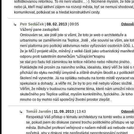
sofistikovanou rétorikou. To mi není vlastní... :-). Nicméně myslím, že lidé j
nebo já, kteří mají aktivní zájem na rozvoji města, byť se nemusí shodovat,
komunikovat, potkávat se a hledat konstruktivní cesty.
Petr Sedláček
|
08. 02. 2013
|
09:05
Odpově
Vážený pane zastupiteli
Omlouvám se, ale jistě jste si všiml, že toto je web o architektuře a
urbanismu se zaměřením na Teplice. Jistě , vše souvisí se vším, ale to
není plaforma pro poitický aktivismus nebo vyřizováni osobních ůčtů. Li
že je MŮJ projekt věže, míněný z velké části jako urbanistický manifest
odporu proti satelitním domečkům "užírajícím"krajinu
se stal pro řadu lidí záminkou ke kritice něčeho nebo někoho jiného.
Pokládejte mě prosím za naivního snílka, idealistu, který věří že lidé s 
přichází do styku nechtějí úmyslně a zištně druhým škodit a z politické
školení mě vynechte. Já na oplátku nebudu na tomto místě vyvracet v
spekulace a dohady...a věřte mi, že by to pro mě nebylo vůbec složité.
Věřím, že někdy v budoucnu nalezneme téma, které nám umožní něco
skutečného pro Teplice udělat, myslím konkrétního, fyzického. Je toho
mnoho co by mohlo náš společný životní prostor zlepšit .
Tomáš Jarolím
|
11. 09. 2013
|
13:43
Odpově
Respektuji Váš přístup o tématu architektury na tomto webu a om
se, pokud jsem do diskuse zanesl trochu politického přístupu ve s
města. Bohužel profesní veřejnost v našem městě asi nebude natol
početná, aby v diskusi zde nepřevládal neprofesionální pohled.