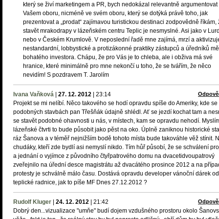
který se živí marketingem a PR, bych nedokázal relevantně argumentovat
Vašem oboru, nicméně ve svém oboru, který se dotýká právě toho, jak
prezentovat a „prodat“ zajímavou turistickou destinaci zodpovědně říkám,
stavět mrakodrapy v lázeňském centru Teplic je nesmyslné. Asi jako v Lur
nebo v Českém Krumlově. V neposlední řadě mne zajímá, mrzí a aktivizuj
nestandardní, lobbystické a protizákonné praktiky zástupců a úředníků mě
bohatého investora. Chápu, že pro Vás je to chleba, ale i obživa má své
hranice, které minimálně pro mne nekončí u toho, že se tvářím, že něco
nevidím! S pozdravem T. Jarolím
Ivana Vaňková
|
27. 12. 2012
|
23:14
Odpově
Projekt se mi nelíbí. Něco takového se hodí opravdu spíše do Ameriky, kde se
podobných stavbách pan Třešňák údajně shlédl. Ať se jezdí kochat tam a nes
se stavět podobné ohavnosti u nás, v místech, kam se opravdu nehodí. Myslím
lázeňské čtvrti to bude působit jako pěst na oko. Úplně zaniknou historické st
ráz Šanova a v téměř nejnižším bodě tohoto místa bude takováhle věž stínit. 
chudáky, kteří zde bydlí asi nemyslí nikdo. Tím hůř působí, že se schválení pro
a jednání o vyjímce z původního čtyřpatrového domu na dvacetidvoupatrový
zveřejnilo na úřední desce magistrátu až dvacátého prosince 2012 a na příp
protesty je schválně málo času. Dostává opravdu developer vánoční dárek od
teplické radnice, jak to píše MF Dnes 27.12.2012 ?
Rudolf Kluger
|
24. 12. 2012
|
21:42
Odpově
Dobrý den...vizualizace "umňe" budí dojem vzdušného prostoru okolo Šanov