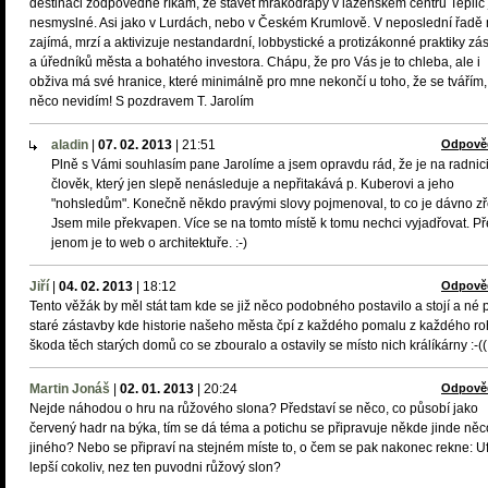
destinaci zodpovědně říkám, že stavět mrakodrapy v lázeňském centru Teplic 
nesmyslné. Asi jako v Lurdách, nebo v Českém Krumlově. V neposlední řadě
zajímá, mrzí a aktivizuje nestandardní, lobbystické a protizákonné praktiky zá
a úředníků města a bohatého investora. Chápu, že pro Vás je to chleba, ale i
obživa má své hranice, které minimálně pro mne nekončí u toho, že se tvářím,
něco nevidím! S pozdravem T. Jarolím
aladin
|
07. 02. 2013
|
21:51
Odpově
Plně s Vámi souhlasím pane Jarolíme a jsem opravdu rád, že je na radnici
člověk, který jen slepě nenásleduje a nepřitakává p. Kuberovi a jeho
"nohsledům". Konečně někdo pravými slovy pojmenoval, to co je dávno z
Jsem mile překvapen. Více se na tomto místě k tomu nechci vyjadřovat. Př
jenom je to web o architektuře. :-)
Jiří
|
04. 02. 2013
|
18:12
Odpově
Tento věžák by měl stát tam kde se již něco podobného postavilo a stojí a né 
staré zástavby kde historie našeho města čpí z každého pomalu z každého ro
škoda těch starých domů co se zbouralo a ostavily se místo nich králíkárny :-((
Martin Jonáš
|
02. 01. 2013
|
20:24
Odpově
Nejde náhodou o hru na růžového slona? Představí se něco, co působí jako
červený hadr na býka, tím se dá téma a potichu se připravuje někde jinde něc
jiného? Nebo se připraví na stejném míste to, o čem se pak nakonec rekne: Uf
lepší cokoliv, nez ten puvodni růžový slon?