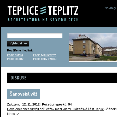
Novinky
Rozšířené hledání:
Podle autora
Podle typu stavby
Podle lokality
Podle doby vzniku
Diskuse
Šanovská věž
Založeno: 12. 11. 2012 | Počet příspěvků: 94
Developer chce vztyčit obří věžák mezi vilami u lázeňské části Teplic
- článek
idnes.cz