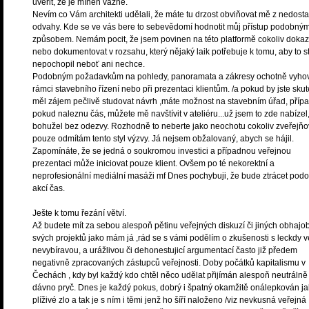
uvěřit, že je míněn vážně.
Nevím co Vám architekti udělali, že máte tu drzost obviňovat mě z nedosta
odvahy. Kde se ve vás bere to sebevědomí hodnotit můj přístup podobný
způsobem. Nemám pocit, že jsem povinen na této platformě cokoliv doka
nebo dokumentovat v rozsahu, který nějaký laik potřebuje k tomu, aby to s
nepochopil neboť ani nechce.
Podobným požadavkům na pohledy, panoramata a zákresy ochotně vyho
rámci stavebního řízení nebo při prezentaci klientům. /a pokud by jste sku
měl zájem pečlivě studovat návrh ,máte možnost na stavebním úřad, příp
pokud naleznu čás, můžete mě navštívit v ateliéru...už jsem to zde nabízel
bohužel bez odezvy. Rozhodně to neberte jako neochotu cokoliv zveřejňo
pouze odmítám tento styl výzvy. Já nejsem obžalovaný, abych se hájil.
Zapomínáte, že se jedná o soukromou investici a případnou veřejnou
prezentaci může iniciovat pouze klient. Ovšem po té nekorektní a
neprofesionální mediální masáži mf Dnes pochybuji, že bude ztrácet pod
akcí čas.
Ješte k tomu řezání větví.
Až budete mít za sebou alespoň pětinu veřejných diskuzí či jiných obhajo
svých projektů jako mám já ,rád se s vámi podělím o zkušenosti s leckdy v
nevybíravou, a urážlivou či dehonestujicí argumentací často již předem
negativně zpracovaných zástupců veřejnosti. Doby počátků kapitalismu v
Čechách , kdy byl každý kdo chtěl něco udělat přijímán alespoň neutrálně
dávno pryč. Dnes je každý pokus, dobrý i špatný okamžitě onálepkován j
plíživé zlo a tak je s ním i těmi jenž ho šíří naloženo /viz nevkusná veřejná