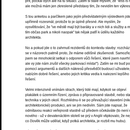
přít, počkal bych ale na tu situaci. Zatím si stále myslím, že "less is
ale možná mám jen zkreslené představy tím, že nevidím ten výkres
S tou anketou a parčíkem jako jejím předvídatelným výsledkem js
upřímně rozesmál, protože to je úplně přesné. Ale myslím, že
vysvětlování, že "ve městě mají být baráky a v nich lidi a služby a 
tím občas park a nikoli naopak" tak nějak patří k údělu každého
architekta.
No a pokud jde o to zahrnutí rezidentů do kontextu stavby: rozchá
se v názorech patrně proto, že máme odlišné zkušenosti. Samozř
jsem se mnohokrát setkal s odporem vůči řešení, které jsem navrhl 
ale vy jste nám zrušil všecky parkovací místa!"). Zatím se mi buď po
pomocí argumentů a dalších nákresů přesvědčit budoucí uživatele
nabízím dobré řešení, anebo jejich kritika vedla k nalezení lepšího
řešení.
Velmi intenzivně vnímám strach, který lidé mají, kdykoli se objeví
plakátek o územním řízení, zpráva o připravované stavbě, nebo st
technika v jejich okolí. Rozhlédnu-li se po převažující stavební (nik
architektonické) produkci, ani se jim nedivím. Sám jste napsal, že
odmítavou reakci veřejnosti vlastně už předem očekáváte (to není 
nového - už v devatenáctém století se prý v Anglii vtipkovalo, že nej
co člověk může udělat, když potká architekta, je rozbít mu hubu).