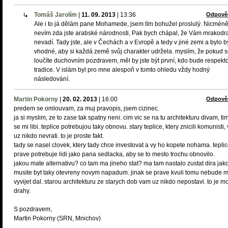
Tomáš Jarolím
|
11. 09. 2013
|
13:36
Odpově
Ale i to já dělám pane Mohamede, jsem tím bohužel proslulý. Nicmén
nevím zda jste arabské národnosti, Pak bych chápal, že Vám mrakodr
nevadí. Tady jste, ale v Čechách a v Evropě a tedy v jiné zemi a bylo b
vhodné, aby si každá země svůj charakter udržela. myslím, že pokud 
loučíte duchovním pozdravem, měl by jste být první, kdo bude respekt
tradice. V islám byl pro mne alespoň v tomto ohledu vždy hodný
následování.
Martin Pokorny
|
20. 02. 2013
|
16:00
Odpově
predem se omlouvam, za muj pravopis, jsem cizinec.
ja si myslim, ze to zase tak spatny neni. cim vic se na tu architekturu divam, tim
se mi libi. teplice potrebujou taky obnovu. stary teplice, ktery znicili komunisti
uz nikdo nevrati. to je proste fakt.
tady se nasel clovek, ktery tady chce investovat a vy ho kopete nohama. tepli
prave potrebuje lidi jako pana sedlacka, aby se to mesto trochu obnovilo.
jakou mate alternativu? co tam ma jineho stat? ma tam nastalo zustat dira jak
musite byt taky otevreny novym napadum. jinak se prave kvuli tomu nebude 
vyvijet dal. starou architekturu ze starych dob vam uz nikdo nepostavi. to je m
drahy.
S pozdravem,
Martin Pokorny (SRN, Mnichov)