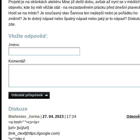
Projekt je na stránkách ateliéru Mise již delší dobu, avšak až nyní se v médiíc
objevilo, kde by měl věžák stát - na nezastavěném plácku před dnešní plavec
Hodí se na místo? Je současný stav Šanova ten nejlepší nebo je pořádku ho
změnit? Je to dobrý nápad nebo špatný nápad nebo jaký je to nápad? Diskutu
zde.
Vložte odpověď:
Jméno:
Komentář:
Diskuze
Blahoslav_Jurina
|
27. 04. 2023
|
17:24
Odpově
<a href=" ">cs</a>
[url= ]sc[/url]
[link_сtext](https://google.com)
"sc":http://