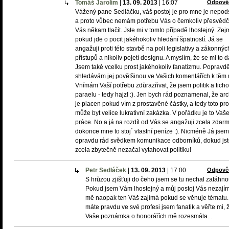
Tomáš Jarolím
|
13. 09. 2013
|
16:07
Odpově
Vážený pane Sedláčku, váš postoj je pro mne je nepod
a proto vůbec nemám potřebu Vás o čemkoliv přesvědčv
Vás někam tlačít. Jste mi v tomto případě lhostejný. Ze
pokud jde o pocit jakéhokoliv hledání špatností. Já se
angažuji proti této stavbě na poli legislativy a zákonnýc
přístupů a nikoliv pojetí designu. A myslím, že se mi to da
Jsem také vcelku prost jakéhokoliv fanatizmu. Popravd
shledávám jej povětšinou ve Vašich komentářích k těm
Vnímám Vaší potřebu zdůrazňvat, že jsem politik a tich
paraelu - tedy hajzI :). Jen bych rád poznamenal, že arc
je placen pokud vím z prostavěné částky, a tedy toto pr
může byt velice lukrativní zakázka. V pořádku je to Vaš
práce. No a já na rozdíl od Vás se angažuji zcela zdarm
dokonce mne to stoj´ vlastní peníze :). Nicméně Já jsem
opravdu rád svědkem komunikace odborníků, dokud js
zcela zbytečně nezačal vytahovat politiku!
Petr Sedláček
|
13. 09. 2013
|
17:00
Odpově
S hrůzou zjišťuji do čeho jsem se tu nechal zatáhno
Pokud jsem Vám lhostejný a můj postoj Vás nezají
mě naopak ten Váš zajímá pokud se věnuje tématu.
máte pravdu ve své profesi jsem fanatik a věřte mi, 
Vaše poznámka o honorářích mě rozesmála...