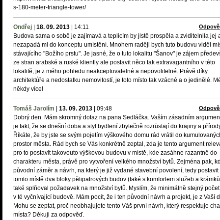
s-180-meter-triangle-tower/
Ondřej
|
18. 09. 2013
|
14:11
Odpově
Budova sama o sobě je zajímavá a teplicím by jistě prospěla a zviditelnila jej 
nezapadá mi do konceptu umístění. Mnohem raději bych tuto budovu viděl mí
stávajícího "Božího prstu". Je jasné, že o tuto lokalitu "Šanov" je zájem přede
ze stran arabské a ruské kliently ale postavit něco tak extravagantního v této
lokalitě, je z mého pohledu neakceptovatelné a nepovolitelné. Právě díky
architektůře a nedostatku nemovitostí, je toto místo tak vzácné a o jedinělé. M
někdy více!
Tomáš Jarolím
|
13. 09. 2013
|
09:48
Odpově
Dobrý den. Mám skromný dotaz na pana Sedláčka. Vaším zásadním argumen
je fakt, že se dnešní doba a styl bydlení zbytečně rozrůstají do krajiny a přírody
Říkáte, že by jste se svým pojetím výškového domu rád vrátil do kumulovanýc
prostor města. Rád bych se Vás konkrétně zeptal, zda je tento argument releva
pro to postavit takovouto výškovou budovu v místě, kde zasáhne razantně do
charakteru města, právě pro vytvoření velkého množství bytů. Zejména pak, k
původní záměr a návrh, na který je již vydané stavební povolení, tedy postavit
tomto místě dva bloky pětipatrových budov (také s komfortem služeb a krámků
také splňoval požadavek na množství bytů. Myslím, že minimálně stejný počet
v té vyčnívající budově. Mám pocit, že i ten původní návrh a projekt, je z Vaší d
Mohu se zeptat, proč neobhajujete tento Váš první návrh, který respektuje cha
místa? Děkuji za odpověď.