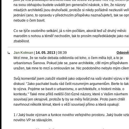
na svou obhajobu budete uvádět jen generační náskok, s tím, že názory
mladých architektů jsou druhořadé, protože si nikdy pořádně nezkusili ve
jednání (ano, to opravdu v předchozím příspěvku naznačujete!), tak se op
nebude o čem bavit.
Co se týče osobního setkání, já s ním počítám, akorát teď už druhý měsíc
marodím s nohou a téměř nechodím, tak to prosím nepředkládejte jako na
zbabělost.
Jan Kolman
|
14. 05. 2013
|
08:39
Odpově
Mrzí mne, že se naše debata odklonila od toho, o čem měla být, a to je
urbanismus Šanova. Pokud jste se, pane architekte, cítil mým příspěvkem
uražen, tak mne to mrzí a omlouvám se. Nic podobného nebylo mým cílem
Svůj komentář jsem založil vlastně jako odpověď na vaši vlastní výzvu v té
diskusi: "Jako pachatel budu rád čelit rozumným argumentům. Berte to tak,
to výzva. Pojdme se bavit o urbanismu, o architektuře, o historii místa. o
kontextu." Také mne příliš netěší číst různé názory, které s Vašim návrhem
souvisejí jen okrajově, protože ty by se měly řešit jinde. Proto jsem chtěl
navrhnout několik témat, které s věží souvisejí přímo a která opakuji:
1 / Jaký bude význam a funkce nového veřejného prostoru. Jaký bude vzt
nového VP se stávajícím.