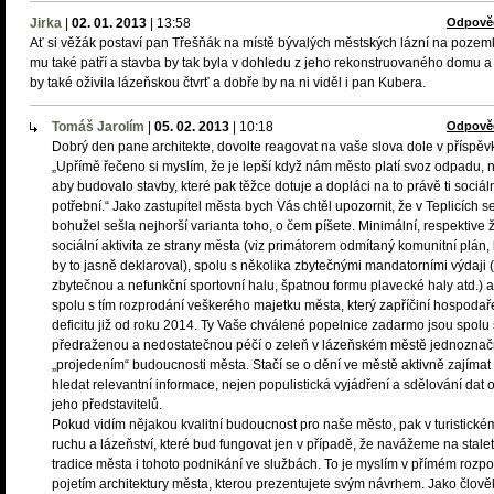
Jirka
|
02. 01. 2013
|
13:58
Odpově
Ať si věžák postaví pan Třešňák na místě bývalých městských lázní na pozem
mu také patří a stavba by tak byla v dohledu z jeho rekonstruovaného domu a 
by také oživila lázeňskou čtvrť a dobře by na ni viděl i pan Kubera.
Tomáš Jarolím
|
05. 02. 2013
|
10:18
Odpově
Dobrý den pane architekte, dovolte reagovat na vaše slova dole v příspěv
„Upřímě řečeno si myslím, že je lepší když nám město platí svoz odpadu, 
aby budovalo stavby, které pak těžce dotuje a dopláci na to právě ti sociál
potřební.“ Jako zastupitel města bych Vás chtěl upozornit, že v Teplicích s
bohužel sešla nejhorší varianta toho, o čem píšete. Minimální, respektive
sociální aktivita ze strany města (viz primátorem odmítaný komunitní plán, 
by to jasně deklaroval), spolu s několika zbytečnými mandatorními výdaji 
zbytečnou a nefunkční sportovní halu, špatnou formu plavecké haly atd.) a
spolu s tím rozprodání veškerého majetku města, který zapříčiní hospodař
deficitu již od roku 2014. Ty Vaše chválené popelnice zadarmo jsou spolu 
předraženou a nedostatečnou péčí o zeleň v lázeňském městě jednozna
„projedením“ budoucnosti města. Stačí se o dění ve městě aktivně zajímat
hledat relevantní informace, nejen populistická vyjádření a sdělování dat 
jeho představitelů.
Pokud vidím nějakou kvalitní budoucnost pro naše město, pak v turistické
ruchu a lázeňství, které bud fungovat jen v případě, že navážeme na stale
tradice města i tohoto podnikání ve službách. To je myslím v přímém rozpo
pojetím architektury města, kterou prezentujete svým návrhem. Jako člově