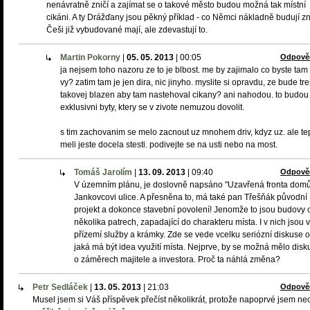
nenávratně zničí a zajímat se o takové město budou možná tak místní
cikáni. A ty Drážďany jsou pěkný příklad - co Němci nákladně budují z
Češi již vybudované mají, ale zdevastují to.
Martin Pokorny
|
05. 05. 2013
|
00:05
Odpově
ja nejsem toho nazoru ze to je blbost. me by zajimalo co byste tam
vy? zatim tam je jen dira, nic jinyho. myslite si opravdu, ze bude tr
takovej blazen aby tam nastehoval cikany? ani nahodou. to budou
exklusivni byty, ktery se v zivote nemuzou dovolit.
s tim zachovanim se melo zacnout uz mnohem driv, kdyz uz. ale te
meli jeste docela stesti. podivejte se na usti nebo na most.
Tomáš Jarolím
|
13. 09. 2013
|
09:40
Odpově
V územním plánu, je doslovně napsáno "Uzavřená fronta dom
Jankovcovi ulice. A přesněna to, má také pan Třešňák původní
projekt a dokonce stavební povolení! Jenomže to jsou budovy 
několika patrech, zapadající do charakteru místa. I v nich jsou v
přízemí služby a krámky. Zde se vede vcelku seriózní diskuse o
jaká má být idea využití místa. Nejprve, by se možná mělo disk
o záměrech majitele a investora. Proč ta náhlá změna?
Petr Sedláček
|
13. 05. 2013
|
21:03
Odpově
Musel jsem si Váš příspěvek přečíst několikrát, protože napoprvé jsem ne