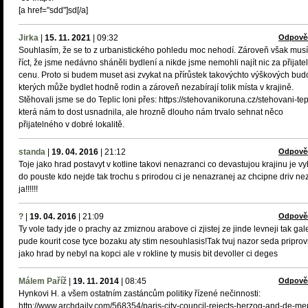
[a href="sdd"]sd[/a]
Jirka
|
15. 11. 2021
|
09:32
Odpově
Souhlasím, že se to z urbanistického pohledu moc nehodí. Zároveň však mus
říct, že jsme nedávno sháněli bydlení a nikde jsme nemohli najít nic za přijate
cenu. Proto si budem muset asi zvykat na přírůstek takovýchto výškových budo
kterých může bydlet hodně rodin a zároveň nezabírají tolik místa v krajině.
Stěhovali jsme se do Teplic loni přes: https://stehovanikoruna.cz/stehovani-tep
která nám to dost usnadnila, ale hrozně dlouho nám trvalo sehnat něco
přijatelného v dobré lokalitě.
standa
|
19. 04. 2016
|
21:12
Odpově
Toje jako hrad postavyt v kotline takovi nenazranci co devastujou krajinu je v
do pouste kdo nejde tak trochu s prirodou ci je nenazranej az chcipne driv ne
ja!!!!!!
?
|
19. 04. 2016
|
21:09
Odpově
Ty vole tady jde o prachy az zmiznou arabove ci zjistej ze jinde levneji tak gal
pude kourit cose tyce bozaku aty stim nesouhlasis!Tak tvuj nazor seda priprov
jako hrad by nebyl na kopci ale v rokline ty musis bit devoller ci deges
Málem Paříž
|
19. 11. 2014
|
08:45
Odpově
Hynkovi H. a všem ostatním zastáncům politiky řízené nečinnosti:
http://www.archdaily.com/568354/paris-city-council-rejects-herzog-and-de-me