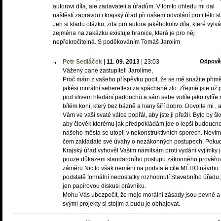
autorovi díla, ale zadavateli a úřadům. V tomto ohledu mi dal
naštěstí zapravdu i krajský úřad při našem odvolání proti této s
Jen si kladu otázku, zda pro autora jakéhokoliv díla, které vytvá
zejména na zakázku existuje hranice, která je pro něj
nepřekročitelná. S poděkováním Tomáš Jarolím
Petr Sedláček
|
11. 09. 2013
|
23:03
Odpově
Vážený pane zastupiteli Jarolíme,
Proč mám z vašeho příspěvku pocit, že se mě snažíte přimě
jakési morální sebereflexi za spáchané zlo. Zřejmě jste už př
pod vlivem hledání padouchů a sám sebe vidíte jako rytíře 
bílém koni, který bez bázně a hany šíří dobro. Dovolte mi ,
Vám ve vaší svaté válce popřál, aby jste ji přežil. Bylo by š
aby člověk kterému jak předpokládám jde o lepší budoucno
našeho města se utopil v nekonstruktivních sporech. Neví
čem zakládáte své úvahy o nezákonných postupech. Poku
Krajský úřad vyhověl Vašim námitkám proti vydání vyjímky j
pouze důkazem standardního postupu zákonného prověřo
záměru.Nic to však nemění na podstatě cíle MÉHO návrhu.
podstatě formální nedostatky rozhodnutí Stavebního úřadu 
jen papírovou diskusi právníku.
Mohu Vás ubezpečit, že moje morální zásady jsou pevné a
svými projekty si stojím a budu je obhajovat.