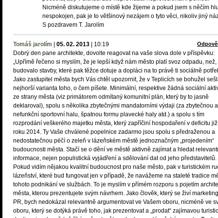
Nicméně diskutujeme o místě kde žijeme a pokud jsem s něčím hl
nespokojen, pak je to většinový nezájem o tyto věci, nikoliv jiný náz
S pozdravem T. Jarolím
Tomáš jarolím
|
05. 02. 2013
|
10:19
Odpově
Dobrý den pane architekte, dovolte reagovat na vaše slova dole v příspěvku:
„Upřímě řečeno si myslím, že je lepší když nám město platí svoz odpadu, než,
budovalo stavby, které pak těžce dotuje a dopláci na to právě ti sociálně potře
Jako zastupitel města bych Vás chtěl upozornit, že v Teplicích se bohužel seš
nejhorší varianta toho, o čem píšete. Minimální, respektive žádná sociální akti
ze strany města (viz primátorem odmítaný komunitní plán, který by to jasně
deklaroval), spolu s několika zbytečnými mandatorními výdaji (za zbytečnou a
nefunkční sportovní halu, špatnou formu plavecké haly atd.) a spolu s tím
rozprodání veškerého majetku města, který zapříčiní hospodaření v deficitu již
roku 2014. Ty Vaše chválené popelnice zadarmo jsou spolu s předraženou a
nedostatečnou péčí o zeleň v lázeňském městě jednoznačným „projedením“
budoucnosti města. Stačí se o dění ve městě aktivně zajímat a hledat relevant
informace, nejen populistická vyjádření a sdělování dat od jeho představitelů.
Pokud vidím nějakou kvalitní budoucnost pro naše město, pak v turistickém r
lázeňství, které bud fungovat jen v případě, že navážeme na staleté tradice mě
tohoto podnikání ve službách. To je myslím v přímém rozporu s pojetím archite
města, kterou prezentujete svým návrhem. Jako člověk, který se živí marketi
PR, bych nedokázal relevantně argumentovat ve Vašem oboru, nicméně ve 
oboru, který se dotýká právě toho, jak prezentovat a „prodat“ zajímavou turisti