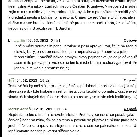
destinaci zodpovědně říkám, že stavět mrakodrapy v lázeňském centru Teplic 
nesmyslné. Asi jako v Lurdách, nebo v Českém Krumlově. V neposlední řadě
zajímá, mrzí a aktivizuje nestandardní, lobbystické a protizákonné praktiky zá
a úředníků města a bohatého investora. Chápu, že pro Vás je to chleba, ale i
obživa má své hranice, které minimálně pro mne nekončí u toho, že se tvářím,
něco nevidím! S pozdravem T. Jarolím
aladin
|
07. 02. 2013
|
21:51
Odpově
Plně s Vámi souhlasím pane Jarolíme a jsem opravdu rád, že je na radnici
člověk, který jen slepě nenásleduje a nepřitakává p. Kuberovi a jeho
"nohsledům". Konečně někdo pravými slovy pojmenoval, to co je dávno z
Jsem mile překvapen. Více se na tomto místě k tomu nechci vyjadřovat. Př
jenom je to web o architektuře. :-)
Jiří
|
04. 02. 2013
|
18:12
Odpově
Tento věžák by měl stát tam kde se již něco podobného postavilo a stojí a né 
staré zástavby kde historie našeho města čpí z každého pomalu z každého ro
škoda těch starých domů co se zbouralo a ostavily se místo nich králíkárny :-((
Martin Jonáš
|
02. 01. 2013
|
20:24
Odpově
Nejde náhodou o hru na růžového slona? Představí se něco, co působí jako
červený hadr na býka, tím se dá téma a potichu se připravuje někde jinde něc
jiného? Nebo se připraví na stejném míste to, o čem se pak nakonec rekne: Uf
lepší cokoliv, nez ten puvodni růžový slon?