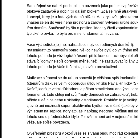
Samořejmě se nabízí pochopit ten pozemek jako proluku v převáž
blokové zástavbě a doplnit ji dalším blokem. Zdá se mně atraktivní
koncept, který je u řadových domů blíže k Masarykově - předzahra
vnášejí zeleň do veřejného prostoru a zároveň vytvářejí určité sou
těm domům. Současně by šlo o posílení identity čtvrti zopakování
typického prvku. To byla pro mne fundamentální úvaha.
Vaše východisko je jiné: nahradit co nejvíce rodinných domků, tj.
"naskládat" (to nemyslím pohrdlivě) co nejvíce bytů do vnitřního mě
tohoto pohledu je věž logické řešení: při té koncentraci obyvatel při
stávající domy nejspíš opravdu méně, než jiné zastavovací plány. 
tohoto pohledu je Vaše řešení zajímavé a provokativní.
Motivace stěhovat se do urban sprawlů je většinou spíš iracionální
(čtenářům diskuse velmi doporučuji útlou knížku Pavla Hniličky "Sí
Kaše", která je velmi důkladnou a přitom stravitelnou analýzou toh
fenoménu). Lidé chtějí mít svůj "malý domeček se zahrádkou", třeb
někde u dálnice nebo u skládky v Modlanech. Problém to je veliký
zjevně ani možnosti super-atraktivního bydlení ve městě (jaké by v
výhledem na Teplice, hory atp. asi nabídla) neodradí většinu lidí o
tohotu snu o předměstské idyle. To ovšem není ani v nejmenším kri
věže, ale spíše povzdech.
O veřejném prostoru v okolí věže se s Vámi budu moc rád kolegiál