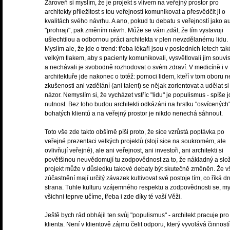
Zároveň si myslím, že je projekt s vlivem na veřejný prostor pro
architekty příležitost s tou veřejností komunikovat a přesvědčit ji o
kvalitách svého návrhu. A ano, pokud tu debatu s veřejností jako au
"prohraji", pak změním návrh. Může se vám zdát, že tím vystavuji
ušlechtilou a odbornou práci architekta v plen nevzdělanému lidu.
Myslím ale, že jde o trend: třeba lékaři jsou v posledních letech ta
velkým tlakem, aby s pacienty komunikovali, vysvětlovali jim souvis
a nechávali je svobodně rozhodovat o svém zdraví. V medicíně i v
architektuře jde nakonec o totéž: pomoci lidem, kteří v tom oboru 
zkušenosti ani vzdělání (ani talent) se nějak zorientovat a udělat si
názor. Nemyslím si, že vycházet vstříc "lidu" je populismus - spíše 
nutnost. Bez toho budou architekti odkázáni na hrstku "osvícených
bohatých klientů a na veřejný prostor je nikdo nenechá sáhnout.
Toto vše zde takto obšírně píši proto, že sice vzrůstá poptávka po
veřejné prezentaci velkých projektů (stojí sice na soukromém, ale
ovlivňují veřejné), ale ani veřejnost, ani investoři, ani architekti si
povětšinou neuvědomují tu zodpovědnost za to, že nákladný a slož
projekt může v důsledku takové debaty být skutečně změněn. Že v
zúčastnění mají určitý závazek kultivovat své postoje tím, co říká d
strana. Tuhle kulturu vzájemného respektu a zodpovědnosti se, my
všichni teprve učíme, třeba i zde díky té vaší Věži.
Ještě bych rád obhájil ten svůj "populismus" - architekt pracuje pro
klienta. Není v klientově zájmu čelit odporu, který vyvolává činnost