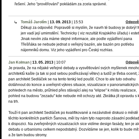
řešení. Jeho "prověřování" pokládám za zcela správné.
Tomáš Jarolím
|
13. 09. 2013
|
15:53
Odpově
Děkuji za odpověd. Popravdě si myslím, že navrh té budovy je dobrý!
jen vadí její umimstění. Technicky ( viz rezultát Krajského úřadu) i estet
Jinak nevím zda máme stejné informace, ale podle vyjádření pana
Třešňáka se nebude jednat o veřejný bazén, ale bazén pro potŕebu
nájemníků domu. Viz jeho vyjádření pro Český rozhlas.
Jan Kolman
|
13. 05. 2013
|
10:07
Odpově
Je pravda, že na nějaké veřejné debaty a vysvětlování svých myšlenek mnoh
architektů kašle (a tak si pod sebou podřezávají větev) a tudíž je třeba ocenit,
pan architekt Sedláček se na tento tenký led pouští. Chce to ale tuto odvahu
dotáhnout do konce a uveřejnit výkres situace, vizualizace v panoramatických
pohledech na město, průhled přes stávající alej na "elipse" k místu realizace,
pohled na budovu "zezadu" kde nebude mít ochozy atd. Zkrátka jít opravdu s 
na trh.
Touží-li pan architekt Sedláček po kvalifikované a nezávistivé diskusi o městě
těchto konkrétních partiích Šanova, měl by nám tyto naprosto zásadní podklad
k dispozici. Na zveřejněných vizualizacích sice vidíme design fasády, ten je al
debatu o urbanismu celkem nepodstatný. Dozvídáme se jen, kolik to bude mít
a že tam budou stromy.