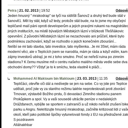
Petra
|
21. 02. 2013
|
19:52
Odpově
Jeden hnusný " mrakodrap" se tyčí na sídlišti Šanov2 a druhý teď bude stát v
šanově1. Měl by stát, když už tedy, protože stát bude, na to jsme my obyčejní
tepličané malí páni oproti developerům a jejich pravými rukami na magistráte
jiných institucích, na místě bývalých Městských lázní v blízkosti Třešňákovic
opevnění. Z původní Městských lázní se nezachovalo ani průčelí, které bylo
podmínkou zachování, když se rozhodlo o jejich konečném zbourání...
Nelíbí se mi tato stavba, tato investice, tato myšlenka.. Je mi 35let, mám ráda
moderní věci, ale v Teplicích jsem se narodila, mám je ráda a když vidím, kam
zájmy investorů ubírají, je mi z toho smutno. Proč se neřeší ruina po zimním
stadionu? K čemu musíme mít v centru našeho malého města vedle sebe dva
obchodní domy?? Vždyť je to k smíchu, teda vlastně k pláči...
Mohammed Al Maktoum bin Maktoum
|
23. 03. 2013
|
11:35
Odpově
Tepličáci, otevřte oči dál a nedívejte se jen na sebe. Co vy jste pro Teplice
udělali, proč jste vy za starého režimu takhle neprotestovali proti zborání
Trnovan, výstavbě Božího prstu, či devastaci Zimního stadionu panem
Prokůpkem a spol. Vy a vaši sousedé utrácíte peníze v nedalekých
Drážďanech, vybíjíte se sportem v zahraničí a už nikdo neřešil zrušení bik
parku u Angru. Nekritizujte hnusný mrakodrap, začněte kritizovat lidi z va
okolí, kteří jako politické špičky vytunelovali fondy z EU na předražené za
S pozdravem
Alláhakhbar