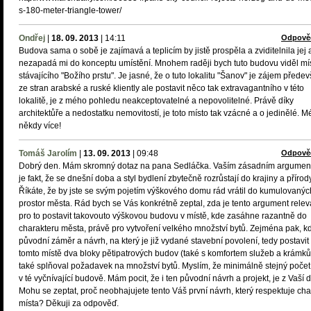
s-180-meter-triangle-tower/
Ondřej
|
18. 09. 2013
|
14:11
Odpově
Budova sama o sobě je zajímavá a teplicím by jistě prospěla a zviditelnila jej 
nezapadá mi do konceptu umístění. Mnohem raději bych tuto budovu viděl mí
stávajícího "Božího prstu". Je jasné, že o tuto lokalitu "Šanov" je zájem přede
ze stran arabské a ruské kliently ale postavit něco tak extravagantního v této
lokalitě, je z mého pohledu neakceptovatelné a nepovolitelné. Právě díky
architektůře a nedostatku nemovitostí, je toto místo tak vzácné a o jedinělé. M
někdy více!
Tomáš Jarolím
|
13. 09. 2013
|
09:48
Odpově
Dobrý den. Mám skromný dotaz na pana Sedláčka. Vaším zásadním argumen
je fakt, že se dnešní doba a styl bydlení zbytečně rozrůstají do krajiny a přírody
Říkáte, že by jste se svým pojetím výškového domu rád vrátil do kumulovanýc
prostor města. Rád bych se Vás konkrétně zeptal, zda je tento argument releva
pro to postavit takovouto výškovou budovu v místě, kde zasáhne razantně do
charakteru města, právě pro vytvoření velkého množství bytů. Zejména pak, k
původní záměr a návrh, na který je již vydané stavební povolení, tedy postavit
tomto místě dva bloky pětipatrových budov (také s komfortem služeb a krámků
také splňoval požadavek na množství bytů. Myslím, že minimálně stejný počet
v té vyčnívající budově. Mám pocit, že i ten původní návrh a projekt, je z Vaší d
Mohu se zeptat, proč neobhajujete tento Váš první návrh, který respektuje cha
místa? Děkuji za odpověď.