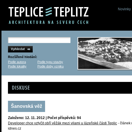
Novinky
Rozšířené hledání:
Podle autora
Podle typu stavby
Podle lokality
Podle doby vzniku
Diskuse
Šanovská věž
Založeno: 12. 11. 2012 | Počet příspěvků: 94
Developer chce vztyčit obří věžák mezi vilami u lázeňské části Teplic
- článek
idnes.cz