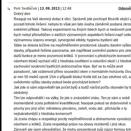
Petr Sedláček
|
13. 09. 2013
|
12:48
Odpově
Dobrý den
Reaguji na Vaš skomný dotaz k věci. Správně jste pochopil filozofii stojící 
pozadí tohoto řešení. nebyla to však jen tato úvaha záměrně podaná zkrz
extrémní příklad. Takový experiment na živých lidech bych si nedovolil po
bych nebyl přesvědčen o dalších významných aspektech řešení.např cel
významnou úsporu energií, synergické efekty, hygienu bydlení atd
Stále se dokola točíme na nepřiměřeném prostorové zásahu daném výšk
stavby, případně řešíme panorama, ale například uvolnění parteru pro zel
další funkce je mimo pozornost kritiků. V porovnání s předchozím konven
návrhem bloků vychází věž z hlediska osvětlení a oslunění okolí i z hledis
zachování soukromí bydlících jednoznačne lépe. Byť se to může jevit
paradoxní., tak vzálenost přímo sousedící oken v normálním horizontu člo
je min 50 metrů oproti 15m v případě bloku! Kolik lidí za čas zdvihne oči, a
uvědomilo výšku stavby pokud bede procházet kolem?
Jak jste si sám odpověděl tak počet bytů a tudíž nárůst počtu obyvatel by b
obdobný.
Tím lze odpovědět i na výtky, že jde o znásobění zisku. Ten je sám o sobě
momentálně zcela pofiidérní kvantifikovat. Naopak pokud se dobrovolně 
plochy pro jiný účel: městskou plovárnu, zeleň, vodu atd...přicházíte o ty
nejlukrativnější z hlediska komerce!!!
Já zcela chápu a respektuji pocity nepřiměřenosti a disharmonie vyvolán
návrhem u kritiků. Zcela respektuji právo na obavy rezidentů i jiný vkus.
Zároveň ale jsem přesvědčen, že mohu prezentovat svůj názor formou toh