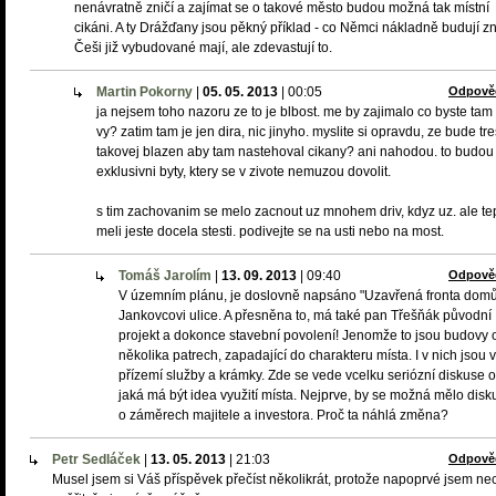
nenávratně zničí a zajímat se o takové město budou možná tak místní
cikáni. A ty Drážďany jsou pěkný příklad - co Němci nákladně budují z
Češi již vybudované mají, ale zdevastují to.
Martin Pokorny
|
05. 05. 2013
|
00:05
Odpově
ja nejsem toho nazoru ze to je blbost. me by zajimalo co byste tam
vy? zatim tam je jen dira, nic jinyho. myslite si opravdu, ze bude tr
takovej blazen aby tam nastehoval cikany? ani nahodou. to budou
exklusivni byty, ktery se v zivote nemuzou dovolit.
s tim zachovanim se melo zacnout uz mnohem driv, kdyz uz. ale te
meli jeste docela stesti. podivejte se na usti nebo na most.
Tomáš Jarolím
|
13. 09. 2013
|
09:40
Odpově
V územním plánu, je doslovně napsáno "Uzavřená fronta dom
Jankovcovi ulice. A přesněna to, má také pan Třešňák původní
projekt a dokonce stavební povolení! Jenomže to jsou budovy 
několika patrech, zapadající do charakteru místa. I v nich jsou v
přízemí služby a krámky. Zde se vede vcelku seriózní diskuse o
jaká má být idea využití místa. Nejprve, by se možná mělo disk
o záměrech majitele a investora. Proč ta náhlá změna?
Petr Sedláček
|
13. 05. 2013
|
21:03
Odpově
Musel jsem si Váš příspěvek přečíst několikrát, protože napoprvé jsem ne