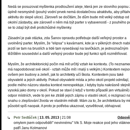
Nedá se posuzovat myšlenka prodloužení aleje, která jen ze slovního popisu 
úplně nesmyslně (pouhý vodní prvek nemá dostatečnou atraktivitu, aby přitah
aktivitu do slepé ulice). Zároveň se dočítám, že dům bude mít velký odstup od
okolní zástavby, ale zároveň v něm má být parter s vybaveností - z pouhého p
se to zdají být dvě protichůdné myšlenky.
Zásadní je pak otázka, zda Šanov opravdu potřebuje další veřejný prostor a
uvolněný parter. Myslím, že "elipsa" s kavárnami, kde je v pěkných dnech nabi
jezdí se tam na bruslích a lidé tam vysedávají na lavičkách, je jednoznačným
těžištěm sousedství a další veřejný prostor bude její funkci spíš rozmělňovat.
Myslím, že architektonický počin má mít určitý vztah ke kontextu. (To nezname
má napodobovat své okolí - vztah může mít i malý s velkým.) Kontextem nejs
ovšem jen budovy a zeleň, jak to architekty učí škola. Kontextem jsou také
obyvatelé a jejich aktivity. Pokud obyvatelé místa a jeho okolí projekt odmítají,
podle mého názoru stavba kontext nerespektuje, i kdyby byla nakrásně stejně
vysoká jako domy v okolí. Pokud se staví (i když v tomto případě jen virtuálně)
odpor místních, vede to jen ke ztrátě jejich zájmu o vlastní okolí, o rezignaci n
snahu o zlepšování života ve vlastním městě. Mám za to, že architektura by m
působit spíš naopak. A proto je potřeba ukazovat, vysvětlovat, obhajovat.
Petr Sedláček
|
13. 05. 2013
|
21:08
Odpově
omylem jsem odpověděl" nevinnému" Vik S. Moje reakce pod jeho vlákn
patří Janu Kolmanovi