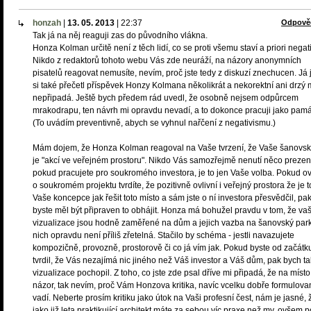
honzah
|
13. 05. 2013
|
22:37
Odpově
Tak já na něj reaguji zas do původního vlákna.
Honza Kolman určitě není z těch lidí, co se proti všemu staví a priori negat
Nikdo z redaktorů tohoto webu Vás zde neuráží, na názory anonymních
pisatelů reagovat nemusíte, nevím, proč jste tedy z diskuzí znechucen. Já
si také přečetl příspěvek Honzy Kolmana několikrát a nekorektní ani drzý 
nepřipadá. Ještě bych předem rád uvedl, že osobně nejsem odpůrcem
mrakodrapu, ten návrh mi opravdu nevadí, a to dokonce pracuji jako pamá
(To uvádím preventivně, abych se vyhnul nařčení z negativismu.)
Mám dojem, že Honza Kolman reagoval na Vaše tvrzení, že Vaše šanovsk
je "akcí ve veřejném prostoru". Nikdo Vás samozřejmě nenutí něco prezen
pokud pracujete pro soukromého investora, je to jen Vaše volba. Pokud 
o soukromém projektu tvrdíte, že pozitivně ovlivní i veřejný prostora že je t
Vaše koncepce jak řešit toto místo a sám jste o ní investora přesvědčil, pa
byste měl být připraven to obhájit. Honza má bohužel pravdu v tom, že va
vizualizace jsou hodně zaměřené na dům a jejich vazba na šanovský park
nich opravdu není příliš zřetelná. Stačilo by schéma - jestli navazujete
kompozičně, provozně, prostorově či co já vím jak. Pokud byste od začátk
tvrdil, že Vás nezajímá nic jiného než Váš investor a Váš dům, pak bych t
vizualizace pochopil. Z toho, co jste zde psal dříve mi připadá, že na míst
názor, tak nevím, proč Vám Honzova kritika, navíc vcelku dobře formulova
vadí. Neberte prosím kritiku jako útok na Vaši profesní čest, nám je jasné, 
jako již leta praktikující architekt máte za sebou víc praxe než my, ovšem 