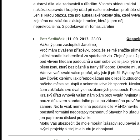
autorovi díla, ale zadavateli a úřadům. V tomto ohledu mi dal
naštěstí zapravdu i krajský úřad při našem odvolání proti této s
Jen si kladu otázku, zda pro autora jakéhokoliv díla, které vytvá
zejména na zakázku existuje hranice, která je pro něj
nepřekročitelná. S poděkováním Tomáš Jarolím
Petr Sedláček
|
11. 09. 2013
|
23:03
Odpově
Vážený pane zastupiteli Jarolíme,
Proč mám z vašeho příspěvku pocit, že se mě snažíte přimě
jakési morální sebereflexi za spáchané zlo. Zřejmě jste už př
pod vlivem hledání padouchů a sám sebe vidíte jako rytíře 
bílém koni, který bez bázně a hany šíří dobro. Dovolte mi ,
Vám ve vaší svaté válce popřál, aby jste ji přežil. Bylo by š
aby člověk kterému jak předpokládám jde o lepší budoucno
našeho města se utopil v nekonstruktivních sporech. Neví
čem zakládáte své úvahy o nezákonných postupech. Poku
Krajský úřad vyhověl Vašim námitkám proti vydání vyjímky j
pouze důkazem standardního postupu zákonného prověřo
záměru.Nic to však nemění na podstatě cíle MÉHO návrhu.
podstatě formální nedostatky rozhodnutí Stavebního úřadu 
jen papírovou diskusi právníku.
Mohu Vás ubezpečit, že moje morální zásady jsou pevné a
svými projekty si stojím a budu je obhajovat.