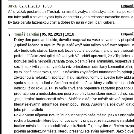
Jirka
|
02. 01. 2013
|
13:58
Odpově
Ať si věžák postaví pan Třešňák na místě bývalých městských lázní na pozem
mu také patří a stavba by tak byla v dohledu z jeho rekonstruovaného domu a 
by také oživila lázeňskou čtvrť a dobře by na ni viděl i pan Kubera.
Tomáš Jarolím
|
05. 02. 2013
|
10:18
Odpově
Dobrý den pane architekte, dovolte reagovat na vaše slova dole v příspěv
„Upřímě řečeno si myslím, že je lepší když nám město platí svoz odpadu, 
aby budovalo stavby, které pak těžce dotuje a dopláci na to právě ti sociál
potřební.“ Jako zastupitel města bych Vás chtěl upozornit, že v Teplicích s
bohužel sešla nejhorší varianta toho, o čem píšete. Minimální, respektive
sociální aktivita ze strany města (viz primátorem odmítaný komunitní plán, 
by to jasně deklaroval), spolu s několika zbytečnými mandatorními výdaji 
zbytečnou a nefunkční sportovní halu, špatnou formu plavecké haly atd.) a
spolu s tím rozprodání veškerého majetku města, který zapříčiní hospodař
deficitu již od roku 2014. Ty Vaše chválené popelnice zadarmo jsou spolu 
předraženou a nedostatečnou péčí o zeleň v lázeňském městě jednozna
„projedením“ budoucnosti města. Stačí se o dění ve městě aktivně zajímat
hledat relevantní informace, nejen populistická vyjádření a sdělování dat 
jeho představitelů.
Pokud vidím nějakou kvalitní budoucnost pro naše město, pak v turistické
ruchu a lázeňství, které bud fungovat jen v případě, že navážeme na stale
tradice města i tohoto podnikání ve službách. To je myslím v přímém rozpo
pojetím architektury města, kterou prezentujete svým návrhem. Jako člově