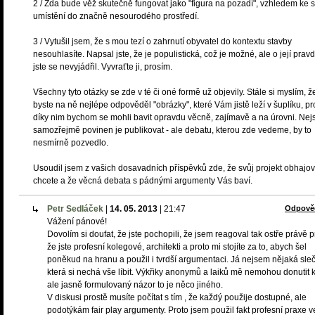
2 / Zda bude věž skutečně fungovat jako "figura na pozadí", vzhledem ke
umístění do značně nesourodého prostředí.
3 / Vytušil jsem, že s mou tezí o zahrnutí obyvatel do kontextu stavby
nesouhlasíte. Napsal jste, že je populistická, což je možné, ale o její pravd
jste se nevyjádřil. Vyvraťte ji, prosím.
Všechny tyto otázky se zde v té či oné formě už objevily. Stále si myslím, ž
byste na ně nejlépe odpověděl "obrázky", které Vám jistě leží v šuplíku, p
díky nim bychom se mohli bavit opravdu věcně, zajímavě a na úrovni. Nej
samozřejmě povinen je publikovat - ale debatu, kterou zde vedeme, by to
nesmírně pozvedlo.
Usoudil jsem z vašich dosavadních příspěvků zde, že svůj projekt obhajov
chcete a že věcná debata s pádnými argumenty Vás baví.
Petr Sedláček
|
14. 05. 2013
|
21:47
Odpově
Vážení pánové!
Dovolím si doufat, že jste pochopili, že jsem reagoval tak ostře právě p
že jste profesní kolegové, architekti a proto mi stojíte za to, abych šel
poněkud na hranu a použil i tvrdší argumentaci. Já nejsem nějaká sleč
která si nechá vše líbit. Výkřiky anonymů a laiků mě nemohou donutit k
ale jasně formulovaný názor to je něco jiného.
V diskusi prostě musíte počítat s tím , že každý použije dostupné, ale
podotýkám fair play argumenty. Proto jsem použil fakt profesní praxe v