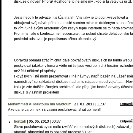
diskuze o novém Prioru/ Rozhodně to nejsme my , kdo si tu větev už uřízl.
Ještě něco k té odvaze jít s kůží na trh. Víte jaký je to pocit vysvětlovat a
obhajovat svůj návrh přímo na místě samém místním dotčeným sousedům
to vím. S nějakými akademickými kecy v teple internetu se to nedá srovnat
Promiňte , ale o kontextu mě nepoučujte. ...a pokud chcete dělat politiku ta
poslední odstavec je populismus přímo učebnicový
Opravdu pomalu ztrácím chuť dále pokračovat v diskusích na tomto webu
poskytovat jakékoliv téma a věřte mi že jsou věci po nichž toužím rozhodn
než číst některé příspěvky
I když bych jistě mohl prezentovat i jiné návrhy / např. bazén na Lázeňsk
náměstí byť se zakladatel diskuze nad tímto nápadem podivuje/...........Ne
kolik je zde dalších činných architektů, ale přeju jim hodně odvahy účastni
diskuzí s vlastním projektem
Mohammed Al Maktoum bin Maktoum
|
23. 03. 2013
|
11:37
Odpově
A vy pane Jarolímek, i s vašimi posluhovači Shut up men!!
honzah
|
05. 05. 2013
|
00:37
Odpově
Slovo posluhovač by se mělo (zvlášť v internetových diskusích) zakázat, j
ohavné, připomíná mi to politické procesy 50. let.