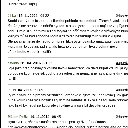
[a href="sdd"]sd[/a]
Jirka
|
15. 11. 2021
|
09:32
Odpově
Souhlasím, že se to z urbanistického pohledu moc nehodí. Zároveň však mus
říct, že jsme nedávno sháněli bydlení a nikde jsme nemohli najít nic za přijate
cenu. Proto si budem muset asi zvykat na přírůstek takovýchto výškových budo
kterých může bydlet hodně rodin a zároveň nezabírají tolik místa v krajině.
Stěhovali jsme se do Teplic loni přes: https://stehovanikoruna.cz/stehovani-tep
která nám to dost usnadnila, ale hrozně dlouho nám trvalo sehnat něco
přijatelného v dobré lokalitě.
standa
|
19. 04. 2016
|
21:12
Odpově
Toje jako hrad postavyt v kotline takovi nenazranci co devastujou krajinu je v
do pouste kdo nejde tak trochu s prirodou ci je nenazranej az chcipne driv ne
ja!!!!!!
?
|
19. 04. 2016
|
21:09
Odpově
Ty vole tady jde o prachy az zmiznou arabove ci zjistej ze jinde levneji tak gal
pude kourit cose tyce bozaku aty stim nesouhlasis!Tak tvuj nazor seda priprov
jako hrad by nebyl na kopci ale v rokline ty musis bit devoller ci deges
Málem Paříž
|
19. 11. 2014
|
08:45
Odpově
Hynkovi H. a všem ostatním zastáncům politiky řízené nečinnosti:
http://www.archdaily.com/568354/paris-city-council-rejects-herzog-and-de-me