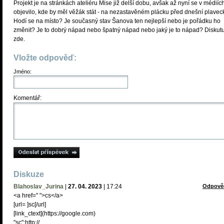
Projekt je na stránkách ateliéru Mise již delší dobu, avšak až nyní se v médiíc
objevilo, kde by měl věžák stát - na nezastavěném plácku před dnešní plavec
Hodí se na místo? Je současný stav Šanova ten nejlepší nebo je pořádku ho
změnit? Je to dobrý nápad nebo špatný nápad nebo jaký je to nápad? Diskutu
zde.
Vložte odpověď:
Jméno:
Komentář:
Diskuze
Blahoslav_Jurina
|
27. 04. 2023
|
17:24
Odpově
<a href=" ">cs</a>
[url= ]sc[/url]
[link_сtext](https://google.com)
"sc":http://