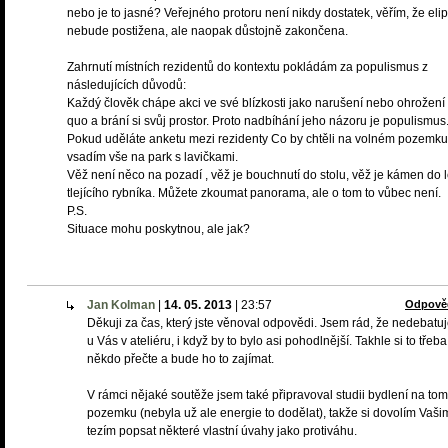
nebo je to jasné? Veřejného protoru není nikdy dostatek, věřím, že eli
nebude postižena, ale naopak důstojně zakončena.
Zahrnutí místních rezidentů do kontextu pokládám za populismus z
následujících důvodů:
Každý člověk chápe akci ve své blízkosti jako narušení nebo ohrožení 
quo a brání si svůj prostor. Proto nadbíhání jeho názoru je populismus
Pokud uděláte anketu mezi rezidenty Co by chtěli na volném pozemku
vsadím vše na park s lavičkami.
Věž není něco na pozadí , věž je bouchnutí do stolu, věž je kámen do 
tlejícího rybníka. Můžete zkoumat panorama, ale o tom to vůbec není.
P.S.
Situace mohu poskytnou, ale jak?
Jan Kolman
|
14. 05. 2013
|
23:57
Odpově
Děkuji za čas, který jste věnoval odpovědi. Jsem rád, že nedebat
u Vás v ateliéru, i když by to bylo asi pohodlnější. Takhle si to třeba
někdo přečte a bude ho to zajímat.
V rámci nějaké soutěže jsem také připravoval studii bydlení na tom
pozemku (nebyla už ale energie to dodělat), takže si dovolím Vaši
tezím popsat některé vlastní úvahy jako protiváhu.