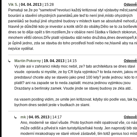
Vik S.
|
04. 04. 2013
|
15:28
Odpově
Pamatuji se.že po "sametové"revoluci každý kritizoval styl výstavby měst,sam
bourání a stavění ohyzdných paneláků,ale teď to není jiné,místo ohyzdných
paneláků se budují jiné ohyzdné budovy v místech kam se absolutně nehodí,
hlavně je důležité kdo je investor a kolik strčil do obálky.Dělo se to za bolševi
dnes se to děje opět s tím rozdílem,že v obálce není částka v řádech stokorun
mnohem větší obnos.Dřív platil výstavbu stát nebo družstva,dnes developeři,
je ůplně jedno, zda se stavba do toho prostředí hodí nebo ne,hlavně aby na n
nejvíce vydělal.
Martin Pokorny
|
19. 04. 2013
|
14:15
Odpově
Vy jste asi v zahranici nikdy moc nebil, ze? tato architektura se dnes stavi
vsude. opravdu si myslite, ze by CR byla vyjimkou? to teda nevim, jakou 
predstavu! chcete aby se stavelo jako pred 100 lety? jeste jednou: kdo to
platit? ani na zapade se to neda zaplatit. mozna jedinou vyjimkou jsou
Drazdany a berlinsky zamek. Vsude jinde se stavej budovy ze zkla atd..
na vasem posting vidim, ze umite jen kritizovat. kdyby slo podle vas, tak b
bychom dnes sedeli jeste v budkach ze slami.
mk
|
04. 05. 2013
|
14:17
Odpově
Ano, moderně se staví všude. Proto bychom měli opatrovat vše, co ná
může odlišit a přivést k nám turisty/lázeňské hosty. Jen naprostý blb st
moderní mrakodrapy ve staré vilové zástavbě, tím totiž genius loci mís