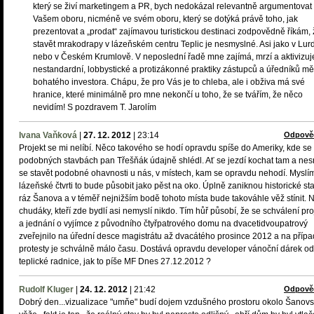
který se živí marketingem a PR, bych nedokázal relevantně argumentovat
Vašem oboru, nicméně ve svém oboru, který se dotýká právě toho, jak
prezentovat a „prodat“ zajímavou turistickou destinaci zodpovědně říkám,
stavět mrakodrapy v lázeňském centru Teplic je nesmyslné. Asi jako v Lur
nebo v Českém Krumlově. V neposlední řadě mne zajímá, mrzí a aktivizuj
nestandardní, lobbystické a protizákonné praktiky zástupců a úředníků mě
bohatého investora. Chápu, že pro Vás je to chleba, ale i obživa má své
hranice, které minimálně pro mne nekončí u toho, že se tvářím, že něco
nevidím! S pozdravem T. Jarolím
Ivana Vaňková
|
27. 12. 2012
|
23:14
Odpově
Projekt se mi nelíbí. Něco takového se hodí opravdu spíše do Ameriky, kde se
podobných stavbách pan Třešňák údajně shlédl. Ať se jezdí kochat tam a nes
se stavět podobné ohavnosti u nás, v místech, kam se opravdu nehodí. Myslím
lázeňské čtvrti to bude působit jako pěst na oko. Úplně zaniknou historické st
ráz Šanova a v téměř nejnižším bodě tohoto místa bude takováhle věž stínit. 
chudáky, kteří zde bydlí asi nemyslí nikdo. Tím hůř působí, že se schválení pro
a jednání o vyjímce z původního čtyřpatrového domu na dvacetidvoupatrový
zveřejnilo na úřední desce magistrátu až dvacátého prosince 2012 a na příp
protesty je schválně málo času. Dostává opravdu developer vánoční dárek od
teplické radnice, jak to píše MF Dnes 27.12.2012 ?
Rudolf Kluger
|
24. 12. 2012
|
21:42
Odpově
Dobrý den...vizualizace "umňe" budí dojem vzdušného prostoru okolo Šanov