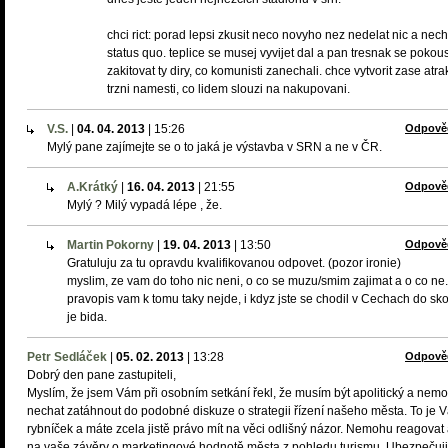
chci rict: porad lepsi zkusit neco novyho nez nedelat nic a nech
status quo. teplice se musej vyvijet dal a pan tresnak se pokous
zakitovat ty diry, co komunisti zanechali. chce vytvorit zase atrak
trzni namesti, co lidem slouzi na nakupovani.
V.S.
|
04. 04. 2013
|
15:26
Odpově
Mylý pane zajímejte se o to jaká je výstavba v SRN a ne v ČR.
A.Krátký
|
16. 04. 2013
|
21:55
Odpově
Mylý ? Milý vypadá lépe , že.
Martin Pokorny
|
19. 04. 2013
|
13:50
Odpově
Gratuluju za tu opravdu kvalifikovanou odpovet. (pozor ironie)
myslim, ze vam do toho nic neni, o co se muzu/smim zajimat a o co ne.
pravopis vam k tomu taky nejde, i kdyz jste se chodil v Cechach do skol
je bida.
Petr Sedláček
|
05. 02. 2013
|
13:28
Odpově
Dobrý den pane zastupiteli,
Myslím, že jsem Vám při osobním setkání řekl, že musím být apolitický a nem
nechat zatáhnout do podobné diskuze o strategii řízení našeho města. To je 
rybníček a máte zcela jistě právo mít na věci odlišný názor. Nemohu reagovat 
na vaše závěry o marketingové hodnotě města z pohledu turismu. Ubezpečuj