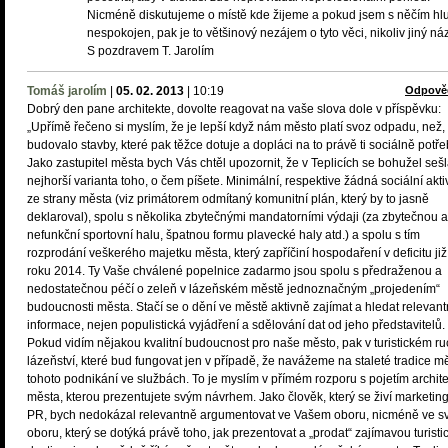
Nicméně diskutujeme o místě kde žijeme a pokud jsem s něčím hl
nespokojen, pak je to většinový nezájem o tyto věci, nikoliv jiný náz
S pozdravem T. Jarolím
Tomáš jarolím
|
05. 02. 2013
|
10:19
Odpově
Dobrý den pane architekte, dovolte reagovat na vaše slova dole v příspěvku:
„Upřímě řečeno si myslím, že je lepší když nám město platí svoz odpadu, než,
budovalo stavby, které pak těžce dotuje a dopláci na to právě ti sociálně potře
Jako zastupitel města bych Vás chtěl upozornit, že v Teplicích se bohužel seš
nejhorší varianta toho, o čem píšete. Minimální, respektive žádná sociální akti
ze strany města (viz primátorem odmítaný komunitní plán, který by to jasně
deklaroval), spolu s několika zbytečnými mandatorními výdaji (za zbytečnou a
nefunkční sportovní halu, špatnou formu plavecké haly atd.) a spolu s tím
rozprodání veškerého majetku města, který zapříčiní hospodaření v deficitu již
roku 2014. Ty Vaše chválené popelnice zadarmo jsou spolu s předraženou a
nedostatečnou péčí o zeleň v lázeňském městě jednoznačným „projedením“
budoucnosti města. Stačí se o dění ve městě aktivně zajímat a hledat relevant
informace, nejen populistická vyjádření a sdělování dat od jeho představitelů.
Pokud vidím nějakou kvalitní budoucnost pro naše město, pak v turistickém r
lázeňství, které bud fungovat jen v případě, že navážeme na staleté tradice mě
tohoto podnikání ve službách. To je myslím v přímém rozporu s pojetím archite
města, kterou prezentujete svým návrhem. Jako člověk, který se živí marketi
PR, bych nedokázal relevantně argumentovat ve Vašem oboru, nicméně ve 
oboru, který se dotýká právě toho, jak prezentovat a „prodat“ zajímavou turisti