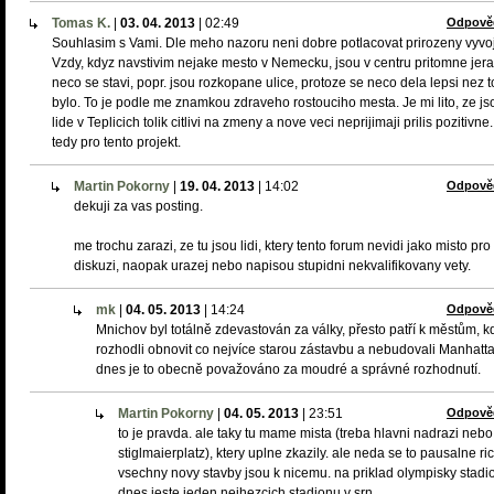
Tomas K.
|
03. 04. 2013
|
02:49
Odpově
Souhlasim s Vami. Dle meho nazoru neni dobre potlacovat prirozeny vyvoj
Vzdy, kdyz navstivim nejake mesto v Nemecku, jsou v centru pritomne jer
neco se stavi, popr. jsou rozkopane ulice, protoze se neco dela lepsi nez t
bylo. To je podle me znamkou zdraveho rostouciho mesta. Je mi lito, ze js
lide v Teplicich tolik citlivi na zmeny a nove veci neprijimaji prilis pozitivn
tedy pro tento projekt.
Martin Pokorny
|
19. 04. 2013
|
14:02
Odpově
dekuji za vas posting.
me trochu zarazi, ze tu jsou lidi, ktery tento forum nevidi jako misto pro
diskuzi, naopak urazej nebo napisou stupidni nekvalifikovany vety.
mk
|
04. 05. 2013
|
14:24
Odpově
Mnichov byl totálně zdevastován za války, přesto patří k městům, k
rozhodli obnovit co nejvíce starou zástavbu a nebudovali Manhatta
dnes je to obecně považováno za moudré a správné rozhodnutí.
Martin Pokorny
|
04. 05. 2013
|
23:51
Odpově
to je pravda. ale taky tu mame mista (treba hlavni nadrazi nebo
stiglmaierplatz), ktery uplne zkazily. ale neda se to pausalne ric
vsechny novy stavby jsou k nicemu. na priklad olympisky stadio
dnes jeste jeden nejhezcich stadionu v srn.