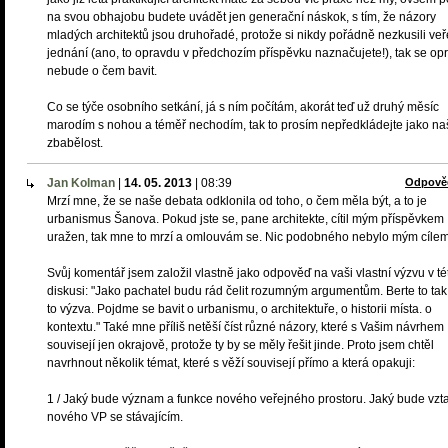
na svou obhajobu budete uvádět jen generační náskok, s tím, že názory
mladých architektů jsou druhořadé, protože si nikdy pořádně nezkusili ve
jednání (ano, to opravdu v předchozím příspěvku naznačujete!), tak se op
nebude o čem bavit.
Co se týče osobního setkání, já s ním počítám, akorát teď už druhý měsíc
marodím s nohou a téměř nechodím, tak to prosím nepředkládejte jako na
zbabělost.
Jan Kolman
|
14. 05. 2013
|
08:39
Odpově
Mrzí mne, že se naše debata odklonila od toho, o čem měla být, a to je
urbanismus Šanova. Pokud jste se, pane architekte, cítil mým příspěvkem
uražen, tak mne to mrzí a omlouvám se. Nic podobného nebylo mým cílem
Svůj komentář jsem založil vlastně jako odpověď na vaši vlastní výzvu v té
diskusi: "Jako pachatel budu rád čelit rozumným argumentům. Berte to tak,
to výzva. Pojdme se bavit o urbanismu, o architektuře, o historii místa. o
kontextu." Také mne příliš netěší číst různé názory, které s Vašim návrhem
souvisejí jen okrajově, protože ty by se měly řešit jinde. Proto jsem chtěl
navrhnout několik témat, které s věží souvisejí přímo a která opakuji:
1 / Jaký bude význam a funkce nového veřejného prostoru. Jaký bude vzt
nového VP se stávajícím.