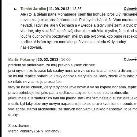
Tomáš Jarolím
|
11. 09. 2013
|
13:36
Odpově
Ale i to já dělám pane Mohamede, jsem tím bohužel proslulý. Nicmén
nevím zda jste arabské národnosti, Pak bych chápal, že Vám mrakodr
nevadí. Tady jste, ale v Čechách a v Evropě a tedy v jiné zemi a bylo b
vhodné, aby si každá země svůj charakter udržela. myslím, že pokud 
loučíte duchovním pozdravem, měl by jste být první, kdo bude respekt
tradice. V islám byl pro mne alespoň v tomto ohledu vždy hodný
následování.
Martin Pokorny
|
20. 02. 2013
|
16:00
Odpově
predem se omlouvam, za muj pravopis, jsem cizinec.
ja si myslim, ze to zase tak spatny neni. cim vic se na tu architekturu divam, tim
se mi libi. teplice potrebujou taky obnovu. stary teplice, ktery znicili komunisti
uz nikdo nevrati. to je proste fakt.
tady se nasel clovek, ktery tady chce investovat a vy ho kopete nohama. tepli
prave potrebuje lidi jako pana sedlacka, aby se to mesto trochu obnovilo.
jakou mate alternativu? co tam ma jineho stat? ma tam nastalo zustat dira jak
musite byt taky otevreny novym napadum. jinak se prave kvuli tomu nebude 
vyvijet dal. starou architekturu ze starych dob vam uz nikdo nepostavi. to je m
drahy.
S pozdravem,
Martin Pokorny (SRN, Mnichov)