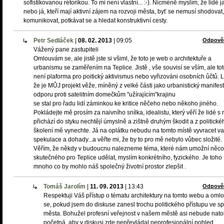
sofistikovanou rétorikou. To mi není vlastní... :-). Nicméně myslím, že lidé j
nebo já, kteří mají aktivní zájem na rozvoji města, byť se nemusí shodovat,
komunikovat, potkávat se a hledat konstruktivní cesty.
Petr Sedláček
|
08. 02. 2013
|
09:05
Odpově
Vážený pane zastupiteli
Omlouvám se, ale jistě jste si všiml, že toto je web o architektuře a
urbanismu se zaměřením na Teplice. Jistě , vše souvisí se vším, ale to
není plaforma pro poitický aktivismus nebo vyřizováni osobních ůčtů. Li
že je MŮJ projekt věže, míněný z velké části jako urbanistický manifest
odporu proti satelitním domečkům "užírajícím"krajinu
se stal pro řadu lidí záminkou ke kritice něčeho nebo někoho jiného.
Pokládejte mě prosím za naivního snílka, idealistu, který věří že lidé s 
přichází do styku nechtějí úmyslně a zištně druhým škodit a z politické
školení mě vynechte. Já na oplátku nebudu na tomto místě vyvracet v
spekulace a dohady...a věřte mi, že by to pro mě nebylo vůbec složité.
Věřím, že někdy v budoucnu nalezneme téma, které nám umožní něco
skutečného pro Teplice udělat, myslím konkrétního, fyzického. Je toho
mnoho co by mohlo náš společný životní prostor zlepšit .
Tomáš Jarolím
|
11. 09. 2013
|
13:43
Odpově
Respektuji Váš přístup o tématu architektury na tomto webu a om
se, pokud jsem do diskuse zanesl trochu politického přístupu ve s
města. Bohužel profesní veřejnost v našem městě asi nebude natol
početná, aby v diskusi zde nepřevládal neprofesionální pohled.