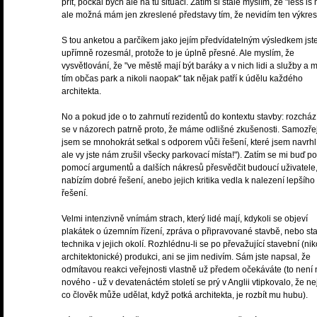
přít, počkal bych ale na tu situaci. Zatím si stále myslím, že "less is
ale možná mám jen zkreslené představy tím, že nevidím ten výkres
S tou anketou a parčíkem jako jejím předvídatelným výsledkem js
upřímně rozesmál, protože to je úplně přesné. Ale myslím, že
vysvětlování, že "ve městě mají být baráky a v nich lidi a služby a 
tím občas park a nikoli naopak" tak nějak patří k údělu každého
architekta.
No a pokud jde o to zahrnutí rezidentů do kontextu stavby: rozchá
se v názorech patrně proto, že máme odlišné zkušenosti. Samozř
jsem se mnohokrát setkal s odporem vůči řešení, které jsem navrhl 
ale vy jste nám zrušil všecky parkovací místa!"). Zatím se mi buď po
pomocí argumentů a dalších nákresů přesvědčit budoucí uživatele
nabízím dobré řešení, anebo jejich kritika vedla k nalezení lepšího
řešení.
Velmi intenzivně vnímám strach, který lidé mají, kdykoli se objeví
plakátek o územním řízení, zpráva o připravované stavbě, nebo st
technika v jejich okolí. Rozhlédnu-li se po převažující stavební (nik
architektonické) produkci, ani se jim nedivím. Sám jste napsal, že
odmítavou reakci veřejnosti vlastně už předem očekáváte (to není 
nového - už v devatenáctém století se prý v Anglii vtipkovalo, že nej
co člověk může udělat, když potká architekta, je rozbít mu hubu).