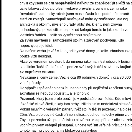
chvíli kdy jsem se cítil neoprávněně nařknut ze zbabělostí jít s kůží na t
už je taková výhoda profesní věkové převahy a věřte mi, že i já jako
"revoluční" studentský ročník jsem musel často čelit podobné obraně
starších kolegů. Samozřejmě nevím jaké máte vy zkušenosti, ale boj
architekta s okolím / myšleno úřady, aktivisté, klienti/ není zrovna
jednoduchý a pokud cítíte despekt od kolegů berete to jako zradu ve
vlastních řadách.... tolik na vysvětlenou mojí reakce.
Za svým návrhem si samozřejmě stojím a zároveň pochybuji. Kdo
nepochybuje je idiot.
Na našem webu je věž v kategorii bytové domy , nikoliv urbanismus a 
pouze vizu designu.
Akce ve veřejném prostoru byla míněna jako manifest odporu k bující
satelitním "kaším". Lidé utrácí peníze své i svých dětí stavbou v krajin
existujicí infrastrukturu
Nevážíme si ceny země. Věž je cca 80 rodinných domků tj cca 80 000
volné přírody.
Do výpočtu spáleného benzínu nebo nafty při dojíždění za všemi nutn
aktivitami se nebudu pouštět.... a je toho víc
Pozemek ,který jsem proto použil je v podstatě brownfields. Kdo mluví
lázeňské vilové čtvrti, nikdy tam nebyl. Nikdo s ním nedokázal nic uděl
Pokud mluvím o veřejném parteru: věž stojí v těžišti pozemku na ploše
25m. Vstup do obytné části přímo z ulice... obchodní plochy přímo z uli
Zbytek pozemku užit pro městskou plovárnu -vstup přímo z ulice, a zel
vodním prvkem veřejně přístupná. Chcete vyčíslit veřejně přístupné pl
tohoto návrhu v porovnání s blokovou zástavbou