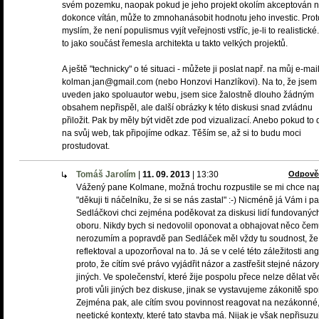
svém pozemku, naopak pokud je jeho projekt okolím akceptován 
dokonce vítán, může to zmnohanásobit hodnotu jeho investic. Prot
myslím, že není populismus vyjít veřejnosti vstříc, je-li to realistické
to jako součást řemesla architekta u takto velkých projektů.
A ještě "technicky" o té situaci - můžete ji poslat např. na můj e-mail
kolman.jan@gmail.com (nebo Honzovi Hanzlíkovi). Na to, že jsem 
uveden jako spoluautor webu, jsem sice žalostně dlouho žádným
obsahem nepřispěl, ale další obrázky k této diskusi snad zvládnu
přiložit. Pak by měly být vidět zde pod vizualizací. Anebo pokud to 
na svůj web, tak připojíme odkaz. Těším se, až si to budu moci
prostudovat.
Tomáš Jarolím
|
11. 09. 2013
|
13:30
Odpově
Vážený pane Kolmane, možná trochu rozpustile se mi chce na
"děkuji ti náčelníku, že si se nás zastal" :-) Nicméně já Vám i p
Sedláčkovi chci zejména poděkovat za diskusi lidí fundovanýc
oboru. Nikdy bych si nedovolil oponovat a obhajovat něco če
nerozumím a popravdě pan Sedláček měl vždy tu soudnost, že
reflektoval a upozorňoval na to. Já se v celé této záležitosti an
proto, že cítím své právo vyjádřit názor a zastřešit stejné názory
jiných. Ve společenství, které žije pospolu přece nelze dělat věc
proti vůli jiných bez diskuse, jinak se vystavujeme zákonitě sp
Zejména pak, ale cítím svou povinnost reagovat na nezákonné,
neetické kontexty, které tato stavba má. Nijak je však nepřisuzuj