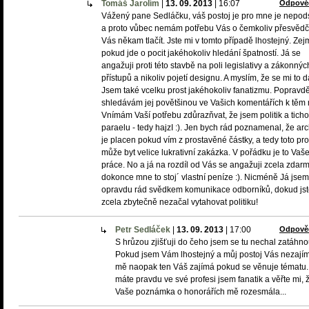
Tomáš Jarolím
|
13. 09. 2013
|
16:07
Odpově
Vážený pane Sedláčku, váš postoj je pro mne je nepod
a proto vůbec nemám potřebu Vás o čemkoliv přesvědčv
Vás někam tlačít. Jste mi v tomto případě lhostejný. Ze
pokud jde o pocit jakéhokoliv hledání špatností. Já se
angažuji proti této stavbě na poli legislativy a zákonnýc
přístupů a nikoliv pojetí designu. A myslím, že se mi to da
Jsem také vcelku prost jakéhokoliv fanatizmu. Popravd
shledávám jej povětšinou ve Vašich komentářích k těm
Vnímám Vaší potřebu zdůrazňvat, že jsem politik a tich
paraelu - tedy hajzI :). Jen bych rád poznamenal, že arc
je placen pokud vím z prostavěné částky, a tedy toto pr
může byt velice lukrativní zakázka. V pořádku je to Vaš
práce. No a já na rozdíl od Vás se angažuji zcela zdarm
dokonce mne to stoj´ vlastní peníze :). Nicméně Já jsem
opravdu rád svědkem komunikace odborníků, dokud js
zcela zbytečně nezačal vytahovat politiku!
Petr Sedláček
|
13. 09. 2013
|
17:00
Odpově
S hrůzou zjišťuji do čeho jsem se tu nechal zatáhno
Pokud jsem Vám lhostejný a můj postoj Vás nezají
mě naopak ten Váš zajímá pokud se věnuje tématu.
máte pravdu ve své profesi jsem fanatik a věřte mi, 
Vaše poznámka o honorářích mě rozesmála...