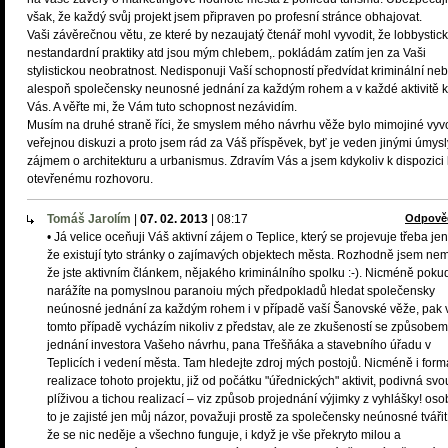
však, že každý svůj projekt jsem připraven po profesní stránce obhajovat.
Vaši závěrečnou větu, ze které by nezaujatý čtenář mohl vyvodit, že lobbystic
nestandardní praktiky atd jsou mým chlebem,. pokládám zatím jen za Vaši
stylistickou neobratnost. Nedisponuji Vaší schopností předvídat kriminální ne
alespoň společensky neunosné jednání za každým rohem a v každé aktivitě 
Vás. A věřte mi, že Vám tuto schopnost nezávidím.
Musím na druhé straně říci, že smyslem mého návrhu věže bylo mimojiné vyvo
veřejnou diskuzi a proto jsem rád za Váš příspěvek, byť je veden jinými úmysl
zájmem o architekturu a urbanismus. Zdravím Vás a jsem kdykoliv k dispozici 
otevřenému rozhovoru.
Tomáš Jarolím
|
07. 02. 2013
|
08:17
Odpově
• Já velice oceňuji Váš aktivní zájem o Teplice, který se projevuje třeba jen
že existují tyto stránky o zajímavých objektech města. Rozhodně jsem nem
že jste aktivním článkem, nějakého kriminálního spolku :-). Nicméně poku
narážíte na pomyslnou paranoiu mých předpokladů hledat společensky
neúnosné jednání za každým rohem i v případě vaší Šanovské věže, pak 
tomto případě vycházím nikoliv z představ, ale ze zkušeností se způsobem
jednání investora Vašeho návrhu, pana Třešňáka a stavebního úřadu v
Teplicích i vedení města. Tam hledejte zdroj mých postojů. Nicméně i form
realizace tohoto projektu, již od počátku "úřednických" aktivit, podivná svo
plíživou a tichou realizací – viz způsob projednání výjimky z vyhlášky! oso
to je zajisté jen můj názor, považuji prostě za společensky neúnosné tvářit
že se nic neděje a všechno funguje, i když je vše překryto milou a