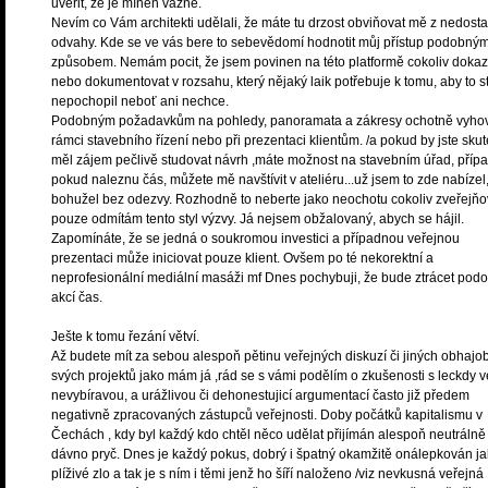
uvěřit, že je míněn vážně.
Nevím co Vám architekti udělali, že máte tu drzost obviňovat mě z nedosta
odvahy. Kde se ve vás bere to sebevědomí hodnotit můj přístup podobný
způsobem. Nemám pocit, že jsem povinen na této platformě cokoliv doka
nebo dokumentovat v rozsahu, který nějaký laik potřebuje k tomu, aby to s
nepochopil neboť ani nechce.
Podobným požadavkům na pohledy, panoramata a zákresy ochotně vyho
rámci stavebního řízení nebo při prezentaci klientům. /a pokud by jste sku
měl zájem pečlivě studovat návrh ,máte možnost na stavebním úřad, příp
pokud naleznu čás, můžete mě navštívit v ateliéru...už jsem to zde nabízel
bohužel bez odezvy. Rozhodně to neberte jako neochotu cokoliv zveřejňo
pouze odmítám tento styl výzvy. Já nejsem obžalovaný, abych se hájil.
Zapomínáte, že se jedná o soukromou investici a případnou veřejnou
prezentaci může iniciovat pouze klient. Ovšem po té nekorektní a
neprofesionální mediální masáži mf Dnes pochybuji, že bude ztrácet pod
akcí čas.
Ješte k tomu řezání větví.
Až budete mít za sebou alespoň pětinu veřejných diskuzí či jiných obhajo
svých projektů jako mám já ,rád se s vámi podělím o zkušenosti s leckdy v
nevybíravou, a urážlivou či dehonestujicí argumentací často již předem
negativně zpracovaných zástupců veřejnosti. Doby počátků kapitalismu v
Čechách , kdy byl každý kdo chtěl něco udělat přijímán alespoň neutrálně
dávno pryč. Dnes je každý pokus, dobrý i špatný okamžitě onálepkován j
plíživé zlo a tak je s ním i těmi jenž ho šíří naloženo /viz nevkusná veřejná