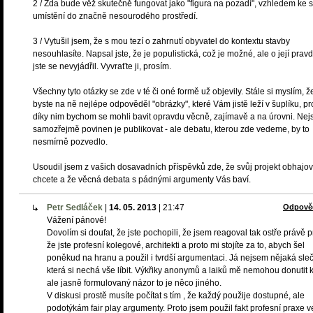
2 / Zda bude věž skutečně fungovat jako "figura na pozadí", vzhledem ke
umístění do značně nesourodého prostředí.
3 / Vytušil jsem, že s mou tezí o zahrnutí obyvatel do kontextu stavby
nesouhlasíte. Napsal jste, že je populistická, což je možné, ale o její pravd
jste se nevyjádřil. Vyvraťte ji, prosím.
Všechny tyto otázky se zde v té či oné formě už objevily. Stále si myslím, ž
byste na ně nejlépe odpověděl "obrázky", které Vám jistě leží v šuplíku, p
díky nim bychom se mohli bavit opravdu věcně, zajímavě a na úrovni. Nej
samozřejmě povinen je publikovat - ale debatu, kterou zde vedeme, by to
nesmírně pozvedlo.
Usoudil jsem z vašich dosavadních příspěvků zde, že svůj projekt obhajov
chcete a že věcná debata s pádnými argumenty Vás baví.
Petr Sedláček
|
14. 05. 2013
|
21:47
Odpově
Vážení pánové!
Dovolím si doufat, že jste pochopili, že jsem reagoval tak ostře právě p
že jste profesní kolegové, architekti a proto mi stojíte za to, abych šel
poněkud na hranu a použil i tvrdší argumentaci. Já nejsem nějaká sleč
která si nechá vše líbit. Výkřiky anonymů a laiků mě nemohou donutit k
ale jasně formulovaný názor to je něco jiného.
V diskusi prostě musíte počítat s tím , že každý použije dostupné, ale
podotýkám fair play argumenty. Proto jsem použil fakt profesní praxe v