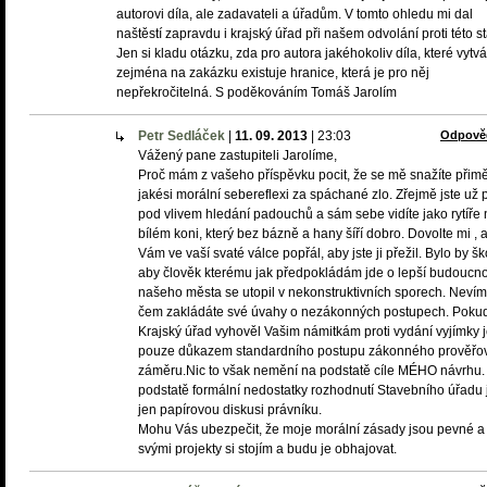
autorovi díla, ale zadavateli a úřadům. V tomto ohledu mi dal
naštěstí zapravdu i krajský úřad při našem odvolání proti této s
Jen si kladu otázku, zda pro autora jakéhokoliv díla, které vytvá
zejména na zakázku existuje hranice, která je pro něj
nepřekročitelná. S poděkováním Tomáš Jarolím
Petr Sedláček
|
11. 09. 2013
|
23:03
Odpově
Vážený pane zastupiteli Jarolíme,
Proč mám z vašeho příspěvku pocit, že se mě snažíte přimě
jakési morální sebereflexi za spáchané zlo. Zřejmě jste už př
pod vlivem hledání padouchů a sám sebe vidíte jako rytíře 
bílém koni, který bez bázně a hany šíří dobro. Dovolte mi ,
Vám ve vaší svaté válce popřál, aby jste ji přežil. Bylo by š
aby člověk kterému jak předpokládám jde o lepší budoucno
našeho města se utopil v nekonstruktivních sporech. Neví
čem zakládáte své úvahy o nezákonných postupech. Poku
Krajský úřad vyhověl Vašim námitkám proti vydání vyjímky j
pouze důkazem standardního postupu zákonného prověřo
záměru.Nic to však nemění na podstatě cíle MÉHO návrhu.
podstatě formální nedostatky rozhodnutí Stavebního úřadu 
jen papírovou diskusi právníku.
Mohu Vás ubezpečit, že moje morální zásady jsou pevné a
svými projekty si stojím a budu je obhajovat.