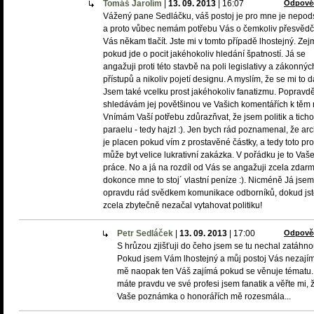
Tomáš Jarolím
|
13. 09. 2013
|
16:07
Odpově
Vážený pane Sedláčku, váš postoj je pro mne je nepod
a proto vůbec nemám potřebu Vás o čemkoliv přesvědčv
Vás někam tlačít. Jste mi v tomto případě lhostejný. Ze
pokud jde o pocit jakéhokoliv hledání špatností. Já se
angažuji proti této stavbě na poli legislativy a zákonnýc
přístupů a nikoliv pojetí designu. A myslím, že se mi to da
Jsem také vcelku prost jakéhokoliv fanatizmu. Popravd
shledávám jej povětšinou ve Vašich komentářích k těm
Vnímám Vaší potřebu zdůrazňvat, že jsem politik a tich
paraelu - tedy hajzI :). Jen bych rád poznamenal, že arc
je placen pokud vím z prostavěné částky, a tedy toto pr
může byt velice lukrativní zakázka. V pořádku je to Vaš
práce. No a já na rozdíl od Vás se angažuji zcela zdarm
dokonce mne to stoj´ vlastní peníze :). Nicméně Já jsem
opravdu rád svědkem komunikace odborníků, dokud js
zcela zbytečně nezačal vytahovat politiku!
Petr Sedláček
|
13. 09. 2013
|
17:00
Odpově
S hrůzou zjišťuji do čeho jsem se tu nechal zatáhno
Pokud jsem Vám lhostejný a můj postoj Vás nezají
mě naopak ten Váš zajímá pokud se věnuje tématu.
máte pravdu ve své profesi jsem fanatik a věřte mi, 
Vaše poznámka o honorářích mě rozesmála...