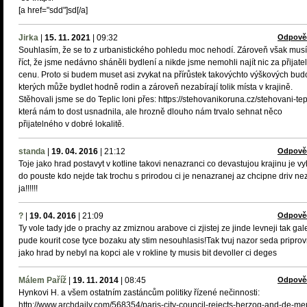
[a href="sdd"]sd[/a]
Jirka
|
15. 11. 2021
|
09:32
Odpově
Souhlasím, že se to z urbanistického pohledu moc nehodí. Zároveň však mus
říct, že jsme nedávno sháněli bydlení a nikde jsme nemohli najít nic za přijate
cenu. Proto si budem muset asi zvykat na přírůstek takovýchto výškových budo
kterých může bydlet hodně rodin a zároveň nezabírají tolik místa v krajině.
Stěhovali jsme se do Teplic loni přes: https://stehovanikoruna.cz/stehovani-tep
která nám to dost usnadnila, ale hrozně dlouho nám trvalo sehnat něco
přijatelného v dobré lokalitě.
standa
|
19. 04. 2016
|
21:12
Odpově
Toje jako hrad postavyt v kotline takovi nenazranci co devastujou krajinu je v
do pouste kdo nejde tak trochu s prirodou ci je nenazranej az chcipne driv ne
ja!!!!!!
?
|
19. 04. 2016
|
21:09
Odpově
Ty vole tady jde o prachy az zmiznou arabove ci zjistej ze jinde levneji tak gal
pude kourit cose tyce bozaku aty stim nesouhlasis!Tak tvuj nazor seda priprov
jako hrad by nebyl na kopci ale v rokline ty musis bit devoller ci deges
Málem Paříž
|
19. 11. 2014
|
08:45
Odpově
Hynkovi H. a všem ostatním zastáncům politiky řízené nečinnosti:
http://www.archdaily.com/568354/paris-city-council-rejects-herzog-and-de-me