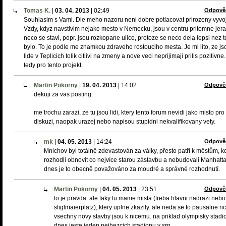
Tomas K.
|
03. 04. 2013
|
02:49
Odpově
Souhlasim s Vami. Dle meho nazoru neni dobre potlacovat prirozeny vyvoj
Vzdy, kdyz navstivim nejake mesto v Nemecku, jsou v centru pritomne jer
neco se stavi, popr. jsou rozkopane ulice, protoze se neco dela lepsi nez t
bylo. To je podle me znamkou zdraveho rostouciho mesta. Je mi lito, ze js
lide v Teplicich tolik citlivi na zmeny a nove veci neprijimaji prilis pozitivn
tedy pro tento projekt.
Martin Pokorny
|
19. 04. 2013
|
14:02
Odpově
dekuji za vas posting.
me trochu zarazi, ze tu jsou lidi, ktery tento forum nevidi jako misto pro
diskuzi, naopak urazej nebo napisou stupidni nekvalifikovany vety.
mk
|
04. 05. 2013
|
14:24
Odpově
Mnichov byl totálně zdevastován za války, přesto patří k městům, k
rozhodli obnovit co nejvíce starou zástavbu a nebudovali Manhatta
dnes je to obecně považováno za moudré a správné rozhodnutí.
Martin Pokorny
|
04. 05. 2013
|
23:51
Odpově
to je pravda. ale taky tu mame mista (treba hlavni nadrazi nebo
stiglmaierplatz), ktery uplne zkazily. ale neda se to pausalne ric
vsechny novy stavby jsou k nicemu. na priklad olympisky stadio
dnes jeste jeden nejhezcich stadionu v srn.