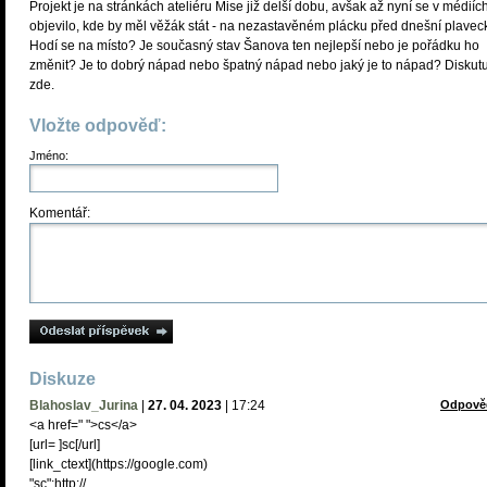
Projekt je na stránkách ateliéru Mise již delší dobu, avšak až nyní se v médiíc
objevilo, kde by měl věžák stát - na nezastavěném plácku před dnešní plavec
Hodí se na místo? Je současný stav Šanova ten nejlepší nebo je pořádku ho
změnit? Je to dobrý nápad nebo špatný nápad nebo jaký je to nápad? Diskutu
zde.
Vložte odpověď:
Jméno:
Komentář:
Diskuze
Blahoslav_Jurina
|
27. 04. 2023
|
17:24
Odpově
<a href=" ">cs</a>
[url= ]sc[/url]
[link_сtext](https://google.com)
"sc":http://