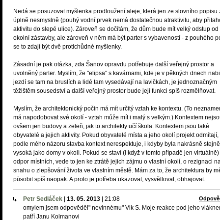
Nedá se posuzovat myšlenka prodloužení aleje, která jen ze slovního popisu 
úplně nesmyslně (pouhý vodní prvek nemá dostatečnou atraktivitu, aby přitah
aktivitu do slepé ulice). Zároveň se dočítám, že dům bude mít velký odstup od
okolní zástavby, ale zároveň v něm má být parter s vybaveností - z pouhého p
se to zdají být dvě protichůdné myšlenky.
Zásadní je pak otázka, zda Šanov opravdu potřebuje další veřejný prostor a
uvolněný parter. Myslím, že "elipsa" s kavárnami, kde je v pěkných dnech nabi
jezdí se tam na bruslích a lidé tam vysedávají na lavičkách, je jednoznačným
těžištěm sousedství a další veřejný prostor bude její funkci spíš rozmělňovat.
Myslím, že architektonický počin má mít určitý vztah ke kontextu. (To nezname
má napodobovat své okolí - vztah může mít i malý s velkým.) Kontextem nejs
ovšem jen budovy a zeleň, jak to architekty učí škola. Kontextem jsou také
obyvatelé a jejich aktivity. Pokud obyvatelé místa a jeho okolí projekt odmítají,
podle mého názoru stavba kontext nerespektuje, i kdyby byla nakrásně stejně
vysoká jako domy v okolí. Pokud se staví (i když v tomto případě jen virtuálně)
odpor místních, vede to jen ke ztrátě jejich zájmu o vlastní okolí, o rezignaci n
snahu o zlepšování života ve vlastním městě. Mám za to, že architektura by m
působit spíš naopak. A proto je potřeba ukazovat, vysvětlovat, obhajovat.
Petr Sedláček
|
13. 05. 2013
|
21:08
Odpově
omylem jsem odpověděl" nevinnému" Vik S. Moje reakce pod jeho vlákn
patří Janu Kolmanovi