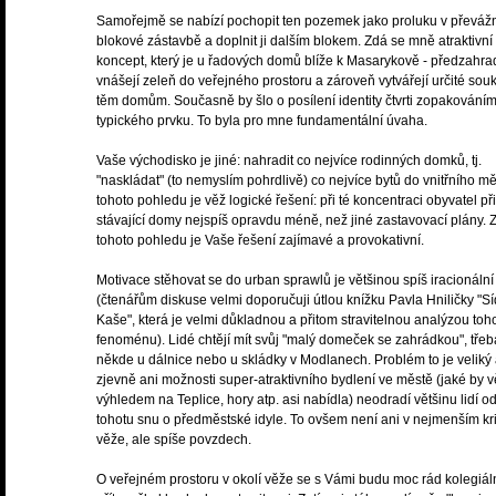
Samořejmě se nabízí pochopit ten pozemek jako proluku v převáž
blokové zástavbě a doplnit ji dalším blokem. Zdá se mně atraktivní
koncept, který je u řadových domů blíže k Masarykově - předzahra
vnášejí zeleň do veřejného prostoru a zároveň vytvářejí určité sou
těm domům. Současně by šlo o posílení identity čtvrti zopakování
typického prvku. To byla pro mne fundamentální úvaha.
Vaše východisko je jiné: nahradit co nejvíce rodinných domků, tj.
"naskládat" (to nemyslím pohrdlivě) co nejvíce bytů do vnitřního mě
tohoto pohledu je věž logické řešení: při té koncentraci obyvatel při
stávající domy nejspíš opravdu méně, než jiné zastavovací plány. 
tohoto pohledu je Vaše řešení zajímavé a provokativní.
Motivace stěhovat se do urban sprawlů je většinou spíš iracionální
(čtenářům diskuse velmi doporučuji útlou knížku Pavla Hniličky "Sí
Kaše", která je velmi důkladnou a přitom stravitelnou analýzou toh
fenoménu). Lidé chtějí mít svůj "malý domeček se zahrádkou", třeb
někde u dálnice nebo u skládky v Modlanech. Problém to je veliký
zjevně ani možnosti super-atraktivního bydlení ve městě (jaké by v
výhledem na Teplice, hory atp. asi nabídla) neodradí většinu lidí o
tohotu snu o předměstské idyle. To ovšem není ani v nejmenším kri
věže, ale spíše povzdech.
O veřejném prostoru v okolí věže se s Vámi budu moc rád kolegiál