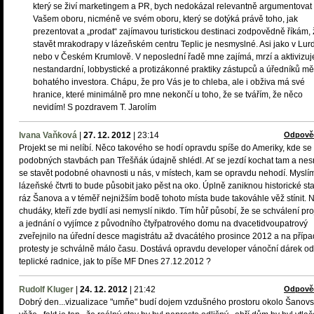
který se živí marketingem a PR, bych nedokázal relevantně argumentovat
Vašem oboru, nicméně ve svém oboru, který se dotýká právě toho, jak
prezentovat a „prodat“ zajímavou turistickou destinaci zodpovědně říkám,
stavět mrakodrapy v lázeňském centru Teplic je nesmyslné. Asi jako v Lur
nebo v Českém Krumlově. V neposlední řadě mne zajímá, mrzí a aktivizuj
nestandardní, lobbystické a protizákonné praktiky zástupců a úředníků mě
bohatého investora. Chápu, že pro Vás je to chleba, ale i obživa má své
hranice, které minimálně pro mne nekončí u toho, že se tvářím, že něco
nevidím! S pozdravem T. Jarolím
Ivana Vaňková
|
27. 12. 2012
|
23:14
Odpově
Projekt se mi nelíbí. Něco takového se hodí opravdu spíše do Ameriky, kde se
podobných stavbách pan Třešňák údajně shlédl. Ať se jezdí kochat tam a nes
se stavět podobné ohavnosti u nás, v místech, kam se opravdu nehodí. Myslím
lázeňské čtvrti to bude působit jako pěst na oko. Úplně zaniknou historické st
ráz Šanova a v téměř nejnižším bodě tohoto místa bude takováhle věž stínit. 
chudáky, kteří zde bydlí asi nemyslí nikdo. Tím hůř působí, že se schválení pro
a jednání o vyjímce z původního čtyřpatrového domu na dvacetidvoupatrový
zveřejnilo na úřední desce magistrátu až dvacátého prosince 2012 a na příp
protesty je schválně málo času. Dostává opravdu developer vánoční dárek od
teplické radnice, jak to píše MF Dnes 27.12.2012 ?
Rudolf Kluger
|
24. 12. 2012
|
21:42
Odpově
Dobrý den...vizualizace "umňe" budí dojem vzdušného prostoru okolo Šanov