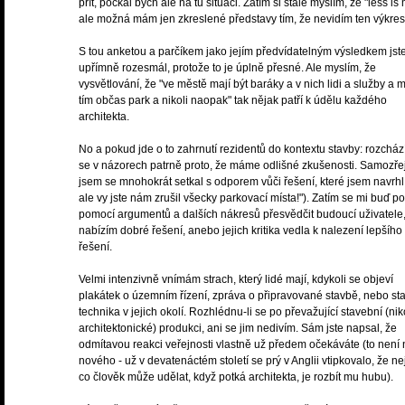
přít, počkal bych ale na tu situaci. Zatím si stále myslím, že "less is
ale možná mám jen zkreslené představy tím, že nevidím ten výkres
S tou anketou a parčíkem jako jejím předvídatelným výsledkem js
upřímně rozesmál, protože to je úplně přesné. Ale myslím, že
vysvětlování, že "ve městě mají být baráky a v nich lidi a služby a 
tím občas park a nikoli naopak" tak nějak patří k údělu každého
architekta.
No a pokud jde o to zahrnutí rezidentů do kontextu stavby: rozchá
se v názorech patrně proto, že máme odlišné zkušenosti. Samozř
jsem se mnohokrát setkal s odporem vůči řešení, které jsem navrhl 
ale vy jste nám zrušil všecky parkovací místa!"). Zatím se mi buď po
pomocí argumentů a dalších nákresů přesvědčit budoucí uživatele
nabízím dobré řešení, anebo jejich kritika vedla k nalezení lepšího
řešení.
Velmi intenzivně vnímám strach, který lidé mají, kdykoli se objeví
plakátek o územním řízení, zpráva o připravované stavbě, nebo st
technika v jejich okolí. Rozhlédnu-li se po převažující stavební (nik
architektonické) produkci, ani se jim nedivím. Sám jste napsal, že
odmítavou reakci veřejnosti vlastně už předem očekáváte (to není 
nového - už v devatenáctém století se prý v Anglii vtipkovalo, že nej
co člověk může udělat, když potká architekta, je rozbít mu hubu).