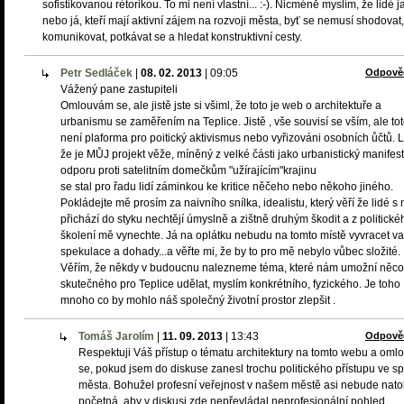
sofistikovanou rétorikou. To mi není vlastní... :-). Nicméně myslím, že lidé j
nebo já, kteří mají aktivní zájem na rozvoji města, byť se nemusí shodovat,
komunikovat, potkávat se a hledat konstruktivní cesty.
Petr Sedláček
|
08. 02. 2013
|
09:05
Odpově
Vážený pane zastupiteli
Omlouvám se, ale jistě jste si všiml, že toto je web o architektuře a
urbanismu se zaměřením na Teplice. Jistě , vše souvisí se vším, ale to
není plaforma pro poitický aktivismus nebo vyřizováni osobních ůčtů. Li
že je MŮJ projekt věže, míněný z velké části jako urbanistický manifest
odporu proti satelitním domečkům "užírajícím"krajinu
se stal pro řadu lidí záminkou ke kritice něčeho nebo někoho jiného.
Pokládejte mě prosím za naivního snílka, idealistu, který věří že lidé s 
přichází do styku nechtějí úmyslně a zištně druhým škodit a z politické
školení mě vynechte. Já na oplátku nebudu na tomto místě vyvracet v
spekulace a dohady...a věřte mi, že by to pro mě nebylo vůbec složité.
Věřím, že někdy v budoucnu nalezneme téma, které nám umožní něco
skutečného pro Teplice udělat, myslím konkrétního, fyzického. Je toho
mnoho co by mohlo náš společný životní prostor zlepšit .
Tomáš Jarolím
|
11. 09. 2013
|
13:43
Odpově
Respektuji Váš přístup o tématu architektury na tomto webu a om
se, pokud jsem do diskuse zanesl trochu politického přístupu ve s
města. Bohužel profesní veřejnost v našem městě asi nebude natol
početná, aby v diskusi zde nepřevládal neprofesionální pohled.