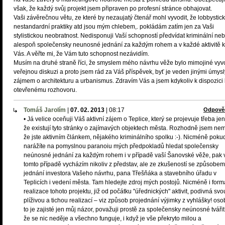
však, že každý svůj projekt jsem připraven po profesní stránce obhajovat.
Vaši závěrečnou větu, ze které by nezaujatý čtenář mohl vyvodit, že lobbystic
nestandardní praktiky atd jsou mým chlebem,. pokládám zatím jen za Vaši
stylistickou neobratnost. Nedisponuji Vaší schopností předvídat kriminální ne
alespoň společensky neunosné jednání za každým rohem a v každé aktivitě 
Vás. A věřte mi, že Vám tuto schopnost nezávidím.
Musím na druhé straně říci, že smyslem mého návrhu věže bylo mimojiné vyvo
veřejnou diskuzi a proto jsem rád za Váš příspěvek, byť je veden jinými úmysl
zájmem o architekturu a urbanismus. Zdravím Vás a jsem kdykoliv k dispozici 
otevřenému rozhovoru.
Tomáš Jarolím
|
07. 02. 2013
|
08:17
Odpově
• Já velice oceňuji Váš aktivní zájem o Teplice, který se projevuje třeba jen
že existují tyto stránky o zajímavých objektech města. Rozhodně jsem nem
že jste aktivním článkem, nějakého kriminálního spolku :-). Nicméně poku
narážíte na pomyslnou paranoiu mých předpokladů hledat společensky
neúnosné jednání za každým rohem i v případě vaší Šanovské věže, pak 
tomto případě vycházím nikoliv z představ, ale ze zkušeností se způsobem
jednání investora Vašeho návrhu, pana Třešňáka a stavebního úřadu v
Teplicích i vedení města. Tam hledejte zdroj mých postojů. Nicméně i form
realizace tohoto projektu, již od počátku "úřednických" aktivit, podivná svo
plíživou a tichou realizací – viz způsob projednání výjimky z vyhlášky! oso
to je zajisté jen můj názor, považuji prostě za společensky neúnosné tvářit
že se nic neděje a všechno funguje, i když je vše překryto milou a