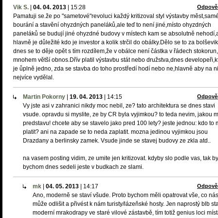
Vik S.
|
04. 04. 2013
|
15:28
Odpově
Pamatuji se.že po "sametové"revoluci každý kritizoval styl výstavby měst,sam
bourání a stavění ohyzdných paneláků,ale teď to není jiné,místo ohyzdných
paneláků se budují jiné ohyzdné budovy v místech kam se absolutně nehodí,
hlavně je důležité kdo je investor a kolik strčil do obálky.Dělo se to za bolševi
dnes se to děje opět s tím rozdílem,že v obálce není částka v řádech stokorun
mnohem větší obnos.Dřív platil výstavbu stát nebo družstva,dnes developeři,
je ůplně jedno, zda se stavba do toho prostředí hodí nebo ne,hlavně aby na n
nejvíce vydělal.
Martin Pokorny
|
19. 04. 2013
|
14:15
Odpově
Vy jste asi v zahranici nikdy moc nebil, ze? tato architektura se dnes stavi
vsude. opravdu si myslite, ze by CR byla vyjimkou? to teda nevim, jakou 
predstavu! chcete aby se stavelo jako pred 100 lety? jeste jednou: kdo to
platit? ani na zapade se to neda zaplatit. mozna jedinou vyjimkou jsou
Drazdany a berlinsky zamek. Vsude jinde se stavej budovy ze zkla atd..
na vasem posting vidim, ze umite jen kritizovat. kdyby slo podle vas, tak b
bychom dnes sedeli jeste v budkach ze slami.
mk
|
04. 05. 2013
|
14:17
Odpově
Ano, moderně se staví všude. Proto bychom měli opatrovat vše, co ná
může odlišit a přivést k nám turisty/lázeňské hosty. Jen naprostý blb st
moderní mrakodrapy ve staré vilové zástavbě, tím totiž genius loci mís