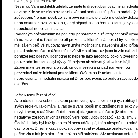
uvěřit, že je míněn vážně.
Nevím co Vám architekti udělali, že máte tu drzost obviňovat mě z nedosta
odvahy. Kde se ve vás bere to sebevědomí hodnotit můj přístup podobný
způsobem. Nemám pocit, že jsem povinen na této platformě cokoliv doka
nebo dokumentovat v rozsahu, který nějaký laik potřebuje k tomu, aby to s
nepochopil neboť ani nechce.
Podobným požadavkům na pohledy, panoramata a zákresy ochotně vyho
rámci stavebního řízení nebo při prezentaci klientům. /a pokud by jste sku
měl zájem pečlivě studovat návrh ,máte možnost na stavebním úřad, příp
pokud naleznu čás, můžete mě navštívit v ateliéru...už jsem to zde nabízel
bohužel bez odezvy. Rozhodně to neberte jako neochotu cokoliv zveřejňo
pouze odmítám tento styl výzvy. Já nejsem obžalovaný, abych se hájil.
Zapomínáte, že se jedná o soukromou investici a případnou veřejnou
prezentaci může iniciovat pouze klient. Ovšem po té nekorektní a
neprofesionální mediální masáži mf Dnes pochybuji, že bude ztrácet pod
akcí čas.
Ješte k tomu řezání větví.
Až budete mít za sebou alespoň pětinu veřejných diskuzí či jiných obhajo
svých projektů jako mám já ,rád se s vámi podělím o zkušenosti s leckdy v
nevybíravou, a urážlivou či dehonestujicí argumentací často již předem
negativně zpracovaných zástupců veřejnosti. Doby počátků kapitalismu v
Čechách , kdy byl každý kdo chtěl něco udělat přijímán alespoň neutrálně
dávno pryč. Dnes je každý pokus, dobrý i špatný okamžitě onálepkován j
plíživé zlo a tak je s ním i těmi jenž ho šíří naloženo /viz nevkusná veřejná