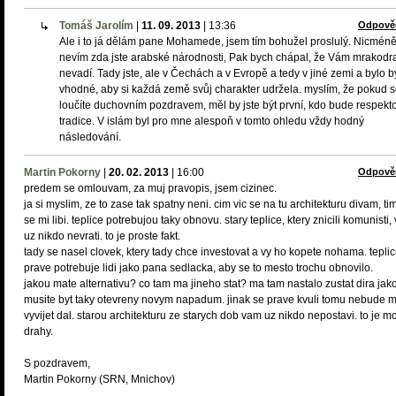
Tomáš Jarolím
|
11. 09. 2013
|
13:36
Odpově
Ale i to já dělám pane Mohamede, jsem tím bohužel proslulý. Nicmén
nevím zda jste arabské národnosti, Pak bych chápal, že Vám mrakodr
nevadí. Tady jste, ale v Čechách a v Evropě a tedy v jiné zemi a bylo b
vhodné, aby si každá země svůj charakter udržela. myslím, že pokud 
loučíte duchovním pozdravem, měl by jste být první, kdo bude respekt
tradice. V islám byl pro mne alespoň v tomto ohledu vždy hodný
následování.
Martin Pokorny
|
20. 02. 2013
|
16:00
Odpově
predem se omlouvam, za muj pravopis, jsem cizinec.
ja si myslim, ze to zase tak spatny neni. cim vic se na tu architekturu divam, tim
se mi libi. teplice potrebujou taky obnovu. stary teplice, ktery znicili komunisti
uz nikdo nevrati. to je proste fakt.
tady se nasel clovek, ktery tady chce investovat a vy ho kopete nohama. tepli
prave potrebuje lidi jako pana sedlacka, aby se to mesto trochu obnovilo.
jakou mate alternativu? co tam ma jineho stat? ma tam nastalo zustat dira jak
musite byt taky otevreny novym napadum. jinak se prave kvuli tomu nebude 
vyvijet dal. starou architekturu ze starych dob vam uz nikdo nepostavi. to je m
drahy.
S pozdravem,
Martin Pokorny (SRN, Mnichov)