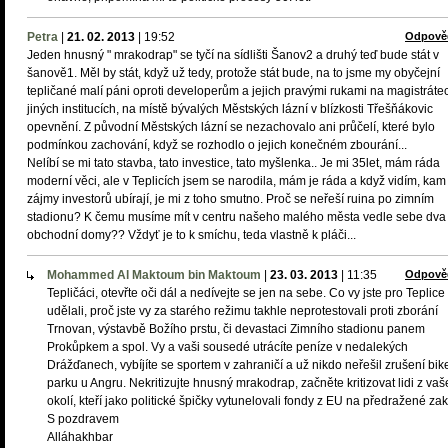
Petra
|
21. 02. 2013
|
19:52
Odpově
Jeden hnusný " mrakodrap" se tyčí na sídlišti Šanov2 a druhý teď bude stát v
šanově1. Měl by stát, když už tedy, protože stát bude, na to jsme my obyčejní
tepličané malí páni oproti developerům a jejich pravými rukami na magistráte
jiných institucích, na místě bývalých Městských lázní v blízkosti Třešňákovic
opevnění. Z původní Městských lázní se nezachovalo ani průčelí, které bylo
podmínkou zachování, když se rozhodlo o jejich konečném zbourání...
Nelíbí se mi tato stavba, tato investice, tato myšlenka.. Je mi 35let, mám ráda
moderní věci, ale v Teplicích jsem se narodila, mám je ráda a když vidím, kam
zájmy investorů ubírají, je mi z toho smutno. Proč se neřeší ruina po zimním
stadionu? K čemu musíme mít v centru našeho malého města vedle sebe dva
obchodní domy?? Vždyť je to k smíchu, teda vlastně k pláči...
Mohammed Al Maktoum bin Maktoum
|
23. 03. 2013
|
11:35
Odpově
Tepličáci, otevřte oči dál a nedívejte se jen na sebe. Co vy jste pro Teplice
udělali, proč jste vy za starého režimu takhle neprotestovali proti zborání
Trnovan, výstavbě Božího prstu, či devastaci Zimního stadionu panem
Prokůpkem a spol. Vy a vaši sousedé utrácíte peníze v nedalekých
Drážďanech, vybíjíte se sportem v zahraničí a už nikdo neřešil zrušení bik
parku u Angru. Nekritizujte hnusný mrakodrap, začněte kritizovat lidi z va
okolí, kteří jako politické špičky vytunelovali fondy z EU na předražené za
S pozdravem
Alláhakhbar