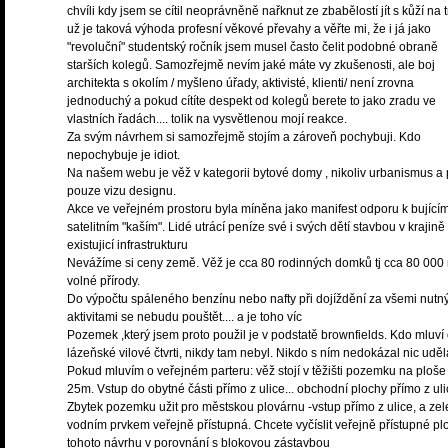
chvíli kdy jsem se cítil neoprávněně nařknut ze zbabělostí jít s kůží na t
už je taková výhoda profesní věkové převahy a věřte mi, že i já jako
"revoluční" studentský ročník jsem musel často čelit podobné obraně
starších kolegů. Samozřejmě nevím jaké máte vy zkušenosti, ale boj
architekta s okolím / myšleno úřady, aktivisté, klienti/ není zrovna
jednoduchý a pokud cítíte despekt od kolegů berete to jako zradu ve
vlastních řadách.... tolik na vysvětlenou mojí reakce.
Za svým návrhem si samozřejmě stojím a zároveň pochybuji. Kdo
nepochybuje je idiot.
Na našem webu je věž v kategorii bytové domy , nikoliv urbanismus a 
pouze vizu designu.
Akce ve veřejném prostoru byla míněna jako manifest odporu k bující
satelitním "kaším". Lidé utrácí peníze své i svých dětí stavbou v krajin
existujicí infrastrukturu
Nevážíme si ceny země. Věž je cca 80 rodinných domků tj cca 80 000
volné přírody.
Do výpočtu spáleného benzínu nebo nafty při dojíždění za všemi nutn
aktivitami se nebudu pouštět.... a je toho víc
Pozemek ,který jsem proto použil je v podstatě brownfields. Kdo mluví
lázeňské vilové čtvrti, nikdy tam nebyl. Nikdo s ním nedokázal nic uděl
Pokud mluvím o veřejném parteru: věž stojí v těžišti pozemku na ploše
25m. Vstup do obytné části přímo z ulice... obchodní plochy přímo z uli
Zbytek pozemku užit pro městskou plovárnu -vstup přímo z ulice, a zel
vodním prvkem veřejně přístupná. Chcete vyčíslit veřejně přístupné pl
tohoto návrhu v porovnání s blokovou zástavbou