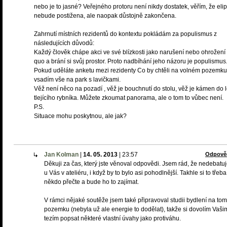
nebo je to jasné? Veřejného protoru není nikdy dostatek, věřím, že eli
nebude postižena, ale naopak důstojně zakončena.
Zahrnutí místních rezidentů do kontextu pokládám za populismus z
následujících důvodů:
Každý člověk chápe akci ve své blízkosti jako narušení nebo ohrožení 
quo a brání si svůj prostor. Proto nadbíhání jeho názoru je populismus
Pokud uděláte anketu mezi rezidenty Co by chtěli na volném pozemku
vsadím vše na park s lavičkami.
Věž není něco na pozadí , věž je bouchnutí do stolu, věž je kámen do 
tlejícího rybníka. Můžete zkoumat panorama, ale o tom to vůbec není.
P.S.
Situace mohu poskytnou, ale jak?
Jan Kolman
|
14. 05. 2013
|
23:57
Odpově
Děkuji za čas, který jste věnoval odpovědi. Jsem rád, že nedebat
u Vás v ateliéru, i když by to bylo asi pohodlnější. Takhle si to třeba
někdo přečte a bude ho to zajímat.
V rámci nějaké soutěže jsem také připravoval studii bydlení na tom
pozemku (nebyla už ale energie to dodělat), takže si dovolím Vaši
tezím popsat některé vlastní úvahy jako protiváhu.