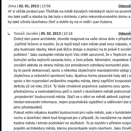
Jirka
|
02. 01. 2013
|
13:58
Odpově
Ať si věžák postaví pan Třešňák na místě bývalých městských lázní na pozem
mu také patří a stavba by tak byla v dohledu z jeho rekonstruovaného domu a 
by také oživila lázeňskou čtvrť a dobře by na ni viděl i pan Kubera.
Tomáš Jarolím
|
05. 02. 2013
|
10:18
Odpově
Dobrý den pane architekte, dovolte reagovat na vaše slova dole v příspěv
„Upřímě řečeno si myslím, že je lepší když nám město platí svoz odpadu, 
aby budovalo stavby, které pak těžce dotuje a dopláci na to právě ti sociál
potřební.“ Jako zastupitel města bych Vás chtěl upozornit, že v Teplicích s
bohužel sešla nejhorší varianta toho, o čem píšete. Minimální, respektive
sociální aktivita ze strany města (viz primátorem odmítaný komunitní plán, 
by to jasně deklaroval), spolu s několika zbytečnými mandatorními výdaji 
zbytečnou a nefunkční sportovní halu, špatnou formu plavecké haly atd.) a
spolu s tím rozprodání veškerého majetku města, který zapříčiní hospodař
deficitu již od roku 2014. Ty Vaše chválené popelnice zadarmo jsou spolu 
předraženou a nedostatečnou péčí o zeleň v lázeňském městě jednozna
„projedením“ budoucnosti města. Stačí se o dění ve městě aktivně zajímat
hledat relevantní informace, nejen populistická vyjádření a sdělování dat 
jeho představitelů.
Pokud vidím nějakou kvalitní budoucnost pro naše město, pak v turistické
ruchu a lázeňství, které bud fungovat jen v případě, že navážeme na stale
tradice města i tohoto podnikání ve službách. To je myslím v přímém rozpo
pojetím architektury města, kterou prezentujete svým návrhem. Jako člově