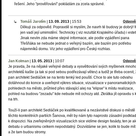
řešení. Jeho "prověřování" pokládám za zcela správné.
Tomáš Jarolím
|
13. 09. 2013
|
15:53
Odpově
Děkuji za odpověd. Popravdě si myslím, že navrh té budovy je dobrý!
jen vadí její umimstění. Technicky ( viz rezultát Krajského úřadu) i estet
Jinak nevím zda máme stejné informace, ale podle vyjádření pana
Třešňáka se nebude jednat o veřejný bazén, ale bazén pro potŕebu
nájemníků domu. Viz jeho vyjádření pro Český rozhlas.
Jan Kolman
|
13. 05. 2013
|
10:07
Odpově
Je pravda, že na nějaké veřejné debaty a vysvětlování svých myšlenek mnoh
architektů kašle (a tak si pod sebou podřezávají větev) a tudíž je třeba ocenit,
pan architekt Sedláček se na tento tenký led pouští. Chce to ale tuto odvahu
dotáhnout do konce a uveřejnit výkres situace, vizualizace v panoramatických
pohledech na město, průhled přes stávající alej na "elipse" k místu realizace,
pohled na budovu "zezadu" kde nebude mít ochozy atd. Zkrátka jít opravdu s 
na trh.
Touží-li pan architekt Sedláček po kvalifikované a nezávistivé diskusi o městě
těchto konkrétních partiích Šanova, měl by nám tyto naprosto zásadní podklad
k dispozici. Na zveřejněných vizualizacích sice vidíme design fasády, ten je al
debatu o urbanismu celkem nepodstatný. Dozvídáme se jen, kolik to bude mít
a že tam budou stromy.