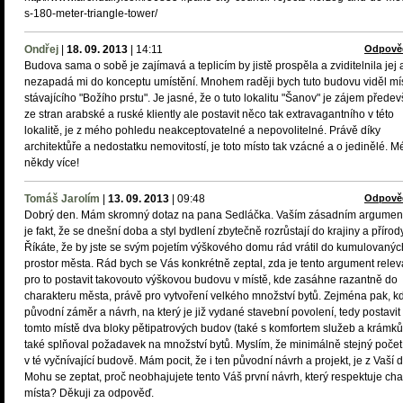
s-180-meter-triangle-tower/
Ondřej
|
18. 09. 2013
|
14:11
Odpově
Budova sama o sobě je zajímavá a teplicím by jistě prospěla a zviditelnila jej 
nezapadá mi do konceptu umístění. Mnohem raději bych tuto budovu viděl mí
stávajícího "Božího prstu". Je jasné, že o tuto lokalitu "Šanov" je zájem přede
ze stran arabské a ruské kliently ale postavit něco tak extravagantního v této
lokalitě, je z mého pohledu neakceptovatelné a nepovolitelné. Právě díky
architektůře a nedostatku nemovitostí, je toto místo tak vzácné a o jedinělé. M
někdy více!
Tomáš Jarolím
|
13. 09. 2013
|
09:48
Odpově
Dobrý den. Mám skromný dotaz na pana Sedláčka. Vaším zásadním argumen
je fakt, že se dnešní doba a styl bydlení zbytečně rozrůstají do krajiny a přírody
Říkáte, že by jste se svým pojetím výškového domu rád vrátil do kumulovanýc
prostor města. Rád bych se Vás konkrétně zeptal, zda je tento argument releva
pro to postavit takovouto výškovou budovu v místě, kde zasáhne razantně do
charakteru města, právě pro vytvoření velkého množství bytů. Zejména pak, k
původní záměr a návrh, na který je již vydané stavební povolení, tedy postavit
tomto místě dva bloky pětipatrových budov (také s komfortem služeb a krámků
také splňoval požadavek na množství bytů. Myslím, že minimálně stejný počet
v té vyčnívající budově. Mám pocit, že i ten původní návrh a projekt, je z Vaší d
Mohu se zeptat, proč neobhajujete tento Váš první návrh, který respektuje cha
místa? Děkuji za odpověď.