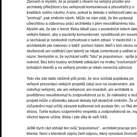
Zároveň si myslím, že je projekt s vlivem na veřejný prostor pro
architekty příležitost s tou veřejností komunikovat a přesvědčit ji o
kvalitách svého návrhu. A ano, pokud tu debatu s veřejností jako au
"prohraji", pak změním návrh. Může se vám zdát, že tím vystavuji
ušlechtilou a odbornou práci architekta v plen nevzdělanému lidu.
Myslím ale, že jde o trend: třeba lékaři jsou v posledních letech ta
velkým tlakem, aby s pacienty komunikovali, vysvětlovali jim souvis
a nechávali je svobodně rozhodovat o svém zdraví. V medicíně i v
architektuře jde nakonec o totéž: pomoci lidem, kteří v tom oboru 
zkušenosti ani vzdělání (ani talent) se nějak zorientovat a udělat si
názor. Nemyslím si, že vycházet vstříc "lidu" je populismus - spíše 
nutnost. Bez toho budou architekti odkázáni na hrstku "osvícených
bohatých klientů a na veřejný prostor je nikdo nenechá sáhnout.
Toto vše zde takto obšírně píši proto, že sice vzrůstá poptávka po
veřejné prezentaci velkých projektů (stojí sice na soukromém, ale
ovlivňují veřejné), ale ani veřejnost, ani investoři, ani architekti si
povětšinou neuvědomují tu zodpovědnost za to, že nákladný a slož
projekt může v důsledku takové debaty být skutečně změněn. Že v
zúčastnění mají určitý závazek kultivovat své postoje tím, co říká d
strana. Tuhle kulturu vzájemného respektu a zodpovědnosti se, my
všichni teprve učíme, třeba i zde díky té vaší Věži.
Ještě bych rád obhájil ten svůj "populismus" - architekt pracuje pro
klienta. Není v klientově zájmu čelit odporu, který vyvolává činnost