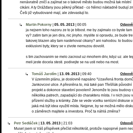
nenávratně zničí a zajímat se o takové město budou možná tak místní
cikáni. A ty Drážďany jsou pěkný příklad - co Němci nákladně budují z
Češi již vybudované mají, ale zdevastují to.
Martin Pokorny
|
05. 05. 2013
|
00:05
Odpově
ja nejsem toho nazoru ze to je blbost. me by zajimalo co byste tam
vy? zatim tam je jen dira, nic jinyho. myslite si opravdu, ze bude tr
takovej blazen aby tam nastehoval cikany? ani nahodou. to budou
exklusivni byty, ktery se v zivote nemuzou dovolit.
s tim zachovanim se melo zacnout uz mnohem driv, kdyz uz. ale te
meli jeste docela stesti. podivejte se na usti nebo na most.
Tomáš Jarolím
|
13. 09. 2013
|
09:40
Odpově
V územním plánu, je doslovně napsáno "Uzavřená fronta dom
Jankovcovi ulice. A přesněna to, má také pan Třešňák původní
projekt a dokonce stavební povolení! Jenomže to jsou budovy 
několika patrech, zapadající do charakteru místa. I v nich jsou v
přízemí služby a krámky. Zde se vede vcelku seriózní diskuse o
jaká má být idea využití místa. Nejprve, by se možná mělo disk
o záměrech majitele a investora. Proč ta náhlá změna?
Petr Sedláček
|
13. 05. 2013
|
21:03
Odpově
Musel jsem si Váš příspěvek přečíst několikrát, protože napoprvé jsem ne