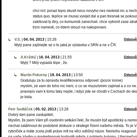
chci rict: porad lepsi zkusit neco novyho nez nedelat nic a nech
status quo. teplice se musej vyvijet dal a pan tresnak se pokous
zakitovat ty diry, co komunisti zanechali. chce vytvorit zase atrak
trzni namesti, co lidem slouzi na nakupovani.
V.S.
|
04. 04. 2013
|
15:26
Odpově
Mylý pane zajímejte se o to jaká je výstavba v SRN a ne v ČR.
A.Krátký
|
16. 04. 2013
|
21:55
Odpově
Mylý ? Milý vypadá lépe , že.
Martin Pokorny
|
19. 04. 2013
|
13:50
Odpově
Gratuluju za tu opravdu kvalifikovanou odpovet. (pozor ironie)
myslim, ze vam do toho nic neni, o co se muzu/smim zajimat a o co ne.
pravopis vam k tomu taky nejde, i kdyz jste se chodil v Cechach do skol
je bida.
Petr Sedláček
|
05. 02. 2013
|
13:28
Odpově
Dobrý den pane zastupiteli,
Myslím, že jsem Vám při osobním setkání řekl, že musím být apolitický a nem
nechat zatáhnout do podobné diskuze o strategii řízení našeho města. To je 
rybníček a máte zcela jistě právo mít na věci odlišný názor. Nemohu reagovat 
na vaše závěry o marketingové hodnotě města z pohledu turismu. Ubezpečuj