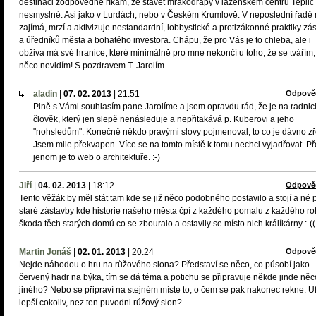
destinaci zodpovědně říkám, že stavět mrakodrapy v lázeňském centru Teplic 
nesmyslné. Asi jako v Lurdách, nebo v Českém Krumlově. V neposlední řadě
zajímá, mrzí a aktivizuje nestandardní, lobbystické a protizákonné praktiky zá
a úředníků města a bohatého investora. Chápu, že pro Vás je to chleba, ale i
obživa má své hranice, které minimálně pro mne nekončí u toho, že se tvářím,
něco nevidím! S pozdravem T. Jarolím
aladin
|
07. 02. 2013
|
21:51
Odpově
Plně s Vámi souhlasím pane Jarolíme a jsem opravdu rád, že je na radnici
člověk, který jen slepě nenásleduje a nepřitakává p. Kuberovi a jeho
"nohsledům". Konečně někdo pravými slovy pojmenoval, to co je dávno z
Jsem mile překvapen. Více se na tomto místě k tomu nechci vyjadřovat. Př
jenom je to web o architektuře. :-)
Jiří
|
04. 02. 2013
|
18:12
Odpově
Tento věžák by měl stát tam kde se již něco podobného postavilo a stojí a né 
staré zástavby kde historie našeho města čpí z každého pomalu z každého ro
škoda těch starých domů co se zbouralo a ostavily se místo nich králíkárny :-((
Martin Jonáš
|
02. 01. 2013
|
20:24
Odpově
Nejde náhodou o hru na růžového slona? Představí se něco, co působí jako
červený hadr na býka, tím se dá téma a potichu se připravuje někde jinde něc
jiného? Nebo se připraví na stejném míste to, o čem se pak nakonec rekne: Uf
lepší cokoliv, nez ten puvodni růžový slon?