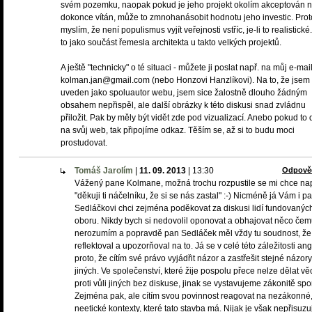
svém pozemku, naopak pokud je jeho projekt okolím akceptován 
dokonce vítán, může to zmnohanásobit hodnotu jeho investic. Prot
myslím, že není populismus vyjít veřejnosti vstříc, je-li to realistické
to jako součást řemesla architekta u takto velkých projektů.
A ještě "technicky" o té situaci - můžete ji poslat např. na můj e-mail
kolman.jan@gmail.com (nebo Honzovi Hanzlíkovi). Na to, že jsem 
uveden jako spoluautor webu, jsem sice žalostně dlouho žádným
obsahem nepřispěl, ale další obrázky k této diskusi snad zvládnu
přiložit. Pak by měly být vidět zde pod vizualizací. Anebo pokud to 
na svůj web, tak připojíme odkaz. Těším se, až si to budu moci
prostudovat.
Tomáš Jarolím
|
11. 09. 2013
|
13:30
Odpově
Vážený pane Kolmane, možná trochu rozpustile se mi chce na
"děkuji ti náčelníku, že si se nás zastal" :-) Nicméně já Vám i p
Sedláčkovi chci zejména poděkovat za diskusi lidí fundovanýc
oboru. Nikdy bych si nedovolil oponovat a obhajovat něco če
nerozumím a popravdě pan Sedláček měl vždy tu soudnost, že
reflektoval a upozorňoval na to. Já se v celé této záležitosti an
proto, že cítím své právo vyjádřit názor a zastřešit stejné názory
jiných. Ve společenství, které žije pospolu přece nelze dělat věc
proti vůli jiných bez diskuse, jinak se vystavujeme zákonitě sp
Zejména pak, ale cítím svou povinnost reagovat na nezákonné,
neetické kontexty, které tato stavba má. Nijak je však nepřisuzuj