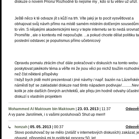
diskuze o novém Prioru/ Rozhodně to nejsme my , kdo si tu větev už uřízl.
Ještě něco k té odvaze jít s kůží na trh. Víte jaký je to pocit vysvětlovat a
obhajovat svůj návrh přímo na místě samém místním dotčeným sousedům
to vím. S nějakými akademickými kecy v teple internetu se to nedá srovnat
Promiňte , ale o kontextu mě nepoučujte. ...a pokud chcete dělat politiku ta
poslední odstavec je populismus přímo učebnicový
Opravdu pomalu ztrácím chuť dále pokračovat v diskusích na tomto webu
poskytovat jakékoliv téma a věřte mi že jsou věci po nichž toužím rozhodn
než číst některé příspěvky
I když bych jistě mohl prezentovat i jiné návrhy / např. bazén na Lázeňsk
náměstí byť se zakladatel diskuze nad tímto nápadem podivuje/...........Ne
kolik je zde dalších činných architektů, ale přeju jim hodně odvahy účastni
diskuzí s vlastním projektem
Mohammed Al Maktoum bin Maktoum
|
23. 03. 2013
|
11:37
Odpově
A vy pane Jarolímek, i s vašimi posluhovači Shut up men!!
honzah
|
05. 05. 2013
|
00:37
Odpově
Slovo posluhovač by se mělo (zvlášť v internetových diskusích) zakázat, j
ohavné, připomíná mi to politické procesy 50. let.