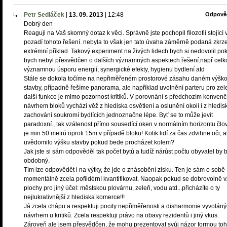
Petr Sedláček
|
13. 09. 2013
|
12:48
Odpově
Dobrý den
Reaguji na Vaš skomný dotaz k věci. Správně jste pochopil filozofii stojící 
pozadí tohoto řešení. nebyla to však jen tato úvaha záměrně podaná zkrz
extrémní příklad. Takový experiment na živých lidech bych si nedovolil po
bych nebyl přesvědčen o dalších významných aspektech řešení.např cel
významnou úsporu energií, synergické efekty, hygienu bydlení atd
Stále se dokola točíme na nepřiměřeném prostorové zásahu daném výšk
stavby, případně řešíme panorama, ale například uvolnění parteru pro zel
další funkce je mimo pozornost kritiků. V porovnání s předchozím konven
návrhem bloků vychází věž z hlediska osvětlení a oslunění okolí i z hledis
zachování soukromí bydlících jednoznačne lépe. Byť se to může jevit
paradoxní., tak vzálenost přímo sousedící oken v normálním horizontu člo
je min 50 metrů oproti 15m v případě bloku! Kolik lidí za čas zdvihne oči, a
uvědomilo výšku stavby pokud bede procházet kolem?
Jak jste si sám odpověděl tak počet bytů a tudíž nárůst počtu obyvatel by b
obdobný.
Tím lze odpovědět i na výtky, že jde o znásobění zisku. Ten je sám o sobě
momentálně zcela pofiidérní kvantifikovat. Naopak pokud se dobrovolně 
plochy pro jiný účel: městskou plovárnu, zeleň, vodu atd...přicházíte o ty
nejlukrativnější z hlediska komerce!!!
Já zcela chápu a respektuji pocity nepřiměřenosti a disharmonie vyvolán
návrhem u kritiků. Zcela respektuji právo na obavy rezidentů i jiný vkus.
Zároveň ale jsem přesvědčen, že mohu prezentovat svůj názor formou toh