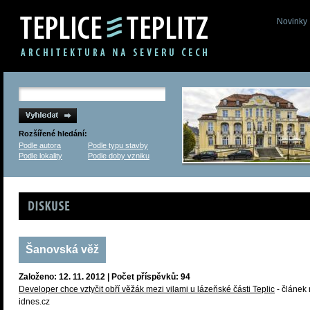
Novinky
Rozšířené hledání:
Podle autora
Podle typu stavby
Podle lokality
Podle doby vzniku
Diskuse
Šanovská věž
Založeno: 12. 11. 2012 | Počet příspěvků: 94
Developer chce vztyčit obří věžák mezi vilami u lázeňské části Teplic
- článek
idnes.cz