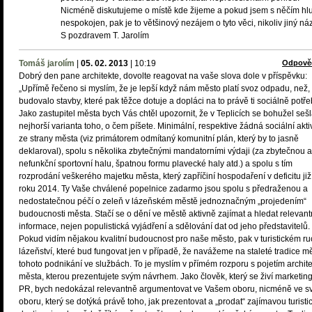
Nicméně diskutujeme o místě kde žijeme a pokud jsem s něčím hl
nespokojen, pak je to většinový nezájem o tyto věci, nikoliv jiný náz
S pozdravem T. Jarolím
Tomáš jarolím
|
05. 02. 2013
|
10:19
Odpově
Dobrý den pane architekte, dovolte reagovat na vaše slova dole v příspěvku:
„Upřímě řečeno si myslím, že je lepší když nám město platí svoz odpadu, než,
budovalo stavby, které pak těžce dotuje a dopláci na to právě ti sociálně potře
Jako zastupitel města bych Vás chtěl upozornit, že v Teplicích se bohužel seš
nejhorší varianta toho, o čem píšete. Minimální, respektive žádná sociální akti
ze strany města (viz primátorem odmítaný komunitní plán, který by to jasně
deklaroval), spolu s několika zbytečnými mandatorními výdaji (za zbytečnou a
nefunkční sportovní halu, špatnou formu plavecké haly atd.) a spolu s tím
rozprodání veškerého majetku města, který zapříčiní hospodaření v deficitu již
roku 2014. Ty Vaše chválené popelnice zadarmo jsou spolu s předraženou a
nedostatečnou péčí o zeleň v lázeňském městě jednoznačným „projedením“
budoucnosti města. Stačí se o dění ve městě aktivně zajímat a hledat relevant
informace, nejen populistická vyjádření a sdělování dat od jeho představitelů.
Pokud vidím nějakou kvalitní budoucnost pro naše město, pak v turistickém r
lázeňství, které bud fungovat jen v případě, že navážeme na staleté tradice mě
tohoto podnikání ve službách. To je myslím v přímém rozporu s pojetím archite
města, kterou prezentujete svým návrhem. Jako člověk, který se živí marketi
PR, bych nedokázal relevantně argumentovat ve Vašem oboru, nicméně ve 
oboru, který se dotýká právě toho, jak prezentovat a „prodat“ zajímavou turisti