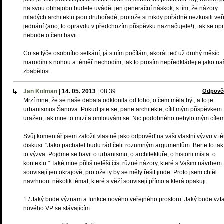
na svou obhajobu budete uvádět jen generační náskok, s tím, že názory
mladých architektů jsou druhořadé, protože si nikdy pořádně nezkusili ve
jednání (ano, to opravdu v předchozím příspěvku naznačujete!), tak se op
nebude o čem bavit.
Co se týče osobního setkání, já s ním počítám, akorát teď už druhý měsíc
marodím s nohou a téměř nechodím, tak to prosím nepředkládejte jako na
zbabělost.
Jan Kolman
|
14. 05. 2013
|
08:39
Odpově
Mrzí mne, že se naše debata odklonila od toho, o čem měla být, a to je
urbanismus Šanova. Pokud jste se, pane architekte, cítil mým příspěvkem
uražen, tak mne to mrzí a omlouvám se. Nic podobného nebylo mým cílem
Svůj komentář jsem založil vlastně jako odpověď na vaši vlastní výzvu v té
diskusi: "Jako pachatel budu rád čelit rozumným argumentům. Berte to tak,
to výzva. Pojdme se bavit o urbanismu, o architektuře, o historii místa. o
kontextu." Také mne příliš netěší číst různé názory, které s Vašim návrhem
souvisejí jen okrajově, protože ty by se měly řešit jinde. Proto jsem chtěl
navrhnout několik témat, které s věží souvisejí přímo a která opakuji:
1 / Jaký bude význam a funkce nového veřejného prostoru. Jaký bude vzt
nového VP se stávajícím.