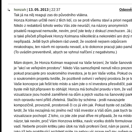
honzah
|
13. 05. 2013
|
22:37
Odpově
Tak já na něj reaguji zas do původního vlákna.
Honza Kolman určitě není z těch lidí, co se proti všemu staví a priori negat
Nikdo z redaktorů tohoto webu Vás zde neuráží, na názory anonymních
pisatelů reagovat nemusíte, nevím, proč jste tedy z diskuzí znechucen. Já
si také přečetl příspěvek Honzy Kolmana několikrát a nekorektní ani drzý 
nepřipadá. Ještě bych předem rád uvedl, že osobně nejsem odpůrcem
mrakodrapu, ten návrh mi opravdu nevadí, a to dokonce pracuji jako pamá
(To uvádím preventivně, abych se vyhnul nařčení z negativismu.)
Mám dojem, že Honza Kolman reagoval na Vaše tvrzení, že Vaše šanovsk
je "akcí ve veřejném prostoru". Nikdo Vás samozřejmě nenutí něco prezen
pokud pracujete pro soukromého investora, je to jen Vaše volba. Pokud 
o soukromém projektu tvrdíte, že pozitivně ovlivní i veřejný prostora že je t
Vaše koncepce jak řešit toto místo a sám jste o ní investora přesvědčil, pa
byste měl být připraven to obhájit. Honza má bohužel pravdu v tom, že va
vizualizace jsou hodně zaměřené na dům a jejich vazba na šanovský park
nich opravdu není příliš zřetelná. Stačilo by schéma - jestli navazujete
kompozičně, provozně, prostorově či co já vím jak. Pokud byste od začátk
tvrdil, že Vás nezajímá nic jiného než Váš investor a Váš dům, pak bych t
vizualizace pochopil. Z toho, co jste zde psal dříve mi připadá, že na míst
názor, tak nevím, proč Vám Honzova kritika, navíc vcelku dobře formulova
vadí. Neberte prosím kritiku jako útok na Vaši profesní čest, nám je jasné, 
jako již leta praktikující architekt máte za sebou víc praxe než my, ovšem 