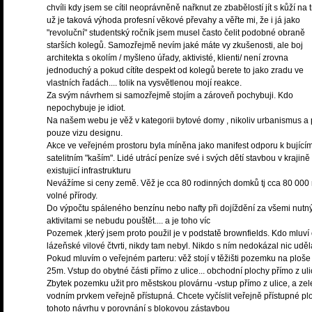
chvíli kdy jsem se cítil neoprávněně nařknut ze zbabělostí jít s kůží na t
už je taková výhoda profesní věkové převahy a věřte mi, že i já jako
"revoluční" studentský ročník jsem musel často čelit podobné obraně
starších kolegů. Samozřejmě nevím jaké máte vy zkušenosti, ale boj
architekta s okolím / myšleno úřady, aktivisté, klienti/ není zrovna
jednoduchý a pokud cítíte despekt od kolegů berete to jako zradu ve
vlastních řadách.... tolik na vysvětlenou mojí reakce.
Za svým návrhem si samozřejmě stojím a zároveň pochybuji. Kdo
nepochybuje je idiot.
Na našem webu je věž v kategorii bytové domy , nikoliv urbanismus a 
pouze vizu designu.
Akce ve veřejném prostoru byla míněna jako manifest odporu k bující
satelitním "kaším". Lidé utrácí peníze své i svých dětí stavbou v krajin
existujicí infrastrukturu
Nevážíme si ceny země. Věž je cca 80 rodinných domků tj cca 80 000
volné přírody.
Do výpočtu spáleného benzínu nebo nafty při dojíždění za všemi nutn
aktivitami se nebudu pouštět.... a je toho víc
Pozemek ,který jsem proto použil je v podstatě brownfields. Kdo mluví
lázeňské vilové čtvrti, nikdy tam nebyl. Nikdo s ním nedokázal nic uděl
Pokud mluvím o veřejném parteru: věž stojí v těžišti pozemku na ploše
25m. Vstup do obytné části přímo z ulice... obchodní plochy přímo z uli
Zbytek pozemku užit pro městskou plovárnu -vstup přímo z ulice, a zel
vodním prvkem veřejně přístupná. Chcete vyčíslit veřejně přístupné pl
tohoto návrhu v porovnání s blokovou zástavbou