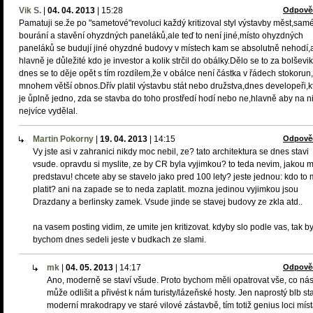
Vik S.
|
04. 04. 2013
|
15:28
Odpově
Pamatuji se.že po "sametové"revoluci každý kritizoval styl výstavby měst,sam
bourání a stavění ohyzdných paneláků,ale teď to není jiné,místo ohyzdných
paneláků se budují jiné ohyzdné budovy v místech kam se absolutně nehodí,
hlavně je důležité kdo je investor a kolik strčil do obálky.Dělo se to za bolševi
dnes se to děje opět s tím rozdílem,že v obálce není částka v řádech stokorun
mnohem větší obnos.Dřív platil výstavbu stát nebo družstva,dnes developeři,
je ůplně jedno, zda se stavba do toho prostředí hodí nebo ne,hlavně aby na n
nejvíce vydělal.
Martin Pokorny
|
19. 04. 2013
|
14:15
Odpově
Vy jste asi v zahranici nikdy moc nebil, ze? tato architektura se dnes stavi
vsude. opravdu si myslite, ze by CR byla vyjimkou? to teda nevim, jakou 
predstavu! chcete aby se stavelo jako pred 100 lety? jeste jednou: kdo to
platit? ani na zapade se to neda zaplatit. mozna jedinou vyjimkou jsou
Drazdany a berlinsky zamek. Vsude jinde se stavej budovy ze zkla atd..
na vasem posting vidim, ze umite jen kritizovat. kdyby slo podle vas, tak b
bychom dnes sedeli jeste v budkach ze slami.
mk
|
04. 05. 2013
|
14:17
Odpově
Ano, moderně se staví všude. Proto bychom měli opatrovat vše, co ná
může odlišit a přivést k nám turisty/lázeňské hosty. Jen naprostý blb st
moderní mrakodrapy ve staré vilové zástavbě, tím totiž genius loci mís