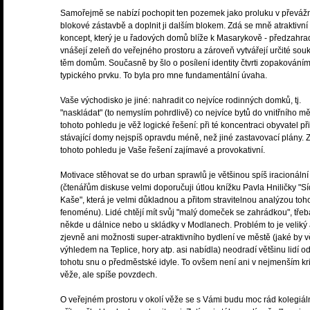
Samořejmě se nabízí pochopit ten pozemek jako proluku v převáž
blokové zástavbě a doplnit ji dalším blokem. Zdá se mně atraktivní
koncept, který je u řadových domů blíže k Masarykově - předzahra
vnášejí zeleň do veřejného prostoru a zároveň vytvářejí určité sou
těm domům. Současně by šlo o posílení identity čtvrti zopakování
typického prvku. To byla pro mne fundamentální úvaha.
Vaše východisko je jiné: nahradit co nejvíce rodinných domků, tj.
"naskládat" (to nemyslím pohrdlivě) co nejvíce bytů do vnitřního mě
tohoto pohledu je věž logické řešení: při té koncentraci obyvatel při
stávající domy nejspíš opravdu méně, než jiné zastavovací plány. 
tohoto pohledu je Vaše řešení zajímavé a provokativní.
Motivace stěhovat se do urban sprawlů je většinou spíš iracionální
(čtenářům diskuse velmi doporučuji útlou knížku Pavla Hniličky "Sí
Kaše", která je velmi důkladnou a přitom stravitelnou analýzou toh
fenoménu). Lidé chtějí mít svůj "malý domeček se zahrádkou", třeb
někde u dálnice nebo u skládky v Modlanech. Problém to je veliký
zjevně ani možnosti super-atraktivního bydlení ve městě (jaké by v
výhledem na Teplice, hory atp. asi nabídla) neodradí většinu lidí o
tohotu snu o předměstské idyle. To ovšem není ani v nejmenším kri
věže, ale spíše povzdech.
O veřejném prostoru v okolí věže se s Vámi budu moc rád kolegiál