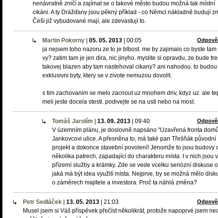
nenávratně zničí a zajímat se o takové město budou možná tak místní
cikáni. A ty Drážďany jsou pěkný příklad - co Němci nákladně budují z
Češi již vybudované mají, ale zdevastují to.
Martin Pokorny
|
05. 05. 2013
|
00:05
Odpově
ja nejsem toho nazoru ze to je blbost. me by zajimalo co byste tam
vy? zatim tam je jen dira, nic jinyho. myslite si opravdu, ze bude tr
takovej blazen aby tam nastehoval cikany? ani nahodou. to budou
exklusivni byty, ktery se v zivote nemuzou dovolit.
s tim zachovanim se melo zacnout uz mnohem driv, kdyz uz. ale te
meli jeste docela stesti. podivejte se na usti nebo na most.
Tomáš Jarolím
|
13. 09. 2013
|
09:40
Odpově
V územním plánu, je doslovně napsáno "Uzavřená fronta dom
Jankovcovi ulice. A přesněna to, má také pan Třešňák původní
projekt a dokonce stavební povolení! Jenomže to jsou budovy 
několika patrech, zapadající do charakteru místa. I v nich jsou v
přízemí služby a krámky. Zde se vede vcelku seriózní diskuse o
jaká má být idea využití místa. Nejprve, by se možná mělo disk
o záměrech majitele a investora. Proč ta náhlá změna?
Petr Sedláček
|
13. 05. 2013
|
21:03
Odpově
Musel jsem si Váš příspěvek přečíst několikrát, protože napoprvé jsem ne