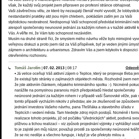
však, že každý svůj projekt jsem připraven po profesní stránce obhajovat.
Vaši závěrečnou větu, ze které by nezaujatý čtenář mohl vyvodit, že lobbystic
nestandardní praktiky atd jsou mým chlebem,. pokládám zatím jen za Vaši
stylistickou neobratnost. Nedisponuji Vaší schopností předvídat kriminální ne
alespoň společensky neunosné jednání za každým rohem a v každé aktivitě 
Vás. A věřte mi, že Vám tuto schopnost nezávidím.
Musím na druhé straně říci, že smyslem mého návrhu věže bylo mimojiné vyvo
veřejnou diskuzi a proto jsem rád za Váš příspěvek, byť je veden jinými úmysl
zájmem o architekturu a urbanismus. Zdravím Vás a jsem kdykoliv k dispozici 
otevřenému rozhovoru.
Tomáš Jarolím
|
07. 02. 2013
|
08:17
Odpově
• Já velice oceňuji Váš aktivní zájem o Teplice, který se projevuje třeba jen
že existují tyto stránky o zajímavých objektech města. Rozhodně jsem nem
že jste aktivním článkem, nějakého kriminálního spolku :-). Nicméně poku
narážíte na pomyslnou paranoiu mých předpokladů hledat společensky
neúnosné jednání za každým rohem i v případě vaší Šanovské věže, pak 
tomto případě vycházím nikoliv z představ, ale ze zkušeností se způsobem
jednání investora Vašeho návrhu, pana Třešňáka a stavebního úřadu v
Teplicích i vedení města. Tam hledejte zdroj mých postojů. Nicméně i form
realizace tohoto projektu, již od počátku "úřednických" aktivit, podivná svo
plíživou a tichou realizací – viz způsob projednání výjimky z vyhlášky! oso
to je zajisté jen můj názor, považuji prostě za společensky neúnosné tvářit
že se nic neděje a všechno funguje, i když je vše překryto milou a