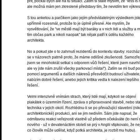
přít, počkal bych ale na tu situaci. Zatím si stále myslím, že "less is
ale možná mám jen zkreslené představy tím, že nevidím ten výkres
S tou anketou a parčíkem jako jejím předvídatelným výsledkem js
upřímně rozesmál, protože to je úplně přesné. Ale myslím, že
vysvětlování, že "ve městě mají být baráky a v nich lidi a služby a 
tím občas park a nikoli naopak" tak nějak patří k údělu každého
architekta.
No a pokud jde o to zahrnutí rezidentů do kontextu stavby: rozchá
se v názorech patrně proto, že máme odlišné zkušenosti. Samozř
jsem se mnohokrát setkal s odporem vůči řešení, které jsem navrhl 
ale vy jste nám zrušil všecky parkovací místa!"). Zatím se mi buď po
pomocí argumentů a dalších nákresů přesvědčit budoucí uživatele
nabízím dobré řešení, anebo jejich kritika vedla k nalezení lepšího
řešení.
Velmi intenzivně vnímám strach, který lidé mají, kdykoli se objeví
plakátek o územním řízení, zpráva o připravované stavbě, nebo st
technika v jejich okolí. Rozhlédnu-li se po převažující stavební (nik
architektonické) produkci, ani se jim nedivím. Sám jste napsal, že
odmítavou reakci veřejnosti vlastně už předem očekáváte (to není 
nového - už v devatenáctém století se prý v Anglii vtipkovalo, že nej
co člověk může udělat, když potká architekta, je rozbít mu hubu).