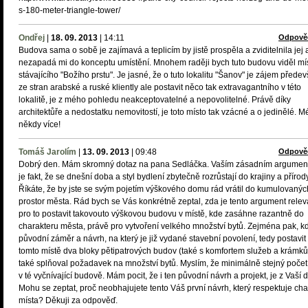
s-180-meter-triangle-tower/
Ondřej
|
18. 09. 2013
|
14:11
Odpově
Budova sama o sobě je zajímavá a teplicím by jistě prospěla a zviditelnila jej 
nezapadá mi do konceptu umístění. Mnohem raději bych tuto budovu viděl mí
stávajícího "Božího prstu". Je jasné, že o tuto lokalitu "Šanov" je zájem přede
ze stran arabské a ruské kliently ale postavit něco tak extravagantního v této
lokalitě, je z mého pohledu neakceptovatelné a nepovolitelné. Právě díky
architektůře a nedostatku nemovitostí, je toto místo tak vzácné a o jedinělé. M
někdy více!
Tomáš Jarolím
|
13. 09. 2013
|
09:48
Odpově
Dobrý den. Mám skromný dotaz na pana Sedláčka. Vaším zásadním argumen
je fakt, že se dnešní doba a styl bydlení zbytečně rozrůstají do krajiny a přírody
Říkáte, že by jste se svým pojetím výškového domu rád vrátil do kumulovanýc
prostor města. Rád bych se Vás konkrétně zeptal, zda je tento argument releva
pro to postavit takovouto výškovou budovu v místě, kde zasáhne razantně do
charakteru města, právě pro vytvoření velkého množství bytů. Zejména pak, k
původní záměr a návrh, na který je již vydané stavební povolení, tedy postavit
tomto místě dva bloky pětipatrových budov (také s komfortem služeb a krámků
také splňoval požadavek na množství bytů. Myslím, že minimálně stejný počet
v té vyčnívající budově. Mám pocit, že i ten původní návrh a projekt, je z Vaší d
Mohu se zeptat, proč neobhajujete tento Váš první návrh, který respektuje cha
místa? Děkuji za odpověď.