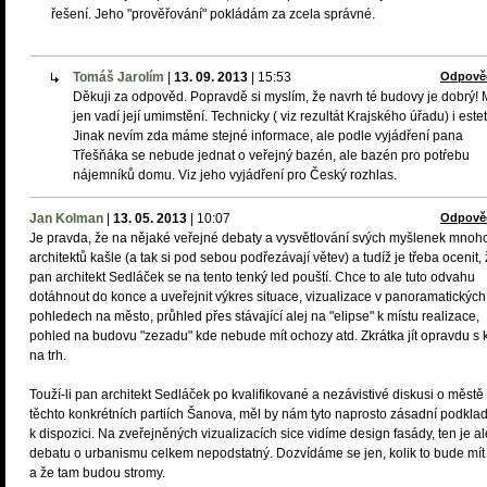
řešení. Jeho "prověřování" pokládám za zcela správné.
Tomáš Jarolím
|
13. 09. 2013
|
15:53
Odpově
Děkuji za odpověd. Popravdě si myslím, že navrh té budovy je dobrý!
jen vadí její umimstění. Technicky ( viz rezultát Krajského úřadu) i estet
Jinak nevím zda máme stejné informace, ale podle vyjádření pana
Třešňáka se nebude jednat o veřejný bazén, ale bazén pro potŕebu
nájemníků domu. Viz jeho vyjádření pro Český rozhlas.
Jan Kolman
|
13. 05. 2013
|
10:07
Odpově
Je pravda, že na nějaké veřejné debaty a vysvětlování svých myšlenek mnoh
architektů kašle (a tak si pod sebou podřezávají větev) a tudíž je třeba ocenit,
pan architekt Sedláček se na tento tenký led pouští. Chce to ale tuto odvahu
dotáhnout do konce a uveřejnit výkres situace, vizualizace v panoramatických
pohledech na město, průhled přes stávající alej na "elipse" k místu realizace,
pohled na budovu "zezadu" kde nebude mít ochozy atd. Zkrátka jít opravdu s 
na trh.
Touží-li pan architekt Sedláček po kvalifikované a nezávistivé diskusi o městě
těchto konkrétních partiích Šanova, měl by nám tyto naprosto zásadní podklad
k dispozici. Na zveřejněných vizualizacích sice vidíme design fasády, ten je al
debatu o urbanismu celkem nepodstatný. Dozvídáme se jen, kolik to bude mít
a že tam budou stromy.