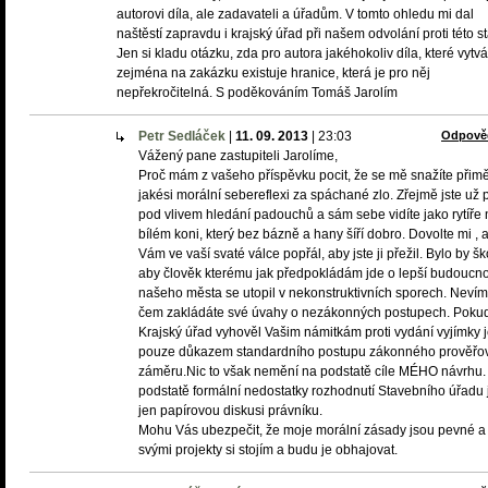
autorovi díla, ale zadavateli a úřadům. V tomto ohledu mi dal
naštěstí zapravdu i krajský úřad při našem odvolání proti této s
Jen si kladu otázku, zda pro autora jakéhokoliv díla, které vytvá
zejména na zakázku existuje hranice, která je pro něj
nepřekročitelná. S poděkováním Tomáš Jarolím
Petr Sedláček
|
11. 09. 2013
|
23:03
Odpově
Vážený pane zastupiteli Jarolíme,
Proč mám z vašeho příspěvku pocit, že se mě snažíte přimě
jakési morální sebereflexi za spáchané zlo. Zřejmě jste už př
pod vlivem hledání padouchů a sám sebe vidíte jako rytíře 
bílém koni, který bez bázně a hany šíří dobro. Dovolte mi ,
Vám ve vaší svaté válce popřál, aby jste ji přežil. Bylo by š
aby člověk kterému jak předpokládám jde o lepší budoucno
našeho města se utopil v nekonstruktivních sporech. Neví
čem zakládáte své úvahy o nezákonných postupech. Poku
Krajský úřad vyhověl Vašim námitkám proti vydání vyjímky j
pouze důkazem standardního postupu zákonného prověřo
záměru.Nic to však nemění na podstatě cíle MÉHO návrhu.
podstatě formální nedostatky rozhodnutí Stavebního úřadu 
jen papírovou diskusi právníku.
Mohu Vás ubezpečit, že moje morální zásady jsou pevné a
svými projekty si stojím a budu je obhajovat.