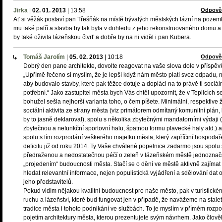
Jirka
|
02. 01. 2013
|
13:58
Odpově
Ať si věžák postaví pan Třešňák na místě bývalých městských lázní na pozem
mu také patří a stavba by tak byla v dohledu z jeho rekonstruovaného domu a 
by také oživila lázeňskou čtvrť a dobře by na ni viděl i pan Kubera.
Tomáš Jarolím
|
05. 02. 2013
|
10:18
Odpově
Dobrý den pane architekte, dovolte reagovat na vaše slova dole v příspěv
„Upřímě řečeno si myslím, že je lepší když nám město platí svoz odpadu, 
aby budovalo stavby, které pak těžce dotuje a dopláci na to právě ti sociál
potřební.“ Jako zastupitel města bych Vás chtěl upozornit, že v Teplicích s
bohužel sešla nejhorší varianta toho, o čem píšete. Minimální, respektive
sociální aktivita ze strany města (viz primátorem odmítaný komunitní plán, 
by to jasně deklaroval), spolu s několika zbytečnými mandatorními výdaji 
zbytečnou a nefunkční sportovní halu, špatnou formu plavecké haly atd.) a
spolu s tím rozprodání veškerého majetku města, který zapříčiní hospodař
deficitu již od roku 2014. Ty Vaše chválené popelnice zadarmo jsou spolu 
předraženou a nedostatečnou péčí o zeleň v lázeňském městě jednozna
„projedením“ budoucnosti města. Stačí se o dění ve městě aktivně zajímat
hledat relevantní informace, nejen populistická vyjádření a sdělování dat 
jeho představitelů.
Pokud vidím nějakou kvalitní budoucnost pro naše město, pak v turistické
ruchu a lázeňství, které bud fungovat jen v případě, že navážeme na stale
tradice města i tohoto podnikání ve službách. To je myslím v přímém rozpo
pojetím architektury města, kterou prezentujete svým návrhem. Jako člově