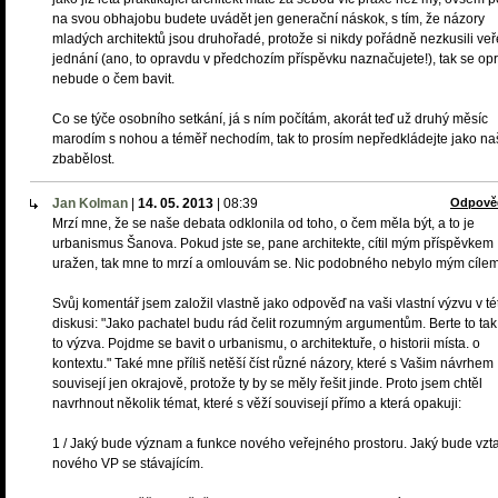
na svou obhajobu budete uvádět jen generační náskok, s tím, že názory
mladých architektů jsou druhořadé, protože si nikdy pořádně nezkusili ve
jednání (ano, to opravdu v předchozím příspěvku naznačujete!), tak se op
nebude o čem bavit.
Co se týče osobního setkání, já s ním počítám, akorát teď už druhý měsíc
marodím s nohou a téměř nechodím, tak to prosím nepředkládejte jako na
zbabělost.
Jan Kolman
|
14. 05. 2013
|
08:39
Odpově
Mrzí mne, že se naše debata odklonila od toho, o čem měla být, a to je
urbanismus Šanova. Pokud jste se, pane architekte, cítil mým příspěvkem
uražen, tak mne to mrzí a omlouvám se. Nic podobného nebylo mým cílem
Svůj komentář jsem založil vlastně jako odpověď na vaši vlastní výzvu v té
diskusi: "Jako pachatel budu rád čelit rozumným argumentům. Berte to tak,
to výzva. Pojdme se bavit o urbanismu, o architektuře, o historii místa. o
kontextu." Také mne příliš netěší číst různé názory, které s Vašim návrhem
souvisejí jen okrajově, protože ty by se měly řešit jinde. Proto jsem chtěl
navrhnout několik témat, které s věží souvisejí přímo a která opakuji:
1 / Jaký bude význam a funkce nového veřejného prostoru. Jaký bude vzt
nového VP se stávajícím.