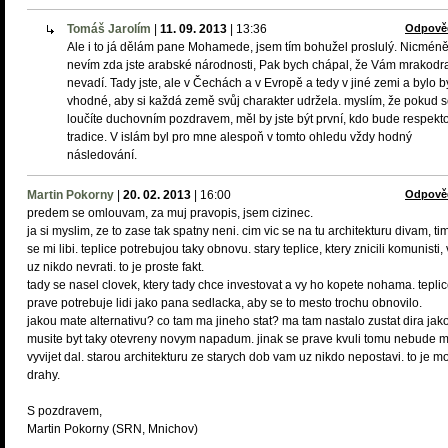
Tomáš Jarolím
|
11. 09. 2013
|
13:36
Odpově
Ale i to já dělám pane Mohamede, jsem tím bohužel proslulý. Nicmén
nevím zda jste arabské národnosti, Pak bych chápal, že Vám mrakodr
nevadí. Tady jste, ale v Čechách a v Evropě a tedy v jiné zemi a bylo b
vhodné, aby si každá země svůj charakter udržela. myslím, že pokud 
loučíte duchovním pozdravem, měl by jste být první, kdo bude respekt
tradice. V islám byl pro mne alespoň v tomto ohledu vždy hodný
následování.
Martin Pokorny
|
20. 02. 2013
|
16:00
Odpově
predem se omlouvam, za muj pravopis, jsem cizinec.
ja si myslim, ze to zase tak spatny neni. cim vic se na tu architekturu divam, tim
se mi libi. teplice potrebujou taky obnovu. stary teplice, ktery znicili komunisti
uz nikdo nevrati. to je proste fakt.
tady se nasel clovek, ktery tady chce investovat a vy ho kopete nohama. tepli
prave potrebuje lidi jako pana sedlacka, aby se to mesto trochu obnovilo.
jakou mate alternativu? co tam ma jineho stat? ma tam nastalo zustat dira jak
musite byt taky otevreny novym napadum. jinak se prave kvuli tomu nebude 
vyvijet dal. starou architekturu ze starych dob vam uz nikdo nepostavi. to je m
drahy.
S pozdravem,
Martin Pokorny (SRN, Mnichov)