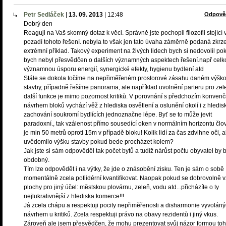
Petr Sedláček
|
13. 09. 2013
|
12:48
Odpově
Dobrý den
Reaguji na Vaš skomný dotaz k věci. Správně jste pochopil filozofii stojící 
pozadí tohoto řešení. nebyla to však jen tato úvaha záměrně podaná zkrz
extrémní příklad. Takový experiment na živých lidech bych si nedovolil po
bych nebyl přesvědčen o dalších významných aspektech řešení.např cel
významnou úsporu energií, synergické efekty, hygienu bydlení atd
Stále se dokola točíme na nepřiměřeném prostorové zásahu daném výšk
stavby, případně řešíme panorama, ale například uvolnění parteru pro zel
další funkce je mimo pozornost kritiků. V porovnání s předchozím konven
návrhem bloků vychází věž z hlediska osvětlení a oslunění okolí i z hledis
zachování soukromí bydlících jednoznačne lépe. Byť se to může jevit
paradoxní., tak vzálenost přímo sousedící oken v normálním horizontu člo
je min 50 metrů oproti 15m v případě bloku! Kolik lidí za čas zdvihne oči, a
uvědomilo výšku stavby pokud bede procházet kolem?
Jak jste si sám odpověděl tak počet bytů a tudíž nárůst počtu obyvatel by b
obdobný.
Tím lze odpovědět i na výtky, že jde o znásobění zisku. Ten je sám o sobě
momentálně zcela pofiidérní kvantifikovat. Naopak pokud se dobrovolně 
plochy pro jiný účel: městskou plovárnu, zeleň, vodu atd...přicházíte o ty
nejlukrativnější z hlediska komerce!!!
Já zcela chápu a respektuji pocity nepřiměřenosti a disharmonie vyvolán
návrhem u kritiků. Zcela respektuji právo na obavy rezidentů i jiný vkus.
Zároveň ale jsem přesvědčen, že mohu prezentovat svůj názor formou toh