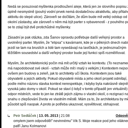
Nedá se posuzovat myšlenka prodloužení aleje, která jen ze slovního popisu 
úplně nesmyslně (pouhý vodní prvek nemá dostatečnou atraktivitu, aby přitah
aktivitu do slepé ulice). Zároveň se dočítám, že dům bude mít velký odstup od
okolní zástavby, ale zároveň v něm má být parter s vybaveností - z pouhého p
se to zdají být dvě protichůdné myšlenky.
Zásadní je pak otázka, zda Šanov opravdu potřebuje další veřejný prostor a
uvolněný parter. Myslím, že "elipsa" s kavárnami, kde je v pěkných dnech nabi
jezdí se tam na bruslích a lidé tam vysedávají na lavičkách, je jednoznačným
těžištěm sousedství a další veřejný prostor bude její funkci spíš rozmělňovat.
Myslím, že architektonický počin má mít určitý vztah ke kontextu. (To nezname
má napodobovat své okolí - vztah může mít i malý s velkým.) Kontextem nejs
ovšem jen budovy a zeleň, jak to architekty učí škola. Kontextem jsou také
obyvatelé a jejich aktivity. Pokud obyvatelé místa a jeho okolí projekt odmítají,
podle mého názoru stavba kontext nerespektuje, i kdyby byla nakrásně stejně
vysoká jako domy v okolí. Pokud se staví (i když v tomto případě jen virtuálně)
odpor místních, vede to jen ke ztrátě jejich zájmu o vlastní okolí, o rezignaci n
snahu o zlepšování života ve vlastním městě. Mám za to, že architektura by m
působit spíš naopak. A proto je potřeba ukazovat, vysvětlovat, obhajovat.
Petr Sedláček
|
13. 05. 2013
|
21:08
Odpově
omylem jsem odpověděl" nevinnému" Vik S. Moje reakce pod jeho vlákn
patří Janu Kolmanovi