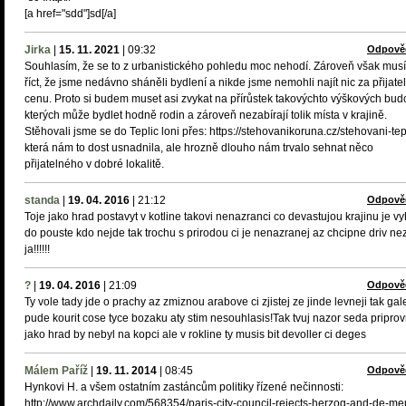
[a href="sdd"]sd[/a]
Jirka
|
15. 11. 2021
|
09:32
Odpově
Souhlasím, že se to z urbanistického pohledu moc nehodí. Zároveň však mus
říct, že jsme nedávno sháněli bydlení a nikde jsme nemohli najít nic za přijate
cenu. Proto si budem muset asi zvykat na přírůstek takovýchto výškových budo
kterých může bydlet hodně rodin a zároveň nezabírají tolik místa v krajině.
Stěhovali jsme se do Teplic loni přes: https://stehovanikoruna.cz/stehovani-tep
která nám to dost usnadnila, ale hrozně dlouho nám trvalo sehnat něco
přijatelného v dobré lokalitě.
standa
|
19. 04. 2016
|
21:12
Odpově
Toje jako hrad postavyt v kotline takovi nenazranci co devastujou krajinu je v
do pouste kdo nejde tak trochu s prirodou ci je nenazranej az chcipne driv ne
ja!!!!!!
?
|
19. 04. 2016
|
21:09
Odpově
Ty vole tady jde o prachy az zmiznou arabove ci zjistej ze jinde levneji tak gal
pude kourit cose tyce bozaku aty stim nesouhlasis!Tak tvuj nazor seda priprov
jako hrad by nebyl na kopci ale v rokline ty musis bit devoller ci deges
Málem Paříž
|
19. 11. 2014
|
08:45
Odpově
Hynkovi H. a všem ostatním zastáncům politiky řízené nečinnosti:
http://www.archdaily.com/568354/paris-city-council-rejects-herzog-and-de-me