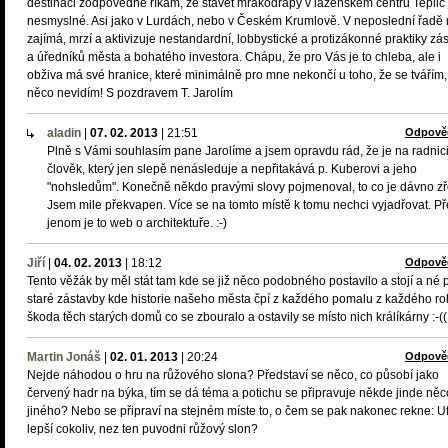
destinaci zodpovědně říkám, že stavět mrakodrapy v lázeňském centru Teplic 
nesmyslné. Asi jako v Lurdách, nebo v Českém Krumlově. V neposlední řadě
zajímá, mrzí a aktivizuje nestandardní, lobbystické a protizákonné praktiky zá
a úředníků města a bohatého investora. Chápu, že pro Vás je to chleba, ale i
obživa má své hranice, které minimálně pro mne nekončí u toho, že se tvářím,
něco nevidím! S pozdravem T. Jarolím
aladin
|
07. 02. 2013
|
21:51
Odpově
Plně s Vámi souhlasím pane Jarolíme a jsem opravdu rád, že je na radnici
člověk, který jen slepě nenásleduje a nepřitakává p. Kuberovi a jeho
"nohsledům". Konečně někdo pravými slovy pojmenoval, to co je dávno z
Jsem mile překvapen. Více se na tomto místě k tomu nechci vyjadřovat. Př
jenom je to web o architektuře. :-)
Jiří
|
04. 02. 2013
|
18:12
Odpově
Tento věžák by měl stát tam kde se již něco podobného postavilo a stojí a né 
staré zástavby kde historie našeho města čpí z každého pomalu z každého ro
škoda těch starých domů co se zbouralo a ostavily se místo nich králíkárny :-((
Martin Jonáš
|
02. 01. 2013
|
20:24
Odpově
Nejde náhodou o hru na růžového slona? Představí se něco, co působí jako
červený hadr na býka, tím se dá téma a potichu se připravuje někde jinde něc
jiného? Nebo se připraví na stejném míste to, o čem se pak nakonec rekne: Uf
lepší cokoliv, nez ten puvodni růžový slon?