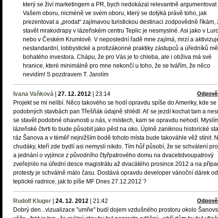
který se živí marketingem a PR, bych nedokázal relevantně argumentovat
Vašem oboru, nicméně ve svém oboru, který se dotýká právě toho, jak
prezentovat a „prodat“ zajímavou turistickou destinaci zodpovědně říkám,
stavět mrakodrapy v lázeňském centru Teplic je nesmyslné. Asi jako v Lur
nebo v Českém Krumlově. V neposlední řadě mne zajímá, mrzí a aktivizuj
nestandardní, lobbystické a protizákonné praktiky zástupců a úředníků mě
bohatého investora. Chápu, že pro Vás je to chleba, ale i obživa má své
hranice, které minimálně pro mne nekončí u toho, že se tvářím, že něco
nevidím! S pozdravem T. Jarolím
Ivana Vaňková
|
27. 12. 2012
|
23:14
Odpově
Projekt se mi nelíbí. Něco takového se hodí opravdu spíše do Ameriky, kde se
podobných stavbách pan Třešňák údajně shlédl. Ať se jezdí kochat tam a nes
se stavět podobné ohavnosti u nás, v místech, kam se opravdu nehodí. Myslím
lázeňské čtvrti to bude působit jako pěst na oko. Úplně zaniknou historické st
ráz Šanova a v téměř nejnižším bodě tohoto místa bude takováhle věž stínit. 
chudáky, kteří zde bydlí asi nemyslí nikdo. Tím hůř působí, že se schválení pro
a jednání o vyjímce z původního čtyřpatrového domu na dvacetidvoupatrový
zveřejnilo na úřední desce magistrátu až dvacátého prosince 2012 a na příp
protesty je schválně málo času. Dostává opravdu developer vánoční dárek od
teplické radnice, jak to píše MF Dnes 27.12.2012 ?
Rudolf Kluger
|
24. 12. 2012
|
21:42
Odpově
Dobrý den...vizualizace "umňe" budí dojem vzdušného prostoru okolo Šanov