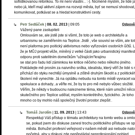
sofistikovanou rétorikou. To mi není vlastní... :-). Nicméně myslím, že lidé j
nebo já, kteří mají aktivní zájem na rozvoji města, byť se nemusí shodovat,
komunikovat, potkávat se a hledat konstruktivní cesty.
Petr Sedláček
|
08. 02. 2013
|
09:05
Odpově
Vážený pane zastupiteli
Omlouvám se, ale jistě jste si všiml, že toto je web o architektuře a
urbanismu se zaměřením na Teplice. Jistě , vše souvisí se vším, ale to
není plaforma pro poitický aktivismus nebo vyřizováni osobních ůčtů. Li
že je MŮJ projekt věže, míněný z velké části jako urbanistický manifest
odporu proti satelitním domečkům "užírajícím"krajinu
se stal pro řadu lidí záminkou ke kritice něčeho nebo někoho jiného.
Pokládejte mě prosím za naivního snílka, idealistu, který věří že lidé s 
přichází do styku nechtějí úmyslně a zištně druhým škodit a z politické
školení mě vynechte. Já na oplátku nebudu na tomto místě vyvracet v
spekulace a dohady...a věřte mi, že by to pro mě nebylo vůbec složité.
Věřím, že někdy v budoucnu nalezneme téma, které nám umožní něco
skutečného pro Teplice udělat, myslím konkrétního, fyzického. Je toho
mnoho co by mohlo náš společný životní prostor zlepšit .
Tomáš Jarolím
|
11. 09. 2013
|
13:43
Odpově
Respektuji Váš přístup o tématu architektury na tomto webu a om
se, pokud jsem do diskuse zanesl trochu politického přístupu ve s
města. Bohužel profesní veřejnost v našem městě asi nebude natol
početná, aby v diskusi zde nepřevládal neprofesionální pohled.