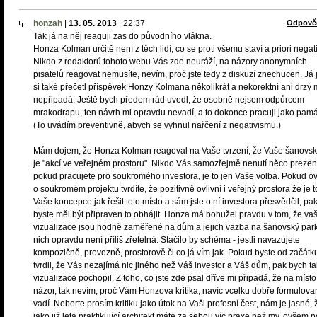
honzah
|
13. 05. 2013
|
22:37
Odpově
Tak já na něj reaguji zas do původního vlákna.
Honza Kolman určitě není z těch lidí, co se proti všemu staví a priori negat
Nikdo z redaktorů tohoto webu Vás zde neuráží, na názory anonymních
pisatelů reagovat nemusíte, nevím, proč jste tedy z diskuzí znechucen. Já
si také přečetl příspěvek Honzy Kolmana několikrát a nekorektní ani drzý 
nepřipadá. Ještě bych předem rád uvedl, že osobně nejsem odpůrcem
mrakodrapu, ten návrh mi opravdu nevadí, a to dokonce pracuji jako pamá
(To uvádím preventivně, abych se vyhnul nařčení z negativismu.)
Mám dojem, že Honza Kolman reagoval na Vaše tvrzení, že Vaše šanovsk
je "akcí ve veřejném prostoru". Nikdo Vás samozřejmě nenutí něco prezen
pokud pracujete pro soukromého investora, je to jen Vaše volba. Pokud 
o soukromém projektu tvrdíte, že pozitivně ovlivní i veřejný prostora že je t
Vaše koncepce jak řešit toto místo a sám jste o ní investora přesvědčil, pa
byste měl být připraven to obhájit. Honza má bohužel pravdu v tom, že va
vizualizace jsou hodně zaměřené na dům a jejich vazba na šanovský park
nich opravdu není příliš zřetelná. Stačilo by schéma - jestli navazujete
kompozičně, provozně, prostorově či co já vím jak. Pokud byste od začátk
tvrdil, že Vás nezajímá nic jiného než Váš investor a Váš dům, pak bych t
vizualizace pochopil. Z toho, co jste zde psal dříve mi připadá, že na míst
názor, tak nevím, proč Vám Honzova kritika, navíc vcelku dobře formulova
vadí. Neberte prosím kritiku jako útok na Vaši profesní čest, nám je jasné, 
jako již leta praktikující architekt máte za sebou víc praxe než my, ovšem 