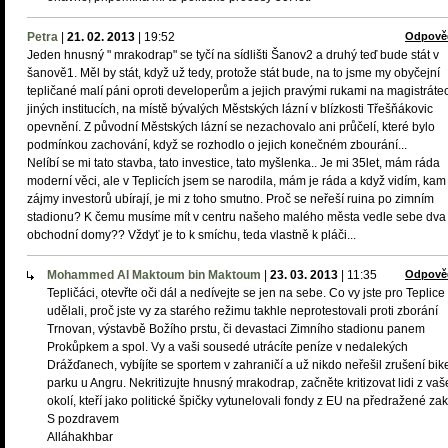
Petra
|
21. 02. 2013
|
19:52
Odpově
Jeden hnusný " mrakodrap" se tyčí na sídlišti Šanov2 a druhý teď bude stát v
šanově1. Měl by stát, když už tedy, protože stát bude, na to jsme my obyčejní
tepličané malí páni oproti developerům a jejich pravými rukami na magistráte
jiných institucích, na místě bývalých Městských lázní v blízkosti Třešňákovic
opevnění. Z původní Městských lázní se nezachovalo ani průčelí, které bylo
podmínkou zachování, když se rozhodlo o jejich konečném zbourání...
Nelíbí se mi tato stavba, tato investice, tato myšlenka.. Je mi 35let, mám ráda
moderní věci, ale v Teplicích jsem se narodila, mám je ráda a když vidím, kam
zájmy investorů ubírají, je mi z toho smutno. Proč se neřeší ruina po zimním
stadionu? K čemu musíme mít v centru našeho malého města vedle sebe dva
obchodní domy?? Vždyť je to k smíchu, teda vlastně k pláči...
Mohammed Al Maktoum bin Maktoum
|
23. 03. 2013
|
11:35
Odpově
Tepličáci, otevřte oči dál a nedívejte se jen na sebe. Co vy jste pro Teplice
udělali, proč jste vy za starého režimu takhle neprotestovali proti zborání
Trnovan, výstavbě Božího prstu, či devastaci Zimního stadionu panem
Prokůpkem a spol. Vy a vaši sousedé utrácíte peníze v nedalekých
Drážďanech, vybíjíte se sportem v zahraničí a už nikdo neřešil zrušení bik
parku u Angru. Nekritizujte hnusný mrakodrap, začněte kritizovat lidi z va
okolí, kteří jako politické špičky vytunelovali fondy z EU na předražené za
S pozdravem
Alláhakhbar