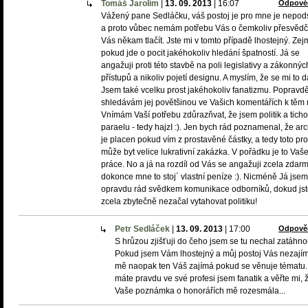
Tomáš Jarolím
|
13. 09. 2013
|
16:07
Odpově
Vážený pane Sedláčku, váš postoj je pro mne je nepod
a proto vůbec nemám potřebu Vás o čemkoliv přesvědčv
Vás někam tlačít. Jste mi v tomto případě lhostejný. Ze
pokud jde o pocit jakéhokoliv hledání špatností. Já se
angažuji proti této stavbě na poli legislativy a zákonnýc
přístupů a nikoliv pojetí designu. A myslím, že se mi to da
Jsem také vcelku prost jakéhokoliv fanatizmu. Popravd
shledávám jej povětšinou ve Vašich komentářích k těm
Vnímám Vaší potřebu zdůrazňvat, že jsem politik a tich
paraelu - tedy hajzI :). Jen bych rád poznamenal, že arc
je placen pokud vím z prostavěné částky, a tedy toto pr
může byt velice lukrativní zakázka. V pořádku je to Vaš
práce. No a já na rozdíl od Vás se angažuji zcela zdarm
dokonce mne to stoj´ vlastní peníze :). Nicméně Já jsem
opravdu rád svědkem komunikace odborníků, dokud js
zcela zbytečně nezačal vytahovat politiku!
Petr Sedláček
|
13. 09. 2013
|
17:00
Odpově
S hrůzou zjišťuji do čeho jsem se tu nechal zatáhno
Pokud jsem Vám lhostejný a můj postoj Vás nezají
mě naopak ten Váš zajímá pokud se věnuje tématu.
máte pravdu ve své profesi jsem fanatik a věřte mi, 
Vaše poznámka o honorářích mě rozesmála...