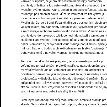
Zároveň si myslím, že je projekt s vlivem na veřejný prostor pro
architekty příležitost s tou veřejností komunikovat a přesvědčit ji o
kvalitách svého návrhu. A ano, pokud tu debatu s veřejností jako au
"prohraji", pak změním návrh. Může se vám zdát, že tím vystavuji
ušlechtilou a odbornou práci architekta v plen nevzdělanému lidu.
Myslím ale, že jde o trend: třeba lékaři jsou v posledních letech ta
velkým tlakem, aby s pacienty komunikovali, vysvětlovali jim souvis
a nechávali je svobodně rozhodovat o svém zdraví. V medicíně i v
architektuře jde nakonec o totéž: pomoci lidem, kteří v tom oboru 
zkušenosti ani vzdělání (ani talent) se nějak zorientovat a udělat si
názor. Nemyslím si, že vycházet vstříc "lidu" je populismus - spíše 
nutnost. Bez toho budou architekti odkázáni na hrstku "osvícených
bohatých klientů a na veřejný prostor je nikdo nenechá sáhnout.
Toto vše zde takto obšírně píši proto, že sice vzrůstá poptávka po
veřejné prezentaci velkých projektů (stojí sice na soukromém, ale
ovlivňují veřejné), ale ani veřejnost, ani investoři, ani architekti si
povětšinou neuvědomují tu zodpovědnost za to, že nákladný a slož
projekt může v důsledku takové debaty být skutečně změněn. Že v
zúčastnění mají určitý závazek kultivovat své postoje tím, co říká d
strana. Tuhle kulturu vzájemného respektu a zodpovědnosti se, my
všichni teprve učíme, třeba i zde díky té vaší Věži.
Ještě bych rád obhájil ten svůj "populismus" - architekt pracuje pro
klienta. Není v klientově zájmu čelit odporu, který vyvolává činnost