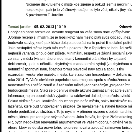
Nicméně diskutujeme o místě kde žijeme a pokud jsem s něčím hl
nespokojen, pak je to většinový nezájem o tyto věci, nikoliv jiný náz
S pozdravem T. Jarolím
Tomáš jarolím
|
05. 02. 2013
|
10:19
Odpově
Dobrý den pane architekte, dovolte reagovat na vaše slova dole v příspěvku:
„Upřímě řečeno si myslím, že je lepší když nám město platí svoz odpadu, než,
budovalo stavby, které pak těžce dotuje a dopláci na to právě ti sociálně potře
Jako zastupitel města bych Vás chtěl upozornit, že v Teplicích se bohužel seš
nejhorší varianta toho, o čem píšete. Minimální, respektive žádná sociální akti
ze strany města (viz primátorem odmítaný komunitní plán, který by to jasně
deklaroval), spolu s několika zbytečnými mandatorními výdaji (za zbytečnou a
nefunkční sportovní halu, špatnou formu plavecké haly atd.) a spolu s tím
rozprodání veškerého majetku města, který zapříčiní hospodaření v deficitu již
roku 2014. Ty Vaše chválené popelnice zadarmo jsou spolu s předraženou a
nedostatečnou péčí o zeleň v lázeňském městě jednoznačným „projedením“
budoucnosti města. Stačí se o dění ve městě aktivně zajímat a hledat relevant
informace, nejen populistická vyjádření a sdělování dat od jeho představitelů.
Pokud vidím nějakou kvalitní budoucnost pro naše město, pak v turistickém r
lázeňství, které bud fungovat jen v případě, že navážeme na staleté tradice mě
tohoto podnikání ve službách. To je myslím v přímém rozporu s pojetím archite
města, kterou prezentujete svým návrhem. Jako člověk, který se živí marketi
PR, bych nedokázal relevantně argumentovat ve Vašem oboru, nicméně ve 
oboru, který se dotýká právě toho, jak prezentovat a „prodat“ zajímavou turisti