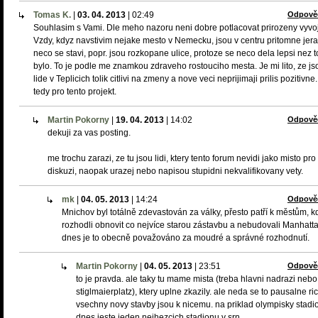
Tomas K.
|
03. 04. 2013
|
02:49
Odpově
Souhlasim s Vami. Dle meho nazoru neni dobre potlacovat prirozeny vyvoj
Vzdy, kdyz navstivim nejake mesto v Nemecku, jsou v centru pritomne jer
neco se stavi, popr. jsou rozkopane ulice, protoze se neco dela lepsi nez t
bylo. To je podle me znamkou zdraveho rostouciho mesta. Je mi lito, ze js
lide v Teplicich tolik citlivi na zmeny a nove veci neprijimaji prilis pozitivn
tedy pro tento projekt.
Martin Pokorny
|
19. 04. 2013
|
14:02
Odpově
dekuji za vas posting.
me trochu zarazi, ze tu jsou lidi, ktery tento forum nevidi jako misto pro
diskuzi, naopak urazej nebo napisou stupidni nekvalifikovany vety.
mk
|
04. 05. 2013
|
14:24
Odpově
Mnichov byl totálně zdevastován za války, přesto patří k městům, k
rozhodli obnovit co nejvíce starou zástavbu a nebudovali Manhatta
dnes je to obecně považováno za moudré a správné rozhodnutí.
Martin Pokorny
|
04. 05. 2013
|
23:51
Odpově
to je pravda. ale taky tu mame mista (treba hlavni nadrazi nebo
stiglmaierplatz), ktery uplne zkazily. ale neda se to pausalne ric
vsechny novy stavby jsou k nicemu. na priklad olympisky stadio
dnes jeste jeden nejhezcich stadionu v srn.