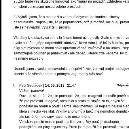
2 / Zda bude věž skutečně fungovat jako "figura na pozadí", vzhledem ke
umístění do značně nesourodého prostředí.
3 / Vytušil jsem, že s mou tezí o zahrnutí obyvatel do kontextu stavby
nesouhlasíte. Napsal jste, že je populistická, což je možné, ale o její pravd
jste se nevyjádřil. Vyvraťte ji, prosím.
Všechny tyto otázky se zde v té či oné formě už objevily. Stále si myslím, ž
byste na ně nejlépe odpověděl "obrázky", které Vám jistě leží v šuplíku, p
díky nim bychom se mohli bavit opravdu věcně, zajímavě a na úrovni. Nej
samozřejmě povinen je publikovat - ale debatu, kterou zde vedeme, by to
nesmírně pozvedlo.
Usoudil jsem z vašich dosavadních příspěvků zde, že svůj projekt obhajov
chcete a že věcná debata s pádnými argumenty Vás baví.
Petr Sedláček
|
14. 05. 2013
|
21:47
Odpově
Vážení pánové!
Dovolím si doufat, že jste pochopili, že jsem reagoval tak ostře právě p
že jste profesní kolegové, architekti a proto mi stojíte za to, abych šel
poněkud na hranu a použil i tvrdší argumentaci. Já nejsem nějaká sleč
která si nechá vše líbit. Výkřiky anonymů a laiků mě nemohou donutit k
ale jasně formulovaný názor to je něco jiného.
V diskusi prostě musíte počítat s tím , že každý použije dostupné, ale
podotýkám fair play argumenty. Proto jsem použil fakt profesní praxe v