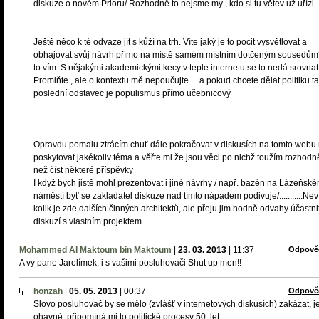
diskuze o novém Prioru/ Rozhodně to nejsme my , kdo si tu větev už uřízl.
Ještě něco k té odvaze jít s kůží na trh. Víte jaký je to pocit vysvětlovat a
obhajovat svůj návrh přímo na místě samém místním dotčeným sousedům
to vím. S nějakými akademickými kecy v teple internetu se to nedá srovnat
Promiňte , ale o kontextu mě nepoučujte. ...a pokud chcete dělat politiku ta
poslední odstavec je populismus přímo učebnicový
Opravdu pomalu ztrácím chuť dále pokračovat v diskusích na tomto webu
poskytovat jakékoliv téma a věřte mi že jsou věci po nichž toužím rozhodn
než číst některé příspěvky
I když bych jistě mohl prezentovat i jiné návrhy / např. bazén na Lázeňsk
náměstí byť se zakladatel diskuze nad tímto nápadem podivuje/...........Ne
kolik je zde dalších činných architektů, ale přeju jim hodně odvahy účastni
diskuzí s vlastním projektem
Mohammed Al Maktoum bin Maktoum
|
23. 03. 2013
|
11:37
Odpově
A vy pane Jarolímek, i s vašimi posluhovači Shut up men!!
honzah
|
05. 05. 2013
|
00:37
Odpově
Slovo posluhovač by se mělo (zvlášť v internetových diskusích) zakázat, j
ohavné, připomíná mi to politické procesy 50. let.