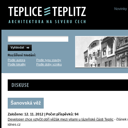
Novinky
Rozšířené hledání:
Podle autora
Podle typu stavby
Podle lokality
Podle doby vzniku
Diskuse
Šanovská věž
Založeno: 12. 11. 2012 | Počet příspěvků: 94
Developer chce vztyčit obří věžák mezi vilami u lázeňské části Teplic
- článek
idnes.cz