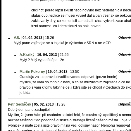
chci rict: porad lepsi zkusit neco novyho nez nedelat nic a nech
status quo. teplice se musej vyvijet dal a pan tresnak se pokous
zakitovat ty diry, co komunisti zanechali. chce vytvorit zase atrak
trzni namesti, co lidem slouzi na nakupovani.
V.S.
|
04. 04. 2013
|
15:26
Odpově
Mylý pane zajímejte se o to jaká je výstavba v SRN a ne v ČR.
A.Krátký
|
16. 04. 2013
|
21:55
Odpově
Mylý ? Milý vypadá lépe , že.
Martin Pokorny
|
19. 04. 2013
|
13:50
Odpově
Gratuluju za tu opravdu kvalifikovanou odpovet. (pozor ironie)
myslim, ze vam do toho nic neni, o co se muzu/smim zajimat a o co ne.
pravopis vam k tomu taky nejde, i kdyz jste se chodil v Cechach do skol
je bida.
Petr Sedláček
|
05. 02. 2013
|
13:28
Odpově
Dobrý den pane zastupiteli,
Myslím, že jsem Vám při osobním setkání řekl, že musím být apolitický a nem
nechat zatáhnout do podobné diskuze o strategii řízení našeho města. To je 
rybníček a máte zcela jistě právo mít na věci odlišný názor. Nemohu reagovat 
na vaše závěry o marketingové hodnotě města z pohledu turismu. Ubezpečuj