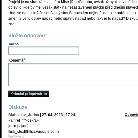
Projekt je na stránkách ateliéru Mise již delší dobu, avšak až nyní se v médiíc
objevilo, kde by měl věžák stát - na nezastavěném plácku před dnešní plavec
Hodí se na místo? Je současný stav Šanova ten nejlepší nebo je pořádku ho
změnit? Je to dobrý nápad nebo špatný nápad nebo jaký je to nápad? Diskutu
zde.
Vložte odpověď:
Jméno:
Komentář:
Diskuze
Blahoslav_Jurina
|
27. 04. 2023
|
17:24
Odpově
<a href=" ">cs</a>
[url= ]sc[/url]
[link_сtext](https://google.com)
"sc":http://