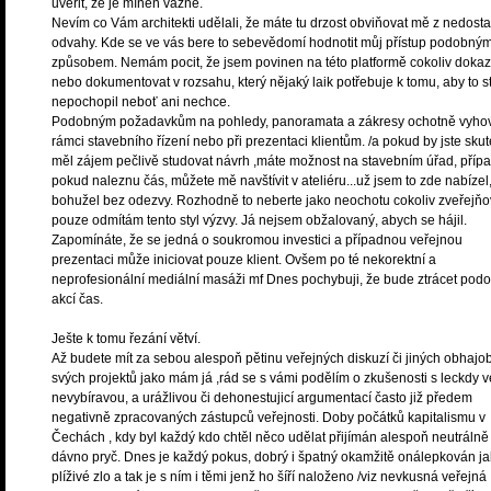
uvěřit, že je míněn vážně.
Nevím co Vám architekti udělali, že máte tu drzost obviňovat mě z nedosta
odvahy. Kde se ve vás bere to sebevědomí hodnotit můj přístup podobný
způsobem. Nemám pocit, že jsem povinen na této platformě cokoliv doka
nebo dokumentovat v rozsahu, který nějaký laik potřebuje k tomu, aby to s
nepochopil neboť ani nechce.
Podobným požadavkům na pohledy, panoramata a zákresy ochotně vyho
rámci stavebního řízení nebo při prezentaci klientům. /a pokud by jste sku
měl zájem pečlivě studovat návrh ,máte možnost na stavebním úřad, příp
pokud naleznu čás, můžete mě navštívit v ateliéru...už jsem to zde nabízel
bohužel bez odezvy. Rozhodně to neberte jako neochotu cokoliv zveřejňo
pouze odmítám tento styl výzvy. Já nejsem obžalovaný, abych se hájil.
Zapomínáte, že se jedná o soukromou investici a případnou veřejnou
prezentaci může iniciovat pouze klient. Ovšem po té nekorektní a
neprofesionální mediální masáži mf Dnes pochybuji, že bude ztrácet pod
akcí čas.
Ješte k tomu řezání větví.
Až budete mít za sebou alespoň pětinu veřejných diskuzí či jiných obhajo
svých projektů jako mám já ,rád se s vámi podělím o zkušenosti s leckdy v
nevybíravou, a urážlivou či dehonestujicí argumentací často již předem
negativně zpracovaných zástupců veřejnosti. Doby počátků kapitalismu v
Čechách , kdy byl každý kdo chtěl něco udělat přijímán alespoň neutrálně
dávno pryč. Dnes je každý pokus, dobrý i špatný okamžitě onálepkován j
plíživé zlo a tak je s ním i těmi jenž ho šíří naloženo /viz nevkusná veřejná