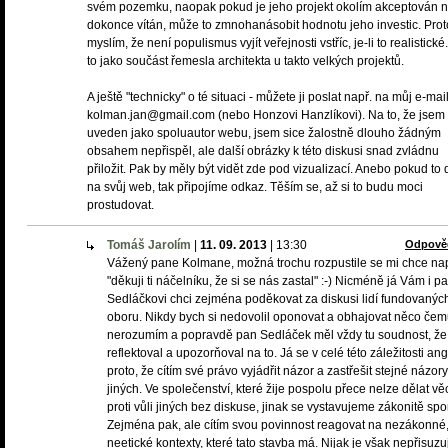
svém pozemku, naopak pokud je jeho projekt okolím akceptován 
dokonce vítán, může to zmnohanásobit hodnotu jeho investic. Prot
myslím, že není populismus vyjít veřejnosti vstříc, je-li to realistické
to jako součást řemesla architekta u takto velkých projektů.
A ještě "technicky" o té situaci - můžete ji poslat např. na můj e-mail
kolman.jan@gmail.com (nebo Honzovi Hanzlíkovi). Na to, že jsem 
uveden jako spoluautor webu, jsem sice žalostně dlouho žádným
obsahem nepřispěl, ale další obrázky k této diskusi snad zvládnu
přiložit. Pak by měly být vidět zde pod vizualizací. Anebo pokud to 
na svůj web, tak připojíme odkaz. Těším se, až si to budu moci
prostudovat.
Tomáš Jarolím
|
11. 09. 2013
|
13:30
Odpově
Vážený pane Kolmane, možná trochu rozpustile se mi chce na
"děkuji ti náčelníku, že si se nás zastal" :-) Nicméně já Vám i p
Sedláčkovi chci zejména poděkovat za diskusi lidí fundovanýc
oboru. Nikdy bych si nedovolil oponovat a obhajovat něco če
nerozumím a popravdě pan Sedláček měl vždy tu soudnost, že
reflektoval a upozorňoval na to. Já se v celé této záležitosti an
proto, že cítím své právo vyjádřit názor a zastřešit stejné názory
jiných. Ve společenství, které žije pospolu přece nelze dělat věc
proti vůli jiných bez diskuse, jinak se vystavujeme zákonitě sp
Zejména pak, ale cítím svou povinnost reagovat na nezákonné,
neetické kontexty, které tato stavba má. Nijak je však nepřisuzuj