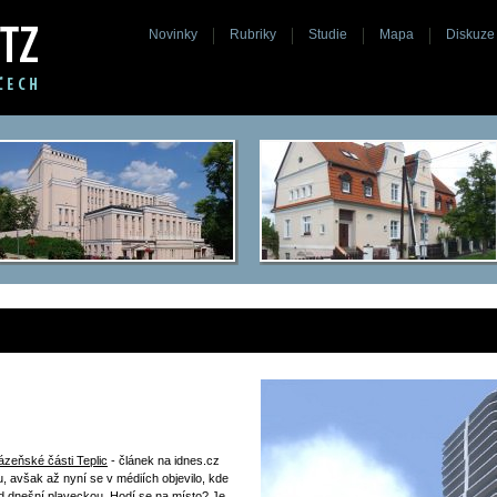
Novinky
Rubriky
Studie
Mapa
Diskuze
ázeňské části Teplic
- článek na idnes.cz
bu, avšak až nyní se v médiích objevilo, kde
d dnešní plaveckou. Hodí se na místo? Je