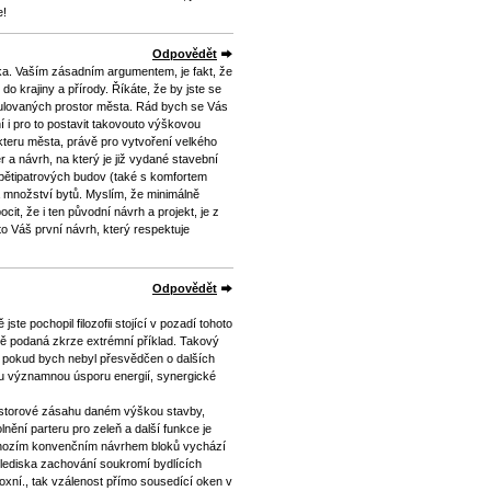
e!
Odpovědět
. Vaším zásadním argumentem, je fakt, že
do krajiny a přírody. Říkáte, že by jste se
ulovaných prostor města. Rád bych se Vás
í i pro to postavit takovouto výškovou
teru města, právě pro vytvoření velkého
a návrh, na který je již vydané stavební
 pětipatrových budov (také s komfortem
 množství bytů. Myslím, že minimálně
cit, že i ten původní návrh a projekt, je z
to Váš první návrh, který respektuje
Odpovědět
te pochopil filozofii stojící v pozadí tohoto
ně podaná zkrze extrémní příklad. Takový
il pokud bych nebyl přesvědčen o dalších
 významnou úsporu energií, synergické
ostorové zásahu daném výškou stavby,
nění parteru pro zeleň a další funkce je
dchozím konvenčním návrhem bloků vychází
 hlediska zachování soukromí bydlících
oxní., tak vzálenost přímo sousedící oken v