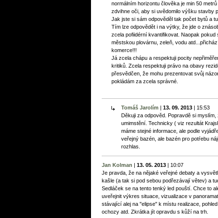
normálním horizontu člověka je min 50 metrů o
zdvihne oči, aby si uvědomilo výšku stavby
Jak jste si sám odpověděl tak počet bytů a t
Tím lze odpovědět i na výtky, že jde o znás
zcela pofiidérní kvantifikovat. Naopak pokud 
městskou plovárnu, zeleň, vodu atd...přicházít
komerce!!!
Já zcela chápu a respektuji pocity nepřiměř
kritiků. Zcela respektuji právo na obavy rezid
přesvědčen, že mohu prezentovat svůj názor
pokládám za zcela správné.
Tomáš Jarolím
|
13. 09. 2013
|
15:53
Děkuji za odpověd. Popravdě si myslím, ž
umimstění. Technicky ( viz rezultát Krajs
máme stejné informace, ale podle vyjádř
veřejný bazén, ale bazén pro potŕebu ná
rozhlas.
Jan Kolman
|
13. 05. 2013
|
10:07
Je pravda, že na nějaké veřejné debaty a vysvě
kašle (a tak si pod sebou podřezávají větev) a tud
Sedláček se na tento tenký led pouští. Chce to a
uveřejnit výkres situace, vizualizace v panoram
stávající alej na "elipse" k místu realizace, poh
ochozy atd. Zkrátka jít opravdu s kůží na trh.