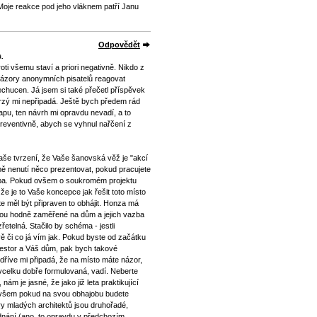
oje reakce pod jeho vláknem patří Janu
Odpovědět
a.
oti všemu staví a priori negativně. Nikdo z
názory anonymních pisatelů reagovat
echucen. Já jsem si také přečetl příspěvek
rzý mi nepřipadá. Ještě bych předem rád
u, ten návrh mi opravdu nevadí, a to
reventivně, abych se vyhnul nařčení z
še tvrzení, že Vaše šanovská věž je "akcí
ě nenutí něco prezentovat, pokud pracujete
olba. Pokud ovšem o soukromém projektu
a že je to Vaše koncepce jak řešit toto místo
te měl být připraven to obhájit. Honza má
jsou hodně zaměřené na dům a jejich vazba
řetelná. Stačilo by schéma - jestli
 či co já vím jak. Pokud byste od začátku
nvestor a Váš dům, pak bych takové
l dříve mi připadá, že na místo máte názor,
vcelku dobře formulovaná, vadí. Neberte
nám je jasné, že jako již leta praktikující
ovšem pokud na svou obhajobu budete
ry mladých architektů jsou druhořadé,
ednání (ano, to opravdu v předchozím