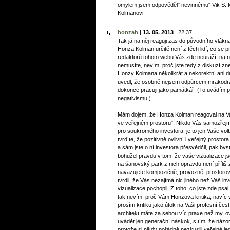
omylem jsem odpověděl" nevinnému" Vik S. M
Kolmanovi
honzah
|
13. 05. 2013
|
22:37
Tak já na něj reaguji zas do původního vlákn
Honza Kolman určitě není z těch lidí, co se pr
redaktorů tohoto webu Vás zde neuráží, na 
nemusíte, nevím, proč jste tedy z diskuzí zn
Honzy Kolmana několikrát a nekorektní ani d
uvedl, že osobně nejsem odpůrcem mrakodrap
dokonce pracuji jako památkář. (To uvádím p
negativismu.)
Mám dojem, že Honza Kolman reagoval na Va
ve veřejném prostoru". Nikdo Vás samozřejm
pro soukromého investora, je to jen Vaše v
tvrdíte, že pozitivně ovlivní i veřejný prostor
a sám jste o ní investora přesvědčil, pak bys
bohužel pravdu v tom, že vaše vizualizace 
na šanovský park z nich opravdu není příliš z
navazujete kompozičně, provozně, prostorově
tvrdil, že Vás nezajímá nic jiného než Váš i
vizualizace pochopil. Z toho, co jste zde psa
tak nevím, proč Vám Honzova kritika, navíc 
prosím kritiku jako útok na Vaši profesní čest, 
architekt máte za sebou víc praxe než my, 
uvádět jen generační náskok, s tím, že názo
protože si nikdy pořádně nezkusili veřejné j