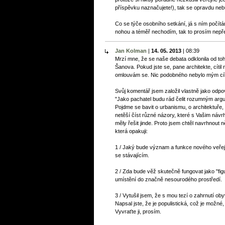
příspěvku naznačujete!), tak se opravdu neb
Co se týče osobního setkání, já s ním počít
nohou a téměř nechodím, tak to prosím nepře
Jan Kolman
|
14. 05. 2013
|
08:39
Mrzí mne, že se naše debata odklonila od toh
Šanova. Pokud jste se, pane architekte, cíti
omlouvám se. Nic podobného nebylo mým cí
Svůj komentář jsem založil vlastně jako odpov
"Jako pachatel budu rád čelit rozumným argum
Pojdme se bavit o urbanismu, o architektuře, o
netěší číst různé názory, které s Vašim návr
měly řešit jinde. Proto jsem chtěl navrhnout n
která opakuji:
1 / Jaký bude význam a funkce nového veře
se stávajícím.
2 / Zda bude věž skutečně fungovat jako "fi
umístění do značně nesourodého prostředí.
3 / Vytušil jsem, že s mou tezí o zahrnutí ob
Napsal jste, že je populistická, což je možné, a
Vyvraťte ji, prosím.