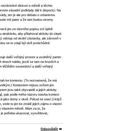
a nezávistivé diskusi o městě a těchto
rosto zásadní podklady dát k dispozici. Na
sády, ten je ale pro debatu o urbanismu
bude mít pater a že tam budou stromy.
terá jen ze slovního popisu zní úplně
raktivitu, aby přitahoval aktivitu do slepé
ý odstup od okolní zástavby, ale zároveň v
isu se to zdají být dvě protichůdné
je další veřejný prostor a uvolněný parter.
h dnech nabito, jezdí se tam na bruslích a
m těžištěm sousedství a další veřejný
vztah ke kontextu. (To neznamená, že má
s velkým.) Kontextem nejsou ovšem jen
tem jsou také obyvatelé a jejich aktivity.
ají, pak podle mého názoru stavba kontext
á jako domy v okolí. Pokud se staví (i když
, vede to jen ke ztrátě jejich zájmu o vlastní
ve vlastním městě. Mám za to, že
 je potřeba ukazovat, vysvětlovat,
Odpovědět