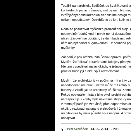
Touží-li pan architekt Sedláček po kvalifikované 
konkrétních partiích Šanova, měl by nám tyto nap
zveřejněných vizualizacích sice vidíme design fa
celkem nepodstatný. Dozvídáme se jen, kolik to 
Nedá se posuzovat myšlenka prodloužení aleje, k
nesmyslně (pouhý vodní prvek nemá dostatečnou at
ulice). Zároveň se dočítám, že dům bude mít velk
něm má být parter s vybaveností - z pouhého pop
myšlenky.
Zásadní je pak otázka, zda Šanov opravdu potřebu
Myslím, že "elipsa" s kavárnami, kde je v pěknýc
lidé tam vysedávají na lavičkách, je jednoznačný
prostor bude její funkci spíš rozmělňovat.
Myslím, že architektonický počin má mít určitý 
napodobovat své okolí - vztah může mít i malý 
budovy a zeleň, jak to architekty učí škola. Kontex
Pokud obyvatelé místa a jeho okolí projekt odmít
nerespektuje, i kdyby byla nakrásně stejně vysok
v tomto případě jen virtuálně) přes odpor místních
okolí, o rezignaci na snahu o zlepšování života 
architektura by měla působit spíš naopak. A proto
obhajovat.
Petr Sedláček
|
13. 05. 2013
|
21:08