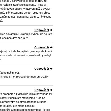
c nehodí. Zároveň však musím říct, že
najít nic za přijatelnou cenu. Proto si
 výškových budov, v kterých může bydlet
ině. Stěhovali jsme se do Teplic loni přes:
rá nám to dost usnadnila, ale hrozně dlouho
tě.
Odpovědět
ci co devastujou krajinu je vyhnat do pouste
 chcipne driv nez ja!!!!!!
Odpovědět
stej ze jinde levneji tak galerie pude kourit
azor seda priprovnat to jako hrad by nebyl
es
Odpovědět
ízené nečinnosti:
cil-rejects-herzog-and-de-meuron-s-180-
Odpovědět
 prospěla a zviditelnila jej ale nezapadá mi
udovu viděl místo stávajícího "Božího
ájem především ze stran arabské a ruské
to lokalitě, je z mého pohledu
itektůře a nedostatku nemovitostí, je toto