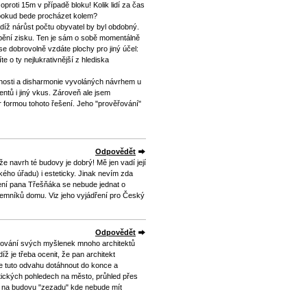
proti 15m v případě bloku! Kolik lidí za čas
 pokud bede procházet kolem?
udíž nárůst počtu obyvatel by byl obdobný.
obění zisku. Ten je sám o sobě momentálně
se dobrovolně vzdáte plochy pro jiný účel:
e o ty nejlukrativnější z hlediska
enosti a disharmonie vyvoláných návrhem u
entů i jiný vkus. Zároveň ale jsem
 formou tohoto řešení. Jeho "prověřování"
Odpovědět
e navrh té budovy je dobrý! Mě jen vadí její
kého úřadu) i esteticky. Jinak nevím zda
ení pana Třešňáka se nebude jednat o
jemníků domu. Viz jeho vyjádření pro Český
Odpovědět
tlování svých myšlenek mnoho architektů
íž je třeba ocenit, že pan architekt
le tuto odvahu dotáhnout do konce a
atických pohledech na město, průhled přes
led na budovu "zezadu" kde nebude mít