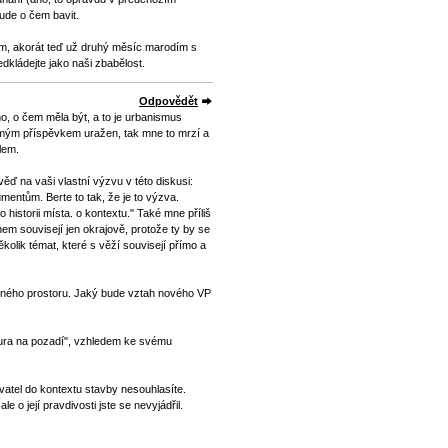
ude o čem bavit.
ám, akorát teď už druhý měsíc marodím s
dkládejte jako naši zbabělost.
Odpovědět
o, o čem měla být, a to je urbanismus
l mým příspěvkem uražen, tak mne to mrzí a
lem.
ěď na vaši vlastní výzvu v této diskusi:
entům. Berte to tak, že je to výzva.
 historii místa. o kontextu." Také mne příliš
hem souvisejí jen okrajově, protože ty by se
ěkolik témat, které s věží souvisejí přímo a
jného prostoru. Jaký bude vztah nového VP
gura na pozadí", vzhledem ke svému
yvatel do kontextu stavby nesouhlasíte.
le o její pravdivosti jste se nevyjádřil.