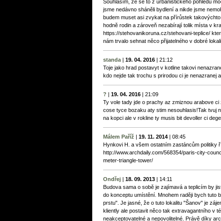
Souhlasím, že se to z urbanistického pohledu mo
jsme nedávno sháněli bydlení a nikde jsme nemohli 
budem muset asi zvykat na přírůstek takovýchto
hodně rodin a zároveň nezabírají tolik místa v kraj
https://stehovanikoruna.cz/stehovani-teplice/ kte
nám trvalo sehnat něco přijatelného v dobré lokali
standa
|
19. 04. 2016
|
21:12
Toje jako hrad postavyt v kotline takovi nenazran
kdo nejde tak trochu s prirodou ci je nenazranej az
?
|
19. 04. 2016
|
21:09
Ty vole tady jde o prachy az zmiznou arabove ci zji
cose tyce bozaku aty stim nesouhlasis!Tak tvuj n
na kopci ale v rokline ty musis bit devoller ci deg
Málem Paříž
|
19. 11. 2014
|
08:45
Hynkovi H. a všem ostatním zastáncům politiky ř
http://www.archdaily.com/568354/paris-city-coun
meter-triangle-tower/
Ondřej
|
18. 09. 2013
|
14:11
Budova sama o sobě je zajímavá a teplicím by jistě
do konceptu umístění. Mnohem raději bych tuto b
prstu". Je jasné, že o tuto lokalitu "Šanov" je z
kliently ale postavit něco tak extravagantního v té
neakceptovatelné a nepovolitelné. Právě díky arch