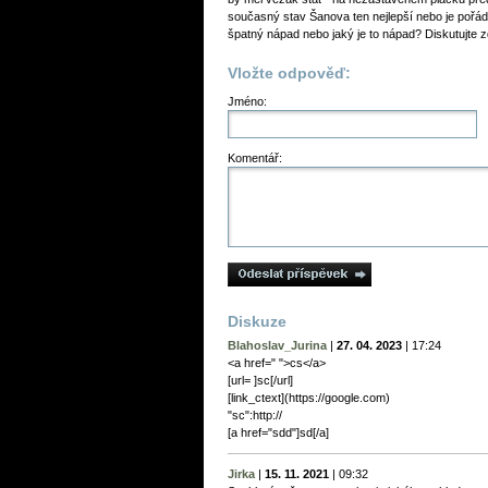
současný stav Šanova ten nejlepší nebo je pořá
špatný nápad nebo jaký je to nápad? Diskutujte z
Vložte odpověď:
Jméno:
Komentář:
Diskuze
Blahoslav_Jurina
|
27. 04. 2023
|
17:24
<a href=" ">cs</a>
[url= ]sc[/url]
[link_сtext](https://google.com)
"sc":http://
[a href="sdd"]sd[/a]
Jirka
|
15. 11. 2021
|
09:32