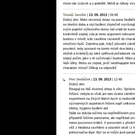
místo tak vzácné a o jedinělé. Méně je někdy víc
Tomáš Jarolím
|
13. 09. 2013
|
09:48
Dobrý den. Mám skromný dotaz na pana Sedláčka
se dnešní doba a styl bydlení zbytečně rozrůstají 
svým pojetím výškového domu rád vrátil do kum
konkrétně zeptal, zda je tento argument relevantn
budovu v místě, kde zasáhne razantně do charak
množství bytů. Zejména pak, když původní záměr 
povolení, tedy postavit na tomto místě dva bloky
služeb a krámků),by také splňoval požadavek na
stejný počet, jako v té vyčnívající budově. Mám po
Vaší dílny. Mohu se zeptat, proč neobhajujete ten
charakter místa? Děkuji za odpověď.
Petr Sedláček
|
13. 09. 2013
|
12:48
Dobrý den
Reaguji na Vaš skomný dotaz k věci. Správně js
řešení. nebyla to však jen tato úvaha záměr
experiment na živých lidech bych si nedovol
významných aspektech řešení.např celkovou
efekty, hygienu bydlení atd
Stále se dokola točíme na nepřiměřeném pr
případně řešíme panorama, ale například uvol
mimo pozornost kritiků. V porovnání s pře
věž z hlediska osvětlení a oslunění okolí i z
jednoznačne lépe. Byť se to může jevit parad